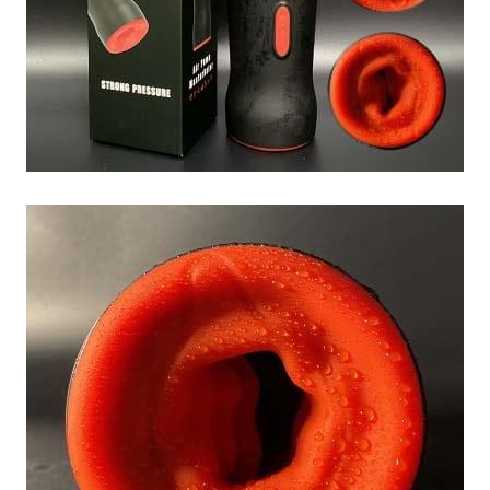
Âm
Đạo
Giả
Cầm
Tay
Bú
Mút
Tự
Động
Kích
Thích
Cho