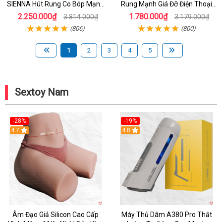
SIENNA Hút Rung Co Bóp Mạnh
Rung Mạnh Giá Đỡ Điện Thoại
Mẽ Nam
Chính Hãng
2.250.000₫
1.780.000₫
3.814.000₫
3.179.000₫
(806)
(800)
1
2
3
4
5
Sextoy Nam
-28%
-19%
4.7
Hot
4.8
Âm Đạo Giả Silicon Cao Cấp
Máy Thủ Dâm A380 Pro Thắt