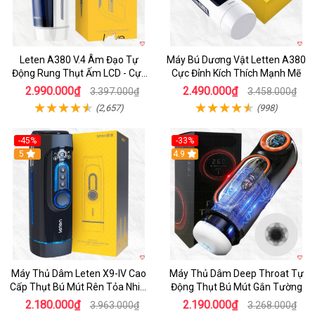
Leten A380 V.4 Âm Đạo Tự
Máy Bú Dương Vật Letten A380
Động Rung Thụt Ấm LCD - Cực
Cực Đỉnh Kích Thích Mạnh Mẽ
Phê
2.990.000₫
2.490.000₫
3.397.000₫
3.458.000₫
(2,657)
(998)
-45%
-33%
Hot
5
Hot
4.9
Máy Thủ Dâm Leten X9-IV Cao
Máy Thủ Dâm Deep Throat Tự
Cấp Thụt Bú Mút Rên Tỏa Nhiệt
Động Thụt Bú Mút Gắn Tường
Sạc Pin
2.180.000₫
2.190.000₫
3.963.000₫
3.268.000₫