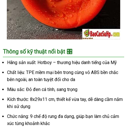
Nam
Âm
Thông số kỹ thuật nổi bật 🎛️
Đạo
Giả
Hãng sản xuất: Hotboy – thương hiệu danh tiếng của Mỹ
Cầm
Chất liệu: TPE mềm mại bên trong cùng vỏ ABS bền chắc
Tay
Bú
bên ngoài, an toàn tuyệt đối cho da
Mút
Màu sắc: Đỏ đen cá tính, sang trọng
Tự
Động
Kích thước: 8x29x11 cm, thiết kế vừa tay, dễ dàng cầm nắm
Kích
khi sử dụng
Thích
Chức năng: 9 chế độ rung đa dạng, giúp bạn làm chủ cảm
Cho
Nam
xúc từng khoảnh khắc