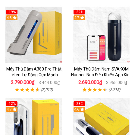
-19%
-32%
Hot
4.8
Hot
4.7
Máy Thủ Dâm A380 Pro Thắt
Máy Thủ Dâm Nam SVAKOM
Leten Tự Động Cực Mạnh
Hannes Neo Điều Khiển App Kích
Thích
2.790.000₫
2.690.000₫
3.444.000₫
3.955.000₫
(3,012)
(2,715)
-12%
-28%
Hot
4.7
Hot
4.6