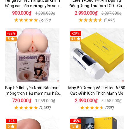
Tenga Air Tech Nhật bản chính
Leten A380 V.4 Âm Đạo Tự
hãng cao cấp mới nguyên seal
Động Rung Thụt Ấm LCD - Cực
giá tốt
Phê
900.000₫
2.990.000₫
1.500.000₫
3.397.000₫
(2,658)
(2,657)
-32%
-28%
Hot
5
Hot
4.6
Búp bê tình yêu Nhật Bản mini
Máy Bú Dương Vật Letten A380
mông tròn siêu mềm mại hấp
Cực Đỉnh Kích Thích Mạnh Mẽ
dẫn
720.000₫
2.490.000₫
1.059.000₫
3.458.000₫
(1,638)
(998)
-19%
-45%
Hot
5
Hot
5