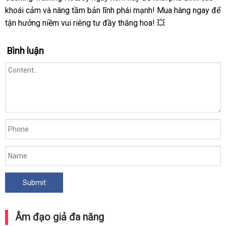
Giả
khoái cảm và nâng tầm bản lĩnh phái mạnh! Mua hàng ngay để
Cầm
tận hưởng niềm vui riêng tư đầy thăng hoa! 💥
Tay
Bú
Mút
Bình luận
Tự
Động
Kích
Thích
Cho
Nam
Âm đạo giả đa năng