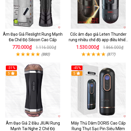
Âm Đạo Giả Fleslight Rung Mạnh
Cốc âm đạo giả Leten Thunder
Đa Chế Độ Silicon Cao Cấp
rung nhiều chế độ app điều khiển
tiện lợi
770.000₫
1.530.000₫
1.116.000₫
1.866.000₫
(880)
(877)
-31%
-45%
5
Hot
5
Âm Đạo Giả 2 Đầu JIUAI Rung
Máy Thủ Dâm DORIS Cao Cấp
Mạnh Tai Nghe 2 Chế Độ
Rung Thụt Sạc Pin Siêu Mềm