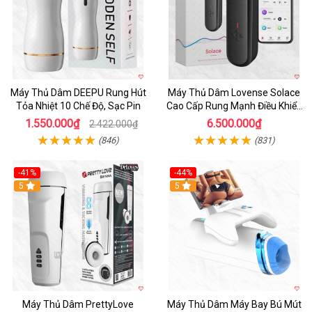
Máy Thủ Dâm DEEPU Rung Hút
Máy Thủ Dâm Lovense Solace
Tỏa Nhiệt 10 Chế Độ, Sạc Pin
Cao Cấp Rung Mạnh Điều Khiển
App
1.550.000₫
6.500.000₫
2.422.000₫
(846)
(831)
-41%
-44%
Hot
5
Hot
5
Máy Thủ Dâm PrettyLove
Máy Thủ Dâm Máy Bay Bú Mút