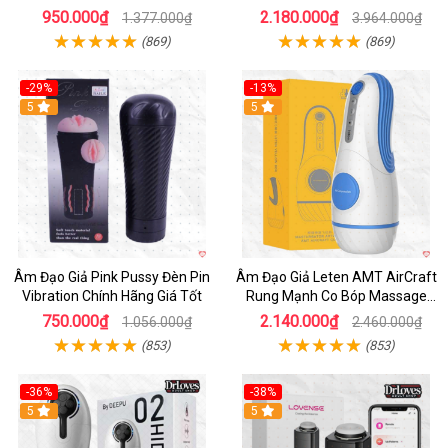
950.000₫
2.180.000₫
1.377.000₫
3.964.000₫
(869)
(869)
-29%
-13%
5
5
Âm Đạo Giả Pink Pussy Đèn Pin
Âm Đạo Giả Leten AMT AirCraft
Vibration Chính Hãng Giá Tốt
Rung Mạnh Co Bóp Massage
Êm Ái
750.000₫
2.140.000₫
1.056.000₫
2.460.000₫
(853)
(853)
-36%
-38%
Hot
5
Hot
5