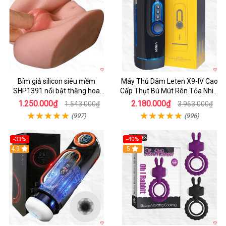
Bím giả silicon siêu mềm
Máy Thủ Dâm Leten X9-IV Cao
SHP1391 nổi bật thăng hoa
Cấp Thụt Bú Mút Rên Tỏa Nhiệt
hoàn hảo
Sạc Pin
1.250.000₫
2.180.000₫
1.543.000₫
3.963.000₫
(997)
(996)
-33%
-40%
Hot
4.9
5