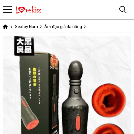
Sextoy Nam
Âm đạo giả đa năng