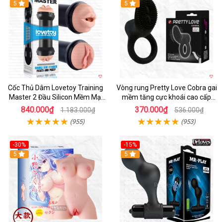
Hot
5
5
Cốc Thủ Dâm Lovetoy Training
Vòng rung Pretty Love Cobra gai
Master 2 Đầu Silicon Mềm Mại
mềm tăng cực khoái cao cấp
Tiện Lợi
chính hãng
840.000₫
370.000₫
1.183.000₫
536.000₫
(955)
(953)
-30%
-15%
Hot
5
Hot
5