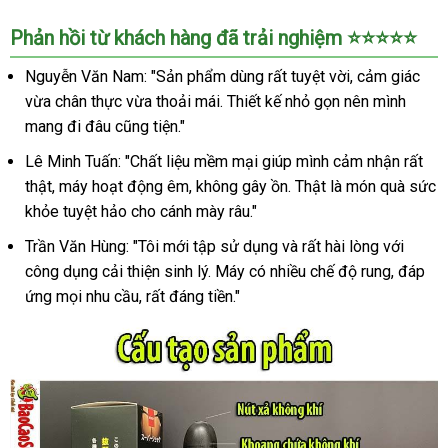
Âm
Phản hồi từ khách hàng đã trải nghiệm ⭐⭐⭐⭐⭐
Đạo
Giả
Nguyễn Văn Nam: "Sản phẩm dùng rất tuyệt vời, cảm giác
Cầm
vừa chân thực vừa thoải mái. Thiết kế nhỏ gọn nên mình
Tay
mang đi đâu cũng tiện."
Bú
Mút
Lê Minh Tuấn: "Chất liệu mềm mại giúp mình cảm nhận rất
Tự
thật, máy hoạt động êm, không gây ồn. Thật là món quà sức
Động
khỏe tuyệt hảo cho cánh mày râu."
Kích
Thích
Trần Văn Hùng: "Tôi mới tập sử dụng và rất hài lòng với
Cho
công dụng cải thiện sinh lý. Máy có nhiều chế độ rung, đáp
Nam
ứng mọi nhu cầu, rất đáng tiền."