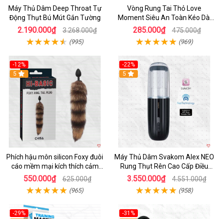
Máy Thủ Dâm Deep Throat Tự
Vòng Rung Tai Thỏ Love
Động Thụt Bú Mút Gắn Tường
Moment Siêu An Toàn Kéo Dài
Thời Gian
2.190.000₫
285.000₫
3.268.000₫
475.000₫
(995)
(969)
-12%
-22%
Hot
5
5
Phích hậu môn silicon Foxy đuôi
Máy Thủ Dâm Svakom Alex NEO
cáo mềm mại kích thích cảm
Rung Thụt Rên Cao Cấp Điều
giác mới
Khiển App
550.000₫
3.550.000₫
625.000₫
4.551.000₫
(965)
(958)
-29%
-31%