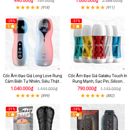
490.000₫
1.600.000₫
754.000₫
2.388.000₫
(918)
(911)
-28%
-31%
5
Hot
5
Cốc Âm Đạo Giả Long Love Rung
Cốc Âm Đạo Giả Galaku Touch In
Cảm Biến Tự Nhiên, Siêu Thật,
Rung Mạnh, Sạc Pin, Silicon
Sướng
Mềm
1.040.000₫
790.000₫
1.444.000₫
1.145.000₫
(899)
(882)
-31%
-18%
5
5