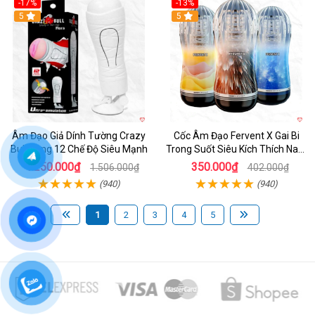
-17%
-13%
5
Hot
5
Âm Đạo Giả Dính Tường Crazy
Cốc Âm Đạo Fervent X Gai Bi
Bull Rung 12 Chế Độ Siêu Mạnh
Trong Suốt Siêu Kích Thích Nam
Giới
1.250.000₫
350.000₫
1.506.000₫
402.000₫
(940)
(940)
1
2
3
4
5