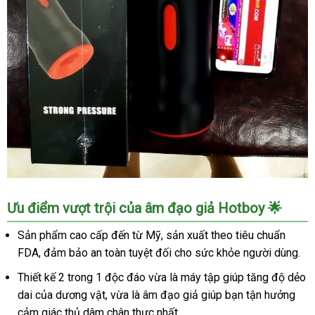
Âm
Ưu điểm vượt trội của âm đạo giả Hotboy 🌟
Đạo
Giả
Sản phẩm cao cấp đến từ Mỹ, sản xuất theo tiêu chuẩn
Cầm
FDA, đảm bảo an toàn tuyệt đối cho sức khỏe người dùng.
Tay
Bú
Thiết kế 2 trong 1 độc đáo vừa là máy tập giúp tăng độ dẻo
Mút
dai của dương vật, vừa là âm đạo giả giúp bạn tận hưởng
Tự
cảm giác thủ dâm chân thực nhất.