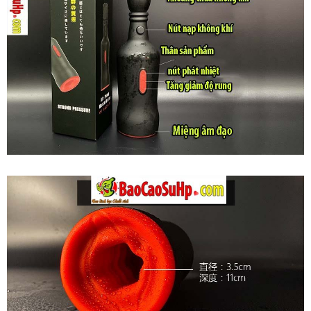
Âm
Đạo
Giả
Cầm
Tay
Bú
Mút
Tự
Động