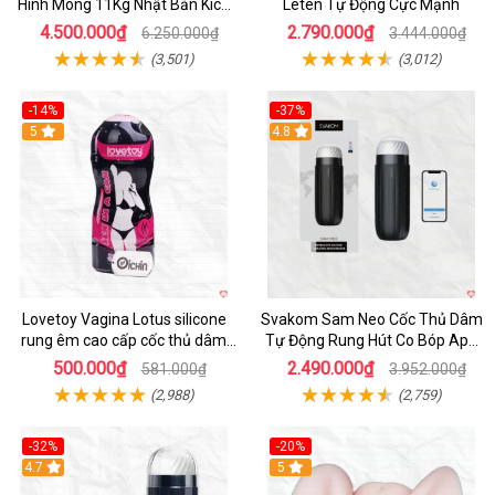
Hình Mông 11Kg Nhật Bản Kích
Leten Tự Động Cực Mạnh
Thước Như Thật
4.500.000₫
2.790.000₫
6.250.000₫
3.444.000₫
(3,501)
(3,012)
-14%
-37%
Hot
5
4.8
Lovetoy Vagina Lotus silicone
Svakom Sam Neo Cốc Thủ Dâm
rung êm cao cấp cốc thủ dâm
Tự Động Rung Hút Co Bóp App
nam
Điều Khiển
500.000₫
2.490.000₫
581.000₫
3.952.000₫
(2,988)
(2,759)
-32%
-20%
Hot
4.7
Hot
5