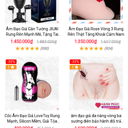
Âm Đạo Giả Gắn Tường JIUAI
Âm Đạo Giả Rose Vòng 3 Rung
Rung Rên Mạnh Mẽ, Tặng Tai
Rên Thật Tăng Khoái Cảm Nam
Nghe
1.450.000₫
1.350.000₫
1.883.000₫
1.607.000₫
(930)
(924)
-35%
-33%
5
5
Cốc Âm Đạo Giả LoveToy Rung
âm đạo giả đa năng vòng ba
Mạnh, Silicon Mềm, Giải Tỏa
sướng điên bảo hành đổi trả
Sinh Lý
nhanh