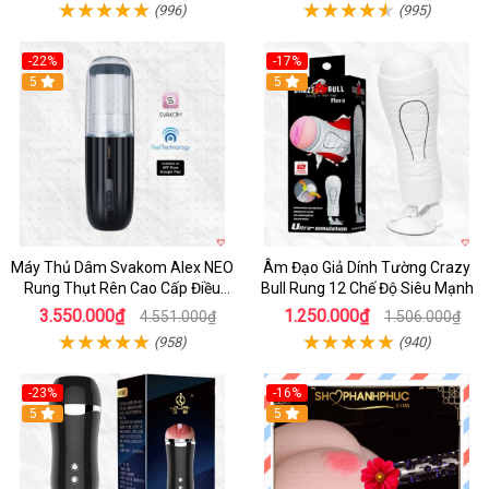
(996)
(995)
-22%
-17%
5
5
Máy Thủ Dâm Svakom Alex NEO
Âm Đạo Giả Dính Tường Crazy
Rung Thụt Rên Cao Cấp Điều
Bull Rung 12 Chế Độ Siêu Mạnh
Khiển App
3.550.000₫
1.250.000₫
4.551.000₫
1.506.000₫
(958)
(940)
-23%
-16%
5
5