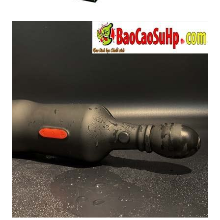
Âm
Đạo
Giả
Cầm
Tay
Bú
Mút
Tự
Động
Kích
Thích
Cho
Nam