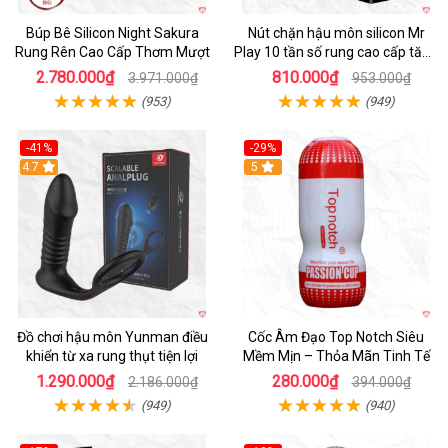
Búp Bê Silicon Night Sakura
Nút chặn hậu môn silicon Mr
Rung Rên Cao Cấp Thơm Mượt
Play 10 tần số rung cao cấp tăng
khoái cảm
2.780.000₫
810.000₫
3.971.000₫
953.000₫
(953)
(949)
-41%
-29%
Hot
4.7
5
Đồ chơi hậu môn Yunman điều
Cốc Âm Đạo Top Notch Siêu
khiển từ xa rung thụt tiện lợi
Mềm Mịn – Thỏa Mãn Tinh Tế
1.290.000₫
280.000₫
2.186.000₫
394.000₫
(949)
(940)