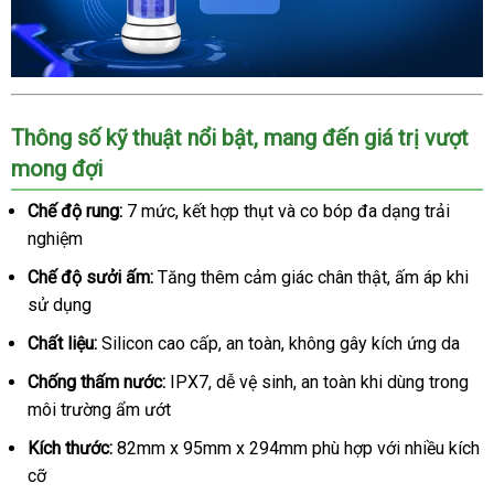
rung
thụt
mạnh
mẽ,
siêu
Âm
thực
Thông số kỹ thuật nổi bật, mang đến giá trị vượt
đạo
giả
mong đợi
AierLe
Space
Chế độ rung:
7 mức, kết hợp thụt và co bóp đa dạng trải
Warrior
nghiệm
2
Chế độ sưởi ấm:
Tăng thêm cảm giác chân thật, ấm áp khi
rung
thụt
sử dụng
mạnh
Chất liệu:
Silicon cao cấp, an toàn, không gây kích ứng da
mẽ,
siêu
Chống thấm nước:
IPX7, dễ vệ sinh, an toàn khi dùng trong
thực
môi trường ẩm ướt
Kích thước:
82mm x 95mm x 294mm phù hợp với nhiều kích
cỡ