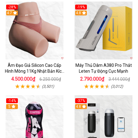
-28%
-19%
4.7
Hot
4.8
Âm Đạo Giả Silicon Cao Cấp
Máy Thủ Dâm A380 Pro Thắt
Hình Mông 11Kg Nhật Bản Kích
Leten Tự Động Cực Mạnh
Thước Như Thật
4.500.000₫
2.790.000₫
6.250.000₫
3.444.000₫
(3,501)
(3,012)
-14%
-37%
Hot
5
4.8