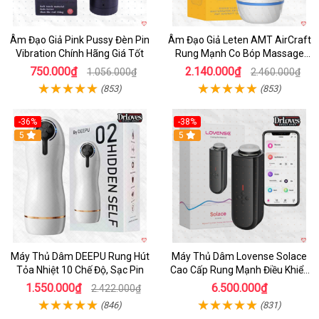
Âm Đạo Giả Pink Pussy Đèn Pin
Âm Đạo Giả Leten AMT AirCraft
Vibration Chính Hãng Giá Tốt
Rung Mạnh Co Bóp Massage
Êm Ái
750.000₫
2.140.000₫
1.056.000₫
2.460.000₫
(853)
(853)
-36%
-38%
Hot
5
Hot
5
Máy Thủ Dâm DEEPU Rung Hút
Máy Thủ Dâm Lovense Solace
Tỏa Nhiệt 10 Chế Độ, Sạc Pin
Cao Cấp Rung Mạnh Điều Khiển
App
1.550.000₫
6.500.000₫
2.422.000₫
(846)
(831)