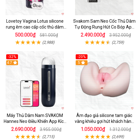
Lovetoy Vagina Lotus silicone
Svakom Sam Neo Cốc Thủ Dâm
rung êm cao cấp cốc thủ dâm
Tự Động Rung Hút Co Bóp App
nam
Điều Khiển
500.000₫
2.490.000₫
581.000₫
3.952.000₫
(2,988)
(2,759)
-32%
-20%
Hot
4.7
Hot
5
Máy Thủ Dâm Nam SVAKOM
Âm đạo giả silicone tam giác
Hannes Neo Điều Khiển App Kích
vàng khiêu gợi hút khách hàng
Thích
nam
2.690.000₫
1.050.000₫
3.955.000₫
1.312.000₫
(2,715)
(2,699)