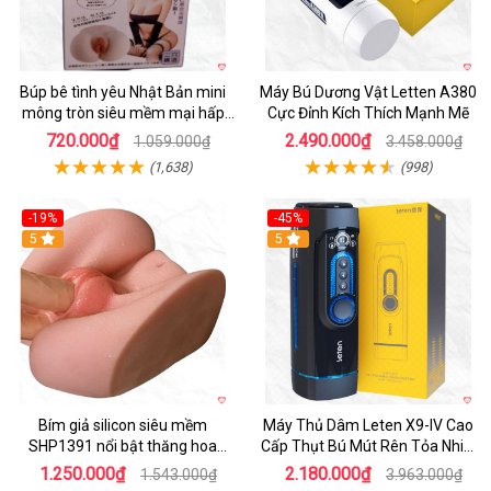
Búp bê tình yêu Nhật Bản mini
Máy Bú Dương Vật Letten A380
mông tròn siêu mềm mại hấp
Cực Đỉnh Kích Thích Mạnh Mẽ
dẫn
720.000₫
2.490.000₫
1.059.000₫
3.458.000₫
(1,638)
(998)
-19%
-45%
Hot
5
Hot
5
Bím giả silicon siêu mềm
Máy Thủ Dâm Leten X9-IV Cao
SHP1391 nổi bật thăng hoa
Cấp Thụt Bú Mút Rên Tỏa Nhiệt
hoàn hảo
Sạc Pin
1.250.000₫
2.180.000₫
1.543.000₫
3.963.000₫