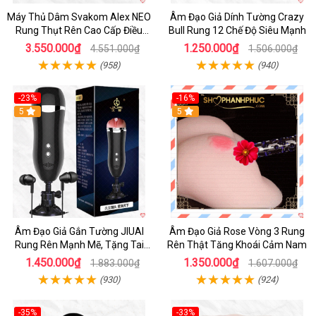
Máy Thủ Dâm Svakom Alex NEO
Âm Đạo Giả Dính Tường Crazy
Rung Thụt Rên Cao Cấp Điều
Bull Rung 12 Chế Độ Siêu Mạnh
Khiển App
3.550.000₫
1.250.000₫
4.551.000₫
1.506.000₫
(958)
(940)
-23%
-16%
5
5
Âm Đạo Giả Gắn Tường JIUAI
Âm Đạo Giả Rose Vòng 3 Rung
Rung Rên Mạnh Mẽ, Tặng Tai
Rên Thật Tăng Khoái Cảm Nam
Nghe
1.450.000₫
1.350.000₫
1.883.000₫
1.607.000₫
(930)
(924)
-35%
-33%