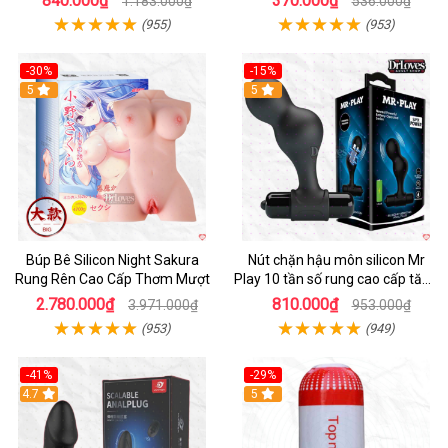
840.000₫
370.000₫
1.183.000₫
536.000₫
(955)
(953)
-30%
-15%
Hot
5
Hot
5
Búp Bê Silicon Night Sakura
Nút chặn hậu môn silicon Mr
Rung Rên Cao Cấp Thơm Mượt
Play 10 tần số rung cao cấp tăng
khoái cảm
2.780.000₫
810.000₫
3.971.000₫
953.000₫
(953)
(949)
-41%
-29%
Hot
4.7
5