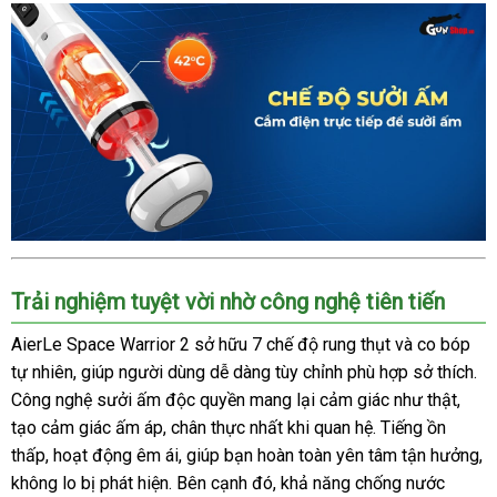
Âm
đạo
giả
AierLe
Space
Warrior
2
rung
thụt
mạnh
mẽ,
siêu
Âm
thực
Trải nghiệm tuyệt vời nhờ công nghệ tiên tiến
đạo
giả
AierLe Space Warrior 2 sở hữu 7 chế độ rung thụt và co bóp
AierLe
tự nhiên, giúp người dùng dễ dàng tùy chỉnh phù hợp sở thích.
Space
Warrior
Công nghệ sưởi ấm độc quyền mang lại cảm giác như thật,
2
tạo cảm giác ấm áp, chân thực nhất khi quan hệ. Tiếng ồn
rung
thấp, hoạt động êm ái, giúp bạn hoàn toàn yên tâm tận hưởng,
thụt
không lo bị phát hiện. Bên cạnh đó, khả năng chống nước
mạnh