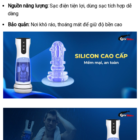
Nguồn năng lượng:
Sạc điện tiện lợi, dùng sạc tích hợp dễ
dàng
Bảo quản:
Nơi khô ráo, thoáng mát để giữ độ bền cao
Âm
đạo
giả
AierLe
Space