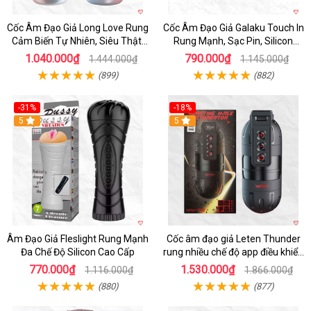
Cốc Âm Đạo Giả Long Love Rung
Cốc Âm Đạo Giả Galaku Touch In
Cảm Biến Tự Nhiên, Siêu Thật,
Rung Mạnh, Sạc Pin, Silicon
Sướng
Mềm
1.040.000₫
790.000₫
1.444.000₫
1.145.000₫
(899)
(882)
-31%
-18%
5
5
Âm Đạo Giả Fleslight Rung Mạnh
Cốc âm đạo giả Leten Thunder
Đa Chế Độ Silicon Cao Cấp
rung nhiều chế độ app điều khiển
tiện lợi
770.000₫
1.530.000₫
1.116.000₫
1.866.000₫
(880)
(877)