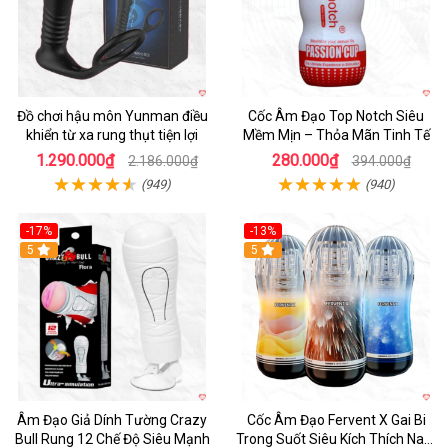
Đồ chơi hậu môn Yunman điều
Cốc Âm Đạo Top Notch Siêu
khiển từ xa rung thụt tiện lợi
Mềm Mịn – Thỏa Mãn Tinh Tế
1.290.000₫
280.000₫
2.186.000₫
394.000₫
(949)
(940)
-17%
-13%
5
Hot
5
Âm Đạo Giả Dính Tường Crazy
Cốc Âm Đạo Fervent X Gai Bi
Bull Rung 12 Chế Độ Siêu Mạnh
Trong Suốt Siêu Kích Thích Nam