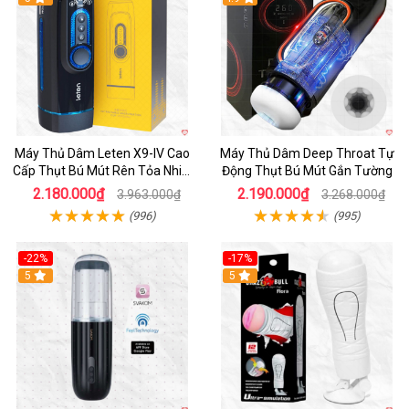
Máy Thủ Dâm Leten X9-IV Cao
Máy Thủ Dâm Deep Throat Tự
Cấp Thụt Bú Mút Rên Tỏa Nhiệt
Động Thụt Bú Mút Gắn Tường
Sạc Pin
2.180.000₫
2.190.000₫
3.963.000₫
3.268.000₫
(996)
(995)
-22%
-17%
5
5