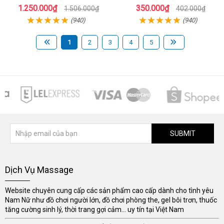
Giới
1.250.000₫
350.000₫
1.506.000₫
402.000₫
(940)
(940)
1
2
3
4
5
SUBMIT
Dịch Vụ Massage
Website chuyên cung cấp các sản phẩm cao cấp dành cho tình yêu
Nam Nữ như đồ chơi người lớn, đồ chơi phòng the, gel bôi trơn, thuốc
tăng cường sinh lý, thời trang gợi cảm... uy tín tại Việt Nam