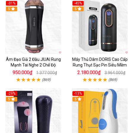
-31%
-45%
5
Hot
5
Âm Đạo Giả 2 Đầu JIUAI Rung
Máy Thủ Dâm DORIS Cao Cấp
Mạnh Tai Nghe 2 Chế Độ
Rung Thụt Sạc Pin Siêu Mềm
950.000₫
2.180.000₫
1.377.000₫
3.964.000₫
(869)
(869)
-29%
-13%
5
5