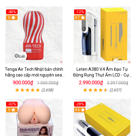
-40%
-12%
Hot
5
Hot
4.7
Tenga Air Tech Nhật bản chính
Leten A380 V.4 Âm Đạo Tự
hãng cao cấp mới nguyên seal
Động Rung Thụt Ấm LCD - Cực
giá tốt
Phê
900.000₫
2.990.000₫
1.500.000₫
3.397.000₫
(2,658)
(2,657)
-32%
-28%
Hot
5
Hot
4.6