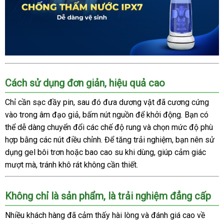
Warrior
2
rung
thụt
mạnh
mẽ,
siêu
Âm
thực
Cách sử dụng đơn giản, hiệu quả cao
đạo
giả
Chỉ cần sạc đầy pin, sau đó đưa dương vật đã cương cứng
AierLe
vào trong âm đạo giả, bấm nút nguồn để khởi động. Bạn có
Space
Warrior
thể dễ dàng chuyển đổi các chế độ rung và chọn mức độ phù
2
hợp bằng các nút điều chỉnh. Để tăng trải nghiệm, bạn nên sử
rung
dụng gel bôi trơn hoặc bao cao su khi dùng, giúp cảm giác
thụt
mượt mà, tránh khô rát không cần thiết.
mạnh
mẽ,
siêu
Không chỉ là sản phẩm, là trải nghiệm đẳng cấp
thực
Nhiều khách hàng đã cảm thấy hài lòng và đánh giá cao về