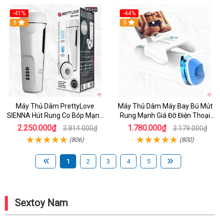
-41%
-44%
Hot
5
Hot
5
Máy Thủ Dâm PrettyLove
Máy Thủ Dâm Máy Bay Bú Mút
SIENNA Hút Rung Co Bóp Mạnh
Rung Mạnh Giá Đỡ Điện Thoại
Mẽ Nam
Chính Hãng
2.250.000₫
1.780.000₫
3.814.000₫
3.179.000₫
(806)
(800)
1
2
3
4
5
Sextoy Nam