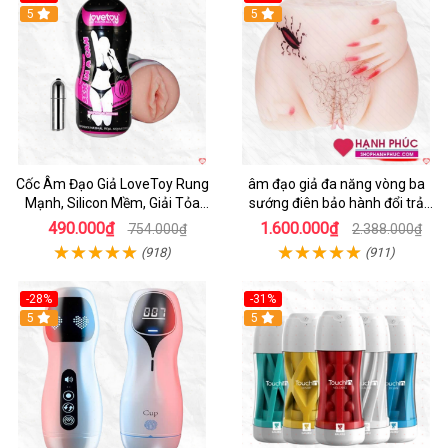
5
5
Cốc Âm Đạo Giả LoveToy Rung
âm đạo giả đa năng vòng ba
Mạnh, Silicon Mềm, Giải Tỏa
sướng điên bảo hành đổi trả
Sinh Lý
nhanh
490.000₫
1.600.000₫
754.000₫
2.388.000₫
(918)
(911)
-28%
-31%
5
Hot
5