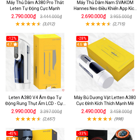
Máy Thủ Dâm A380 Pro Thắt
Máy Thủ Dâm Nam SVAKOM
Leten Tự Động Cực Mạnh
Hannes Neo Điều Khiển App Kích
Thích
2.790.000₫
2.690.000₫
3.444.000₫
3.955.000₫
(3,012)
(2,715)
-12%
-28%
Hot
4.7
Hot
4.6
Leten A380 V.4 Âm Đạo Tự
Máy Bú Dương Vật Letten A380
Động Rung Thụt Ấm LCD - Cực
Cực Đỉnh Kích Thích Mạnh Mẽ
Phê
2.990.000₫
2.490.000₫
3.397.000₫
3.458.000₫
(2,657)
(998)
-45%
-33%
Hot
5
Hot
4.9