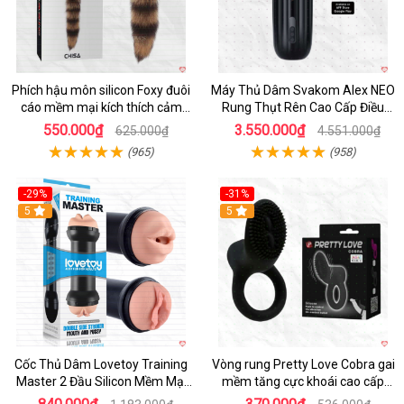
Phích hậu môn silicon Foxy đuôi
Máy Thủ Dâm Svakom Alex NEO
cáo mềm mại kích thích cảm
Rung Thụt Rên Cao Cấp Điều
giác mới
Khiển App
550.000₫
3.550.000₫
625.000₫
4.551.000₫
(965)
(958)
-29%
-31%
Hot
5
5
Cốc Thủ Dâm Lovetoy Training
Vòng rung Pretty Love Cobra gai
Master 2 Đầu Silicon Mềm Mại
mềm tăng cực khoái cao cấp
Tiện Lợi
chính hãng