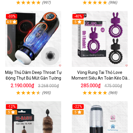
(997)
(996)
-33%
-40%
Hot
4.9
5
Máy Thủ Dâm Deep Throat Tự
Vòng Rung Tai Thỏ Love
Động Thụt Bú Mút Gắn Tường
Moment Siêu An Toàn Kéo Dài
Thời Gian
2.190.000₫
285.000₫
3.268.000₫
475.000₫
(995)
(969)
-12%
-22%
Hot
5
5