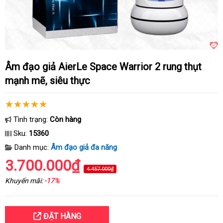
Âm đạo giả AierLe Space Warrior 2 rung thụt
mạnh mẽ, siêu thực
Tình trạng:
Còn hàng
Sku:
15360
Danh mục:
Âm đạo giả đa năng
3.700.000₫
4.457.000₫
Khuyến mãi:
-17%
ĐẶT HÀNG