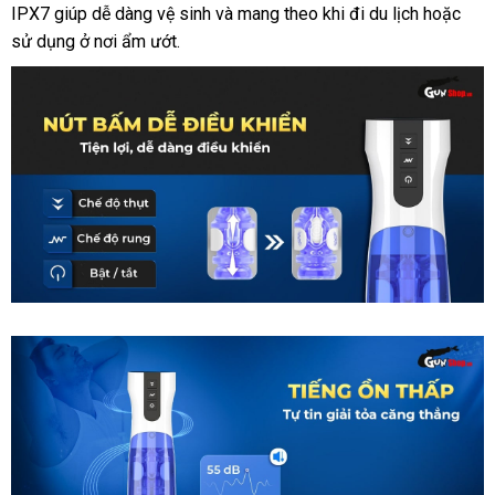
IPX7 giúp dễ dàng vệ sinh và mang theo khi đi du lịch hoặc
mẽ,
sử dụng ở nơi ẩm ướt.
siêu
thực
Âm
đạo
giả
AierLe
Space
Warrior
2