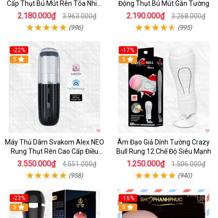
Cấp Thụt Bú Mút Rên Tỏa Nhiệt
Động Thụt Bú Mút Gắn Tường
Sạc Pin
2.180.000₫
2.190.000₫
3.963.000₫
3.268.000₫
(996)
(995)
-22%
-17%
5
5
Máy Thủ Dâm Svakom Alex NEO
Âm Đạo Giả Dính Tường Crazy
Rung Thụt Rên Cao Cấp Điều
Bull Rung 12 Chế Độ Siêu Mạnh
Khiển App
3.550.000₫
1.250.000₫
4.551.000₫
1.506.000₫
(958)
(940)
-23%
-16%
5
5