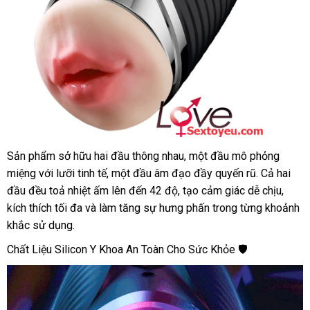
Sản phẩm sở hữu hai đầu thông nhau, một đầu mô phỏng
Âm
miệng với lưỡi tinh tế, một đầu âm đạo đầy quyến rũ. Cả hai
đạo
2
đầu đều toả nhiệt ấm lên đến 42 độ, tạo cảm giác dễ chịu,
đầu
kích thích tối đa và làm tăng sự hưng phấn trong từng khoảnh
cao
khắc sử dụng.
cấp
Chất Liệu Silicon Y Khoa An Toàn Cho Sức Khỏe 🛡️
rung
nhẹ
tỏa
nhiệt