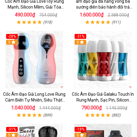
Cốc Âm Đạo Giả LoveToy Rung
âm đạo giả đa năng vòng ba
Mạnh, Silicon Mềm, Giải Tỏa
sướng điên bảo hành đổi trả
Sinh Lý
nhanh
490.000₫
1.600.000₫
754.000₫
2.388.000₫
(918)
(911)
-28%
-31%
5
Hot
5
Cốc Âm Đạo Giả Long Love Rung
Cốc Âm Đạo Giả Galaku Touch In
Cảm Biến Tự Nhiên, Siêu Thật,
Rung Mạnh, Sạc Pin, Silicon
Sướng
Mềm
1.040.000₫
790.000₫
1.444.000₫
1.145.000₫
(899)
(882)
-31%
-18%
5
5