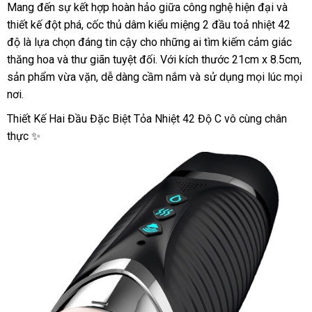
Mang đến sự kết hợp hoàn hảo giữa công nghệ hiện đại và
Âm
thiết kế đột phá, cốc thủ dâm kiểu miệng 2 đầu toả nhiệt 42
đạo
2
độ là lựa chọn đáng tin cậy cho những ai tìm kiếm cảm giác
đầu
thăng hoa và thư giãn tuyệt đối. Với kích thước 21cm x 8.5cm,
cao
sản phẩm vừa vặn, dễ dàng cầm nắm và sử dụng mọi lúc mọi
cấp
nơi.
rung
nhẹ
Thiết Kế Hai Đầu Đặc Biệt Tỏa Nhiệt 42 Độ C vô cùng chân
tỏa
thực ✨
nhiệt
kích
thích
mạnh