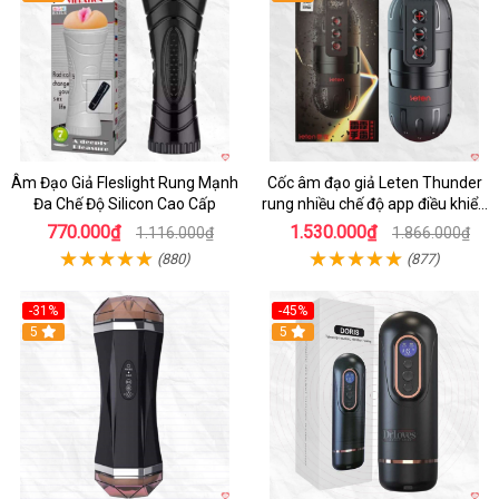
Âm Đạo Giả Fleslight Rung Mạnh
Cốc âm đạo giả Leten Thunder
Đa Chế Độ Silicon Cao Cấp
rung nhiều chế độ app điều khiển
tiện lợi
770.000₫
1.530.000₫
1.116.000₫
1.866.000₫
(880)
(877)
-31%
-45%
5
Hot
5