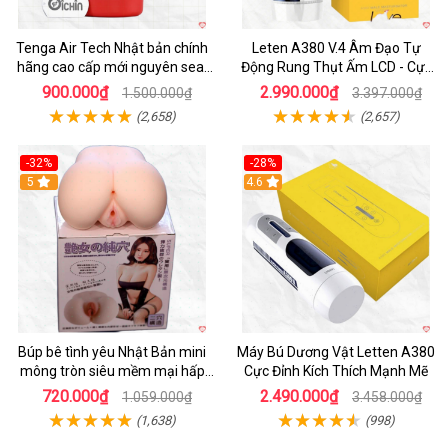
Tenga Air Tech Nhật bản chính
Leten A380 V.4 Âm Đạo Tự
hãng cao cấp mới nguyên seal
Động Rung Thụt Ấm LCD - Cực
giá tốt
Phê
900.000₫
2.990.000₫
1.500.000₫
3.397.000₫
(2,658)
(2,657)
-32%
-28%
Hot
5
Hot
4.6
Búp bê tình yêu Nhật Bản mini
Máy Bú Dương Vật Letten A380
mông tròn siêu mềm mại hấp
Cực Đỉnh Kích Thích Mạnh Mẽ
dẫn
720.000₫
2.490.000₫
1.059.000₫
3.458.000₫
(1,638)
(998)