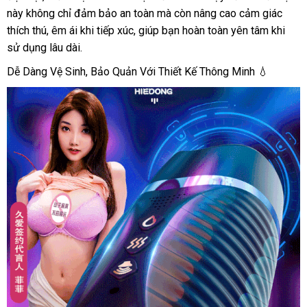
2
này không chỉ đảm bảo an toàn mà còn nâng cao cảm giác
đầu
thích thú, êm ái khi tiếp xúc, giúp bạn hoàn toàn yên tâm khi
cao
sử dụng lâu dài.
cấp
Dễ Dàng Vệ Sinh, Bảo Quản Với Thiết Kế Thông Minh 💧
rung
nhẹ
tỏa
nhiệt
kích
thích
mạnh