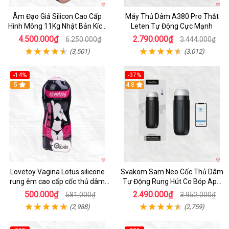
Âm Đạo Giả Silicon Cao Cấp
Máy Thủ Dâm A380 Pro Thắt
Hình Mông 11Kg Nhật Bản Kích
Leten Tự Động Cực Mạnh
Thước Như Thật
4.500.000₫
2.790.000₫
6.250.000₫
3.444.000₫
(3,501)
(3,012)
-14%
-37%
Hot
5
4.8
Lovetoy Vagina Lotus silicone
Svakom Sam Neo Cốc Thủ Dâm
rung êm cao cấp cốc thủ dâm
Tự Động Rung Hút Co Bóp App
nam
Điều Khiển
500.000₫
2.490.000₫
581.000₫
3.952.000₫
(2,988)
(2,759)