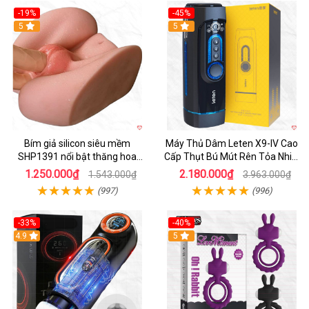
-19%
-45%
Hot
5
Hot
5
Bím giả silicon siêu mềm
Máy Thủ Dâm Leten X9-IV Cao
SHP1391 nổi bật thăng hoa
Cấp Thụt Bú Mút Rên Tỏa Nhiệt
hoàn hảo
Sạc Pin
1.250.000₫
2.180.000₫
1.543.000₫
3.963.000₫
(997)
(996)
-33%
-40%
Hot
4.9
5