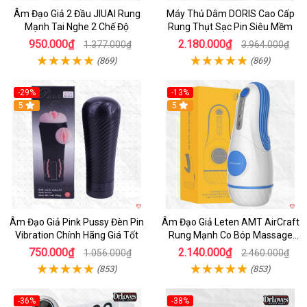
Âm Đạo Giả 2 Đầu JIUAI Rung
Máy Thủ Dâm DORIS Cao Cấp
Mạnh Tai Nghe 2 Chế Độ
Rung Thụt Sạc Pin Siêu Mềm
950.000₫
2.180.000₫
1.377.000₫
3.964.000₫
(869)
(869)
-29%
-13%
5
5
Âm Đạo Giả Pink Pussy Đèn Pin
Âm Đạo Giả Leten AMT AirCraft
Vibration Chính Hãng Giá Tốt
Rung Mạnh Co Bóp Massage
Êm Ái
750.000₫
2.140.000₫
1.056.000₫
2.460.000₫
(853)
(853)
-36%
-38%