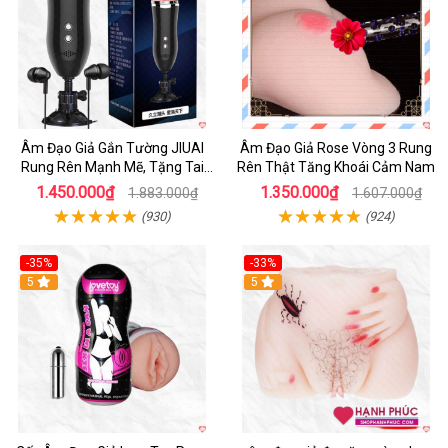
Âm Đạo Giả Gắn Tường JIUAI
Âm Đạo Giả Rose Vòng 3 Rung
Rung Rên Mạnh Mẽ, Tặng Tai
Rên Thật Tăng Khoái Cảm Nam
Nghe
1.450.000₫
1.350.000₫
1.883.000₫
1.607.000₫
(930)
(924)
-35%
-33%
5
5