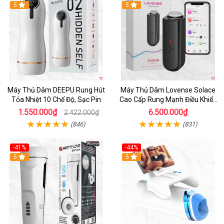
Hot
5
Hot
5
Máy Thủ Dâm DEEPU Rung Hút
Máy Thủ Dâm Lovense Solace
Tỏa Nhiệt 10 Chế Độ, Sạc Pin
Cao Cấp Rung Mạnh Điều Khiển
App
1.550.000₫
6.500.000₫
2.422.000₫
(846)
(831)
-41%
-44%
Hot
5
Hot
5