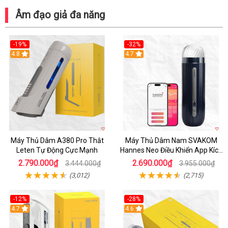
Âm đạo giả đa năng
-19%
-32%
Hot
4.8
Hot
4.7
Máy Thủ Dâm A380 Pro Thắt
Máy Thủ Dâm Nam SVAKOM
Leten Tự Động Cực Mạnh
Hannes Neo Điều Khiển App Kích
Thích
2.790.000₫
2.690.000₫
3.444.000₫
3.955.000₫
(3,012)
(2,715)
-12%
-28%
Hot
4.7
Hot
4.6