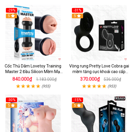
-29%
-31%
Hot
5
5
Cốc Thủ Dâm Lovetoy Training
Vòng rung Pretty Love Cobra gai
Master 2 Đầu Silicon Mềm Mại
mềm tăng cực khoái cao cấp
Tiện Lợi
chính hãng
840.000₫
370.000₫
1.183.000₫
536.000₫
(955)
(953)
-30%
-15%
Hot
5
Hot
5