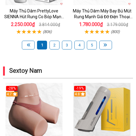
Máy Thủ Dâm PrettyLove
Máy Thủ Dâm Máy Bay Bú Mút
SIENNA Hút Rung Co Bóp Mạnh
Rung Mạnh Giá Đỡ Điện Thoại
Mẽ Nam
Chính Hãng
2.250.000₫
1.780.000₫
3.814.000₫
3.179.000₫
(806)
(800)
1
2
3
4
5
Sextoy Nam
-28%
-19%
4.7
Hot
4.8