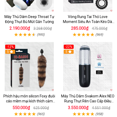
Máy Thủ Dâm Deep Throat Tự
Vòng Rung Tai Thỏ Love
Động Thụt Bú Mút Gắn Tường
Moment Siêu An Toàn Kéo Dài
Thời Gian
2.190.000₫
285.000₫
3.268.000₫
475.000₫
(995)
(969)
-12%
-22%
Hot
5
5
Phích hậu môn silicon Foxy đuôi
Máy Thủ Dâm Svakom Alex NEO
cáo mềm mại kích thích cảm
Rung Thụt Rên Cao Cấp Điều
giác mới
Khiển App
550.000₫
3.550.000₫
625.000₫
4.551.000₫
(965)
(958)