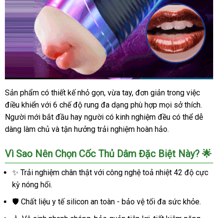
Sản phẩm có thiết kế nhỏ gọn, vừa tay, đơn giản trong việc
Âm
điều khiển với 6 chế độ rung đa dạng phù hợp mọi sở thích.
đạo
2
Người mới bắt đầu hay người có kinh nghiệm đều có thể dễ
đầu
dàng làm chủ và tận hưởng trải nghiệm hoàn hảo.
cao
cấp
Vì Sao Nên Chọn Cốc Thủ Dâm Đặc Biệt Này? 🌟
rung
nhẹ
✨ Trải nghiệm chân thật với công nghệ toả nhiệt 42 độ cực
tỏa
kỳ nóng hổi.
nhiệt
kích
🛡️ Chất liệu y tế silicon an toàn - bảo vệ tối đa sức khỏe.
thích