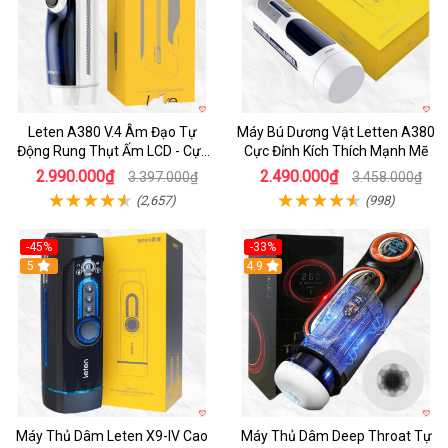
Leten A380 V.4 Âm Đạo Tự
Máy Bú Dương Vật Letten A380
Động Rung Thụt Ấm LCD - Cực
Cực Đỉnh Kích Thích Mạnh Mẽ
Phê
2.990.000₫
2.490.000₫
3.397.000₫
3.458.000₫
(2,657)
(998)
-45%
-33%
Hot
5
Hot
4.9
Máy Thủ Dâm Leten X9-IV Cao
Máy Thủ Dâm Deep Throat Tự