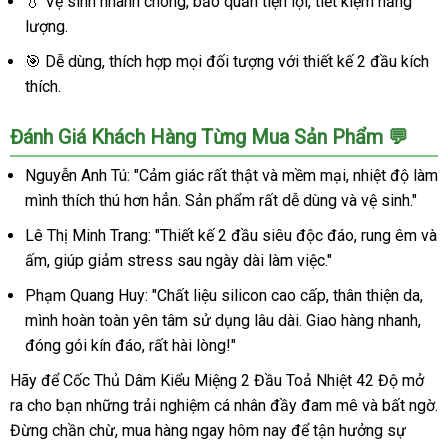
💧 Vệ sinh nhanh chóng, bảo quản tiện lợi, tiết kiệm năng
mạnh
lượng.
🎯 Dễ dùng, thích hợp mọi đối tượng với thiết kế 2 đầu kích
thích.
Đánh Giá Khách Hàng Từng Mua Sản Phẩm 💬
Nguyễn Anh Tú: "Cảm giác rất thật và mềm mại, nhiệt độ làm
mình thích thú hơn hẳn. Sản phẩm rất dễ dùng và vệ sinh."
Lê Thị Minh Trang: "Thiết kế 2 đầu siêu độc đáo, rung êm và
ấm, giúp giảm stress sau ngày dài làm việc."
Phạm Quang Huy: "Chất liệu silicon cao cấp, thân thiện da,
mình hoàn toàn yên tâm sử dụng lâu dài. Giao hàng nhanh,
đóng gói kín đáo, rất hài lòng!"
Hãy để Cốc Thủ Dâm Kiểu Miệng 2 Đầu Toả Nhiệt 42 Độ mở
ra cho bạn những trải nghiệm cá nhân đầy đam mê và bất ngờ.
Đừng chần chừ, mua hàng ngay hôm nay để tận hưởng sự