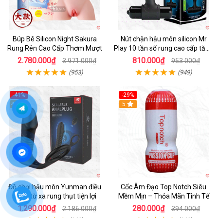
Búp Bê Silicon Night Sakura
Nút chặn hậu môn silicon Mr
Rung Rên Cao Cấp Thơm Mượt
Play 10 tần số rung cao cấp tăng
khoái cảm
2.780.000₫
810.000₫
3.971.000₫
953.000₫
(953)
(949)
-41%
-29%
Hot
4.7
5
Đồ chơi hậu môn Yunman điều
Cốc Âm Đạo Top Notch Siêu
khiển từ xa rung thụt tiện lợi
Mềm Mịn – Thỏa Mãn Tinh Tế
1.290.000₫
280.000₫
2.186.000₫
394.000₫