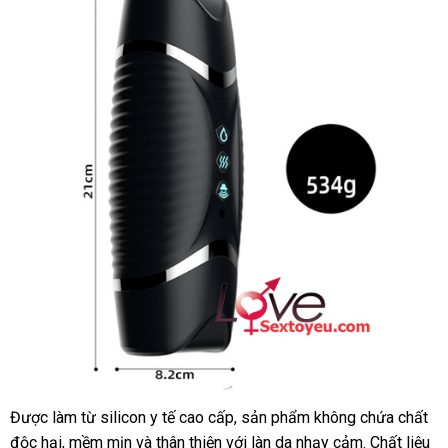
2
đầu
cao
cấp
rung
nhẹ
tỏa
nhiệt
kích
thích
mạnh
Được làm từ silicon y tế cao cấp, sản phẩm không chứa chất
Âm
độc hại, mềm mịn và thân thiện với làn da nhạy cảm. Chất liệu
đạo