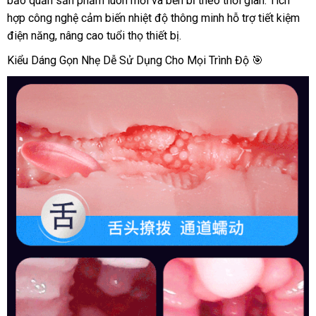
bảo quản sản phẩm luôn mới và bền bỉ theo thời gian. Tích
đạo
2
hợp công nghệ cảm biến nhiệt độ thông minh hỗ trợ tiết kiệm
đầu
điện năng, nâng cao tuổi thọ thiết bị.
cao
Kiểu Dáng Gọn Nhẹ Dễ Sử Dụng Cho Mọi Trình Độ 🎯
cấp
rung
nhẹ
tỏa
nhiệt
kích
thích
mạnh