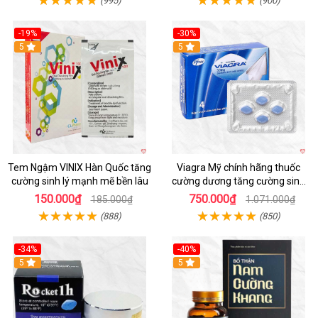
(995)
(900)
-19%
-30%
5
5
Tem Ngậm VINIX Hàn Quốc tăng
Viagra Mỹ chính hãng thuốc
cường sinh lý mạnh mẽ bền lâu
cường dương tăng cường sinh
lực kéo dài
150.000₫
750.000₫
185.000₫
1.071.000₫
(888)
(850)
-34%
-40%
5
5