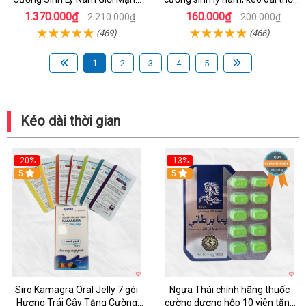
Mẽ
gian quan hệ
1.370.000₫
160.000₫
2.210.000₫
200.000₫
(469)
(466)
1
2
3
4
5
Kéo dài thời gian
-20%
-13%
5
Hot
5
Siro Kamagra Oral Jelly 7 gói
Ngựa Thái chính hãng thuốc
Hương Trái Cây Tăng Cường
cường dương hộp 10 viên tăng