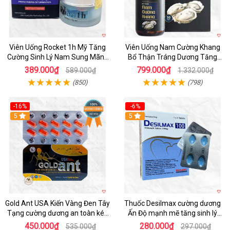
Viên Uống Rocket 1h Mỹ Tăng
Viên Uống Nam Cường Khang
Cường Sinh Lý Nam Sung Mãnh
Bổ Thận Tráng Dương Tăng
Cương Dương
Cường Sinh Lý Nam
389.000₫
799.000₫
589.000₫
1.332.000₫
(850)
(798)
-16%
-6%
5
5
Gold Ant USA Kiến Vàng Đen Tây
Thuốc Desilmax cường dương
Tạng cường dương an toàn kéo
Ấn Độ mạnh mẽ tăng sinh lý
dài
nhanh
450.000₫
280.000₫
535.000₫
297.000₫