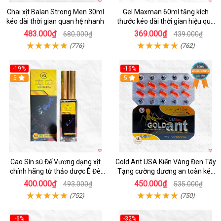
Chai xịt Balan Strong Men 30ml
Gel Maxman 60ml tăng kích
kéo dài thời gian quan hệ nhanh
thước kéo dài thời gian hiệu quả
cho nam
483.000₫
369.000₫
680.000₫
439.000₫
(776)
(762)
-19%
-16%
5
5
Cao Sìn sú Đế Vương dạng xịt
Gold Ant USA Kiến Vàng Đen Tây
chính hãng từ thảo dược Ê Đê
Tạng cường dương an toàn kéo
Việt Nam
dài
400.000₫
450.000₫
493.000₫
535.000₫
(752)
(750)
-6%
-32%