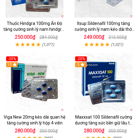
Thuốc Hindgra 100mg Ấn Độ
Itsup Sildenafil 100mg tăng
tăng cường sinh lý nam hindgra-
cường sinh lý nam kéo dài thời
100 chống xts cương dương
gian hiệu quả
250.000₫
249.000₫
284.000₫
315.000₫
(1,071)
(1,021)
-20%
-20%
15
5
Viga New 20mg kéo dài quan hệ
Maxxsat 100 Sildenafil cường
tăng cường sinh lý hộp 4 viên
dương tăng sức bền giữ lâu tự
tin phái mạnh
280.000₫
280.000₫
350.000₫
350.000₫