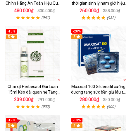
Chính Hãng An Toàn Hiệu Quả
thời gian sinh lý nam giới hiệu
Nam Giới
quả
480.000₫
260.000₫
800.000₫
388.000₫
(961)
(932)
-18%
-20%
5
5
Chai xịt Herbecaot Đài Loan
Maxxsat 100 Sildenafil cường
15ml Kéo dài quan hệ Tăng
dương tăng sức bền giữ lâu tự
hưng phấn nhanh
tin phái mạnh
239.000₫
280.000₫
291.000₫
350.000₫
(902)
(900)
-19%
-13%
5
5