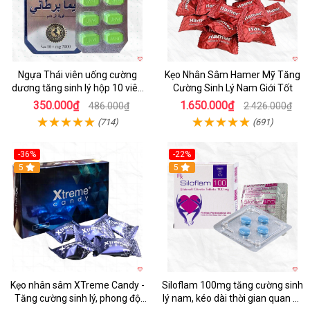
Ngựa Thái viên uống cường
Kẹo Nhân Sâm Hamer Mỹ Tăng
dương tăng sinh lý hộp 10 viên
Cường Sinh Lý Nam Giới Tốt
an toàn
350.000₫
1.650.000₫
486.000₫
2.426.000₫
(714)
(691)
-36%
-22%
5
5
Kẹo nhân sâm XTreme Candy -
Siloflam 100mg tăng cường sinh
Tăng cường sinh lý, phong độ
lý nam, kéo dài thời gian quan hệ