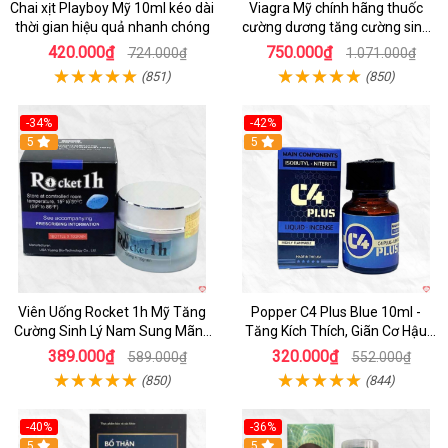
Chai xịt Playboy Mỹ 10ml kéo dài
Viagra Mỹ chính hãng thuốc
thời gian hiệu quả nhanh chóng
cường dương tăng cường sinh
lực kéo dài
420.000₫
750.000₫
724.000₫
1.071.000₫
(851)
(850)
-34%
-42%
5
5
Viên Uống Rocket 1h Mỹ Tăng
Popper C4 Plus Blue 10ml -
Cường Sinh Lý Nam Sung Mãnh
Tăng Kích Thích, Giãn Cơ Hậu
Cương Dương
Môn
389.000₫
320.000₫
589.000₫
552.000₫
(850)
(844)
-40%
-36%
5
5