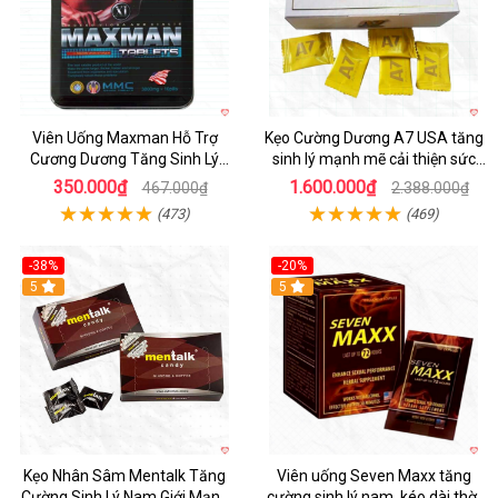
Viên Uống Maxman Hỗ Trợ
Kẹo Cường Dương A7 USA tăng
Cương Dương Tăng Sinh Lý
sinh lý mạnh mẽ cải thiện sức
Mạnh Mẽ Hộp 10 Viên
khỏe nam
350.000₫
1.600.000₫
467.000₫
2.388.000₫
(473)
(469)
-38%
-20%
5
5
Kẹo Nhân Sâm Mentalk Tăng
Viên uống Seven Maxx tăng
Cường Sinh Lý Nam Giới Mạnh
cường sinh lý nam, kéo dài thời