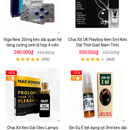
Viga New 20mg kéo dài quan hệ
Chai Xịt UK Playboy Đen 5ml Kéo
tăng cường sinh lý hộp 4 viên
Dài Thời Gian Nam Tính
280.000₫
550.000₫
350.000₫
723.000₫
(995)
(965)
-40%
-33%
5
5
Chai Xịt Kéo Dài Oleo Lampo
Sìn Sú Ê Đê dạng xịt 3ml kéo dài