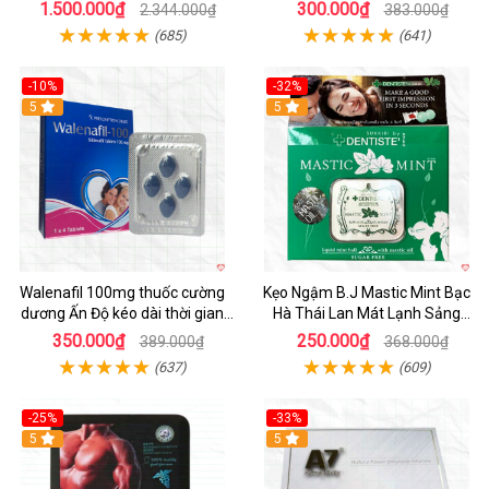
đỉnh
hiệu quả
1.500.000₫
300.000₫
2.344.000₫
383.000₫
(685)
(641)
-10%
-32%
5
5
Walenafil 100mg thuốc cường
Kẹo Ngậm B.J Mastic Mint Bạc
dương Ấn Độ kéo dài thời gian
Hà Thái Lan Mát Lạnh Sảng
quan hệ tăng sinh lý
Khoái
350.000₫
250.000₫
389.000₫
368.000₫
(637)
(609)
-25%
-33%
5
5