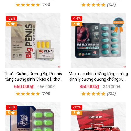
(750)
(748)
-32%
-14%
5
Hot
5
Thuốc Cường Dương Big Pennis
Maxman chính hãng tăng cường
tăng cường sinh lý kéo dài thời
sinh lý cương dương chống xuất
gian
tinh sớm hộp 10 viên
650.000₫
350.000₫
956.000₫
348.000₫
(745)
(730)
-28%
-32%
5
5