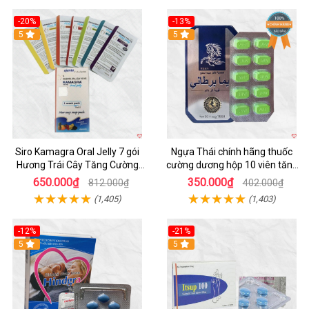
-20%
-13%
5
Hot
5
Siro Kamagra Oral Jelly 7 gói
Ngựa Thái chính hãng thuốc
Hương Trái Cây Tăng Cường
cường dương hộp 10 viên tăng
Sinh Lý Nam
sinh lực
650.000₫
350.000₫
812.000₫
402.000₫
(1,405)
(1,403)
-12%
-21%
5
5