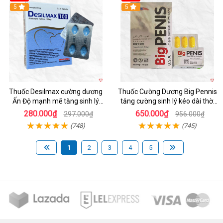
5
5
Thuốc Desilmax cường dương
Thuốc Cường Dương Big Pennis
Ấn Độ mạnh mẽ tăng sinh lý
tăng cường sinh lý kéo dài thời
nhanh
gian
280.000₫
650.000₫
297.000₫
956.000₫
(748)
(745)
1
2
3
4
5