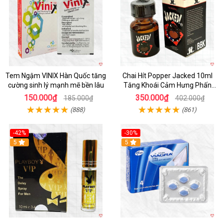
Tem Ngậm VINIX Hàn Quốc tăng
Chai Hít Popper Jacked 10ml
cường sinh lý mạnh mẽ bền lâu
Tăng Khoái Cảm Hưng Phấn
Mạnh
150.000₫
350.000₫
185.000₫
402.000₫
(888)
(861)
-42%
-30%
5
5