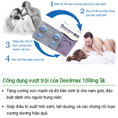
Thuốc
Công dụng vượt trội của Desilmax 100mg 🚀
Desilmax
cường
Tăng cường sức mạnh và độ bền sinh lý cho nam giới, đặc
dương
biệt dành cho người trung niên.
Ấn
Độ
Giúp điều trị xuất tinh sớm, liệt dương, và các chứng rối loạn
mạnh
cương dương hiệu quả.
mẽ