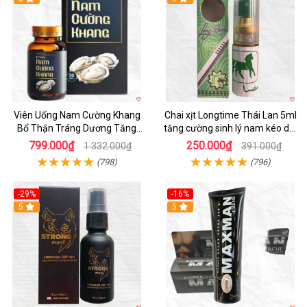
Viên Uống Nam Cường Khang
Chai xịt Longtime Thái Lan 5ml
Bổ Thận Tráng Dương Tăng
tăng cường sinh lý nam kéo dài
Cường Sinh Lý Nam
quan hệ
799.000₫
250.000₫
1.332.000₫
391.000₫
(798)
(796)
-29%
-16%
5
5