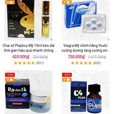
5
5
Chai xịt Playboy Mỹ 10ml kéo dài
Viagra Mỹ chính hãng thuốc
thời gian hiệu quả nhanh chóng
cường dương tăng cường sinh
lực kéo dài
420.000₫
750.000₫
724.000₫
1.071.000₫
(851)
(850)
-34%
-42%
5
5