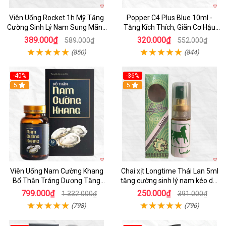
Viên Uống Rocket 1h Mỹ Tăng
Popper C4 Plus Blue 10ml -
Cường Sinh Lý Nam Sung Mãnh
Tăng Kích Thích, Giãn Cơ Hậu
Cương Dương
Môn
389.000₫
320.000₫
589.000₫
552.000₫
(850)
(844)
-40%
-36%
5
5
Viên Uống Nam Cường Khang
Chai xịt Longtime Thái Lan 5ml
Bổ Thận Tráng Dương Tăng
tăng cường sinh lý nam kéo dài
Cường Sinh Lý Nam
quan hệ
799.000₫
250.000₫
1.332.000₫
391.000₫
(798)
(796)