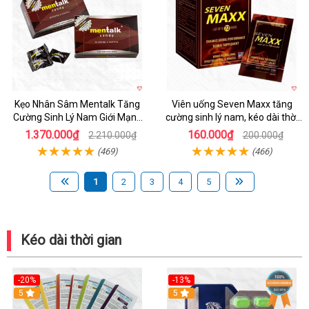
Kẹo Nhân Sâm Mentalk Tăng
Viên uống Seven Maxx tăng
Cường Sinh Lý Nam Giới Mạnh
cường sinh lý nam, kéo dài thời
Mẽ
gian quan hệ
1.370.000₫
160.000₫
2.210.000₫
200.000₫
(469)
(466)
1
2
3
4
5
Kéo dài thời gian
-20%
-13%
5
Hot
5