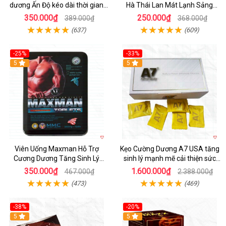
dương Ấn Độ kéo dài thời gian
Hà Thái Lan Mát Lạnh Sảng
quan hệ tăng sinh lý
Khoái
350.000₫
250.000₫
389.000₫
368.000₫
(637)
(609)
-25%
-33%
5
5
Viên Uống Maxman Hỗ Trợ
Kẹo Cường Dương A7 USA tăng
Cương Dương Tăng Sinh Lý
sinh lý mạnh mẽ cải thiện sức
Mạnh Mẽ Hộp 10 Viên
khỏe nam
350.000₫
1.600.000₫
467.000₫
2.388.000₫
(473)
(469)
-38%
-20%
5
5