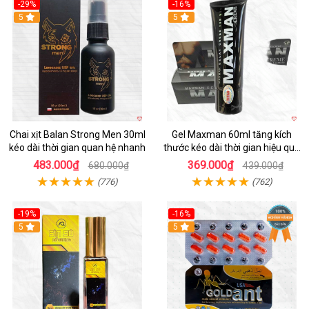
-29%
-16%
5
5
Chai xịt Balan Strong Men 30ml
Gel Maxman 60ml tăng kích
kéo dài thời gian quan hệ nhanh
thước kéo dài thời gian hiệu quả
cho nam
483.000₫
369.000₫
680.000₫
439.000₫
(776)
(762)
-19%
-16%
5
5