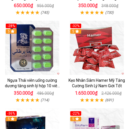
gian
tinh sớm hộp 10 viên
650.000₫
350.000₫
956.000₫
348.000₫
(745)
(730)
-28%
-32%
5
5
Ngựa Thái viên uống cường
Kẹo Nhân Sâm Hamer Mỹ Tăng
dương tăng sinh lý hộp 10 viên
Cường Sinh Lý Nam Giới Tốt
an toàn
350.000₫
1.650.000₫
486.000₫
2.426.000₫
(714)
(691)
-36%
-22%
5
5