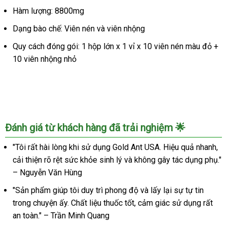
Đen
Hàm lượng: 8800mg
Tây
Tạng
Dạng bào chế: Viên nén và viên nhộng
cường
Quy cách đóng gói: 1 hộp lớn x 1 vỉ x 10 viên nén màu đỏ +
dương
10 viên nhộng nhỏ
an
toàn
kéo
dài
Đánh giá từ khách hàng đã trải nghiệm 🌟
"Tôi rất hài lòng khi sử dụng Gold Ant USA. Hiệu quả nhanh,
cải thiện rõ rệt sức khỏe sinh lý và không gây tác dụng phụ."
– Nguyễn Văn Hùng
"Sản phẩm giúp tôi duy trì phong độ và lấy lại sự tự tin
trong chuyện ấy. Chất liệu thuốc tốt, cảm giác sử dụng rất
an toàn." – Trần Minh Quang