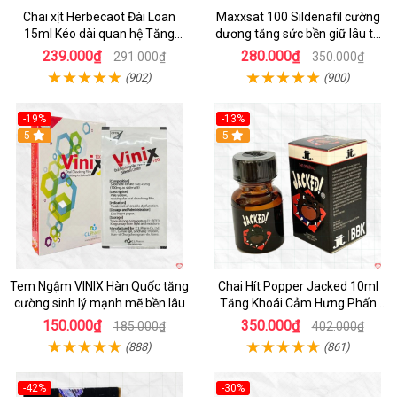
Chai xịt Herbecaot Đài Loan
Maxxsat 100 Sildenafil cường
15ml Kéo dài quan hệ Tăng
dương tăng sức bền giữ lâu tự
hưng phấn nhanh
tin phái mạnh
239.000₫
280.000₫
291.000₫
350.000₫
(902)
(900)
-19%
-13%
5
5
Tem Ngậm VINIX Hàn Quốc tăng
Chai Hít Popper Jacked 10ml
cường sinh lý mạnh mẽ bền lâu
Tăng Khoái Cảm Hưng Phấn
Mạnh
150.000₫
350.000₫
185.000₫
402.000₫
(888)
(861)
-42%
-30%