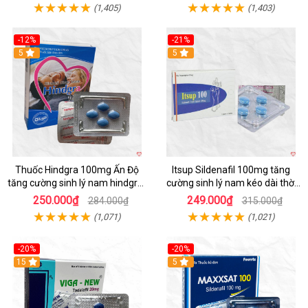
(1,405)
(1,403)
-12%
-21%
5
5
Thuốc Hindgra 100mg Ấn Độ
Itsup Sildenafil 100mg tăng
tăng cường sinh lý nam hindgra-
cường sinh lý nam kéo dài thời
100 chống xts cương dương
gian hiệu quả
250.000₫
249.000₫
284.000₫
315.000₫
(1,071)
(1,021)
-20%
-20%
15
5