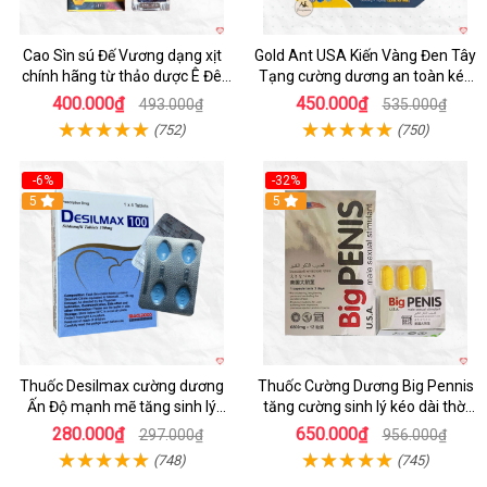
Cao Sìn sú Đế Vương dạng xịt
Gold Ant USA Kiến Vàng Đen Tây
chính hãng từ thảo dược Ê Đê
Tạng cường dương an toàn kéo
Việt Nam
dài
400.000₫
450.000₫
493.000₫
535.000₫
(752)
(750)
-6%
-32%
5
5
Thuốc Desilmax cường dương
Thuốc Cường Dương Big Pennis
Ấn Độ mạnh mẽ tăng sinh lý
tăng cường sinh lý kéo dài thời
nhanh
gian
280.000₫
650.000₫
297.000₫
956.000₫
(748)
(745)