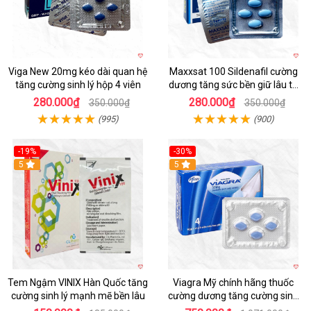
Viga New 20mg kéo dài quan hệ
Maxxsat 100 Sildenafil cường
tăng cường sinh lý hộp 4 viên
dương tăng sức bền giữ lâu tự
tin phái mạnh
280.000₫
280.000₫
350.000₫
350.000₫
(995)
(900)
-19%
-30%
5
5
Tem Ngậm VINIX Hàn Quốc tăng
Viagra Mỹ chính hãng thuốc
cường sinh lý mạnh mẽ bền lâu
cường dương tăng cường sinh
lực kéo dài