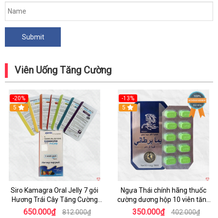
Viên Uống Tăng Cường
-20%
-13%
5
Hot
5
Siro Kamagra Oral Jelly 7 gói
Ngựa Thái chính hãng thuốc
Hương Trái Cây Tăng Cường
cường dương hộp 10 viên tăng
Sinh Lý Nam
sinh lực
650.000₫
350.000₫
812.000₫
402.000₫