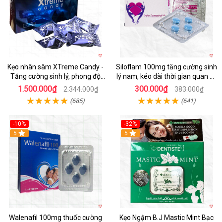
Kẹo nhân sâm XTreme Candy -
Siloflam 100mg tăng cường sinh
Tăng cường sinh lý, phong độ
lý nam, kéo dài thời gian quan hệ
đỉnh
hiệu quả
1.500.000₫
300.000₫
2.344.000₫
383.000₫
(685)
(641)
-10%
-32%
5
5
Walenafil 100mg thuốc cường
Kẹo Ngậm B.J Mastic Mint Bạc