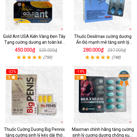
Gold Ant USA Kiến Vàng Đen Tây
Thuốc Desilmax cường dương
Tạng cường dương an toàn kéo
Ấn Độ mạnh mẽ tăng sinh lý
dài
nhanh
450.000₫
280.000₫
535.000₫
297.000₫
(750)
(748)
-32%
-14%
5
Hot
5
Thuốc Cường Dương Big Pennis
Maxman chính hãng tăng cường
tăng cường sinh lý kéo dài thời
sinh lý cương dương chống xuất