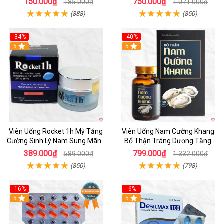
150.000₫
750.000₫
185.000₫
1.071.000₫
(888)
(850)
-34%
-40%
5
5
Viên Uống Rocket 1h Mỹ Tăng
Viên Uống Nam Cường Khang
Cường Sinh Lý Nam Sung Mãnh
Bổ Thận Tráng Dương Tăng
Cương Dương
Cường Sinh Lý Nam
389.000₫
799.000₫
589.000₫
1.332.000₫
(850)
(798)
-16%
-6%
5
5