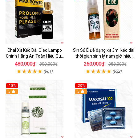
Chai Xịt Kéo Dài Oleo Lampo
Sìn Sú Ê Đê dạng xịt 3ml kéo dài
Chính Hãng An Toàn Hiệu Quả
thời gian sinh lý nam giới hiệu
Nam Giới
quả
480.000₫
260.000₫
800.000₫
388.000₫
(961)
(932)
-18%
-20%
5
5