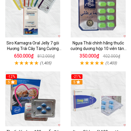
Siro Kamagra Oral Jelly 7 gói
Ngựa Thái chính hãng thuốc
Hương Trái Cây Tăng Cường
cường dương hộp 10 viên tăng
Sinh Lý Nam
sinh lực
650.000₫
350.000₫
812.000₫
402.000₫
(1,405)
(1,403)
-12%
-21%
5
5