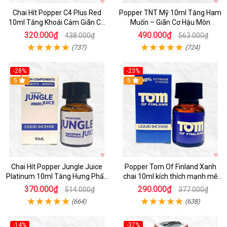
Chai Hít Popper C4 Plus Red
Popper TNT Mỹ 10ml Tăng Ham
10ml Tăng Khoái Cảm Giãn Cơ
Muốn – Giãn Cơ Hậu Môn
An Toàn
320.000₫
490.000₫
438.000₫
563.000₫
(737)
(724)
-28%
-23%
5
5
Chai Hít Popper Jungle Juice
Popper Tom Of Finland Xanh
Platinum 10ml Tăng Hưng Phấn
chai 10ml kích thích mạnh mẽ
Quan Hệ
quan hệ
370.000₫
290.000₫
514.000₫
377.000₫
(664)
(638)
-14%
-37%