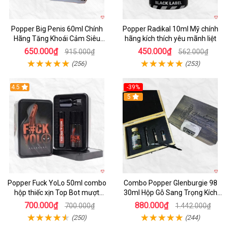
Popper Big Penis 60ml Chính
Popper Radikal 10ml Mỹ chính
Hãng Tăng Khoái Cảm Siêu
hãng kích thích yêu mãnh liệt
Mạnh Cho Top Bot
650.000₫
450.000₫
915.000₫
562.000₫
(256)
(253)
4.5
-39%
5
Popper Fuck YoLo 50ml combo
Combo Popper Glenburgie 98
hộp thiếc xịn Top Bot mượt
30ml Hộp Gỗ Sang Trọng Kích
nhanh
Thích Mạnh
700.000₫
880.000₫
700.000₫
1.442.000₫
(250)
(244)