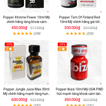
Popper Xtreme Power 10ml Mỹ
Popper Tom Of Finland Red
chính hãng tăng khoái cảm
10ml Mỹ chính hãng giá tốt
mạnh mẽ
hương dễ chịu
450.000₫
300.000₫
517.000₫
344.000₫
(238)
(233)
-35%
-20%
5
5
Popper Jungle Juice Max 30ml
Popper Ibiza 10ml Mỹ USA PWD
Mỹ chính hãng mạnh tăng hưng
hút mạnh tăng khoái cảm tăng
phấn nhanh
hưng phấn nhanh
600.000₫
450.000₫
923.000₫
562.000₫
(232)
(231)