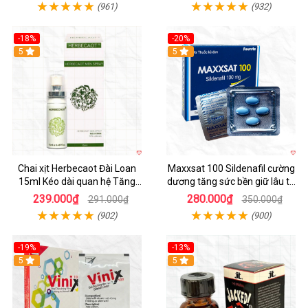
(961)
(932)
-18%
-20%
5
5
Chai xịt Herbecaot Đài Loan
Maxxsat 100 Sildenafil cường
15ml Kéo dài quan hệ Tăng
dương tăng sức bền giữ lâu tự
hưng phấn nhanh
tin phái mạnh
239.000₫
280.000₫
291.000₫
350.000₫
(902)
(900)
-19%
-13%
5
5