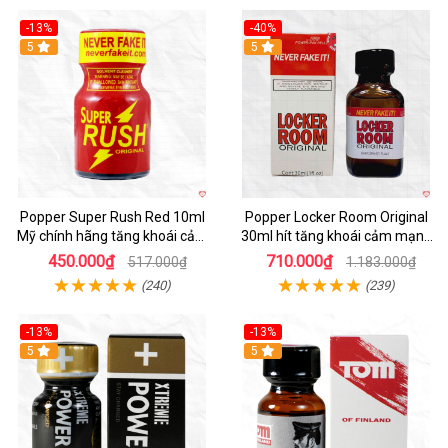
-13%
-40%
Hot
5
5
Popper Super Rush Red 10ml
Popper Locker Room Original
Mỹ chính hãng tăng khoái cảm
30ml hít tăng khoái cảm mạnh
nhanh
mẽ chính hãng
450.000₫
710.000₫
517.000₫
1.183.000₫
(240)
(239)
-13%
-13%
Hot
5
5