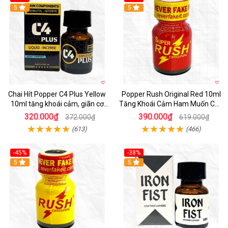
5
5
Chai Hít Popper C4 Plus Yellow
Popper Rush Original Red 10ml
10ml tăng khoái cảm, giãn cơ
Tăng Khoái Cảm Ham Muốn Cực
nhanh, nhập Mỹ
Mạnh
320.000₫
390.000₫
372.000₫
619.000₫
(613)
(466)
-45%
-38%
5
5