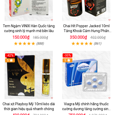
Tem Ngậm VINIX Hàn Quốc tăng
Chai Hít Popper Jacked 10ml
cường sinh lý mạnh mẽ bền lâu
Tăng Khoái Cảm Hưng Phấn
Mạnh
150.000₫
350.000₫
185.000₫
402.000₫
(888)
(861)
-42%
-30%
5
5
Chai xịt Playboy Mỹ 10ml kéo dài
Viagra Mỹ chính hãng thuốc
thời gian hiệu quả nhanh chóng
cường dương tăng cường sinh
lực kéo dài