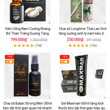
Viên Uống Nam Cường Khang
Chai xịt Longtime Thái Lan 5ml
Bổ Thận Tráng Dương Tăng
tăng cường sinh lý nam kéo dài
Cường Sinh Lý Nam
quan hệ
799.000₫
250.000₫
1.332.000₫
391.000₫
(798)
(796)
-29%
-16%
5
5
Chai xịt Balan Strong Men 30ml
Gel Maxman 60ml tăng kích
kéo dài thời gian quan hệ nhanh
thước kéo dài thời gian hiệu quả