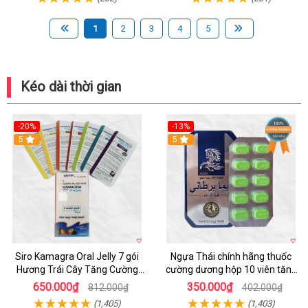
1
2
3
4
5
Kéo dài thời gian
-20%
-13%
5
Hot
5
Siro Kamagra Oral Jelly 7 gói
Ngựa Thái chính hãng thuốc
Hương Trái Cây Tăng Cường
cường dương hộp 10 viên tăng
Sinh Lý Nam
sinh lực
650.000₫
350.000₫
812.000₫
402.000₫
(1,405)
(1,403)