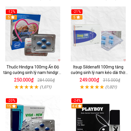
-12%
-21%
5
5
Thuốc Hindgra 100mg Ấn Độ
Itsup Sildenafil 100mg tăng
tăng cường sinh lý nam hindgra-
cường sinh lý nam kéo dài thời
100 chống xts cương dương
gian hiệu quả
250.000₫
249.000₫
284.000₫
315.000₫
(1,071)
(1,021)
-20%
-24%
15
Hot
4.4