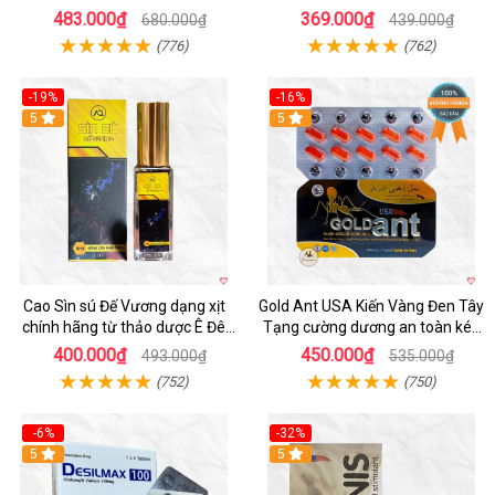
cho nam
483.000₫
369.000₫
680.000₫
439.000₫
(776)
(762)
-19%
-16%
5
5
Cao Sìn sú Đế Vương dạng xịt
Gold Ant USA Kiến Vàng Đen Tây
chính hãng từ thảo dược Ê Đê
Tạng cường dương an toàn kéo
Việt Nam
dài
400.000₫
450.000₫
493.000₫
535.000₫
(752)
(750)
-6%
-32%
5
5