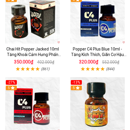
Chai Hít Popper Jacked 10ml
Popper C4 Plus Blue 10ml -
Tăng Khoái Cảm Hưng Phấn
Tăng Kích Thích, Giãn Cơ Hậu
Mạnh
Môn
350.000₫
320.000₫
402.000₫
552.000₫
(861)
(844)
-27%
-13%
5
5