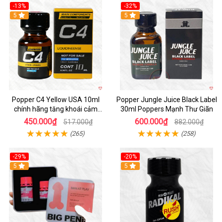
-13%
-32%
Hot
5
5
Popper C4 Yellow USA 10ml
Popper Jungle Juice Black Label
chính hãng tăng khoái cảm
30ml Poppers Mạnh Thư Giãn
mạnh mẽ
450.000₫
600.000₫
517.000₫
882.000₫
(265)
(258)
-29%
-20%
5
5