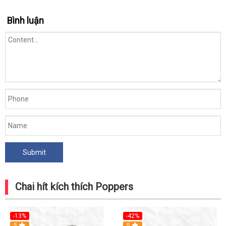
Bình luận
Chai hít kích thích Poppers
-13%
-42%
5
5