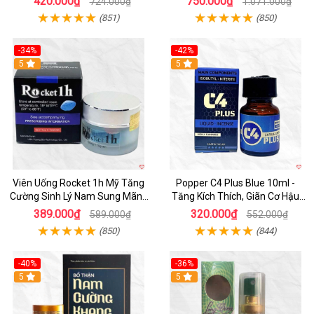
420.000₫
750.000₫
724.000₫
1.071.000₫
(851)
(850)
-34%
-42%
5
5
Viên Uống Rocket 1h Mỹ Tăng
Popper C4 Plus Blue 10ml -
Cường Sinh Lý Nam Sung Mãnh
Tăng Kích Thích, Giãn Cơ Hậu
Cương Dương
Môn
389.000₫
320.000₫
589.000₫
552.000₫
(850)
(844)
-40%
-36%
5
5