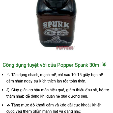
Popper
Công dụng tuyệt vời của Popper Spunk 30ml 🌟
Spunk
30ml
👃 Tác dụng nhanh, mạnh mẽ, chỉ sau 10-15 giây bạn sẽ
USA
cảm nhận ngay sự kích thích lan tỏa toàn thân.
chính
hãng
💪 Giúp giãn cơ hậu môn hiệu quả, giảm thiểu đau rát, hỗ trợ
tăng
thâm nhập dễ dàng khi quan hệ qua đường sau.
khoái
🔥 Tăng mức độ khoái cảm và kéo dài cực khoái, khiến
cảm
cuộc yêu thêm phần mãnh liệt và đáng nhớ.
nhanh