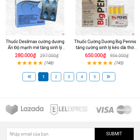
Thuốc Desilmax cường dương
Thuốc Cường Dương Big Pennis
Ấn Độ mạnh mẽ tăng sinh lý
tăng cường sinh lý kéo dài thời
nhanh
gian
280.000₫
650.000₫
297.000₫
956.000₫
(748)
(745)
1
2
3
4
5
SUBMIT