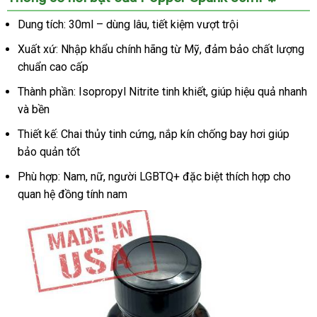
Spunk
30ml
Dung tích: 30ml – dùng lâu, tiết kiệm vượt trội
USA
Xuất xứ: Nhập khẩu chính hãng từ Mỹ, đảm bảo chất lượng
chính
hãng
chuẩn cao cấp
tăng
Thành phần: Isopropyl Nitrite tinh khiết, giúp hiệu quả nhanh
khoái
và bền
cảm
nhanh
Thiết kế: Chai thủy tinh cứng, nắp kín chống bay hơi giúp
chóng
bảo quản tốt
Phù hợp: Nam, nữ, người LGBTQ+ đặc biệt thích hợp cho
quan hệ đồng tính nam