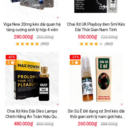
Viga New 20mg kéo dài quan hệ
Chai Xịt UK Playboy Đen 5ml Kéo
tăng cường sinh lý hộp 4 viên
Dài Thời Gian Nam Tính
280.000₫
550.000₫
350.000₫
723.000₫
(995)
(965)
-40%
-33%
5
5
Chai Xịt Kéo Dài Oleo Lampo
Sìn Sú Ê Đê dạng xịt 3ml kéo dài
Chính Hãng An Toàn Hiệu Quả
thời gian sinh lý nam giới hiệu
Nam Giới
quả
480.000₫
260.000₫
800.000₫
388.000₫