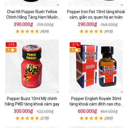
Chai Hít Popper Rush Yellow
Popper Iron Fist 10ml tăng khoái
Chính Hãng Tăng Ham Muốn
cảm, giãn cơ, quan hệ an toàn
10ml
390.000₫
290.000₫
709.000₫
468.000₫
(424)
(418)
-29%
-31%
5
5
Popper Buzz 10ml Mỹ chính
Popper English Royale 30ml
hãng PWD tăng khoái cảm gay
tăng khoái cảm đỉnh cao chọn
mua ngay
300.000₫
600.000₫
422.000₫
869.000₫
(278)
(265)