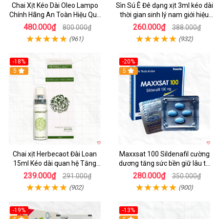
Chai Xịt Kéo Dài Oleo Lampo
Sìn Sú Ê Đê dạng xịt 3ml kéo dài
Chính Hãng An Toàn Hiệu Quả
thời gian sinh lý nam giới hiệu
Nam Giới
quả
480.000₫
260.000₫
800.000₫
388.000₫
(961)
(932)
-18%
-20%
5
5
Chai xịt Herbecaot Đài Loan
Maxxsat 100 Sildenafil cường
15ml Kéo dài quan hệ Tăng
dương tăng sức bền giữ lâu tự
hưng phấn nhanh
tin phái mạnh
239.000₫
280.000₫
291.000₫
350.000₫
(902)
(900)
-19%
-13%