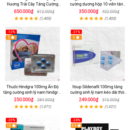
Hương Trái Cây Tăng Cường
cường dương hộp 10 viên tăng
Sinh Lý Nam
sinh lực
650.000₫
350.000₫
812.000₫
402.000₫
(1,405)
(1,403)
-12%
-21%
5
5
Thuốc Hindgra 100mg Ấn Độ
Itsup Sildenafil 100mg tăng
tăng cường sinh lý nam hindgra-
cường sinh lý nam kéo dài thời
100 chống xts cương dương
gian hiệu quả
250.000₫
249.000₫
284.000₫
315.000₫
(1,071)
(1,021)
-20%
-24%
15
Hot
4.4