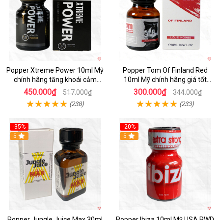
Popper Xtreme Power 10ml Mỹ
Popper Tom Of Finland Red
chính hãng tăng khoái cảm
10ml Mỹ chính hãng giá tốt
mạnh mẽ
hương dễ chịu
450.000₫
300.000₫
517.000₫
344.000₫
(238)
(233)
-35%
-20%
5
5
Popper Jungle Juice Max 30ml
Popper Ibiza 10ml Mỹ USA PWD