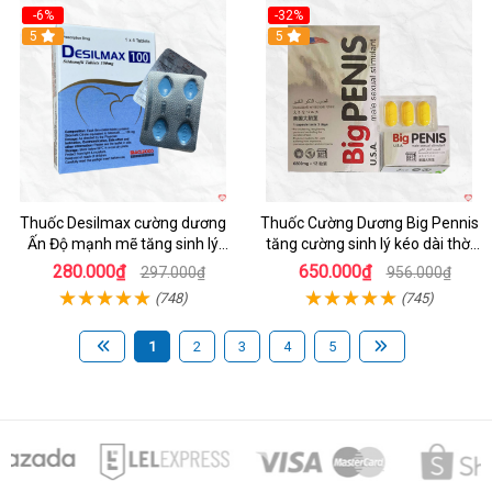
-6%
-32%
5
5
Thuốc Desilmax cường dương
Thuốc Cường Dương Big Pennis
Ấn Độ mạnh mẽ tăng sinh lý
tăng cường sinh lý kéo dài thời
nhanh
gian
280.000₫
650.000₫
297.000₫
956.000₫
(748)
(745)
1
2
3
4
5