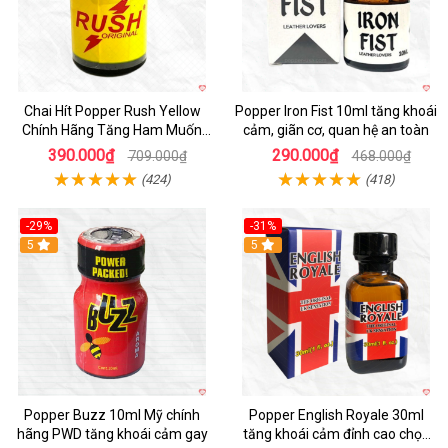
Chai Hít Popper Rush Yellow
Popper Iron Fist 10ml tăng khoái
Chính Hãng Tăng Ham Muốn
cảm, giãn cơ, quan hệ an toàn
10ml
390.000₫
290.000₫
709.000₫
468.000₫
(424)
(418)
-29%
-31%
5
5
Popper Buzz 10ml Mỹ chính
Popper English Royale 30ml
hãng PWD tăng khoái cảm gay
tăng khoái cảm đỉnh cao chọn