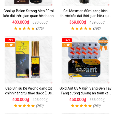
Chai xịt Balan Strong Men 30ml
Gel Maxman 60ml tăng kích
kéo dài thời gian quan hệ nhanh
thước kéo dài thời gian hiệu quả
cho nam
483.000₫
369.000₫
680.000₫
439.000₫
(776)
(762)
-19%
-16%
5
5
Cao Sìn sú Đế Vương dạng xịt
Gold Ant USA Kiến Vàng Đen Tây
chính hãng từ thảo dược Ê Đê
Tạng cường dương an toàn kéo
Việt Nam
dài
400.000₫
450.000₫
493.000₫
535.000₫
(752)
(750)