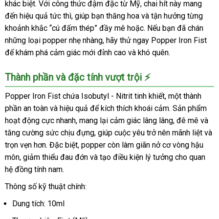
khác biệt. Với công thức đậm đặc từ Mỹ, chai hít này mang
đến hiệu quả tức thì, giúp bạn thăng hoa và tận hưởng từng
khoảnh khắc “cú đấm thép” đầy mê hoặc. Nếu bạn đã chán
những loại popper nhẹ nhàng, hãy thử ngay Popper Iron Fist
để khám phá cảm giác mới đỉnh cao và khó quên.
Thành phần và đặc tính vượt trội ⚡
Popper Iron Fist chứa Isobutyl - Nitrit tinh khiết, một thành
phần an toàn và hiệu quả để kích thích khoái cảm. Sản phẩm
hoạt động cực nhanh, mang lại cảm giác lâng lâng, đê mê và
tăng cường sức chịu đựng, giúp cuộc yêu trở nên mãnh liệt và
trọn vẹn hơn. Đặc biệt, popper còn làm giãn nở cơ vòng hậu
môn, giảm thiểu đau đớn và tạo điều kiện lý tưởng cho quan
hệ đồng tính nam.
Thông số kỹ thuật chính:
Dung tích: 10ml