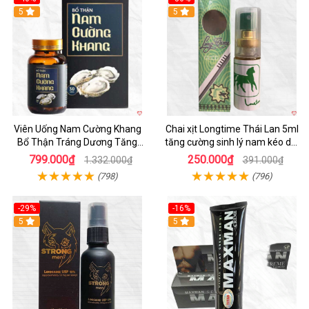
5
5
Viên Uống Nam Cường Khang
Chai xịt Longtime Thái Lan 5ml
Bổ Thận Tráng Dương Tăng
tăng cường sinh lý nam kéo dài
Cường Sinh Lý Nam
quan hệ
799.000₫
250.000₫
1.332.000₫
391.000₫
(798)
(796)
-29%
-16%
5
5