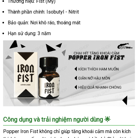
Thương hiệu: Fist (Mỹ)
Thành phần chính: Isobutyl - Nitrit
Bảo quản: Nơi khô ráo, thoáng mát
Hạn sử dụng: 3 năm
Popper
Công dụng và trải nghiệm người dùng 🌟
Iron
Fist
Popper Iron Fist không chỉ giúp tăng khoái cảm mà còn kích
10ml