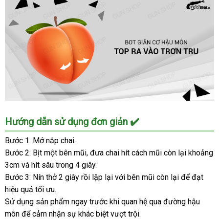
Mỹ
USA
chính
hãng
kích
thích
cực
mạnh
Popper
Hướng dẫn sử dụng đơn giản ✔️
Iron
Fist
Bước 1: Mở nắp chai.
10ml
Bước 2: Bịt một bên mũi, đưa chai hít cách mũi còn lại khoảng
Mỹ
3cm và hít sâu trong 4 giây.
USA
Bước 3: Nín thở 2 giây rồi lặp lại với bên mũi còn lại để đạt
chính
hiệu quả tối ưu.
hãng
Sử dụng sản phẩm ngay trước khi quan hệ qua đường hậu
kích
thích
môn để cảm nhận sự khác biệt vượt trội.