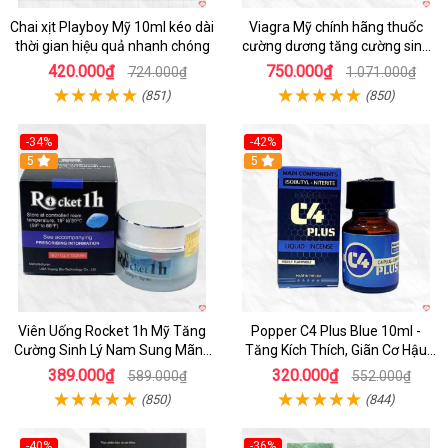
Chai xịt Playboy Mỹ 10ml kéo dài
Viagra Mỹ chính hãng thuốc
thời gian hiệu quả nhanh chóng
cường dương tăng cường sinh
lực kéo dài
420.000₫
750.000₫
724.000₫
1.071.000₫
(851)
(850)
-34%
-42%
5
5
Viên Uống Rocket 1h Mỹ Tăng
Popper C4 Plus Blue 10ml -
Cường Sinh Lý Nam Sung Mãnh
Tăng Kích Thích, Giãn Cơ Hậu
Cương Dương
Môn
389.000₫
320.000₫
589.000₫
552.000₫
(850)
(844)
-40%
-36%