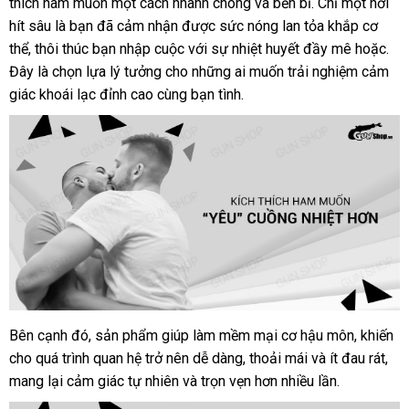
thích ham muốn một cách nhanh chóng và bền bỉ. Chỉ một hơi
Mỹ
hít sâu là bạn đã cảm nhận được sức nóng lan tỏa khắp cơ
USA
thể, thôi thúc bạn nhập cuộc với sự nhiệt huyết đầy mê hoặc.
chính
Đây là chọn lựa lý tưởng cho những ai muốn trải nghiệm cảm
hãng
giác khoái lạc đỉnh cao cùng bạn tình.
kích
thích
cực
mạnh
Bên cạnh đó, sản phẩm giúp làm mềm mại cơ hậu môn, khiến
Popper
cho quá trình quan hệ trở nên dễ dàng, thoải mái và ít đau rát,
Iron
Fist
mang lại cảm giác tự nhiên và trọn vẹn hơn nhiều lần.
10ml