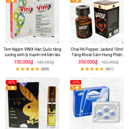
5
5
Tem Ngậm VINIX Hàn Quốc tăng
Chai Hít Popper Jacked 10ml
cường sinh lý mạnh mẽ bền lâu
Tăng Khoái Cảm Hưng Phấn
Mạnh
150.000₫
350.000₫
185.000₫
402.000₫
(888)
(861)
-42%
-30%
5
5