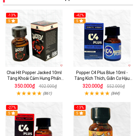
-13%
-42%
5
5
Chai Hít Popper Jacked 10ml
Popper C4 Plus Blue 10ml -
Tăng Khoái Cảm Hưng Phấn
Tăng Kích Thích, Giãn Cơ Hậu
Mạnh
Môn
350.000₫
320.000₫
402.000₫
552.000₫
(861)
(844)
-27%
-13%
5
5