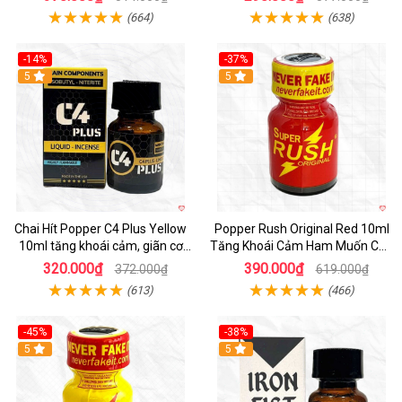
(664)
(638)
-14%
-37%
5
5
Chai Hít Popper C4 Plus Yellow
Popper Rush Original Red 10ml
10ml tăng khoái cảm, giãn cơ
Tăng Khoái Cảm Ham Muốn Cực
nhanh, nhập Mỹ
Mạnh
320.000₫
390.000₫
372.000₫
619.000₫
(613)
(466)
-45%
-38%
5
5