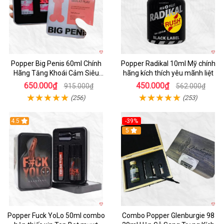
Popper Big Penis 60ml Chính
Popper Radikal 10ml Mỹ chính
Hãng Tăng Khoái Cảm Siêu
hãng kích thích yêu mãnh liệt
Mạnh Cho Top Bot
650.000₫
450.000₫
915.000₫
562.000₫
(256)
(253)
4.5
-39%
5
Popper Fuck YoLo 50ml combo
Combo Popper Glenburgie 98