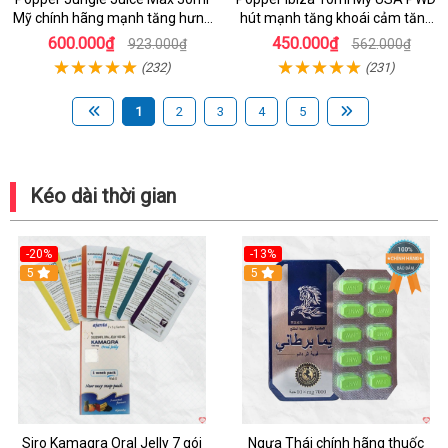
Mỹ chính hãng mạnh tăng hưng
hút mạnh tăng khoái cảm tăng
phấn nhanh
hưng phấn nhanh
600.000₫
450.000₫
923.000₫
562.000₫
(232)
(231)
1
2
3
4
5
Kéo dài thời gian
-20%
-13%
5
Hot
5
Siro Kamagra Oral Jelly 7 gói
Ngựa Thái chính hãng thuốc