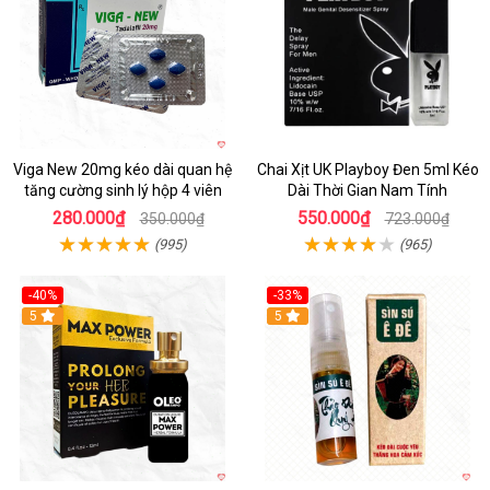
Viga New 20mg kéo dài quan hệ
Chai Xịt UK Playboy Đen 5ml Kéo
tăng cường sinh lý hộp 4 viên
Dài Thời Gian Nam Tính
280.000₫
550.000₫
350.000₫
723.000₫
(995)
(965)
-40%
-33%
5
5