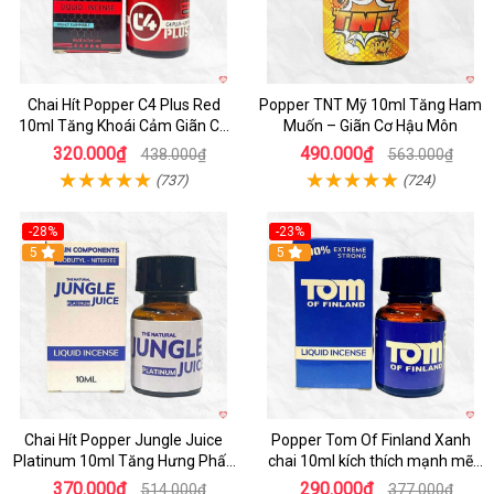
Chai Hít Popper C4 Plus Red
Popper TNT Mỹ 10ml Tăng Ham
10ml Tăng Khoái Cảm Giãn Cơ
Muốn – Giãn Cơ Hậu Môn
An Toàn
320.000₫
490.000₫
438.000₫
563.000₫
(737)
(724)
-28%
-23%
5
5
Chai Hít Popper Jungle Juice
Popper Tom Of Finland Xanh
Platinum 10ml Tăng Hưng Phấn
chai 10ml kích thích mạnh mẽ
Quan Hệ
quan hệ
370.000₫
290.000₫
514.000₫
377.000₫