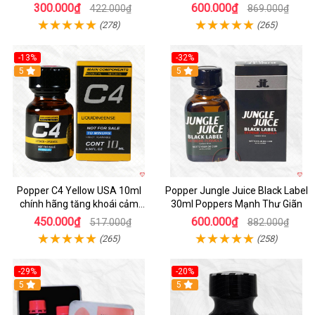
mua ngay
300.000₫
600.000₫
422.000₫
869.000₫
(278)
(265)
-13%
-32%
Hot
5
5
Popper C4 Yellow USA 10ml
Popper Jungle Juice Black Label
chính hãng tăng khoái cảm
30ml Poppers Mạnh Thư Giãn
mạnh mẽ
450.000₫
600.000₫
517.000₫
882.000₫
(265)
(258)
-29%
-20%
5
5