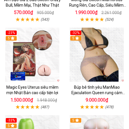
Bull, Mềm Mại, Thật Như Thật
Rung Rên, Cao Cấp, Siêu Mềm,
Hót
570.000₫
1.990.000₫
905.000₫
2.261.000₫
(543)
(524)
-23%
-32%
Hot
5
5
Magic Eyes Uterus siêu mềm
Búp bê tình yêu ManMiao
mịn Nhật Bản cao cấp tiện lợi
Ejaculation Queen rung cảm
biến sưởi ấm phun nước thông
1.500.000₫
9.000.000₫
1.948.000₫
minh
(487)
(478)
-33%
5
Hot
5