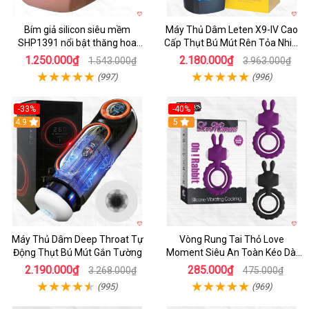
Bím giả silicon siêu mềm
Máy Thủ Dâm Leten X9-IV Cao
SHP1391 nổi bật thăng hoa
Cấp Thụt Bú Mút Rên Tỏa Nhiệt
hoàn hảo
Sạc Pin
1.250.000₫
2.180.000₫
1.543.000₫
3.963.000₫
(997)
(996)
-33%
-40%
Hot
4.9
5
Máy Thủ Dâm Deep Throat Tự
Vòng Rung Tai Thỏ Love
Động Thụt Bú Mút Gắn Tường
Moment Siêu An Toàn Kéo Dài
Thời Gian
2.190.000₫
285.000₫
3.268.000₫
475.000₫
(995)
(969)