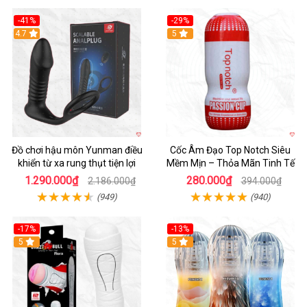
-41%
-29%
Hot
4.7
5
Đồ chơi hậu môn Yunman điều
Cốc Âm Đạo Top Notch Siêu
khiển từ xa rung thụt tiện lợi
Mềm Mịn – Thỏa Mãn Tinh Tế
1.290.000₫
280.000₫
2.186.000₫
394.000₫
(949)
(940)
-17%
-13%
5
Hot
5