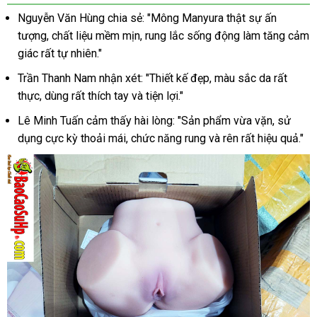
nguyên
Nguyễn Văn Hùng chia sẻ: "Mông Manyura thật sự ấn
khối
tượng, chất liệu mềm mịn, rung lắc sống động làm tăng cảm
Manyura
giác rất tự nhiên."
New
rung
Trần Thanh Nam nhận xét: "Thiết kế đẹp, màu sắc da rất
lắc
thực, dùng rất thích tay và tiện lợi."
độc
Lê Minh Tuấn cảm thấy hài lòng: "Sản phẩm vừa vặn, sử
đáo
kích
dụng cực kỳ thoải mái, chức năng rung và rên rất hiệu quả."
thích