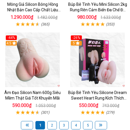
Mông Giả Silicon Bông Hồng
Búp Bê Tình Yêu Mini Silicon 2kg
Nhật Bản Cao Cấp Chất Liệu
Rung Rên Cảm Biến Đa Chế Độ
Mềm Mại
Sành Điệu
1.290.000₫
980.000₫
1.482.000₫
1.633.000₫
(365)
(353)
-44%
-26%
4.5
Hot
5
Âm Đạo Silicon Nam 600g Siêu
Búp Bê Tình Yêu Silicone Dream
Mềm Thật Giá Tốt Khuyến Mãi
Sweet Heart Rung Kích Thích
Mua
590.000₫
550.000₫
1.053.000₫
743.000₫
(301)
(279)
1
2
3
4
5