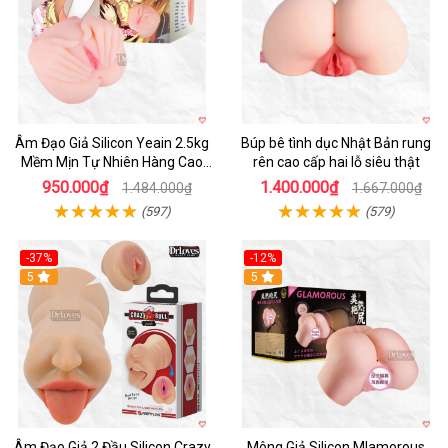
Âm Đạo Giả Silicon Yeain 2.5kg
Búp bê tình dục Nhật Bản rung
Mềm Mịn Tự Nhiên Hàng Cao
rên cao cấp hai lỗ siêu thật
Cấp
950.000₫
1.400.000₫
1.484.000₫
1.667.000₫
(597)
(579)
-37%
-12%
Hot
5
Hot
5
Âm Đạo Giả 2 Đầu Silicon Crazy
Mông Giả Silicon Mlamorous