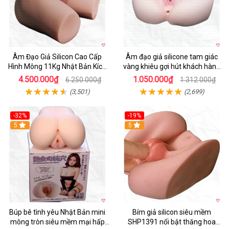
Âm Đạo Giả Silicon Cao Cấp
Âm đạo giả silicone tam giác
Hình Mông 11Kg Nhật Bản Kích
vàng khiêu gợi hút khách hàng
Thước Như Thật
nam
4.500.000₫
1.050.000₫
6.250.000₫
1.312.000₫
(3,501)
(2,699)
-32%
-19%
Hot
5
Hot
5
Búp bê tình yêu Nhật Bản mini
Bím giả silicon siêu mềm
mông tròn siêu mềm mại hấp
SHP1391 nổi bật thăng hoa