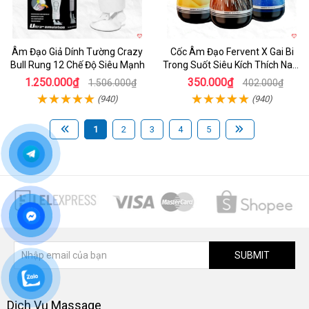
Âm Đạo Giả Dính Tường Crazy
Cốc Âm Đạo Fervent X Gai Bi
Bull Rung 12 Chế Độ Siêu Mạnh
Trong Suốt Siêu Kích Thích Nam
Giới
1.250.000₫
350.000₫
1.506.000₫
402.000₫
(940)
(940)
1
2
3
4
5
SUBMIT
Dịch Vụ Massage