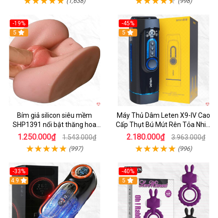
(1,638)
(998)
-19%
-45%
Hot
5
Hot
5
Bím giả silicon siêu mềm
Máy Thủ Dâm Leten X9-IV Cao
SHP1391 nổi bật thăng hoa
Cấp Thụt Bú Mút Rên Tỏa Nhiệt
hoàn hảo
Sạc Pin
1.250.000₫
2.180.000₫
1.543.000₫
3.963.000₫
(997)
(996)
-33%
-40%
Hot
4.9
5