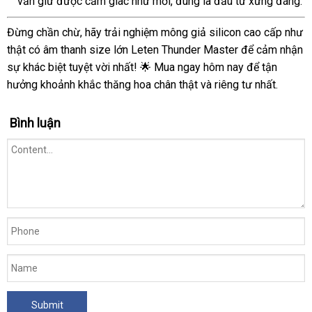
vẫn giữ được cảm giác như mới, đúng là đầu tư xứng đáng."
âm
thanh
Đừng chần chừ, hãy trải nghiệm mông giả silicon cao cấp như
thật có âm thanh size lớn Leten Thunder Master để cảm nhận
sự khác biệt tuyệt vời nhất! 🌟 Mua ngay hôm nay để tận
hưởng khoảnh khắc thăng hoa chân thật và riêng tư nhất.
Bình luận