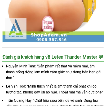
Mông
Đánh giá khách hàng về Leten Thunder Master 💬
giả
Leten
Nguyễn Minh Tâm: "Sản phẩm rất thật và mềm mại, âm
Thunder
Master
thanh sống động làm mình cảm giác như đang bên bạn gái
silicon
thật."
cao
Lê Văn Hòa: "Mình thích nhất là âm thanh chỉ phát khi có
cấp
tương tác, không gây ồn ào nữa. Thoải mái mà vẫn cực phê."
như
thật
Trần Quang Huy: "Chất liệu siêu bền, dễ vệ sinh. Dùng lâu
kèm