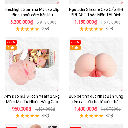
Fleshlight Stamina Mỹ cao cấp
Ngực Giả Silicone Cao Cấp BIG
tăng khoái cảm bền lâu
BREAST Thỏa Mãn Tột Đỉnh
3.200.000₫
1.150.000₫
5.818.000₫
1.575.000₫
(732)
(619)
-36%
-16%
Hot
5
Hot
5
Âm Đạo Giả Silicon Yeain 2.5kg
Búp bê tình dục Nhật Bản rung
Mềm Mịn Tự Nhiên Hàng Cao
rên cao cấp hai lỗ siêu thật
Cấp
950.000₫
1.400.000₫
1.484.000₫
1.667.000₫
(597)
(579)