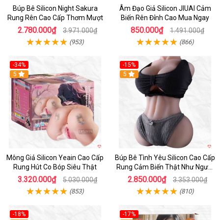
Búp Bê Silicon Night Sakura
Âm Đạo Giả Silicon JIUAI Cảm
Rung Rên Cao Cấp Thơm Mượt
Biến Rên Đỉnh Cao Mua Ngay
2.780.000₫
850.000₫
3.971.000₫
1.491.000₫
(953)
(866)
-34%
-15%
Hot
5
5
Mông Giả Silicon Yeain Cao Cấp
Búp Bê Tình Yêu Silicon Cao Cấp
Rung Hút Co Bóp Siêu Thật
Rung Cảm Biến Thật Như Người
Mua
3.320.000₫
2.850.000₫
5.030.000₫
3.353.000₫
(853)
(810)
-18%
-17%