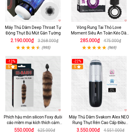
Máy Thủ Dâm Deep Throat Tự
Vòng Rung Tai Thỏ Love
Động Thụt Bú Mút Gắn Tường
Moment Siêu An Toàn Kéo Dài
Thời Gian
2.190.000₫
285.000₫
3.268.000₫
475.000₫
(995)
(969)
-12%
-22%
Hot
5
5
Phích hậu môn silicon Foxy đuôi
Máy Thủ Dâm Svakom Alex NEO
cáo mềm mại kích thích cảm
Rung Thụt Rên Cao Cấp Điều
giác mới
Khiển App
550.000₫
3.550.000₫
625.000₫
4.551.000₫