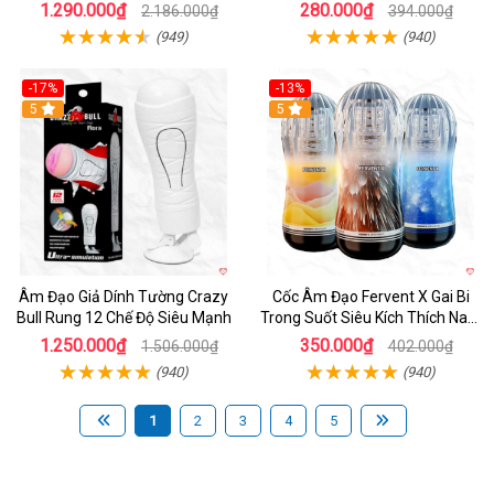
1.290.000₫
280.000₫
2.186.000₫
394.000₫
(949)
(940)
-17%
-13%
5
Hot
5
Âm Đạo Giả Dính Tường Crazy
Cốc Âm Đạo Fervent X Gai Bi
Bull Rung 12 Chế Độ Siêu Mạnh
Trong Suốt Siêu Kích Thích Nam
Giới
1.250.000₫
350.000₫
1.506.000₫
402.000₫
(940)
(940)
1
2
3
4
5