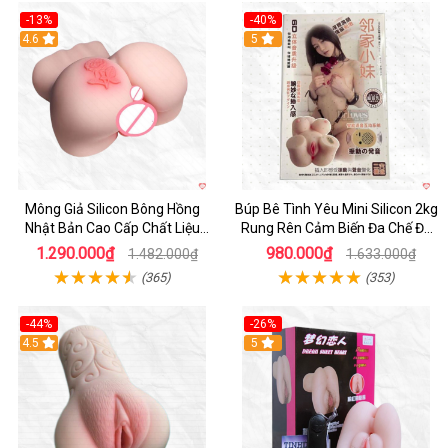
-13%
-40%
4.6
5
Mông Giả Silicon Bông Hồng
Búp Bê Tình Yêu Mini Silicon 2kg
Nhật Bản Cao Cấp Chất Liệu
Rung Rên Cảm Biến Đa Chế Độ
Mềm Mại
Sành Điệu
1.290.000₫
980.000₫
1.482.000₫
1.633.000₫
(365)
(353)
-44%
-26%
4.5
Hot
5