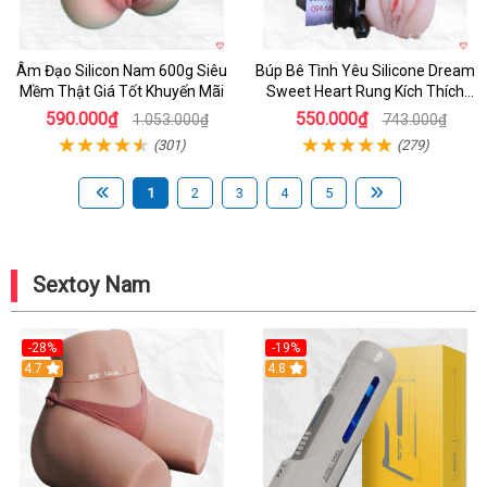
Âm Đạo Silicon Nam 600g Siêu
Búp Bê Tình Yêu Silicone Dream
Mềm Thật Giá Tốt Khuyến Mãi
Sweet Heart Rung Kích Thích
Mua
590.000₫
550.000₫
1.053.000₫
743.000₫
(301)
(279)
1
2
3
4
5
Sextoy Nam
-28%
-19%
4.7
Hot
4.8