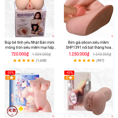
Búp bê tình yêu Nhật Bản mini
Bím giả silicon siêu mềm
mông tròn siêu mềm mại hấp
SHP1391 nổi bật thăng hoa
dẫn
hoàn hảo
720.000₫
1.250.000₫
1.059.000₫
1.543.000₫
(1,638)
(997)
-30%
-43%
Hot
5
5