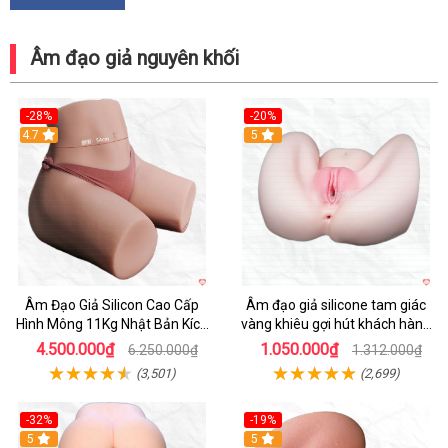
Âm đạo giả nguyên khối
-28%
-20%
4.7
Hot
5
Âm Đạo Giả Silicon Cao Cấp
Âm đạo giả silicone tam giác
Hình Mông 11Kg Nhật Bản Kích
vàng khiêu gợi hút khách hàng
Thước Như Thật
nam
4.500.000₫
1.050.000₫
6.250.000₫
1.312.000₫
(3,501)
(2,699)
-32%
-19%
Hot
5
Hot
5