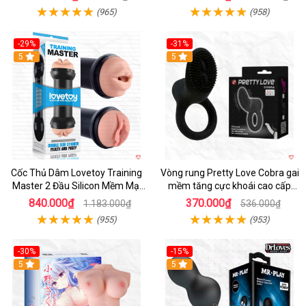
(965)
(958)
-29%
-31%
Hot
5
5
Cốc Thủ Dâm Lovetoy Training
Vòng rung Pretty Love Cobra gai
Master 2 Đầu Silicon Mềm Mại
mềm tăng cực khoái cao cấp
Tiện Lợi
chính hãng
840.000₫
370.000₫
1.183.000₫
536.000₫
(955)
(953)
-30%
-15%
Hot
5
Hot
5