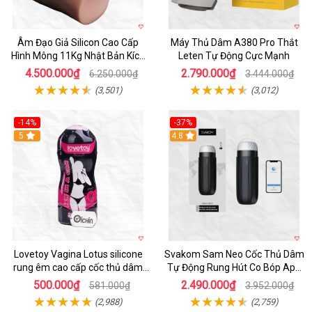
Âm Đạo Giả Silicon Cao Cấp
Máy Thủ Dâm A380 Pro Thắt
Hình Mông 11Kg Nhật Bản Kích
Leten Tự Động Cực Mạnh
Thước Như Thật
4.500.000₫
2.790.000₫
6.250.000₫
3.444.000₫
(3,501)
(3,012)
-14%
-37%
Hot
5
4.8
Lovetoy Vagina Lotus silicone
Svakom Sam Neo Cốc Thủ Dâm
rung êm cao cấp cốc thủ dâm
Tự Động Rung Hút Co Bóp App
nam
Điều Khiển
500.000₫
2.490.000₫
581.000₫
3.952.000₫
(2,988)
(2,759)