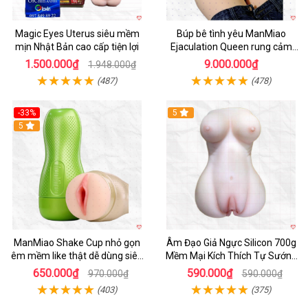
Magic Eyes Uterus siêu mềm
Búp bê tình yêu ManMiao
mịn Nhật Bản cao cấp tiện lợi
Ejaculation Queen rung cảm
biến sưởi ấm phun nước thông
1.500.000₫
9.000.000₫
1.948.000₫
minh
(487)
(478)
-33%
5
Hot
5
ManMiao Shake Cup nhỏ gọn
Âm Đạo Giả Ngực Silicon 700g
êm mềm like thật dễ dùng siêu
Mềm Mại Kích Thích Tự Sướng
hưng phấn
Nam
650.000₫
590.000₫
970.000₫
590.000₫
(403)
(375)