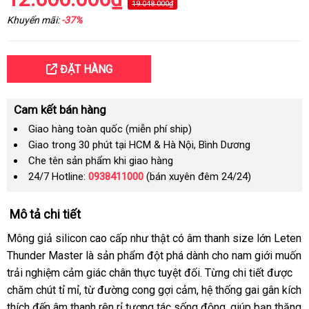
19.048.000₫
Khuyến mãi:
-37%
ĐẶT HÀNG
Cam kết bán hàng
Giao hàng toàn quốc (miễn phí ship)
Giao trong 30 phút tại HCM & Hà Nội, Bình Dương
Che tên sản phẩm khi giao hàng
24/7 Hotline:
0938411000
(bán xuyên đêm 24/24)
Mô tả chi tiết
Mông giả silicon cao cấp như thật có âm thanh size lớn Leten
Thunder Master là sản phẩm đột phá dành cho nam giới muốn
trải nghiệm cảm giác chân thực tuyệt đối. Từng chi tiết được
chăm chút tỉ mỉ, từ đường cong gợi cảm, hệ thống gai gân kích
thích đến âm thanh rên rỉ tương tác sống động, giúp bạn thăng