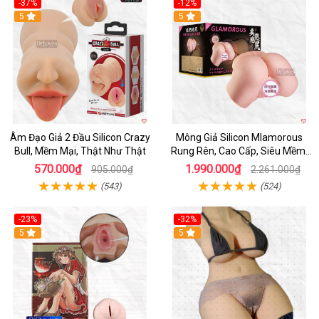
-37%
-12%
Hot
5
Hot
5
Âm Đạo Giả 2 Đầu Silicon Crazy
Mông Giả Silicon Mlamorous
Bull, Mềm Mại, Thật Như Thật
Rung Rên, Cao Cấp, Siêu Mềm,
Hót
570.000₫
1.990.000₫
905.000₫
2.261.000₫
(543)
(524)
-23%
-32%
Hot
5
5