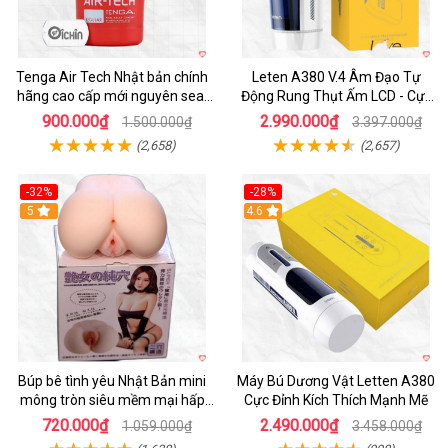
Tenga Air Tech Nhật bản chính
Leten A380 V.4 Âm Đạo Tự
hãng cao cấp mới nguyên seal
Động Rung Thụt Ấm LCD - Cực
giá tốt
Phê
900.000₫
2.990.000₫
1.500.000₫
3.397.000₫
(2,658)
(2,657)
-32%
-28%
Hot
5
Hot
4.6
Búp bê tình yêu Nhật Bản mini
Máy Bú Dương Vật Letten A380
mông tròn siêu mềm mại hấp
Cực Đỉnh Kích Thích Mạnh Mẽ
dẫn
720.000₫
2.490.000₫
1.059.000₫
3.458.000₫