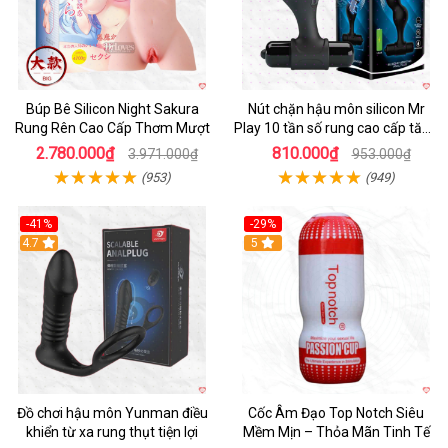
Búp Bê Silicon Night Sakura
Nút chặn hậu môn silicon Mr
Rung Rên Cao Cấp Thơm Mượt
Play 10 tần số rung cao cấp tăng
khoái cảm
2.780.000₫
810.000₫
3.971.000₫
953.000₫
(953)
(949)
-41%
-29%
Hot
4.7
5
Đồ chơi hậu môn Yunman điều
Cốc Âm Đạo Top Notch Siêu
khiển từ xa rung thụt tiện lợi
Mềm Mịn – Thỏa Mãn Tinh Tế