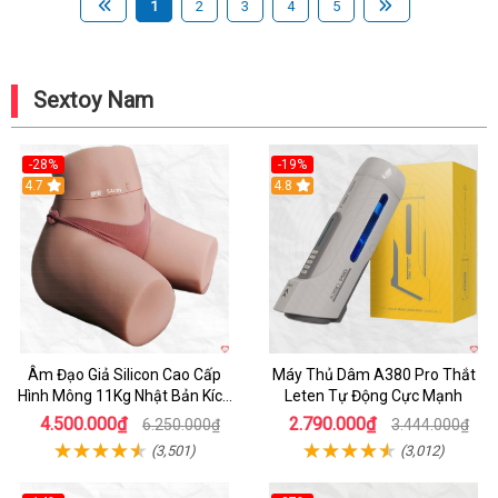
1
2
3
4
5
Sextoy Nam
-28%
-19%
4.7
Hot
4.8
Âm Đạo Giả Silicon Cao Cấp
Máy Thủ Dâm A380 Pro Thắt
Hình Mông 11Kg Nhật Bản Kích
Leten Tự Động Cực Mạnh
Thước Như Thật
4.500.000₫
2.790.000₫
6.250.000₫
3.444.000₫
(3,501)
(3,012)