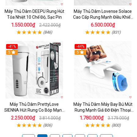
Máy Thủ Dâm DEEPU Rung Hút
Máy Thủ Dâm Lovense Solace
Tỏa Nhiệt 10 Chế Độ, Sạc Pin
Cao Cấp Rung Mạnh Điều Khiển
App
1.550.000₫
6.500.000₫
2.422.000₫
(846)
(831)
-41%
-44%
Hot
5
Hot
5
Máy Thủ Dâm PrettyLove
Máy Thủ Dâm Máy Bay Bú Mút
SIENNA Hút Rung Co Bóp Mạnh
Rung Mạnh Giá Đỡ Điện Thoại
Mẽ Nam
Chính Hãng
2.250.000₫
1.780.000₫
3.814.000₫
3.179.000₫
(806)
(800)