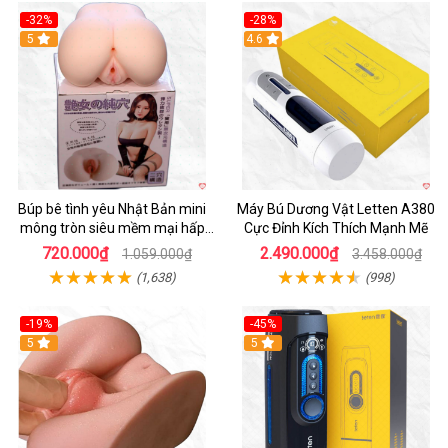
-32%
-28%
Hot
5
Hot
4.6
Búp bê tình yêu Nhật Bản mini
Máy Bú Dương Vật Letten A380
mông tròn siêu mềm mại hấp
Cực Đỉnh Kích Thích Mạnh Mẽ
dẫn
720.000₫
2.490.000₫
1.059.000₫
3.458.000₫
(1,638)
(998)
-19%
-45%
Hot
5
Hot
5