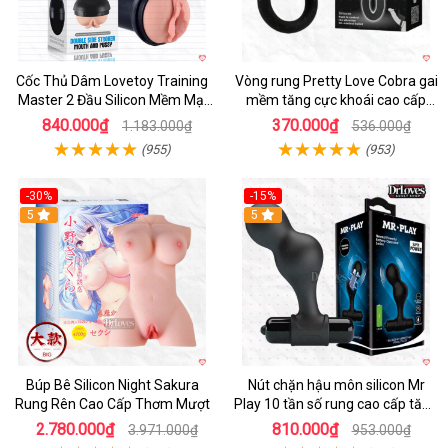
Cốc Thủ Dâm Lovetoy Training
Vòng rung Pretty Love Cobra gai
Master 2 Đầu Silicon Mềm Mại
mềm tăng cực khoái cao cấp
Tiện Lợi
chính hãng
840.000₫
370.000₫
1.183.000₫
536.000₫
(955)
(953)
-30%
-15%
Hot
5
Hot
5
Búp Bê Silicon Night Sakura
Nút chặn hậu môn silicon Mr
Rung Rên Cao Cấp Thơm Mượt
Play 10 tần số rung cao cấp tăng
khoái cảm
2.780.000₫
810.000₫
3.971.000₫
953.000₫