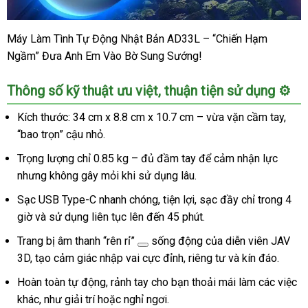
Máy Làm Tình Tự Động Nhật Bản AD33L – “Chiến Hạm
Máy
Ngầm” Đưa Anh Em Vào Bờ Sung Sướng!
Tự
Động
AD33L
Thông số kỹ thuật ưu việt, thuận tiện sử dụng ⚙️
10
Chế
Kích thước: 34 cm x 8.8 cm x 10.7 cm – vừa vặn cầm tay,
Độ
“bao trọn” cậu nhỏ.
Rung
Trọng lượng chỉ 0.85 kg – đủ đầm tay để cảm nhận lực
Thụt
nhưng không gây mỏi khi sử dụng lâu.
Kích
Thích
Sạc USB Type-C nhanh chóng, tiện lợi, sạc đầy chỉ trong 4
Nam
giờ và sử dụng liên tục lên đến 45 phút.
Nhật
Bản
Trang bị âm thanh
“rên rỉ”
sống động của diễn viên JAV
3D, tạo cảm giác nhập vai cực đỉnh, riêng tư và kín đáo.
Hoàn toàn tự động, rảnh tay cho bạn thoải mái làm các việc
khác, như giải trí hoặc nghỉ ngơi.