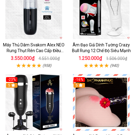
Máy Thủ Dâm Svakom Alex NEO
Âm Đạo Giả Dính Tường Crazy
Rung Thụt Rên Cao Cấp Điều
Bull Rung 12 Chế Độ Siêu Mạnh
Khiển App
3.550.000₫
1.250.000₫
4.551.000₫
1.506.000₫
(958)
(940)
-23%
-16%
5
5