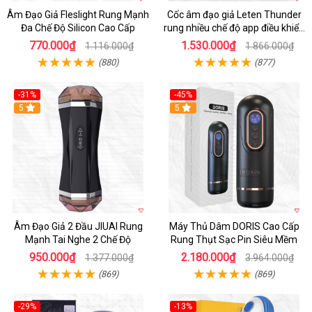
Âm Đạo Giả Fleslight Rung Mạnh
Cốc âm đạo giả Leten Thunder
Đa Chế Độ Silicon Cao Cấp
rung nhiều chế độ app điều khiển
tiện lợi
770.000₫
1.530.000₫
1.116.000₫
1.866.000₫
(880)
(877)
-31%
-45%
5
Hot
5
Âm Đạo Giả 2 Đầu JIUAI Rung
Máy Thủ Dâm DORIS Cao Cấp
Mạnh Tai Nghe 2 Chế Độ
Rung Thụt Sạc Pin Siêu Mềm
950.000₫
2.180.000₫
1.377.000₫
3.964.000₫
(869)
(869)
-29%
-13%