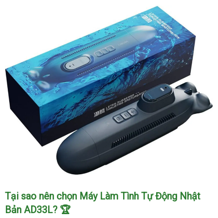
Máy
Tại sao nên chọn Máy Làm Tình Tự Động Nhật
Tự
Bản AD33L? 🏆
Động