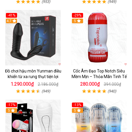
(953)
(949)
-41%
-29%
Hot
4.7
5
Đồ chơi hậu môn Yunman điều
Cốc Âm Đạo Top Notch Siêu
khiển từ xa rung thụt tiện lợi
Mềm Mịn – Thỏa Mãn Tinh Tế
1.290.000₫
280.000₫
2.186.000₫
394.000₫
(949)
(940)
-17%
-13%
5
Hot
5