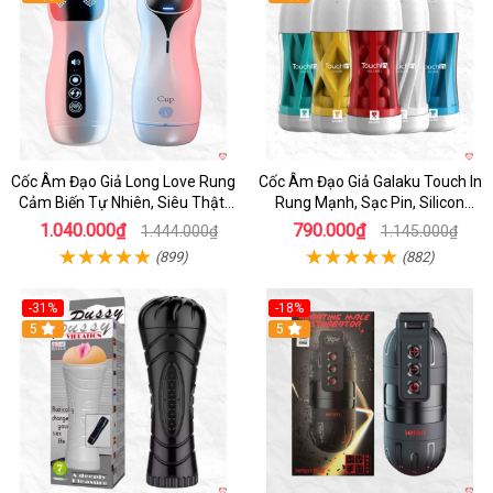
Cốc Âm Đạo Giả Long Love Rung
Cốc Âm Đạo Giả Galaku Touch In
Cảm Biến Tự Nhiên, Siêu Thật,
Rung Mạnh, Sạc Pin, Silicon
Sướng
Mềm
1.040.000₫
790.000₫
1.444.000₫
1.145.000₫
(899)
(882)
-31%
-18%
5
5