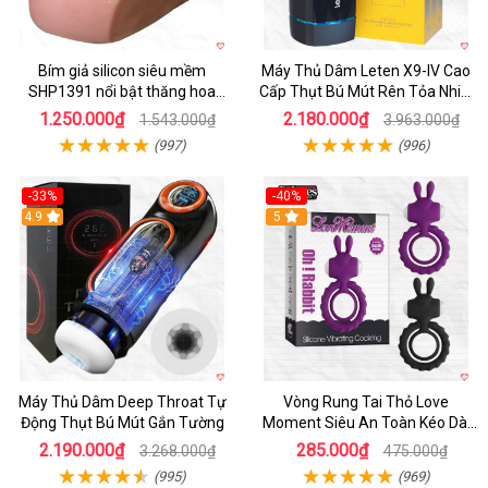
Bím giả silicon siêu mềm
Máy Thủ Dâm Leten X9-IV Cao
SHP1391 nổi bật thăng hoa
Cấp Thụt Bú Mút Rên Tỏa Nhiệt
hoàn hảo
Sạc Pin
1.250.000₫
2.180.000₫
1.543.000₫
3.963.000₫
(997)
(996)
-33%
-40%
Hot
4.9
5
Máy Thủ Dâm Deep Throat Tự
Vòng Rung Tai Thỏ Love
Động Thụt Bú Mút Gắn Tường
Moment Siêu An Toàn Kéo Dài
Thời Gian
2.190.000₫
285.000₫
3.268.000₫
475.000₫
(995)
(969)