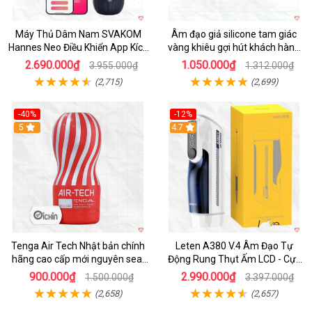
Máy Thủ Dâm Nam SVAKOM
Âm đạo giả silicone tam giác
Hannes Neo Điều Khiển App Kích
vàng khiêu gợi hút khách hàng
Thích
nam
2.690.000₫
1.050.000₫
3.955.000₫
1.312.000₫
(2,715)
(2,699)
-40%
-12%
Hot
5
Hot
4.7
Tenga Air Tech Nhật bản chính
Leten A380 V.4 Âm Đạo Tự
hãng cao cấp mới nguyên seal
Động Rung Thụt Ấm LCD - Cực
giá tốt
Phê
900.000₫
2.990.000₫
1.500.000₫
3.397.000₫
(2,658)
(2,657)