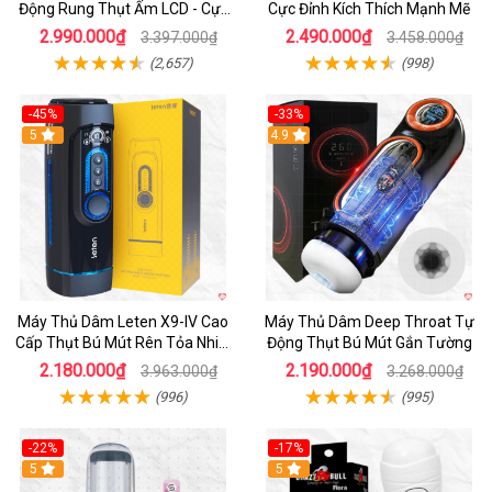
Động Rung Thụt Ấm LCD - Cực
Cực Đỉnh Kích Thích Mạnh Mẽ
Phê
2.990.000₫
2.490.000₫
3.397.000₫
3.458.000₫
(2,657)
(998)
-45%
-33%
Hot
5
Hot
4.9
Máy Thủ Dâm Leten X9-IV Cao
Máy Thủ Dâm Deep Throat Tự
Cấp Thụt Bú Mút Rên Tỏa Nhiệt
Động Thụt Bú Mút Gắn Tường
Sạc Pin
2.180.000₫
2.190.000₫
3.963.000₫
3.268.000₫
(996)
(995)
-22%
-17%
5
5