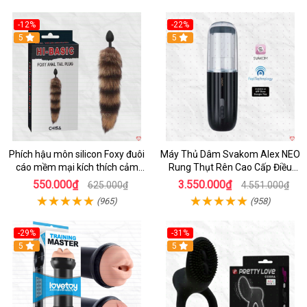
-12%
-22%
Hot
5
5
Phích hậu môn silicon Foxy đuôi
Máy Thủ Dâm Svakom Alex NEO
cáo mềm mại kích thích cảm
Rung Thụt Rên Cao Cấp Điều
giác mới
Khiển App
550.000₫
3.550.000₫
625.000₫
4.551.000₫
(965)
(958)
-29%
-31%
Hot
5
5