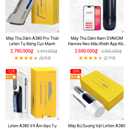
Máy Thủ Dâm A380 Pro Thắt
Máy Thủ Dâm Nam SVAKOM
Leten Tự Động Cực Mạnh
Hannes Neo Điều Khiển App Kích
Thích
2.790.000₫
2.690.000₫
3.444.000₫
3.955.000₫
(3,012)
(2,715)
-12%
-28%
Hot
4.7
Hot
4.6
Leten A380 V.4 Âm Đạo Tự
Máy Bú Dương Vật Letten A380