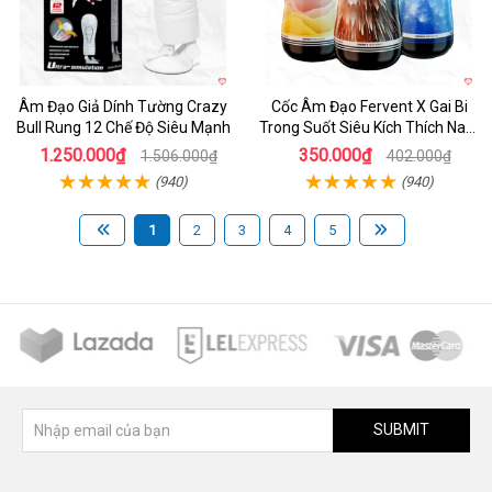
Âm Đạo Giả Dính Tường Crazy
Cốc Âm Đạo Fervent X Gai Bi
Bull Rung 12 Chế Độ Siêu Mạnh
Trong Suốt Siêu Kích Thích Nam
Giới
1.250.000₫
350.000₫
1.506.000₫
402.000₫
(940)
(940)
1
2
3
4
5
SUBMIT