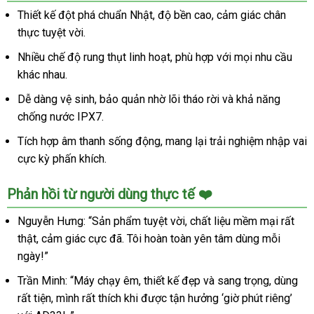
AD33L
Thiết kế đột phá chuẩn Nhật, độ bền cao, cảm giác chân
10
thực tuyệt vời.
Chế
Độ
Nhiều chế độ rung thụt linh hoạt, phù hợp với mọi nhu cầu
Rung
khác nhau.
Thụt
Kích
Dễ dàng vệ sinh, bảo quản nhờ lõi tháo rời và khả năng
Thích
chống nước IPX7.
Nam
Tích hợp âm thanh sống động, mang lại trải nghiệm nhập vai
Nhật
cực kỳ phấn khích.
Bản
Phản hồi từ người dùng thực tế ❤️
Nguyễn Hưng: “Sản phẩm tuyệt vời, chất liệu mềm mại rất
thật, cảm giác cực đã. Tôi hoàn toàn yên tâm dùng mỗi
ngày!”
Trần Minh: “Máy chạy êm, thiết kế đẹp và sang trọng, dùng
rất tiện, mình rất thích khi được tận hưởng ‘giờ phút riêng’