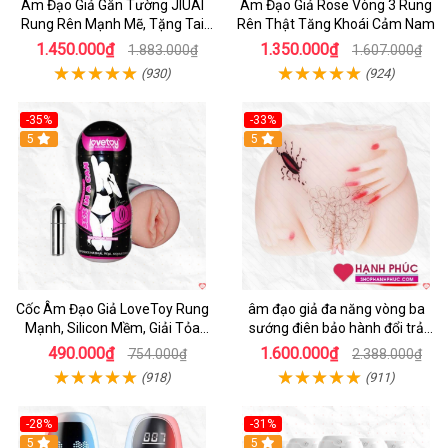
Âm Đạo Giả Gắn Tường JIUAI
Âm Đạo Giả Rose Vòng 3 Rung
Rung Rên Mạnh Mẽ, Tặng Tai
Rên Thật Tăng Khoái Cảm Nam
Nghe
1.450.000₫
1.350.000₫
1.883.000₫
1.607.000₫
(930)
(924)
-35%
-33%
5
5
Cốc Âm Đạo Giả LoveToy Rung
âm đạo giả đa năng vòng ba
Mạnh, Silicon Mềm, Giải Tỏa
sướng điên bảo hành đổi trả
Sinh Lý
nhanh
490.000₫
1.600.000₫
754.000₫
2.388.000₫
(918)
(911)
-28%
-31%
5
Hot
5