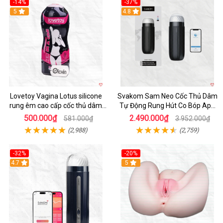
-14%
-37%
Hot
5
4.8
Lovetoy Vagina Lotus silicone
Svakom Sam Neo Cốc Thủ Dâm
rung êm cao cấp cốc thủ dâm
Tự Động Rung Hút Co Bóp App
nam
Điều Khiển
500.000₫
2.490.000₫
581.000₫
3.952.000₫
(2,988)
(2,759)
-32%
-20%
Hot
4.7
Hot
5