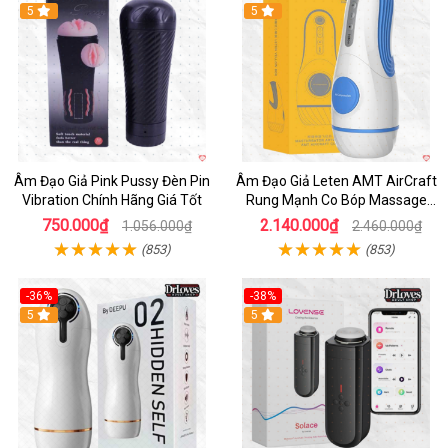
5
5
Âm Đạo Giả Pink Pussy Đèn Pin
Âm Đạo Giả Leten AMT AirCraft
Vibration Chính Hãng Giá Tốt
Rung Mạnh Co Bóp Massage
Êm Ái
750.000₫
2.140.000₫
1.056.000₫
2.460.000₫
(853)
(853)
-36%
-38%
Hot
5
Hot
5