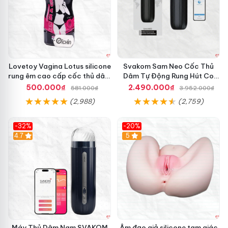
Lovetoy Vagina Lotus silicone
Svakom Sam Neo Cốc Thủ
rung êm cao cấp cốc thủ dâm
Dâm Tự Động Rung Hút Co
nam
Bóp App Điều Khiển
500.000₫
2.490.000₫
581.000₫
3.952.000₫
(2,988)
(2,759)
-32%
-20%
Hot
4.7
Hot
5
Máy Thủ Dâm Nam SVAKOM
Âm đạo giả silicone tam giác