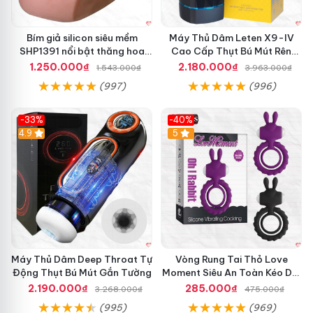
Bím giả silicon siêu mềm
Máy Thủ Dâm Leten X9-IV
SHP1391 nổi bật thăng hoa
Cao Cấp Thụt Bú Mút Rên
hoàn hảo
Tỏa Nhiệt Sạc Pin
1.250.000₫
2.180.000₫
1.543.000₫
3.963.000₫
(997)
(996)
-33%
-40%
Hot
4.9
5
Máy Thủ Dâm Deep Throat Tự
Vòng Rung Tai Thỏ Love
Động Thụt Bú Mút Gắn Tường
Moment Siêu An Toàn Kéo Dài
Thời Gian
2.190.000₫
285.000₫
3.268.000₫
475.000₫
(995)
(969)