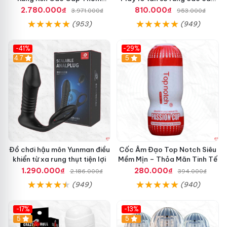
Mượt
tăng khoái cảm
2.780.000₫
810.000₫
3.971.000₫
953.000₫
(953)
(949)
-41%
-29%
Hot
4.7
5
Đồ chơi hậu môn Yunman điều
Cốc Âm Đạo Top Notch Siêu
khiển từ xa rung thụt tiện lợi
Mềm Mịn – Thỏa Mãn Tinh Tế
1.290.000₫
280.000₫
2.186.000₫
394.000₫
(949)
(940)
-17%
-13%
5
Hot
5