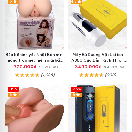
Hot
5
Hot
4.6
Búp bê tình yêu Nhật Bản mini
Máy Bú Dương Vật Letten
mông tròn siêu mềm mại hấp
A380 Cực Đỉnh Kích Thích
dẫn
Mạnh Mẽ
720.000₫
2.490.000₫
1.059.000₫
3.458.000₫
(1,638)
(998)
-19%
-45%
Hot
5
Hot
5