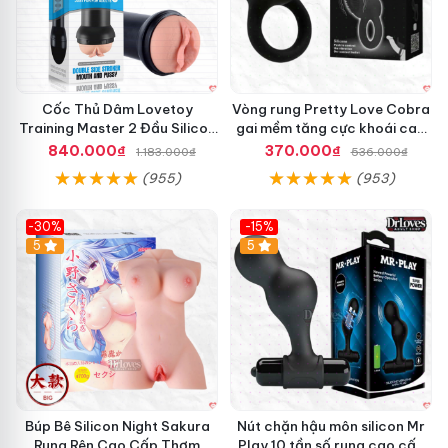
Cốc Thủ Dâm Lovetoy
Vòng rung Pretty Love Cobra
Training Master 2 Đầu Silicon
gai mềm tăng cực khoái cao
Mềm Mại Tiện Lợi
cấp chính hãng
840.000₫
370.000₫
1.183.000₫
536.000₫
(955)
(953)
-30%
-15%
Hot
5
Hot
5
Búp Bê Silicon Night Sakura
Nút chặn hậu môn silicon Mr
Rung Rên Cao Cấp Thơm
Play 10 tần số rung cao cấp