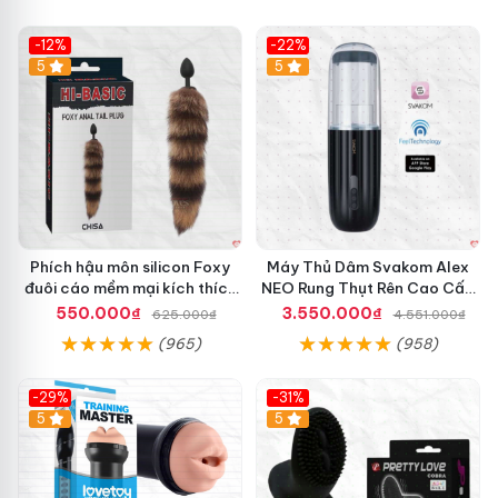
-12%
-22%
Hot
5
5
Phích hậu môn silicon Foxy
Máy Thủ Dâm Svakom Alex
đuôi cáo mềm mại kích thích
NEO Rung Thụt Rên Cao Cấp
cảm giác mới
Điều Khiển App
550.000₫
3.550.000₫
625.000₫
4.551.000₫
(965)
(958)
-29%
-31%
Hot
5
5