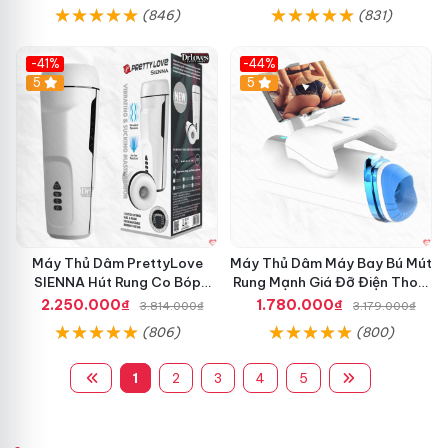
(846)
(831)
-41%
-44%
Hot
5
Hot
5
Máy Thủ Dâm PrettyLove
Máy Thủ Dâm Máy Bay Bú Mút
SIENNA Hút Rung Co Bóp
Rung Mạnh Giá Đỡ Điện Thoại
Mạnh Mẽ Nam
Chính Hãng
2.250.000₫
1.780.000₫
3.814.000₫
3.179.000₫
(806)
(800)
1
2
3
4
5