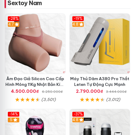
Sextoy Nam
-28%
-19%
4.7
Hot
4.8
Âm Đạo Giả Silicon Cao Cấp
Máy Thủ Dâm A380 Pro Thắt
Hình Mông 11Kg Nhật Bản Kích
Leten Tự Động Cực Mạnh
Thước Như Thật
4.500.000₫
2.790.000₫
6.250.000₫
3.444.000₫
(3,501)
(3,012)
-14%
-37%
Hot
5
4.8