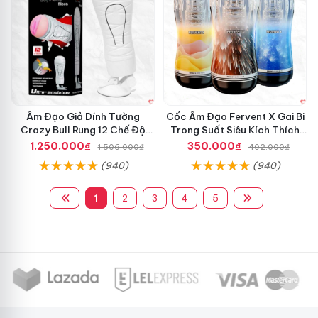
Âm Đạo Giả Dính Tường
Cốc Âm Đạo Fervent X Gai Bi
Crazy Bull Rung 12 Chế Độ
Trong Suốt Siêu Kích Thích
Siêu Mạnh
Nam Giới
1.250.000₫
350.000₫
1.506.000₫
402.000₫
(940)
(940)
1
2
3
4
5