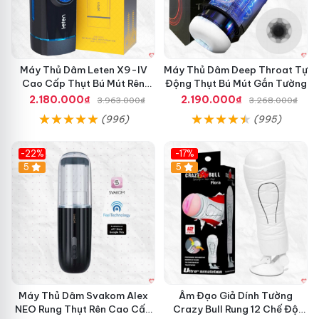
t
a
t
i
O
Máy Thủ Dâm Leten X9-IV
Máy Thủ Dâm Deep Throat Tự
N
Cao Cấp Thụt Bú Mút Rên
Động Thụt Bú Mút Gắn Tường
S
Tỏa Nhiệt Sạc Pin
2.180.000₫
2.190.000₫
3.963.000₫
3.268.000₫
H
(996)
(995)
P
3
9
-22%
-17%
6
5
5
C
a
o
C
ấ
p
H
i
ệ
Máy Thủ Dâm Svakom Alex
Âm Đạo Giả Dính Tường
n
NEO Rung Thụt Rên Cao Cấp
Crazy Bull Rung 12 Chế Độ
Đ