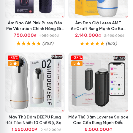
Âm Đạo Giả Pink Pussy Đèn
Âm Đạo Giả Leten AMT
Pin Vibration Chính Hãng Giá
AirCraft Rung Mạnh Co Bóp
Tốt
Massage Êm Ái
750.000₫
2.140.000₫
1.056.000₫
2.460.000₫
(853)
(853)
-36%
-38%
Hot
5
Hot
5
Máy Thủ Dâm DEEPU Rung
Máy Thủ Dâm Lovense Solace
Hút Tỏa Nhiệt 10 Chế Độ, Sạc
Cao Cấp Rung Mạnh Điều
Pin
Khiển App
1.550.000₫
6.500.000₫
2.422.000₫