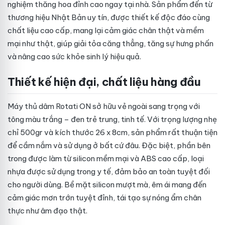
nghiệm thăng hoa đỉnh cao ngay tại nhà. Sản phẩm đến từ
thương hiệu Nhật Bản uy tín, được thiết kế độc đáo cùng
chất liệu cao cấp, mang lại cảm giác chân thật và mềm
mại như thật, giúp giải tỏa căng thẳng, tăng sự hưng phấn
và nâng cao sức khỏe sinh lý hiệu quả.
Thiết kế hiện đại, chất liệu hàng đầu
Máy thủ dâm Rotati ON sở hữu vẻ ngoài sang trọng với
tông màu trắng – đen trẻ trung, tinh tế. Với trọng lượng nhẹ
chỉ 500gr và kích thước 26 x 8cm, sản phẩm rất thuận tiện
để cầm nắm và sử dụng ở bất cứ đâu. Đặc biệt, phần bên
trong được làm từ silicon mềm mại và ABS cao cấp, loại
nhựa được sử dụng trong y tế, đảm bảo an toàn tuyệt đối
cho người dùng. Bề mặt silicon mượt mà, êm ái mang đến
cảm giác mơn trớn tuyệt đỉnh, tái tạo sự nóng ẩm chân
thực như âm đạo thật.