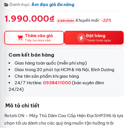
Danh mục:
Âm đạo giả đa năng
1.990.000₫
Khuyến mãi:
-22%
2.551.000₫
Thêm vào giỏ
Đặt hàng
Tiếp tục mua sắm
Thanh toán ngay
Cam kết bán hàng
Giao hàng toàn quốc (miễn phí ship)
Giao trong 30 phút tại HCM & Hà Nội, Bình Dương
Che tên sản phẩm khi giao hàng
24/7 Hotline:
0938411000
(bán xuyên đêm
24/24)
Mô tả chi tiết
Rotati ON – Máy Thủ Dâm Cao Cấp Hiện Đại SHP396 là lựa
chọn tối ưu dành cho các quý ông muốn tận hưởng trải