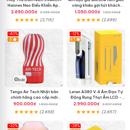
Hannes Neo Điều Khiển App
vàng khiêu gợi hút khách
Kích Thích
hàng nam
2.690.000₫
1.050.000₫
3.955.000₫
1.312.000₫
(2,715)
(2,699)
-40%
-12%
Hot
5
Hot
4.7
Tenga Air Tech Nhật bản
Leten A380 V.4 Âm Đạo Tự
chính hãng cao cấp mới
Động Rung Thụt Ấm LCD -
nguyên seal giá tốt
Cực Phê
900.000₫
2.990.000₫
1.500.000₫
3.397.000₫
(2,658)
(2,657)
-32%
-28%