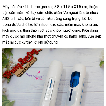
dâm
Máy sở hữu kích thước gọn nhẹ 8.8 x 11.5 x 31.5 cm, thuận
co
tiện cầm nắm với tay cầm chắc chắn. Vỏ ngoài làm từ nhựa
thắt
ABS tinh xảo, bền bỉ và có màu trắng sang trọng. Lõi bên
Leten
trong được chế tác từ silicon cao cấp, mềm mại, không gây
A380
kích ứng da, thân thiện với sức khỏe người dùng. Kiểu dáng
Pro
máy được mô phỏng như một chuyên cơ hạng sang, vừa đẹp
nam,
giá
mắt lại cực kỳ tiện lợi khi sử dụng.
tốt,
khuyến
mãi