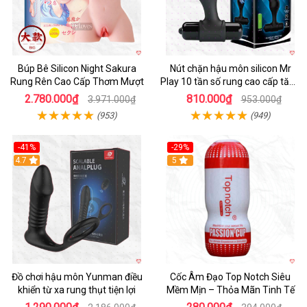
Búp Bê Silicon Night Sakura
Nút chặn hậu môn silicon Mr
Rung Rên Cao Cấp Thơm Mượt
Play 10 tần số rung cao cấp tăng
khoái cảm
2.780.000₫
810.000₫
3.971.000₫
953.000₫
(953)
(949)
-41%
-29%
Hot
4.7
5
Đồ chơi hậu môn Yunman điều
Cốc Âm Đạo Top Notch Siêu
khiển từ xa rung thụt tiện lợi
Mềm Mịn – Thỏa Mãn Tinh Tế