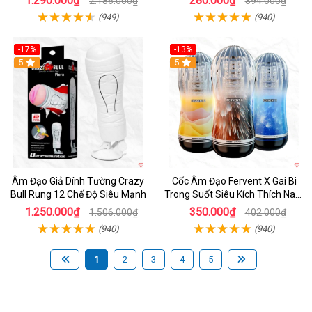
1.290.000₫
280.000₫
2.186.000₫
394.000₫
(949)
(940)
-17%
-13%
5
Hot
5
Âm Đạo Giả Dính Tường Crazy
Cốc Âm Đạo Fervent X Gai Bi
Bull Rung 12 Chế Độ Siêu Mạnh
Trong Suốt Siêu Kích Thích Nam
Giới
1.250.000₫
350.000₫
1.506.000₫
402.000₫
(940)
(940)
1
2
3
4
5