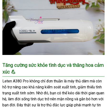
khuyến
mãi
Máy
Tăng cường sức khỏe tình dục và thăng hoa cảm
thủ
xúc 💪
dâm
co
Leten A380 Pro không chỉ đơn thuần là máy thủ dâm mà còn
thắt
hỗ trợ nâng cao khả năng kiểm soát xuất tinh, giảm thiểu tình
Leten
trạng xuất tinh sớm. Nhờ đó, bạn có thể kéo dài thời gian quan
A380
hệ, làm đời sống tình dục trở nên mặn nồng và gắn bó hơn với
Pro
nam,
bạn đời. Đây thật sự là trợ thủ đắc lực giúp phái mạnh tự tin