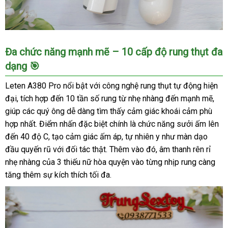
Máy
Đa chức năng mạnh mẽ – 10 cấp độ rung thụt đa
thủ
dạng 🎯
dâm
co
Leten A380 Pro nổi bật với công nghệ rung thụt tự động hiện
thắt
đại, tích hợp đến 10 tần số rung từ nhẹ nhàng đến mạnh mẽ,
Leten
giúp các quý ông dễ dàng tìm thấy cảm giác khoái cảm phù
A380
hợp nhất. Điểm nhấn đặc biệt chính là chức năng sưởi ấm lên
Pro
nam,
đến 40 độ C, tạo cảm giác ấm áp, tự nhiên y như màn dạo
giá
đầu quyến rũ với đối tác thật. Thêm vào đó, âm thanh rên rỉ
tốt,
nhẹ nhàng của 3 thiếu nữ hòa quyện vào từng nhịp rung càng
khuyến
tăng thêm sự kích thích tối đa.
mãi