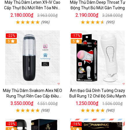
Máy Thủ Dâm Leten X9-IV Cao
Máy Thủ Dâm Deep Throat Tự
Cấp Thụt Bú Mút Rên Tỏa Nhiệt
Động Thụt Bú Mút Gắn Tường
Sạc Pin
2.180.000₫
2.190.000₫
3.963.000₫
3.268.000₫
(996)
(995)
-22%
-17%
5
5
Máy Thủ Dâm Svakom Alex NEO
Âm Đạo Giả Dính Tường Crazy
Rung Thụt Rên Cao Cấp Điều
Bull Rung 12 Chế Độ Siêu Mạnh
Khiển App
3.550.000₫
1.250.000₫
4.551.000₫
1.506.000₫
(958)
(940)
-23%
-16%
5
5