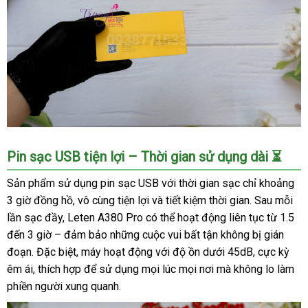
Máy
Pin sạc USB tiện lợi – Thời gian sử dụng dài ⏳
thủ
dâm
Sản phẩm sử dụng pin sạc USB với thời gian sạc chỉ khoảng
co
3 giờ đồng hồ, vô cùng tiện lợi và tiết kiệm thời gian. Sau mỗi
thắt
lần sạc đầy, Leten A380 Pro có thể hoạt động liên tục từ 1.5
Leten
đến 3 giờ – đảm bảo những cuộc vui bất tận không bị gián
A380
đoạn. Đặc biệt, máy hoạt động với độ ồn dưới 45dB, cực kỳ
Pro
êm ái, thích hợp để sử dụng mọi lúc mọi nơi mà không lo làm
nam,
giá
phiền người xung quanh.
tốt,