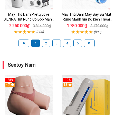
Máy Thủ Dâm PrettyLove
Máy Thủ Dâm Máy Bay Bú Mút
SIENNA Hút Rung Co Bóp Mạnh
Rung Mạnh Giá Đỡ Điện Thoại
Mẽ Nam
Chính Hãng
2.250.000₫
1.780.000₫
3.814.000₫
3.179.000₫
(806)
(800)
1
2
3
4
5
Sextoy Nam
-28%
-19%
4.7
Hot
4.8