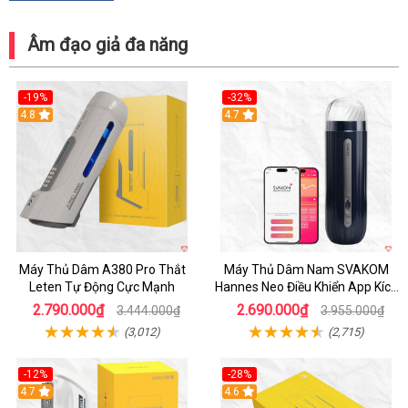
Âm đạo giả đa năng
-19%
-32%
Hot
4.8
Hot
4.7
Máy Thủ Dâm A380 Pro Thắt
Máy Thủ Dâm Nam SVAKOM
Leten Tự Động Cực Mạnh
Hannes Neo Điều Khiển App Kích
Thích
2.790.000₫
2.690.000₫
3.444.000₫
3.955.000₫
(3,012)
(2,715)
-12%
-28%
Hot
4.7
Hot
4.6