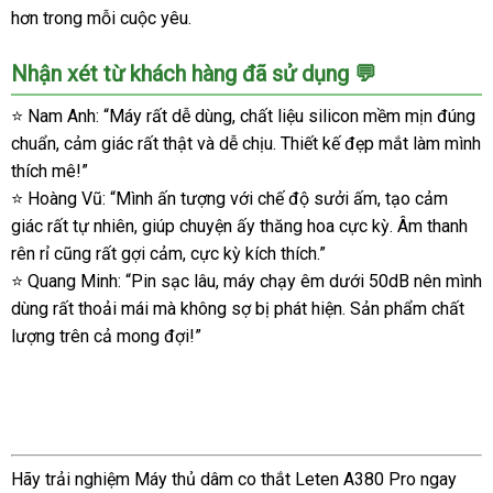
giá
hơn trong mỗi cuộc yêu.
tốt,
khuyến
Nhận xét từ khách hàng đã sử dụng 💬
mãi
⭐ Nam Anh: “Máy rất dễ dùng, chất liệu silicon mềm mịn đúng
chuẩn, cảm giác rất thật và dễ chịu. Thiết kế đẹp mắt làm mình
thích mê!”
⭐ Hoàng Vũ: “Mình ấn tượng với chế độ sưởi ấm, tạo cảm
giác rất tự nhiên, giúp chuyện ấy thăng hoa cực kỳ. Âm thanh
rên rỉ cũng rất gợi cảm, cực kỳ kích thích.”
⭐ Quang Minh: “Pin sạc lâu, máy chạy êm dưới 50dB nên mình
dùng rất thoải mái mà không sợ bị phát hiện. Sản phẩm chất
lượng trên cả mong đợi!”
Hãy trải nghiệm Máy thủ dâm co thắt Leten A380 Pro ngay