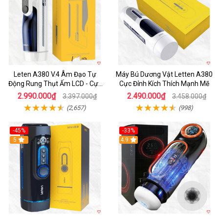
Leten A380 V.4 Âm Đạo Tự
Máy Bú Dương Vật Letten A380
Động Rung Thụt Ấm LCD - Cực
Cực Đỉnh Kích Thích Mạnh Mẽ
Phê
2.990.000₫
2.490.000₫
3.397.000₫
3.458.000₫
(2,657)
(998)
-45%
-33%
Hot
5
Hot
4.9