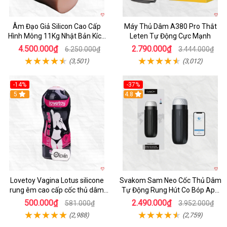
Âm Đạo Giả Silicon Cao Cấp
Máy Thủ Dâm A380 Pro Thắt
Hình Mông 11Kg Nhật Bản Kích
Leten Tự Động Cực Mạnh
Thước Như Thật
4.500.000₫
2.790.000₫
6.250.000₫
3.444.000₫
(3,501)
(3,012)
-14%
-37%
Hot
5
4.8
Lovetoy Vagina Lotus silicone
Svakom Sam Neo Cốc Thủ Dâm
rung êm cao cấp cốc thủ dâm
Tự Động Rung Hút Co Bóp App
nam
Điều Khiển
500.000₫
2.490.000₫
581.000₫
3.952.000₫
(2,988)
(2,759)