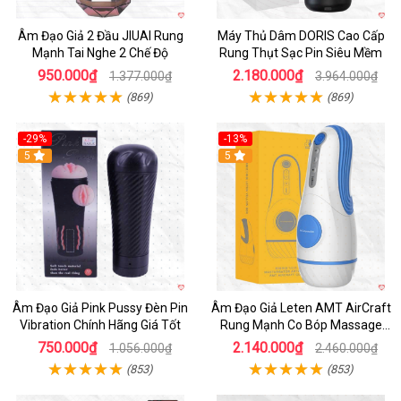
Âm Đạo Giả 2 Đầu JIUAI Rung
Máy Thủ Dâm DORIS Cao Cấp
Mạnh Tai Nghe 2 Chế Độ
Rung Thụt Sạc Pin Siêu Mềm
950.000₫
2.180.000₫
1.377.000₫
3.964.000₫
(869)
(869)
-29%
-13%
5
5
Âm Đạo Giả Pink Pussy Đèn Pin
Âm Đạo Giả Leten AMT AirCraft
Vibration Chính Hãng Giá Tốt
Rung Mạnh Co Bóp Massage
Êm Ái
750.000₫
2.140.000₫
1.056.000₫
2.460.000₫
(853)
(853)