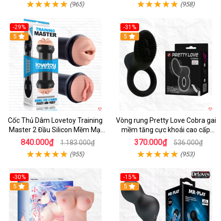
(965)
(958)
-29%
-31%
Hot
5
5
Cốc Thủ Dâm Lovetoy Training
Vòng rung Pretty Love Cobra gai
Master 2 Đầu Silicon Mềm Mại
mềm tăng cực khoái cao cấp
Tiện Lợi
chính hãng
840.000₫
370.000₫
1.183.000₫
536.000₫
(955)
(953)
-30%
-15%
Hot
5
Hot
5