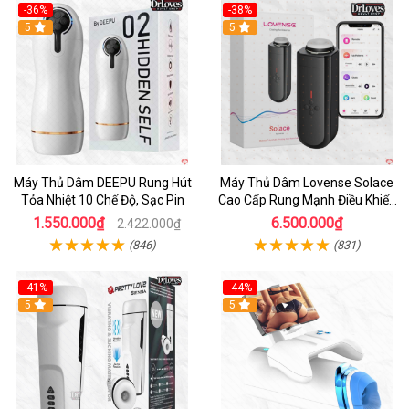
-36%
-38%
Hot
5
Hot
5
Máy Thủ Dâm DEEPU Rung Hút
Máy Thủ Dâm Lovense Solace
Tỏa Nhiệt 10 Chế Độ, Sạc Pin
Cao Cấp Rung Mạnh Điều Khiển
App
1.550.000₫
6.500.000₫
2.422.000₫
(846)
(831)
-41%
-44%
Hot
5
Hot
5