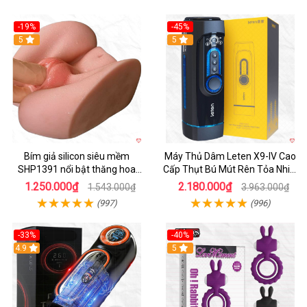
-19%
-45%
Hot
5
Hot
5
Bím giả silicon siêu mềm
Máy Thủ Dâm Leten X9-IV Cao
SHP1391 nổi bật thăng hoa
Cấp Thụt Bú Mút Rên Tỏa Nhiệt
hoàn hảo
Sạc Pin
1.250.000₫
2.180.000₫
1.543.000₫
3.963.000₫
(997)
(996)
-33%
-40%
Hot
4.9
5