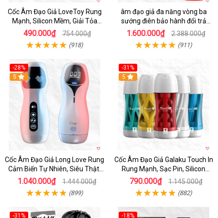
Cốc Âm Đạo Giả LoveToy Rung
âm đạo giả đa năng vòng ba
Mạnh, Silicon Mềm, Giải Tỏa
sướng điên bảo hành đổi trả
Sinh Lý
nhanh
490.000₫
1.600.000₫
754.000₫
2.388.000₫
(918)
(911)
-28%
-31%
5
Hot
5
Cốc Âm Đạo Giả Long Love Rung
Cốc Âm Đạo Giả Galaku Touch In
Cảm Biến Tự Nhiên, Siêu Thật,
Rung Mạnh, Sạc Pin, Silicon
Sướng
Mềm
1.040.000₫
790.000₫
1.444.000₫
1.145.000₫
(899)
(882)
-31%
-18%