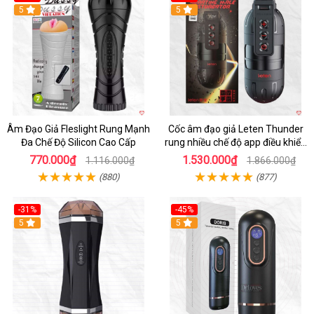
5
5
Âm Đạo Giả Fleslight Rung Mạnh
Cốc âm đạo giả Leten Thunder
Đa Chế Độ Silicon Cao Cấp
rung nhiều chế độ app điều khiển
tiện lợi
770.000₫
1.530.000₫
1.116.000₫
1.866.000₫
(880)
(877)
-31%
-45%
5
Hot
5