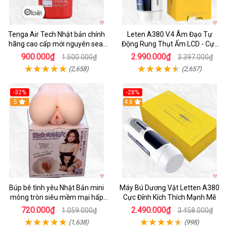
Tenga Air Tech Nhật bản chính
Leten A380 V.4 Âm Đạo Tự
hãng cao cấp mới nguyên seal
Động Rung Thụt Ấm LCD - Cực
giá tốt
Phê
900.000₫
2.990.000₫
1.500.000₫
3.397.000₫
(2,658)
(2,657)
-32%
-28%
Hot
5
Hot
4.6
Búp bê tình yêu Nhật Bản mini
Máy Bú Dương Vật Letten A380
mông tròn siêu mềm mại hấp
Cực Đỉnh Kích Thích Mạnh Mẽ
dẫn
720.000₫
2.490.000₫
1.059.000₫
3.458.000₫
(1,638)
(998)