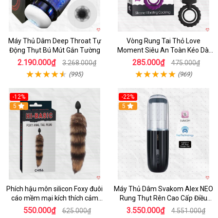
Máy Thủ Dâm Deep Throat Tự
Vòng Rung Tai Thỏ Love
Động Thụt Bú Mút Gắn Tường
Moment Siêu An Toàn Kéo Dài
Thời Gian
2.190.000₫
285.000₫
3.268.000₫
475.000₫
(995)
(969)
-12%
-22%
Hot
5
5
Phích hậu môn silicon Foxy đuôi
Máy Thủ Dâm Svakom Alex NEO
cáo mềm mại kích thích cảm
Rung Thụt Rên Cao Cấp Điều
giác mới
Khiển App
550.000₫
3.550.000₫
625.000₫
4.551.000₫