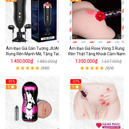
Âm Đạo Giả Gắn Tường JIUAI
Âm Đạo Giả Rose Vòng 3 Rung
Rung Rên Mạnh Mẽ, Tặng Tai
Rên Thật Tăng Khoái Cảm Nam
Nghe
1.450.000₫
1.350.000₫
1.883.000₫
1.607.000₫
(930)
(924)
-35%
-33%
5
5