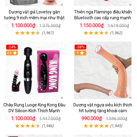
Dương vật giả Lovetoy gắn
Thiên nga Flamingo điều khiển
tường 9 inch mềm mại như thật
Bluetooth cao cấp rung mạnh
1.100.000₫
1.150.000₫
1.375.000₫
1.619.000₫
(1,967)
(1,962)
-24%
-38%
4.6
Hot
5
Chày Rung Luoge King Kong Đầu
Dương vật ngựa siêu kích thích
DV Silicon Kích Thích Mạnh
hít tường tăng khoái cảm
1.100.000₫
990.000₫
1.447.000₫
1.596.000₫
(1,946)
(1,945)