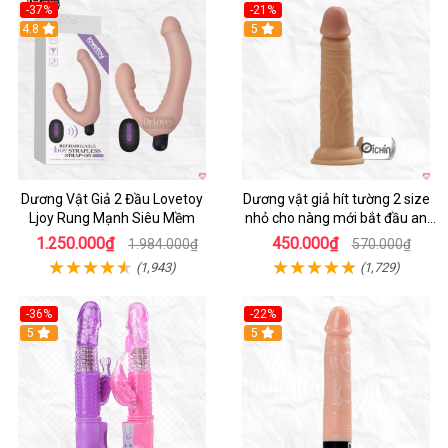
-37%
-21%
Hot
4.8
Hot
5
Dương Vật Giả 2 Đầu Lovetoy
Dương vật giả hít tường 2 size
Ljoy Rung Mạnh Siêu Mềm
nhỏ cho nàng mới bắt đầu an
toàn dễ dùng
1.250.000₫
450.000₫
1.984.000₫
570.000₫
(1,943)
(1,729)
-36%
-22%
Hot
5
Hot
5