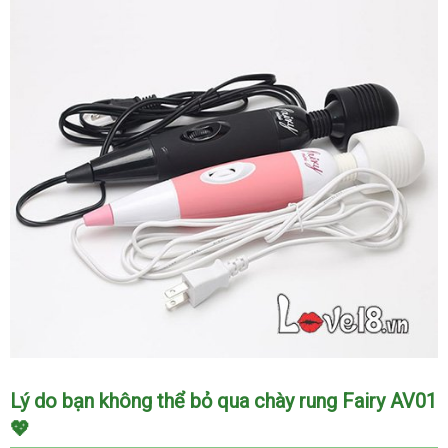
Sỉ
Lý do bạn không thể bỏ qua chày rung Fairy AV01
Máy
💖
massage