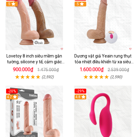
Hot
5
5
Lovetoy 8 inch siêu mềm gắn
Dương vật giả Yeain rung thụt
tường, silicone y tế, cảm giác
tỏa nhiệt điều khiển từ xa siêu
thật
HOT
900.000₫
1.600.000₫
1.475.000₫
2.539.000₫
(2,592)
(2,590)
-20%
-29%
Hot
4.7
Hot
4.8