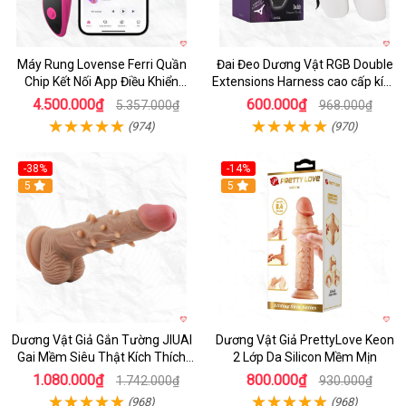
Máy Rung Lovense Ferri Quần
Đai Đeo Dương Vật RGB Double
Chip Kết Nối App Điều Khiển
Extensions Harness cao cấp kích
Thông Minh
thích
4.500.000₫
600.000₫
5.357.000₫
968.000₫
(974)
(970)
-38%
-14%
5
5
Dương Vật Giả Gắn Tường JIUAI
Dương Vật Giả PrettyLove Keon
Gai Mềm Siêu Thật Kích Thích
2 Lớp Da Silicon Mềm Mịn
Cực Đỉnh
1.080.000₫
800.000₫
1.742.000₫
930.000₫
(968)
(968)