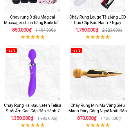
Chày rung 3 đầu Magical
Chày Rung Louge Tê Điếng LCD
Massager chính hãng Baile bảo
Cao Cấp Bảo Hành 7 Ngày
hành 7 ngày
850.000₫
1.750.000₫
1.104.000₫
2.823.000₫
-32%
-39%
Hot
Hot
Chày Rung Hai Đầu Leten Felisa
Chày Rung Mini Mạ Vàng Siêu
Sưởi Ấm Cao Cấp Bảo Hành 7
Mạnh Fairy Công Nghệ Nhật Bản
Ngày
1.350.000₫
870.000₫
1.985.000₫
1.426.000₫