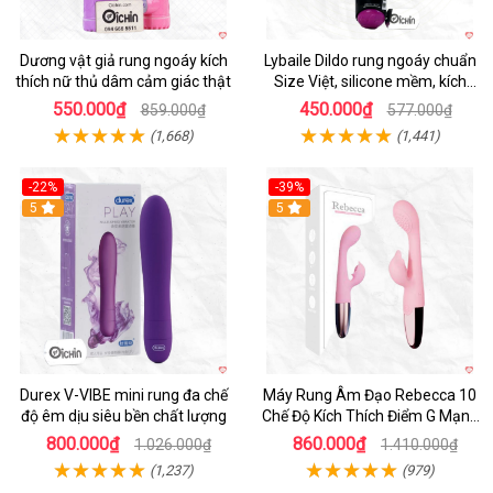
Dương vật giả rung ngoáy kích
Lybaile Dildo rung ngoáy chuẩn
thích nữ thủ dâm cảm giác thật
Size Việt, silicone mềm, kích
thích mạnh
550.000₫
450.000₫
859.000₫
577.000₫
(1,668)
(1,441)
-22%
-39%
Hot
5
Hot
5
Durex V-VIBE mini rung đa chế
Máy Rung Âm Đạo Rebecca 10
độ êm dịu siêu bền chất lượng
Chế Độ Kích Thích Điểm G Mạnh
Mẽ
800.000₫
860.000₫
1.026.000₫
1.410.000₫
(1,237)
(979)