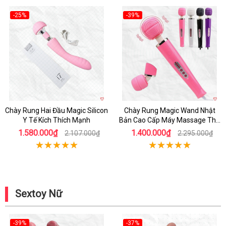
-25%
-39%
Hot
Hot
Chày Rung Hai Đầu Magic Silicon
Chày Rung Magic Wand Nhật
Y Tế Kích Thích Mạnh
Bản Cao Cấp Máy Massage Thư
Giãn
1.580.000₫
1.400.000₫
2.107.000₫
2.295.000₫
Sextoy Nữ
-39%
-37%