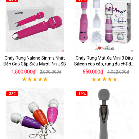
Hot
Hot
Chày Rung Nalone Sinmis Nhật
Chày Rung Mát Xa Mini 3 Đầu
Bản Cao Cấp Siêu Mượt Pin USB
Silicon cao cấp, rung đa chế độ,
kích thích mạnh
1.500.000₫
650.000₫
2.000.000₫
1.032.000₫
-32%
-19%
Hot
Hot