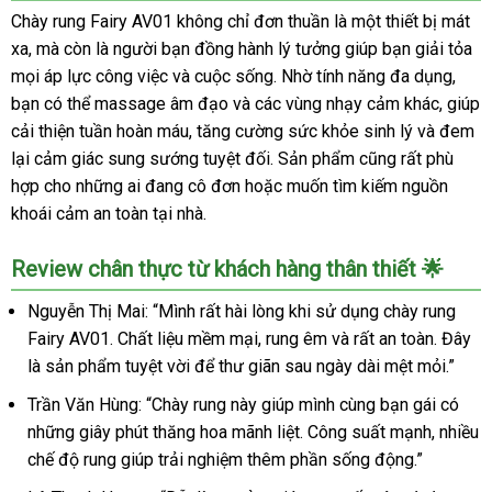
dùng
Chày rung Fairy AV01 không chỉ đơn thuần là một thiết bị mát
điện
xa, mà còn là người bạn đồng hành lý tưởng giúp bạn giải tỏa
nhiều
mọi áp lực công việc và cuộc sống. Nhờ tính năng đa dụng,
tần
bạn có thể massage âm đạo và các vùng nhạy cảm khác, giúp
số
rung
cải thiện tuần hoàn máu, tăng cường sức khỏe sinh lý và đem
-
lại cảm giác sung sướng tuyệt đối. Sản phẩm cũng rất phù
Fairy
hợp cho những ai đang cô đơn hoặc muốn tìm kiếm nguồn
chày
khoái cảm an toàn tại nhà.
rung
tình
Review chân thực từ khách hàng thân thiết 🌟
yêu
siêu
Nguyễn Thị Mai: “Mình rất hài lòng khi sử dụng chày rung
mạnh
Fairy AV01. Chất liệu mềm mại, rung êm và rất an toàn. Đây
nhập
là sản phẩm tuyệt vời để thư giãn sau ngày dài mệt mỏi.”
khẩu
Trần Văn Hùng: “Chày rung này giúp mình cùng bạn gái có
những giây phút thăng hoa mãnh liệt. Công suất mạnh, nhiều
chế độ rung giúp trải nghiệm thêm phần sống động.”