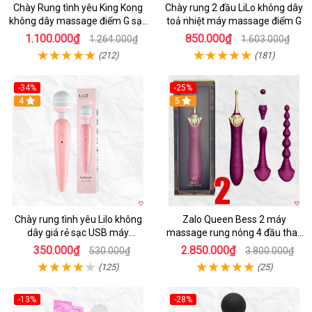
Chày Rung tình yêu King Kong
Chày rung 2 đầu LiLo không dây
không dây massage điểm G sạc
toả nhiệt máy massage điểm G
USB cao cấp
1.100.000₫
850.000₫
1.264.000₫
1.603.000₫
(212)
(181)
-34%
-25%
4
5
Chày rung tình yêu Lilo không
Zalo Queen Bess 2 máy
dây giá rẻ sạc USB máy
massage rung nóng 4 đầu thay
massage điểm G
thế kích thích
350.000₫
2.850.000₫
530.000₫
3.800.000₫
(125)
(25)
-13%
-28%