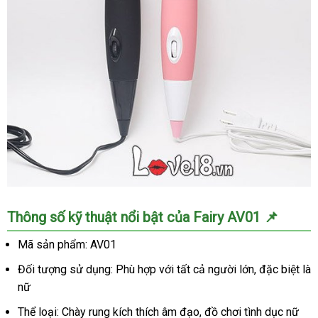
Sỉ
Thông số kỹ thuật nổi bật của Fairy AV01 📌
Máy
massage
Mã sản phẩm: AV01
dùng
Đối tượng sử dụng: Phù hợp với tất cả người lớn, đặc biệt là
điện
nhiều
nữ
tần
Thể loại: Chày rung kích thích âm đạo, đồ chơi tình dục nữ
số