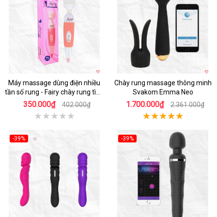
Hot
Hot
Máy massage dùng điện nhiều
Chày rung massage thông minh
tần số rung - Fairy chày rung tình
Svakom Emma Neo
yêu siêu mạnh
350.000₫
1.700.000₫
402.000₫
2.361.000₫
-39%
-39%
Hot
Hot