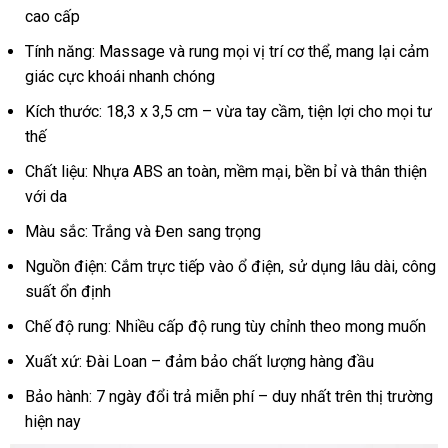
cao cấp
rung
-
Tính năng: Massage và rung mọi vị trí cơ thể, mang lại cảm
Fairy
giác cực khoái nhanh chóng
chày
rung
Kích thước: 18,3 x 3,5 cm – vừa tay cầm, tiện lợi cho mọi tư
tình
thế
yêu
Chất liệu: Nhựa ABS an toàn, mềm mại, bền bỉ và thân thiện
siêu
với da
mạnh
nhập
Màu sắc: Trắng và Đen sang trọng
khẩu
Nguồn điện: Cắm trực tiếp vào ổ điện, sử dụng lâu dài, công
suất ổn định
Chế độ rung: Nhiều cấp độ rung tùy chỉnh theo mong muốn
Xuất xứ: Đài Loan – đảm bảo chất lượng hàng đầu
Bảo hành: 7 ngày đổi trả miễn phí – duy nhất trên thị trường
hiện nay