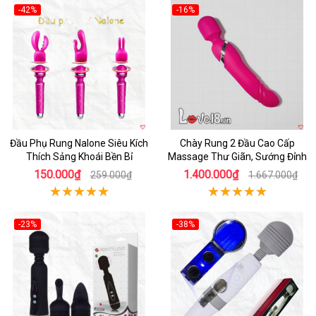
-42%
-16%
Hot
Hot
Đầu Phụ Rung Nalone Siêu Kích
Chày Rung 2 Đầu Cao Cấp
Thích Sảng Khoái Bền Bỉ
Massage Thư Giãn, Sướng Đỉnh
150.000₫
1.400.000₫
259.000₫
1.667.000₫
-23%
-38%
Hot
Hot