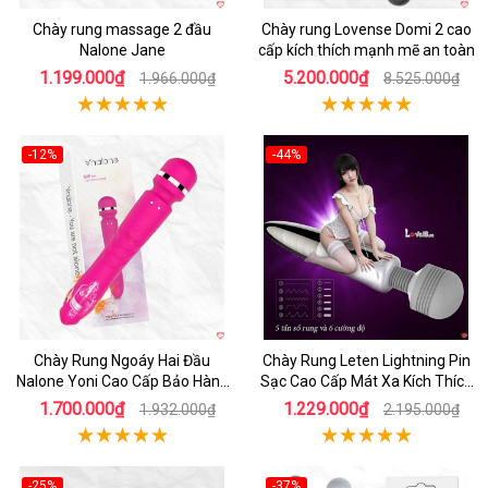
Chày rung massage 2 đầu
Chày rung Lovense Domi 2 cao
Nalone Jane
cấp kích thích mạnh mẽ an toàn
1.199.000₫
5.200.000₫
1.966.000₫
8.525.000₫
-12%
-44%
Hot
Hot
Chày Rung Ngoáy Hai Đầu
Chày Rung Leten Lightning Pin
Nalone Yoni Cao Cấp Bảo Hành
Sạc Cao Cấp Mát Xa Kích Thích
7 Ngày
Nữ
1.700.000₫
1.229.000₫
1.932.000₫
2.195.000₫
-25%
-37%