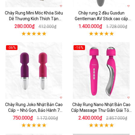
Chày Rung Mini Móc Khóa Siêu
Chày rung 2 đầu Gusdun
Dễ Thương Kích Thích Tận
Gentleman AV Stick cao cấp
Hưởng
matxa kích thích
280.000₫
1.400.000₫
412.000₫
1.728.000₫
-36%
-16%
Hot
Hot
Chày Rung Joko Nhật Bản Cao
Chày Rung Nano Nhật Bản Cao
Cấp – Nhỏ Gọn, Bảo Hành 7
Cấp Massage Thư Giãn Giải Tỏa
Ngày
Nhu Cầu
750.000₫
2.400.000₫
1.172.000₫
2.857.000₫