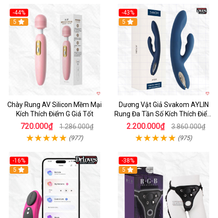
-44%
-43%
Hot
5
Hot
5
Chày Rung AV Silicon Mềm Mại
Dương Vật Giả Svakom AYLIN
Kích Thích Điểm G Giá Tốt
Rung Đa Tần Số Kích Thích Điểm
G
720.000₫
2.200.000₫
1.286.000₫
3.860.000₫
(977)
(975)
-16%
-38%
Hot
5
Hot
5