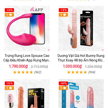
-34%
-18%
5
Hot
5
Trứng Rung Love Spouse Cao
Dương Vật Giả Hot Bunny Rung
Cấp Điều Khiển App Rung Mạnh
Thụt Xoay 48 Độ Ấm Nóng Kích
Đa Chế Độ
Thích
1.790.000₫
1.030.000₫
2.712.000₫
1.256.000₫
(962)
(954)
-36%
-44%
5
Hot
5