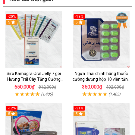
-20%
-13%
5
Hot
5
Siro Kamagra Oral Jelly 7 gói
Ngựa Thái chính hãng thuốc
Hương Trái Cây Tăng Cường
cường dương hộp 10 viên tăng
Sinh Lý Nam
sinh lực
650.000₫
350.000₫
812.000₫
402.000₫
(1,405)
(1,403)
-12%
-21%
5
5