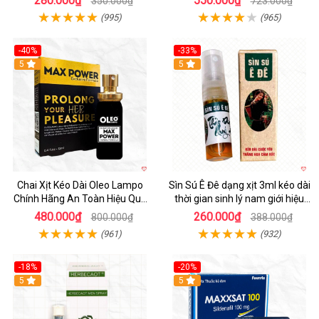
280.000₫
550.000₫
350.000₫
723.000₫
(995)
(965)
-40%
-33%
5
5
Chai Xịt Kéo Dài Oleo Lampo
Sìn Sú Ê Đê dạng xịt 3ml kéo dài
Chính Hãng An Toàn Hiệu Quả
thời gian sinh lý nam giới hiệu
Nam Giới
quả
480.000₫
260.000₫
800.000₫
388.000₫
(961)
(932)
-18%
-20%
5
5