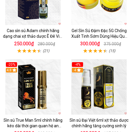
Cao sìn sú Adam chính hãng
Gel Sìn Sú Đậm Đặc 5G Chống
dạng chai xịt thảo dược Ê Đê Việt
Xuất Tinh Sớm Dùng Hiệu Quả
Nam
Lâu
250.000₫
300.000₫
280.000₫
375.000₫
(21)
(15)
-20%
-4%
4.8
4
Sìn sú True Man 5ml chính hãng
Sìn sú Đại Việt 6ml xịt thảo dược
kéo dài thời gian quan hệ an
chính hãng tăng cường sinh lý
toàn