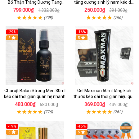
Bổ Thận Tráng Dương Tăng
tăng cường sinh lý nam kéo dài
Cường Sinh Lý Nam
quan hệ
799.000₫
250.000₫
1.332.000₫
391.000₫
(798)
(796)
-29%
-16%
5
5
Chai xịt Balan Strong Men 30ml
Gel Maxman 60ml tăng kích
kéo dài thời gian quan hệ nhanh
thước kéo dài thời gian hiệu quả
cho nam
483.000₫
369.000₫
680.000₫
439.000₫
(776)
(762)
-19%
-16%
5
5