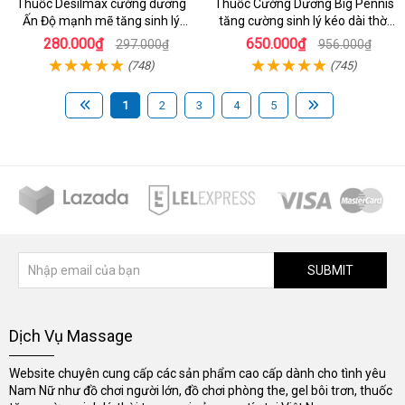
Thuốc Desilmax cường dương
Thuốc Cường Dương Big Pennis
Ấn Độ mạnh mẽ tăng sinh lý
tăng cường sinh lý kéo dài thời
nhanh
gian
280.000₫
650.000₫
297.000₫
956.000₫
(748)
(745)
1
2
3
4
5
SUBMIT
Dịch Vụ Massage
Website chuyên cung cấp các sản phẩm cao cấp dành cho tình yêu
Nam Nữ như đồ chơi người lớn, đồ chơi phòng the, gel bôi trơn, thuốc