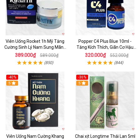
Viên Uống Rocket 1h Mỹ Tăng
Popper C4 Plus Blue 10ml -
Cường Sinh Lý Nam Sung Mãnh
Tăng Kích Thích, Giãn Cơ Hậu
Cương Dương
Môn
389.000₫
320.000₫
589.000₫
552.000₫
(850)
(844)
-40%
-36%
5
5
Viên Uống Nam Cường Khang
Chai xịt Longtime Thái Lan 5ml