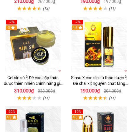
210.000₫
190.000₫
262.000₫
197.000₫
(13)
(11)
-7%
-7%
3
4.5
Gel sìn sú Ê Đê cao cấp thảo
Sinsu X cao sìn sú thảo dược Ê
dược thiên nhiên chính hãng giá
Đê chai xịt nguyên chất tăng
tốt
cường sinh lực
310.000₫
190.000₫
333.000₫
204.000₫
(11)
(11)
-20%
-15%
4.8
4.5