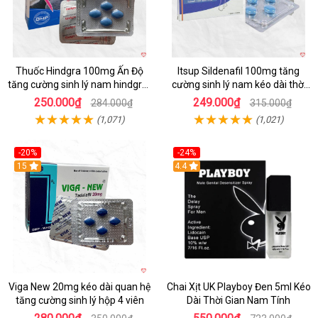
Thuốc Hindgra 100mg Ấn Độ
Itsup Sildenafil 100mg tăng
tăng cường sinh lý nam hindgra-
cường sinh lý nam kéo dài thời
100 chống xts cương dương
gian hiệu quả
250.000₫
249.000₫
284.000₫
315.000₫
(1,071)
(1,021)
-20%
-24%
15
Hot
4.4
Viga New 20mg kéo dài quan hệ
Chai Xịt UK Playboy Đen 5ml Kéo
tăng cường sinh lý hộp 4 viên
Dài Thời Gian Nam Tính