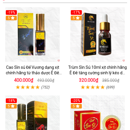
-19%
-17%
5
5
Cao Sìn sú Đế Vương dạng xịt
Trùm Sìn Sú 10ml xịt chính hãng
chính hãng từ thảo dược Ê Đê
Ê Đê tăng cường sinh lý kéo dài
Việt Nam
quan hệ
400.000₫
320.000₫
493.000₫
385.000₫
(752)
(699)
-18%
-20%
5
5