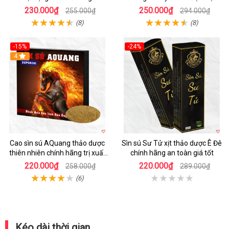
quả
230.000₫
250.000₫
255.000₫
294.000₫
(8)
(8)
-15%
-24%
4
Cao sìn sú AQuang thảo dược
Sìn sú Sư Tử xịt thảo dược Ê Đê
thiên nhiên chính hãng trị xuất
chính hãng an toàn giá tốt
tinh sớm
220.000₫
220.000₫
258.000₫
289.000₫
(6)
Kéo dài thời gian