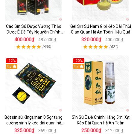
Cao Sìn Sú Dược Vương Thảo
Gel Sìn Sú Nam Giới Kéo Dài Thời
Dược Ê Đê Tây Nguyên Chính
Gian Quan Hệ An Toàn Hiệu Quả
Hãng
400.000₫
320.000₫
487.000₫
400.000₫
(600)
(421)
-12%
-20%
Hot
4.8
4.7
Bột sìn sú Kingsman 0.5gr tăng
Sìn Sú Ê Đê Chính Hãng 5ml Xịt
cường sinh lý kéo dài quan hệ
Kéo Dài Quan Hệ An Toàn
hiệu quả
325.000₫
250.000₫
369.000₫
312.000₫