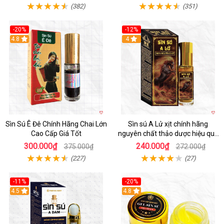
(382)
(351)
-20%
-12%
4.8
4
Sìn Sú Ê Đê Chính Hãng Chai Lớn
Sìn sú A Lử xịt chính hãng
Cao Cấp Giá Tốt
nguyên chất thảo dược hiệu quả
cao
300.000₫
240.000₫
375.000₫
272.000₫
(227)
(27)
-11%
-20%
4.5
4.8