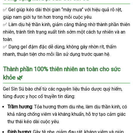
✅ Gel giúp kéo dài thời gian “mây mưa” với hiệu quả rõ rệt,
giúp nam giới tự tin hơn trong mỗi cuộc yêu.
✅ Làm dịu hệ thần kinh, giảm căng thẳng nhờ thành phần thiên
nhiên, tránh tình trạng xuất tinh sớm một cách tự nhiên và an
toàn.
✅ Dạng gel đậm đặc dễ dùng, không gây nhờn rít, thấm
nhanh, thuận tiện cho mỗi lần sử dụng trước quan hệ.
Thành phần 100% thiên nhiên an toàn cho sức
khỏe 🌿
Gel Sìn Sú bào chế từ các nguyên liệu thảo dược quý hiếm,
từng được y học cổ truyền tin dùng:
Trầm hương
: Tỏa hương thơm dịu nhẹ, làm dịu thần kinh, có
khả năng chống viêm và kháng khuẩn, hỗ trợ tạo cảm giác
thư thái kéo dài cuộc yêu.
Đinh hương
: Gây tê nhẹ, giảm đau rát, kháng viêm và giúp