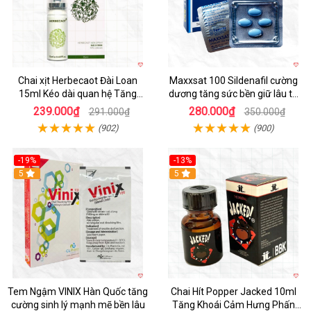
Chai xịt Herbecaot Đài Loan
Maxxsat 100 Sildenafil cường
15ml Kéo dài quan hệ Tăng
dương tăng sức bền giữ lâu tự
hưng phấn nhanh
tin phái mạnh
239.000₫
280.000₫
291.000₫
350.000₫
(902)
(900)
-19%
-13%
5
5
Tem Ngậm VINIX Hàn Quốc tăng
Chai Hít Popper Jacked 10ml
cường sinh lý mạnh mẽ bền lâu
Tăng Khoái Cảm Hưng Phấn