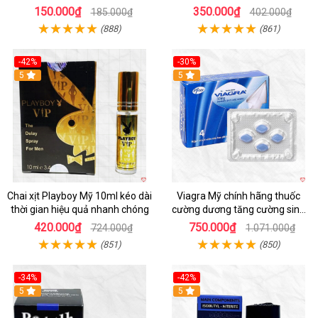
Mạnh
150.000₫
350.000₫
185.000₫
402.000₫
(888)
(861)
-42%
-30%
5
5
Chai xịt Playboy Mỹ 10ml kéo dài
Viagra Mỹ chính hãng thuốc
thời gian hiệu quả nhanh chóng
cường dương tăng cường sinh
lực kéo dài
420.000₫
750.000₫
724.000₫
1.071.000₫
(851)
(850)
-34%
-42%
5
5