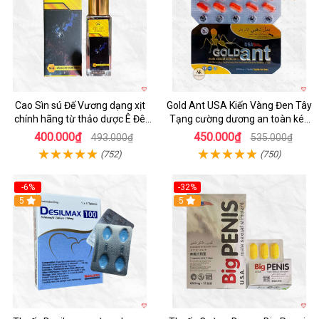
Cao Sìn sú Đế Vương dạng xịt
Gold Ant USA Kiến Vàng Đen Tây
chính hãng từ thảo dược Ê Đê
Tạng cường dương an toàn kéo
Việt Nam
dài
400.000₫
450.000₫
493.000₫
535.000₫
(752)
(750)
-6%
-32%
5
5