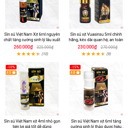
Sìn sú Việt Nam Xịt 6ml nguyên
Sìn sú xịt Vuasinsu 5ml chính
chất tăng cường sinh lý lâu xuất
hãng, kéo dài quan hệ, an toàn
260.000₫
230.000₫
325.000₫
270.000₫
(10)
(9)
-10%
-15%
4.5
4.8
Sìn sú Việt Nam xịt 4ml nhỏ gọn
Sìn sú Việt Nam xịt 6ml tăng
tiện lợi giá tốt dễ dùng
cường sinh lý thảo dược hiệu