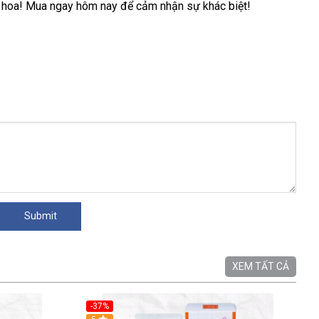
g hoa! Mua ngay hôm nay để cảm nhận sự khác biệt!
XEM TẤT CẢ
-37%