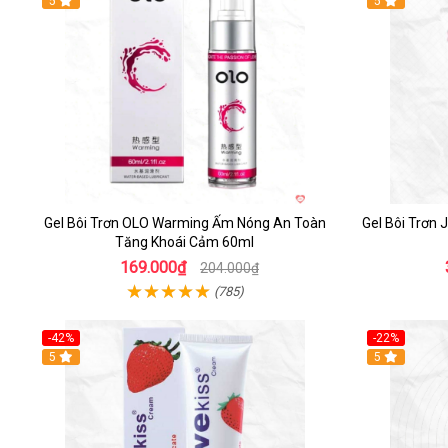
5
5
Gel Bôi Trơn OLO Warming Ấm Nóng An Toàn
Gel Bôi Trơn 
Tăng Khoái Cảm 60ml
169.000₫
204.000₫
(785)
-42%
-22%
5
5