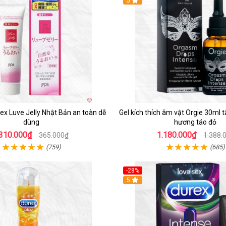
Hot
5
Jex Luve Jelly Nhật Bản an toàn dễ
Gel kích thích âm vật Orgie 30ml 
dùng
hương táo đỏ
310.000₫
1.180.000₫
365.000₫
1.388.
(759)
(685)
-28%
5