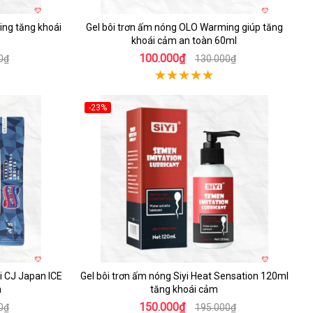
ing tăng khoái
Gel bôi trơn ấm nóng OLO Warming giúp tăng
khoái cảm an toàn 60ml
100.000₫
0₫
130.000₫
-23%
Hot
i CJ Japan ICE
Gel bôi trơn ấm nóng Siyi Heat Sensation 120ml
h
tăng khoái cảm
150.000₫
0₫
195.000₫