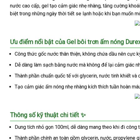
nước cao cấp, gel tạo cảm giác nhẹ nhàng, tăng cường khoá
biệt trong những ngày thời tiết se lạnh hoặc khi bạn muốn mộ
Gel
Ưu điểm nổi bật của Gel bôi trơn ấm nóng Dur
bôi
trơn
Công thức gốc nước thân thiện, không chứa dầu nên cực kỳ 
ấm
Dễ dàng làm sạch bằng nước mà không để lại cảm giác nhờ
nóng
Durex
Thành phần chuẩn quốc tế với glycerin, nước tinh khiết và
Warming
tăng
Tạo cảm giác ấm nóng nhẹ nhàng kích thích tuần hoàn máu
khoái
cảm
an
Gel
toàn
Thông số kỹ thuật chi tiết ✨
bôi
100ml
trơn
Dung tích nhỏ gọn 100ml, dễ dàng mang theo khi đi công tá
ấm
Thành phần chính an toàn gồm glycerin, nước, propylene gly
nóng