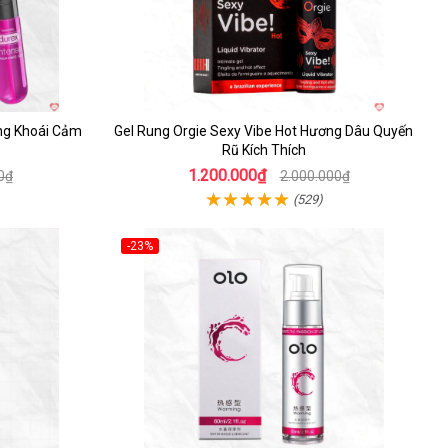
ăng Khoái Cảm
Gel Rung Orgie Sexy Vibe Hot Hương Dâu Quyến
Rũ Kích Thích
1.200.000₫
0₫
2.000.000₫
(529)
-23%
Hot