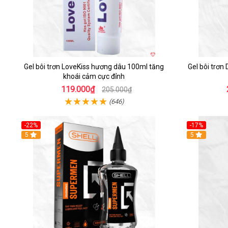
Gel bôi trơn LoveKiss hương dâu 100ml tăng
Gel bôi trơ
khoái cảm cực đỉnh
119.000₫
205.000₫
(646)
-22%
-17%
5
5