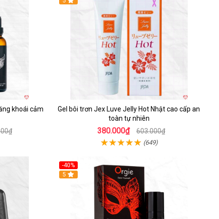
5
tăng khoái cảm
Gel bôi trơn Jex Luve Jelly Hot Nhật cao cấp an
toàn tự nhiên
380.000₫
000₫
603.000₫
(649)
-40%
Hot
5