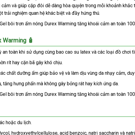
i cảm và giúp cặp đôi dễ dàng hòa quyện trong mỗi khoảnh khắc t
t trải nghiệm quan hệ khác biệt và đầy hứng thú.
ex Warming 🧴
an toàn khi sử dụng cùng bao cao su latex và các loại đồ chơi tì
n rít hay cặn bã gây khó chịu.
 các chất dưỡng ẩm giúp bảo vệ và làm dịu vùng da nhạy cảm, duy t
, tăng hưng phấn mà không gây bỏng rát hay kích ứng da.
c hoặc du lịch.
col, hydroxyethylcellulose, acid benzoic, natri saccharin và natr