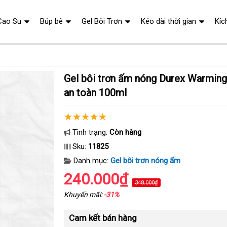
Cao Su
Búp bê
Gel Bôi Trơn
Kéo dài thời gian
Kíc
Gel bôi trơn ấm nóng Durex Warming tăng khoái cảm
an toàn 100ml
Tình trạng:
Còn hàng
Sku:
11825
Danh mục:
Gel bôi trơn nóng ấm
240.000₫
348.000₫
Khuyến mãi:
-31%
Cam kết bán hàng