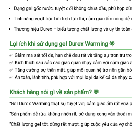
Durex
Dạng gel gốc nước, tuyệt đối không chứa dầu, phù hợp dùn
Warming
tăng
Tính năng vượt trội: bôi trơn tức thì, cảm giác ấm nóng dễ
khoái
Thương hiệu Durex – biểu tượng chất lượng và uy tín toàn
cảm
an
Lợi ích khi sử dụng gel Durex Warming 🌟
toàn
100ml
✅ Giảm ma sát tối đa, hạn chế đau rát và tăng sự trơn tru tr
✅ Kích thích sâu sắc các giác quan nhạy cảm với cảm giác 
✅ Tăng cường sự thân mật, giúp mối quan hệ trở nên gắn bó
✅ An toàn, lành tính, phù hợp với mọi loại da kể cả da nhạy 
Khách hàng nói gì về sản phẩm? 💬
"Gel Durex Warming thật sự tuyệt vời, cảm giác ấm rất vừa p
"Sản phẩm dễ rửa, không nhờn rít, sử dụng xong vẫn thoải má
"Chất lượng gel tốt, dùng rất mượt, giúp cuộc yêu của vợ c