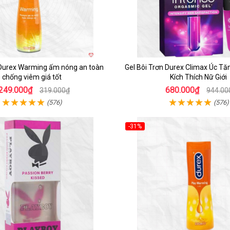
n Durex Warming ấm nóng an toàn
Gel Bôi Trơn Durex Climax Úc T
chống viêm giá tốt
Kích Thích Nữ Giới
249.000₫
680.000₫
319.000₫
944.00
(576)
(576)
-31%
Hot