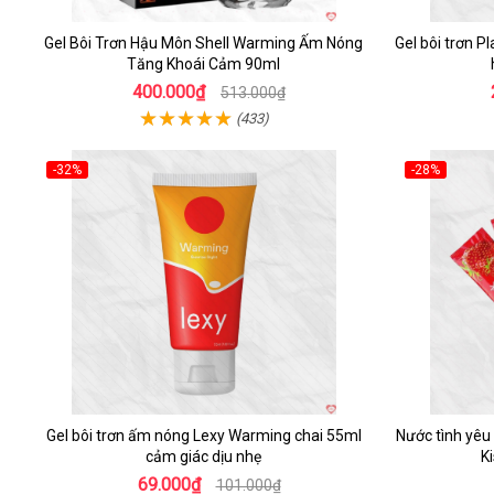
Gel Bôi Trơn Hậu Môn Shell Warming Ấm Nóng
Gel bôi trơn P
Tăng Khoái Cảm 90ml
400.000₫
513.000₫
(433)
-32%
-28%
Hot
Hot
Gel bôi trơn ấm nóng Lexy Warming chai 55ml
Nước tình yêu
cảm giác dịu nhẹ
K
69.000₫
101.000₫