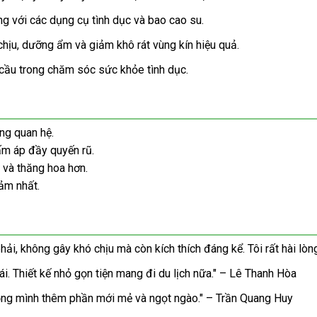
g với các dụng cụ tình dục và bao cao su.
 chịu, dưỡng ẩm và giảm khô rát vùng kín hiệu quả.
 cầu trong chăm sóc sức khỏe tình dục.
ong quan hệ.
ấm áp đầy quyến rũ.
 và thăng hoa hơn.
cảm nhất.
hải, không gây khó chịu mà còn kích thích đáng kể. Tôi rất hài lò
i. Thiết kế nhỏ gọn tiện mang đi du lịch nữa." – Lê Thanh Hòa
hồng mình thêm phần mới mẻ và ngọt ngào." – Trần Quang Huy