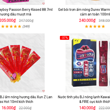
layboy Passion Berry Kissed 88.7ml
Gel bôi trơn ấm nóng Durex Warm
hương dâu mượt mà
cảm an toàn 100ml
205.000₫
240.000₫
247.000₫
348.00
(349)
-37%
Hot
 BJ ấm nóng hương dâu Xun Z Lan
Nước tình yêu BJ nóng lạnh Kawai
iss Hot 10ml kích thích
& FIRE cực kích thíc
16.000₫
140.000₫
22.000₫
222.00