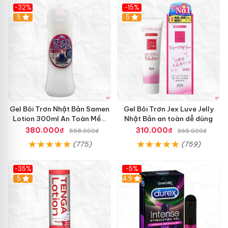
i
-32%
-15%
á
5
5
t
ố
t
Gel Bôi Trơn Nhật Bản Samen
Gel Bôi Trơn Jex Luve Jelly
Lotion 300ml An Toàn Mềm
Nhật Bản an toàn dễ dùng
Mượt
380.000₫
310.000₫
558.000₫
365.000₫
(775)
(759)
-35%
-5%
5
Hot
4.9