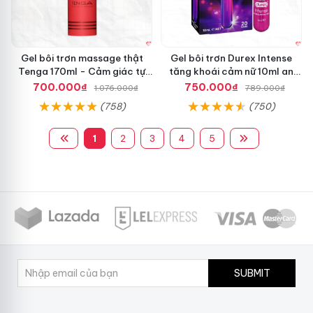
Gel bôi trơn massage thật
Gel bôi trơn Durex Intense
Tenga 170ml - Cảm giác tự
tăng khoái cảm nữ 10ml an
nhiên
toàn
700.000₫
750.000₫
1.076.000₫
789.000₫
(758)
(750)
1
2
3
4
5
SUBMIT