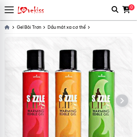
0
Gel Bôi Trơn
Dầu mát xa cơ thể