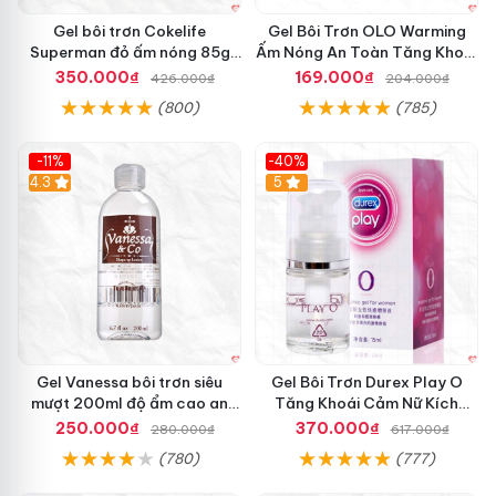
ế
m
Gel bôi trơn Cokelife
Gel Bôi Trơn OLO Warming
Đ
Superman đỏ ấm nóng 85g
Ấm Nóng An Toàn Tăng Khoái
ư
tăng khoái cảm
Cảm 60ml
350.000₫
169.000₫
426.000₫
204.000₫
ợ
(800)
(785)
c
S
e
-11%
-40%
n
Hot
4.3
5
s
u
v
a
S
i
z
z
l
Gel Vanessa bôi trơn siêu
Gel Bôi Trơn Durex Play O
e
mượt 200ml độ ẩm cao an
Tăng Khoái Cảm Nữ Kích
L
toàn Nhật
Thích Mạnh Mẽ
i
250.000₫
370.000₫
280.000₫
617.000₫
p
(780)
(777)
s
g