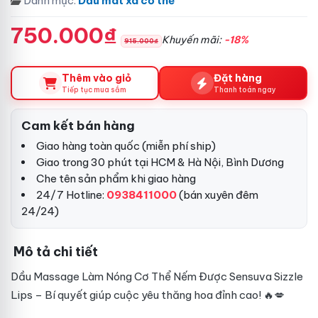
Danh mục:
Dầu mát xa cơ thể
750.000₫
Khuyến mãi:
-18%
915.000₫
Thêm vào giỏ
Đặt hàng
Tiếp tục mua sắm
Thanh toán ngay
Cam kết bán hàng
Giao hàng toàn quốc (miễn phí ship)
Giao trong 30 phút tại HCM & Hà Nội, Bình Dương
Che tên sản phẩm khi giao hàng
24/7 Hotline:
0938411000
(bán xuyên đêm
24/24)
Mô tả chi tiết
Dầu Massage Làm Nóng Cơ Thể Nếm Được Sensuva Sizzle
Lips – Bí quyết giúp cuộc yêu thăng hoa đỉnh cao! 🔥💋