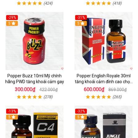
(424)
(418)
-29%
-31%
5
5
Popper Buzz 10ml Mỹ chính
Popper English Royale 30ml
hãng PWD tăng khoái cảm gay
tăng khoái cảm đỉnh cao chọn
mua ngay
300.000₫
600.000₫
422.000₫
869.000₫
(278)
(265)
-13%
-32%
Hot
5
5