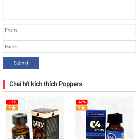
Chai hít kích thích Poppers
-13%
-42%
5
5