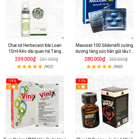
Chai xịt Herbecaot Đài Loan
Maxxsat 100 Sildenafil cường
15ml Kéo dài quan hệ Tăng
dương tăng sức bền giữ lâu tự
hưng phấn nhanh
tin phái mạnh
239.000₫
280.000₫
291.000₫
350.000₫
(902)
(900)
-19%
-13%
5
5