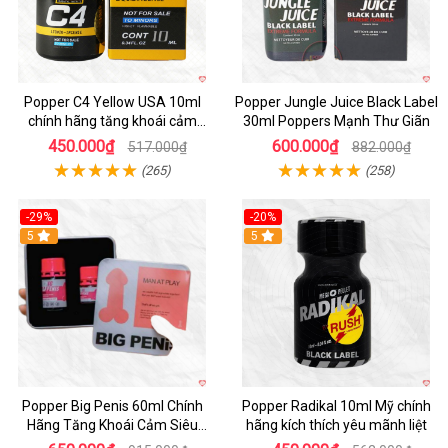
Popper C4 Yellow USA 10ml
Popper Jungle Juice Black Label
chính hãng tăng khoái cảm
30ml Poppers Mạnh Thư Giãn
mạnh mẽ
450.000₫
600.000₫
517.000₫
882.000₫
(265)
(258)
-29%
-20%
5
5
Popper Big Penis 60ml Chính
Popper Radikal 10ml Mỹ chính
Hãng Tăng Khoái Cảm Siêu
hãng kích thích yêu mãnh liệt
Mạnh Cho Top Bot