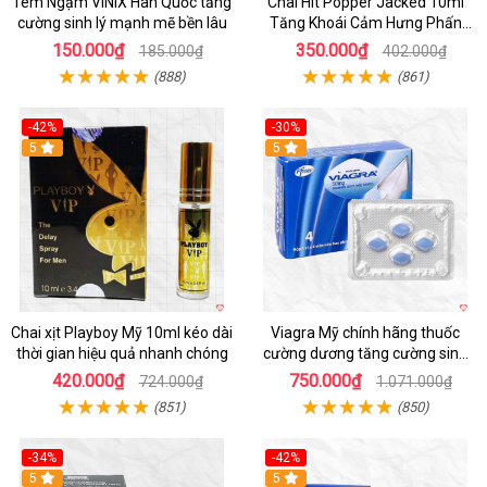
Tem Ngậm VINIX Hàn Quốc tăng
Chai Hít Popper Jacked 10ml
cường sinh lý mạnh mẽ bền lâu
Tăng Khoái Cảm Hưng Phấn
Mạnh
150.000₫
350.000₫
185.000₫
402.000₫
(888)
(861)
-42%
-30%
5
5
Chai xịt Playboy Mỹ 10ml kéo dài
Viagra Mỹ chính hãng thuốc
thời gian hiệu quả nhanh chóng
cường dương tăng cường sinh
lực kéo dài
420.000₫
750.000₫
724.000₫
1.071.000₫
(851)
(850)
-34%
-42%
5
5