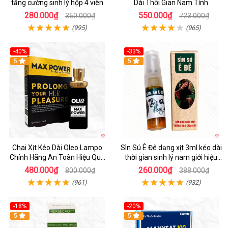
tăng cường sinh lý hộp 4 viên
Dài Thời Gian Nam Tính
280.000₫
550.000₫
350.000₫
723.000₫
(995)
(965)
-40%
-33%
5
5
Chai Xịt Kéo Dài Oleo Lampo
Sìn Sú Ê Đê dạng xịt 3ml kéo dài
Chính Hãng An Toàn Hiệu Quả
thời gian sinh lý nam giới hiệu
Nam Giới
quả
480.000₫
260.000₫
800.000₫
388.000₫
(961)
(932)
-18%
-20%
5
5