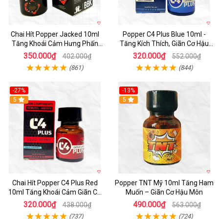
Chai Hít Popper Jacked 10ml
Popper C4 Plus Blue 10ml -
Tăng Khoái Cảm Hưng Phấn
Tăng Kích Thích, Giãn Cơ Hậu
Mạnh
Môn
350.000₫
320.000₫
402.000₫
552.000₫
(861)
(844)
-27%
-13%
5
5
Chai Hít Popper C4 Plus Red
Popper TNT Mỹ 10ml Tăng Ham
10ml Tăng Khoái Cảm Giãn Cơ
Muốn – Giãn Cơ Hậu Môn
An Toàn
320.000₫
490.000₫
438.000₫
563.000₫
(737)
(724)