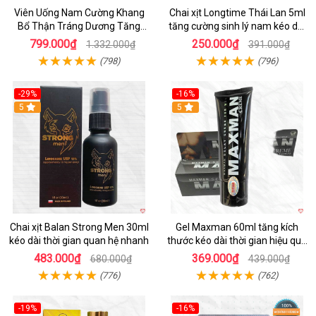
Viên Uống Nam Cường Khang
Chai xịt Longtime Thái Lan 5ml
Bổ Thận Tráng Dương Tăng
tăng cường sinh lý nam kéo dài
Cường Sinh Lý Nam
quan hệ
799.000₫
250.000₫
1.332.000₫
391.000₫
(798)
(796)
-29%
-16%
5
5
Chai xịt Balan Strong Men 30ml
Gel Maxman 60ml tăng kích
kéo dài thời gian quan hệ nhanh
thước kéo dài thời gian hiệu quả
cho nam
483.000₫
369.000₫
680.000₫
439.000₫
(776)
(762)
-19%
-16%