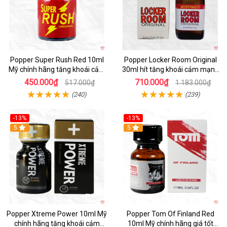
Popper Super Rush Red 10ml
Popper Locker Room Original
Mỹ chính hãng tăng khoái cảm
30ml hít tăng khoái cảm mạnh
nhanh
mẽ chính hãng
450.000₫
710.000₫
517.000₫
1.183.000₫
(240)
(239)
-13%
-13%
Hot
5
5
Popper Xtreme Power 10ml Mỹ
Popper Tom Of Finland Red
chính hãng tăng khoái cảm
10ml Mỹ chính hãng giá tốt