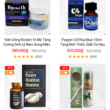
Viên Uống Rocket 1h Mỹ Tăng
Popper C4 Plus Blue 10ml -
Cường Sinh Lý Nam Sung Mãnh
Tăng Kích Thích, Giãn Cơ Hậu
Cương Dương
Môn
389.000₫
320.000₫
589.000₫
552.000₫
(850)
(844)
-40%
-36%
5
5