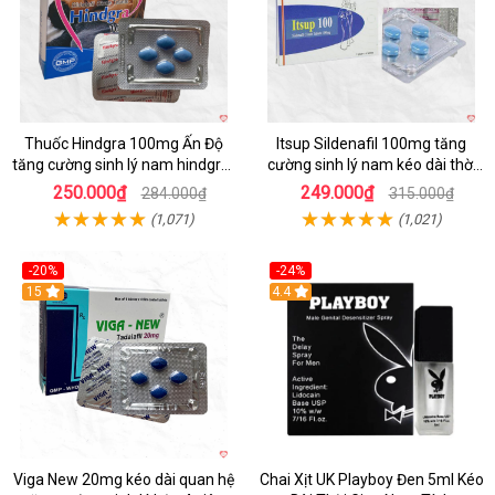
Thuốc Hindgra 100mg Ấn Độ
Itsup Sildenafil 100mg tăng
tăng cường sinh lý nam hindgra-
cường sinh lý nam kéo dài thời
100 chống xts cương dương
gian hiệu quả
250.000₫
249.000₫
284.000₫
315.000₫
(1,071)
(1,021)
-20%
-24%
15
Hot
4.4
Viga New 20mg kéo dài quan hệ
Chai Xịt UK Playboy Đen 5ml Kéo