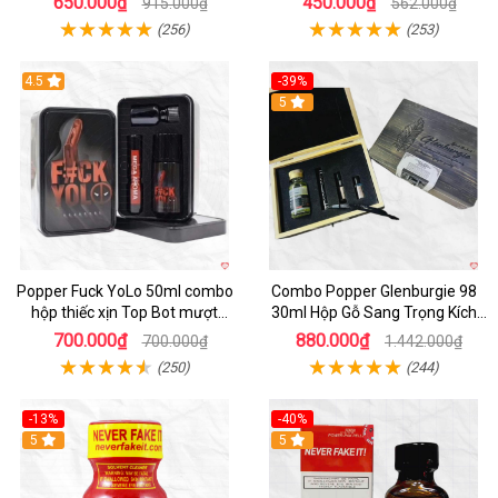
650.000₫
450.000₫
915.000₫
562.000₫
(256)
(253)
4.5
-39%
5
Popper Fuck YoLo 50ml combo
Combo Popper Glenburgie 98
hộp thiếc xịn Top Bot mượt
30ml Hộp Gỗ Sang Trọng Kích
nhanh
Thích Mạnh
700.000₫
880.000₫
700.000₫
1.442.000₫
(250)
(244)
-13%
-40%
Hot
5
5