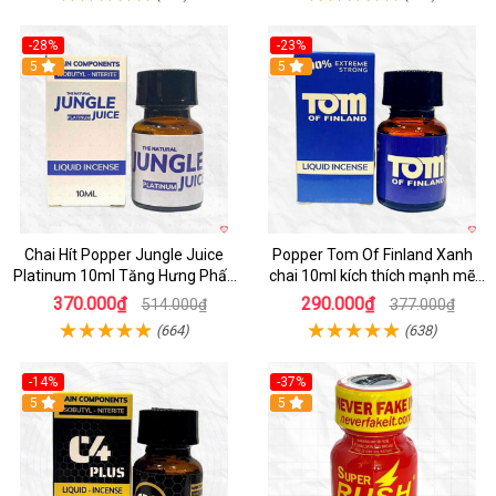
-28%
-23%
5
5
Chai Hít Popper Jungle Juice
Popper Tom Of Finland Xanh
Platinum 10ml Tăng Hưng Phấn
chai 10ml kích thích mạnh mẽ
Quan Hệ
quan hệ
370.000₫
290.000₫
514.000₫
377.000₫
(664)
(638)
-14%
-37%
5
5