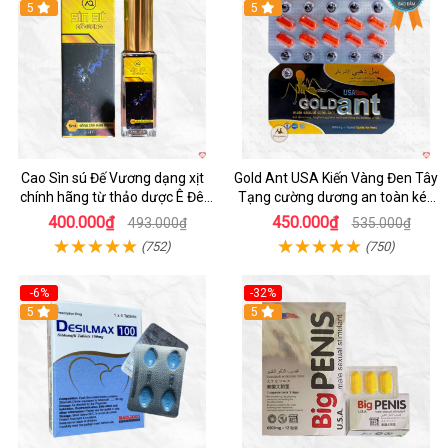
5
5
Cao Sìn sú Đế Vương dạng xịt
Gold Ant USA Kiến Vàng Đen Tây
chính hãng từ thảo dược Ê Đê
Tạng cường dương an toàn kéo
Việt Nam
dài
400.000₫
450.000₫
493.000₫
535.000₫
(752)
(750)
-6%
-32%
5
5