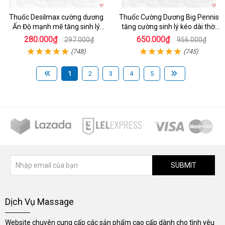
Thuốc Desilmax cường dương
Thuốc Cường Dương Big Pennis
Ấn Độ mạnh mẽ tăng sinh lý
tăng cường sinh lý kéo dài thời
nhanh
gian
280.000₫
650.000₫
297.000₫
956.000₫
(748)
(745)
1
2
3
4
5
SUBMIT
Dịch Vụ Massage
Website chuyên cung cấp các sản phẩm cao cấp dành cho tình yêu