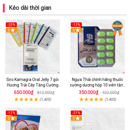
Kéo dài thời gian
-20%
-13%
5
Hot
5
Siro Kamagra Oral Jelly 7 gói
Ngựa Thái chính hãng thuốc
Hương Trái Cây Tăng Cường
cường dương hộp 10 viên tăng
Sinh Lý Nam
sinh lực
650.000₫
350.000₫
812.000₫
402.000₫
(1,405)
(1,403)
-12%
-21%
5
5