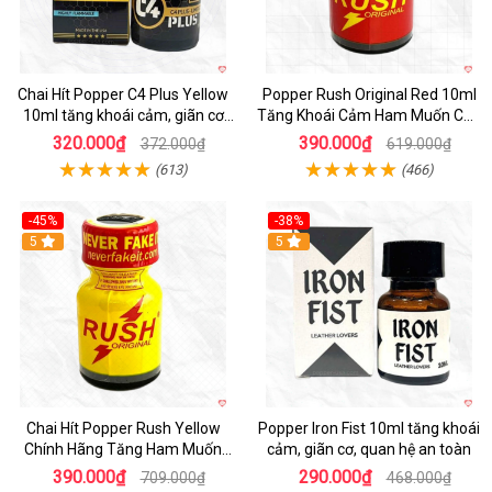
Chai Hít Popper C4 Plus Yellow
Popper Rush Original Red 10ml
10ml tăng khoái cảm, giãn cơ
Tăng Khoái Cảm Ham Muốn Cực
nhanh, nhập Mỹ
Mạnh
320.000₫
390.000₫
372.000₫
619.000₫
(613)
(466)
-45%
-38%
5
5
Chai Hít Popper Rush Yellow
Popper Iron Fist 10ml tăng khoái
Chính Hãng Tăng Ham Muốn
cảm, giãn cơ, quan hệ an toàn
10ml
390.000₫
290.000₫
709.000₫
468.000₫