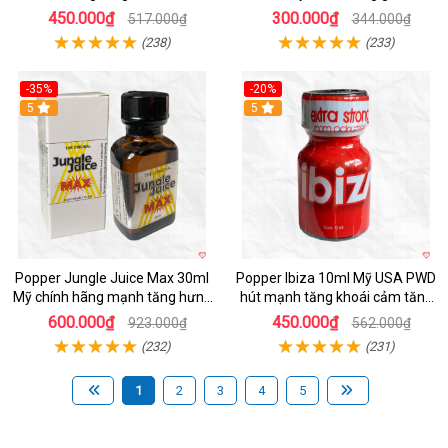
mạnh mẽ
hương dễ chịu
450.000₫
300.000₫
517.000₫
344.000₫
(238)
(233)
-35%
-20%
5
5
Popper Jungle Juice Max 30ml
Popper Ibiza 10ml Mỹ USA PWD
Mỹ chính hãng mạnh tăng hưng
hút mạnh tăng khoái cảm tăng
phấn nhanh
hưng phấn nhanh
600.000₫
450.000₫
923.000₫
562.000₫
(232)
(231)
1
2
3
4
5