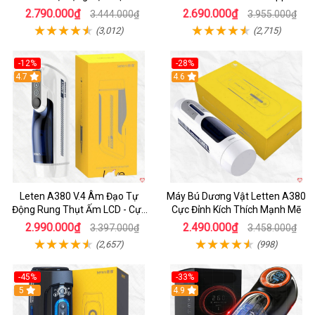
Thích
2.790.000₫
2.690.000₫
3.444.000₫
3.955.000₫
(3,012)
(2,715)
-12%
-28%
Hot
4.7
Hot
4.6
Leten A380 V.4 Âm Đạo Tự
Máy Bú Dương Vật Letten A380
Động Rung Thụt Ấm LCD - Cực
Cực Đỉnh Kích Thích Mạnh Mẽ
Phê
2.990.000₫
2.490.000₫
3.397.000₫
3.458.000₫
(2,657)
(998)
-45%
-33%
Hot
5
Hot
4.9