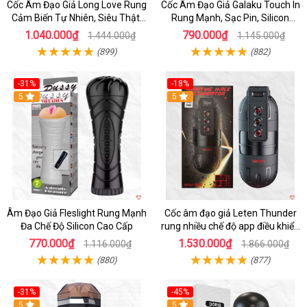
Cốc Âm Đạo Giả Long Love Rung
Cốc Âm Đạo Giả Galaku Touch In
Cảm Biến Tự Nhiên, Siêu Thật,
Rung Mạnh, Sạc Pin, Silicon
Sướng
Mềm
1.040.000₫
790.000₫
1.444.000₫
1.145.000₫
(899)
(882)
-31%
-18%
5
5
Âm Đạo Giả Fleslight Rung Mạnh
Cốc âm đạo giả Leten Thunder
Đa Chế Độ Silicon Cao Cấp
rung nhiều chế độ app điều khiển
tiện lợi
770.000₫
1.530.000₫
1.116.000₫
1.866.000₫
(880)
(877)
-31%
-45%
5
Hot
5