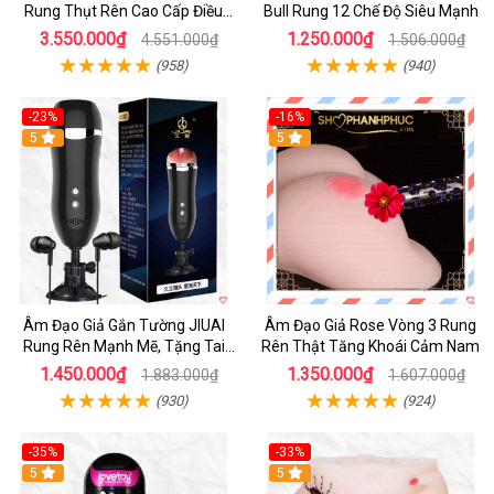
Rung Thụt Rên Cao Cấp Điều
Bull Rung 12 Chế Độ Siêu Mạnh
Khiển App
3.550.000₫
1.250.000₫
4.551.000₫
1.506.000₫
(958)
(940)
-23%
-16%
5
5
Âm Đạo Giả Gắn Tường JIUAI
Âm Đạo Giả Rose Vòng 3 Rung
Rung Rên Mạnh Mẽ, Tặng Tai
Rên Thật Tăng Khoái Cảm Nam
Nghe
1.450.000₫
1.350.000₫
1.883.000₫
1.607.000₫
(930)
(924)
-35%
-33%
5
5