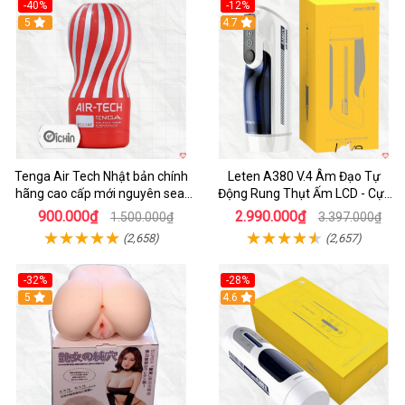
-40%
-12%
Hot
5
Hot
4.7
Tenga Air Tech Nhật bản chính
Leten A380 V.4 Âm Đạo Tự
hãng cao cấp mới nguyên seal
Động Rung Thụt Ấm LCD - Cực
giá tốt
Phê
900.000₫
2.990.000₫
1.500.000₫
3.397.000₫
(2,658)
(2,657)
-32%
-28%
Hot
5
Hot
4.6