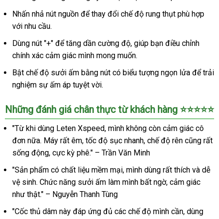
Leten
Nhấn nhả nút nguồn để thay đổi chế độ rung thụt phù hợp
Xspeed
AD33S
với nhu cầu.
sục
Dùng nút "+" để tăng dần cường độ, giúp bạn điều chỉnh
siêu
chính xác cảm giác mình mong muốn.
tốc
độ
Bật chế độ sưởi ấm bằng nút có biểu tượng ngọn lửa để trải
có
nghiệm sự ấm áp tuyệt vời.
sưởi
ấm,
Những đánh giá chân thực từ khách hàng ⭐⭐⭐⭐⭐
cảm
giác
"Từ khi dùng Leten Xspeed, mình không còn cảm giác cô
thật
đơn nữa. Máy rất êm, tốc độ sục nhanh, chế độ rên cũng rất
sống động, cực kỳ phê." – Trần Văn Minh
"Sản phẩm có chất liệu mềm mại, mình dùng rất thích và dễ
vệ sinh. Chức năng sưởi ấm làm mình bất ngờ, cảm giác
như thật." – Nguyễn Thanh Tùng
"Cốc thủ dâm này đáp ứng đủ các chế độ mình cần, dùng