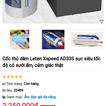
Cốc thủ dâm Leten Xspeed AD33S sục siêu tốc
độ có sưởi ấm, cảm giác thật
Tình trạng:
Còn hàng
Sku:
20499
Danh mục:
Âm đạo giả đa năng
2.250.000₫