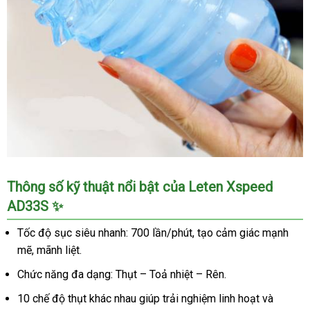
có
sưởi
ấm,
cảm
giác
thật
Cốc
Thông số kỹ thuật nổi bật của Leten Xspeed
thủ
AD33S ✨
dâm
Leten
Tốc độ sục siêu nhanh: 700 lần/phút, tạo cảm giác mạnh
Xspeed
mẽ, mãnh liệt.
AD33S
sục
Chức năng đa dạng: Thụt – Toả nhiệt – Rên.
siêu
10 chế độ thụt khác nhau giúp trải nghiệm linh hoạt và
tốc