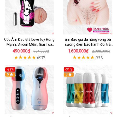
Cốc Âm Đạo Giả LoveToy Rung
âm đạo giả đa năng vòng ba
Mạnh, Silicon Mềm, Giải Tỏa
sướng điên bảo hành đổi trả
Sinh Lý
nhanh
490.000₫
1.600.000₫
754.000₫
2.388.000₫
(918)
(911)
-28%
-31%
5
Hot
5