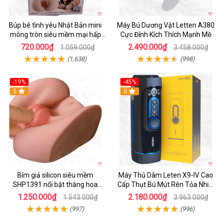
Búp bê tình yêu Nhật Bản mini
Máy Bú Dương Vật Letten A380
mông tròn siêu mềm mại hấp
Cực Đỉnh Kích Thích Mạnh Mẽ
dẫn
720.000₫
2.490.000₫
1.059.000₫
3.458.000₫
(1,638)
(998)
-19%
-45%
Hot
5
Hot
5
Bím giả silicon siêu mềm
Máy Thủ Dâm Leten X9-IV Cao
SHP1391 nổi bật thăng hoa
Cấp Thụt Bú Mút Rên Tỏa Nhiệt
hoàn hảo
Sạc Pin
1.250.000₫
2.180.000₫
1.543.000₫
3.963.000₫
(997)
(996)