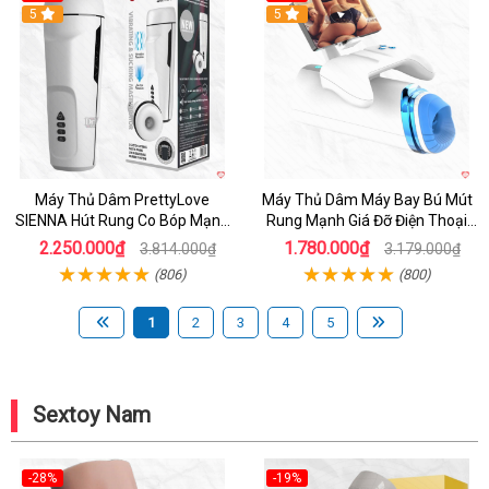
Hot
5
Hot
5
Máy Thủ Dâm PrettyLove
Máy Thủ Dâm Máy Bay Bú Mút
SIENNA Hút Rung Co Bóp Mạnh
Rung Mạnh Giá Đỡ Điện Thoại
Mẽ Nam
Chính Hãng
2.250.000₫
1.780.000₫
3.814.000₫
3.179.000₫
(806)
(800)
1
2
3
4
5
Sextoy Nam
-28%
-19%