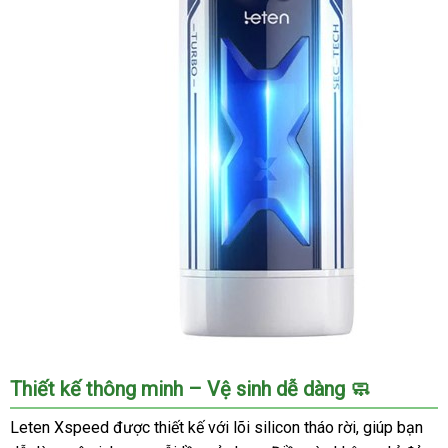
siêu
tốc
độ
có
sưởi
ấm,
cảm
giác
thật
Cốc
Thiết kế thông minh – Vệ sinh dễ dàng 🧼
thủ
dâm
Leten Xspeed được thiết kế với lõi silicon tháo rời, giúp bạn
Leten