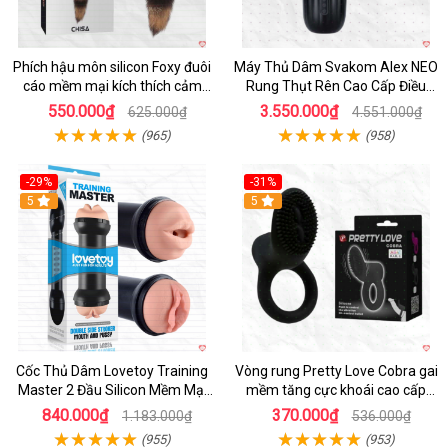
Phích hậu môn silicon Foxy đuôi
Máy Thủ Dâm Svakom Alex NEO
cáo mềm mại kích thích cảm
Rung Thụt Rên Cao Cấp Điều
giác mới
Khiển App
550.000₫
3.550.000₫
625.000₫
4.551.000₫
(965)
(958)
-29%
-31%
Hot
5
5
Cốc Thủ Dâm Lovetoy Training
Vòng rung Pretty Love Cobra gai
Master 2 Đầu Silicon Mềm Mại
mềm tăng cực khoái cao cấp
Tiện Lợi
chính hãng
840.000₫
370.000₫
1.183.000₫
536.000₫
(955)
(953)