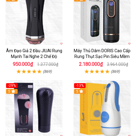
Âm Đạo Giả 2 Đầu JIUAI Rung
Máy Thủ Dâm DORIS Cao Cấp
Mạnh Tai Nghe 2 Chế Độ
Rung Thụt Sạc Pin Siêu Mềm
950.000₫
2.180.000₫
1.377.000₫
3.964.000₫
(869)
(869)
-29%
-13%
5
5