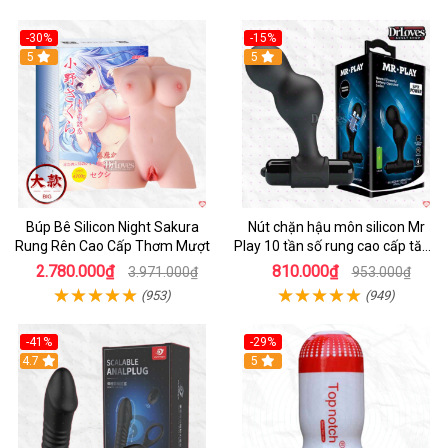
-30%
-15%
Hot
5
Hot
5
Búp Bê Silicon Night Sakura
Nút chặn hậu môn silicon Mr
Rung Rên Cao Cấp Thơm Mượt
Play 10 tần số rung cao cấp tăng
khoái cảm
2.780.000₫
810.000₫
3.971.000₫
953.000₫
(953)
(949)
-41%
-29%
Hot
4.7
5