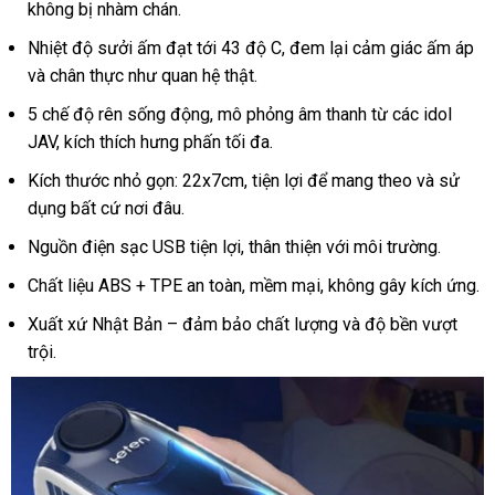
độ
không bị nhàm chán.
có
Nhiệt độ sưởi ấm đạt tới 43 độ C, đem lại cảm giác ấm áp
sưởi
và chân thực như quan hệ thật.
ấm,
cảm
5 chế độ rên sống động, mô phỏng âm thanh từ các idol
giác
JAV, kích thích hưng phấn tối đa.
thật
Kích thước nhỏ gọn: 22x7cm, tiện lợi để mang theo và sử
dụng bất cứ nơi đâu.
Nguồn điện sạc USB tiện lợi, thân thiện với môi trường.
Chất liệu ABS + TPE an toàn, mềm mại, không gây kích ứng.
Xuất xứ Nhật Bản – đảm bảo chất lượng và độ bền vượt
trội.