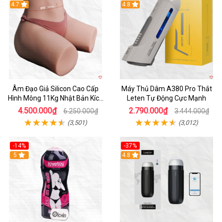
4.7
Hot
4.8
Âm Đạo Giả Silicon Cao Cấp
Máy Thủ Dâm A380 Pro Thắt
Hình Mông 11Kg Nhật Bản Kích
Leten Tự Động Cực Mạnh
Thước Như Thật
4.500.000₫
2.790.000₫
6.250.000₫
3.444.000₫
(3,501)
(3,012)
-14%
-37%
Hot
5
4.8