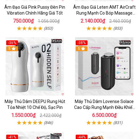
Âm Đạo Giả Pink Pussy Đèn Pin
Âm Đạo Giả Leten AMT AirCraft
Vibration Chính Hãng Giá Tốt
Rung Mạnh Co Bóp Massage
Êm Ái
750.000₫
2.140.000₫
1.056.000₫
2.460.000₫
(853)
(853)
-36%
-38%
Hot
5
Hot
5
Máy Thủ Dâm DEEPU Rung Hút
Máy Thủ Dâm Lovense Solace
Tỏa Nhiệt 10 Chế Độ, Sạc Pin
Cao Cấp Rung Mạnh Điều Khiển
App
1.550.000₫
6.500.000₫
2.422.000₫
(846)
(831)
-41%
-44%