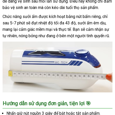
dễ dàng vệ sinh sau mỗi lần sử dụng. Điều này không chỉ đảm
Xspeed
bảo vệ sinh an toàn mà còn kéo dài tuổi thọ sản phẩm.
AD33S
sục
Chức năng sưởi ấm được kích hoạt bằng nút bấm riêng, chỉ
siêu
sau 5-7 phút sẽ đạt nhiệt độ tối đa 43 độ, sưởi ấm êm dịu,
tốc
mang lại cảm giác mềm mại và thực tế. Bạn sẽ cảm nhận sự
độ
tự nhiên, nóng bỏng như đang ở bên một người tình quyến rũ.
có
sưởi
ấm,
cảm
giác
thật
Cốc
Hướng dẫn sử dụng đơn giản, tiện lợi 🎯
thủ
dâm
Nhấn giữ nút nguồn 3 giây để bật hoặc tắt sản phẩm.