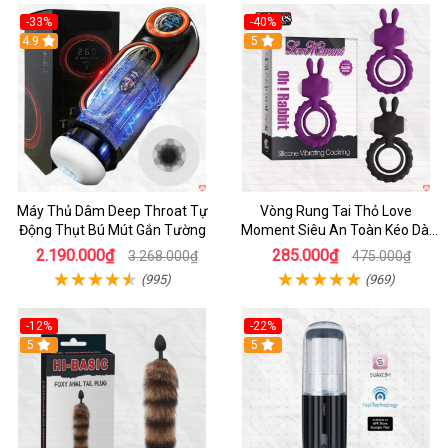
-33%
-40%
Hot
4.9
5
Máy Thủ Dâm Deep Throat Tự
Vòng Rung Tai Thỏ Love
Động Thụt Bú Mút Gắn Tường
Moment Siêu An Toàn Kéo Dài
Thời Gian
2.190.000₫
285.000₫
3.268.000₫
475.000₫
(995)
(969)
-12%
-22%
Hot
5
5