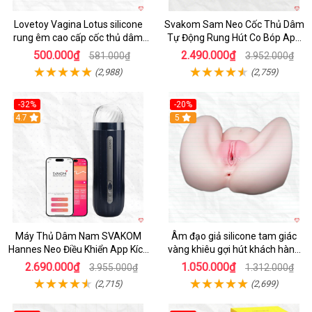
Lovetoy Vagina Lotus silicone
Svakom Sam Neo Cốc Thủ Dâm
rung êm cao cấp cốc thủ dâm
Tự Động Rung Hút Co Bóp App
nam
Điều Khiển
500.000₫
2.490.000₫
581.000₫
3.952.000₫
(2,988)
(2,759)
-32%
-20%
Hot
4.7
Hot
5
Máy Thủ Dâm Nam SVAKOM
Âm đạo giả silicone tam giác
Hannes Neo Điều Khiển App Kích
vàng khiêu gợi hút khách hàng
Thích
nam
2.690.000₫
1.050.000₫
3.955.000₫
1.312.000₫
(2,715)
(2,699)