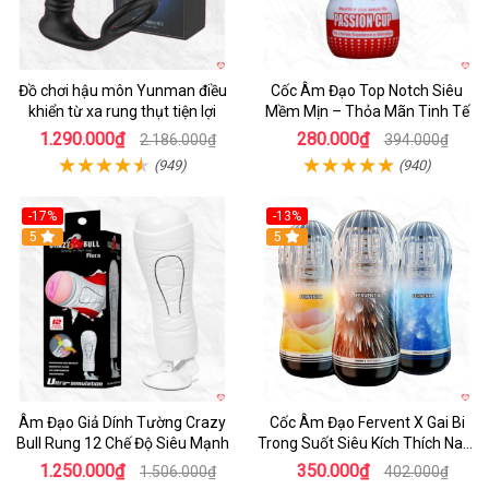
Đồ chơi hậu môn Yunman điều
Cốc Âm Đạo Top Notch Siêu
khiển từ xa rung thụt tiện lợi
Mềm Mịn – Thỏa Mãn Tinh Tế
1.290.000₫
280.000₫
2.186.000₫
394.000₫
(949)
(940)
-17%
-13%
5
Hot
5
Âm Đạo Giả Dính Tường Crazy
Cốc Âm Đạo Fervent X Gai Bi
Bull Rung 12 Chế Độ Siêu Mạnh
Trong Suốt Siêu Kích Thích Nam
Giới
1.250.000₫
350.000₫
1.506.000₫
402.000₫