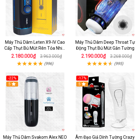
Máy Thủ Dâm Leten X9-IV Cao
Máy Thủ Dâm Deep Throat Tự
Cấp Thụt Bú Mút Rên Tỏa Nhiệt
Động Thụt Bú Mút Gắn Tường
Sạc Pin
2.180.000₫
2.190.000₫
3.963.000₫
3.268.000₫
(996)
(995)
-22%
-17%
5
5
Máy Thủ Dâm Svakom Alex NEO
Âm Đạo Giả Dính Tường Crazy