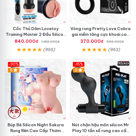
Cốc Thủ Dâm Lovetoy
Vòng rung Pretty Love Cobra
Training Master 2 Đầu Silicon
gai mềm tăng cực khoái cao
Mềm Mại Tiện Lợi
cấp chính hãng
840.000₫
370.000₫
1.183.000₫
536.000₫
(955)
(953)
-30%
-15%
Hot
5
Hot
5
Búp Bê Silicon Night Sakura
Nút chặn hậu môn silicon Mr
Rung Rên Cao Cấp Thơm
Play 10 tần số rung cao cấp