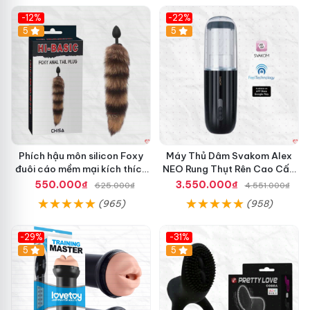
-12%
-22%
Hot
5
5
Phích hậu môn silicon Foxy
Máy Thủ Dâm Svakom Alex
đuôi cáo mềm mại kích thích
NEO Rung Thụt Rên Cao Cấp
cảm giác mới
Điều Khiển App
550.000₫
3.550.000₫
625.000₫
4.551.000₫
(965)
(958)
-29%
-31%
Hot
5
5