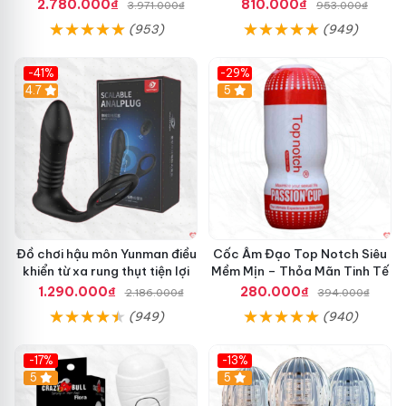
Mượt
tăng khoái cảm
2.780.000₫
810.000₫
3.971.000₫
953.000₫
(953)
(949)
-41%
-29%
Hot
4.7
5
Đồ chơi hậu môn Yunman điều
Cốc Âm Đạo Top Notch Siêu
khiển từ xa rung thụt tiện lợi
Mềm Mịn – Thỏa Mãn Tinh Tế
1.290.000₫
280.000₫
2.186.000₫
394.000₫
(949)
(940)
-17%
-13%
5
Hot
5