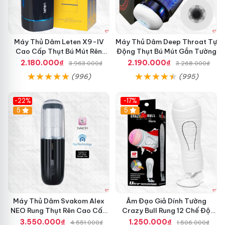
Máy Thủ Dâm Leten X9-IV
Máy Thủ Dâm Deep Throat Tự
Cao Cấp Thụt Bú Mút Rên
Động Thụt Bú Mút Gắn Tường
Tỏa Nhiệt Sạc Pin
2.180.000₫
2.190.000₫
3.963.000₫
3.268.000₫
(996)
(995)
-22%
-17%
5
5
C
ố
Cốc thủ dâm Black QiaRan hút sâu kích thích cực khoái
c
t
mạnh
h
ủ
d
â
m
Máy Thủ Dâm Svakom Alex
Âm Đạo Giả Dính Tường
B
NEO Rung Thụt Rên Cao Cấp
Crazy Bull Rung 12 Chế Độ
l
Điều Khiển App
Siêu Mạnh
3.550.000₫
1.250.000₫
4.551.000₫
1.506.000₫
a