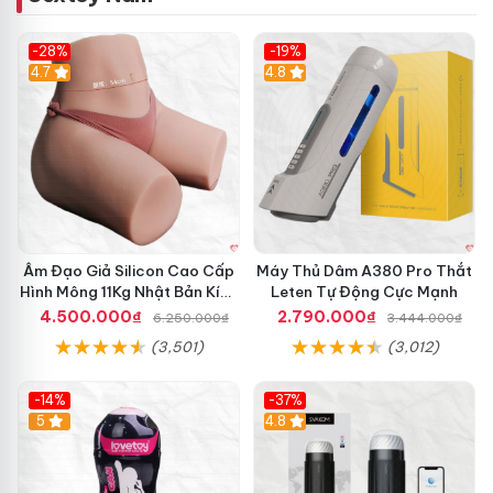
-28%
-19%
4.7
Hot
4.8
Âm Đạo Giả Silicon Cao Cấp
Máy Thủ Dâm A380 Pro Thắt
Hình Mông 11Kg Nhật Bản Kích
Leten Tự Động Cực Mạnh
Thước Như Thật
4.500.000₫
2.790.000₫
6.250.000₫
3.444.000₫
(3,501)
(3,012)
-14%
-37%
Hot
5
4.8