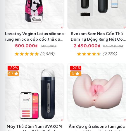
Lovetoy Vagina Lotus silicone
Svakom Sam Neo Cốc Thủ
rung êm cao cấp cốc thủ dâm
Dâm Tự Động Rung Hút Co
nam
Bóp App Điều Khiển
500.000₫
2.490.000₫
581.000₫
3.952.000₫
(2,988)
(2,759)
-32%
-20%
Hot
4.7
Hot
5
Máy Thủ Dâm Nam SVAKOM
Âm đạo giả silicone tam giác