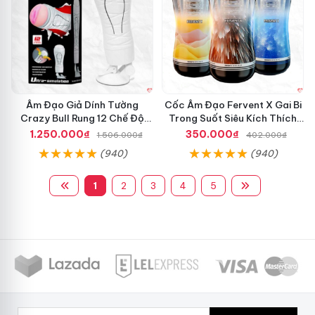
Âm Đạo Giả Dính Tường
Cốc Âm Đạo Fervent X Gai Bi
Crazy Bull Rung 12 Chế Độ
Trong Suốt Siêu Kích Thích
Siêu Mạnh
Nam Giới
1.250.000₫
350.000₫
1.506.000₫
402.000₫
(940)
(940)
1
2
3
4
5