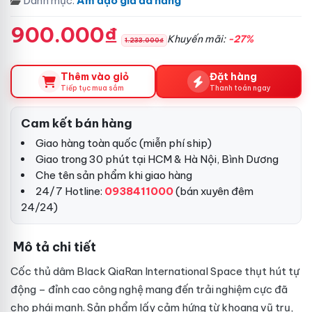
Danh mục:
Âm đạo giả đa năng
900.000₫
Khuyến mãi:
-27%
1.233.000₫
Thêm vào giỏ
Đặt hàng
Tiếp tục mua sắm
Thanh toán ngay
Cam kết bán hàng
Giao hàng toàn quốc (miễn phí ship)
Giao trong 30 phút tại HCM & Hà Nội, Bình Dương
Che tên sản phẩm khi giao hàng
24/7 Hotline:
0938411000
(bán xuyên đêm
24/24)
Mô tả chi tiết
Cốc thủ dâm Black QiaRan International Space thụt hút tự
động – đỉnh cao công nghệ mang đến trải nghiệm cực đã
cho phái mạnh. Sản phẩm lấy cảm hứng từ khoang vũ trụ,