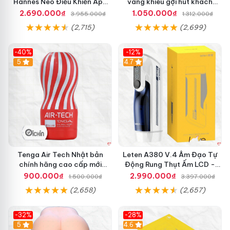
Hannes Neo Điều Khiển App
vàng khiêu gợi hút khách
Kích Thích
hàng nam
2.690.000₫
1.050.000₫
3.955.000₫
1.312.000₫
(2,715)
(2,699)
-40%
-12%
Hot
5
Hot
4.7
Tenga Air Tech Nhật bản
Leten A380 V.4 Âm Đạo Tự
chính hãng cao cấp mới
Động Rung Thụt Ấm LCD -
nguyên seal giá tốt
Cực Phê
900.000₫
2.990.000₫
1.500.000₫
3.397.000₫
(2,658)
(2,657)
-32%
-28%
Hot
5
Hot
4.6