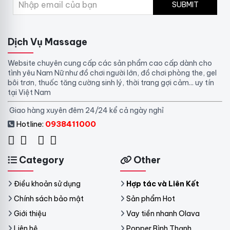
SUBMIT
Dịch Vụ Massage
Website chuyên cung cấp các sản phẩm cao cấp dành cho
tình yêu Nam Nữ như đồ chơi người lớn, đồ chơi phòng the, gel
bôi trơn, thuốc tăng cường sinh lý, thời trang gợi cảm... uy tín
tại Việt Nam
Giao hàng xuyên đêm 24/24 kể cả ngày nghỉ
Hotline:
0938411000
Category
Other
Điều khoản sử dụng
Hợp tác và Liên Kết
Chính sách bảo mật
Sản phẩm Hot
Giới thiệu
Vay tiền nhanh Olava
Liên hệ
Popper Bình Thạnh