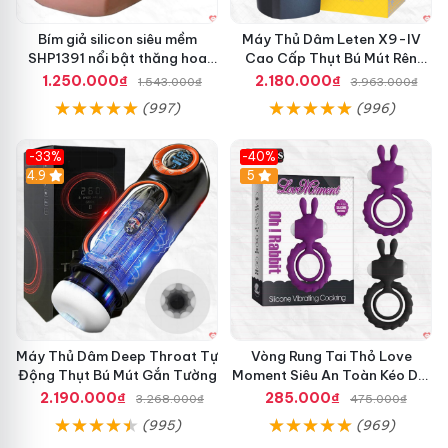
Bím giả silicon siêu mềm
Máy Thủ Dâm Leten X9-IV
SHP1391 nổi bật thăng hoa
Cao Cấp Thụt Bú Mút Rên
hoàn hảo
Tỏa Nhiệt Sạc Pin
1.250.000₫
2.180.000₫
1.543.000₫
3.963.000₫
(997)
(996)
-33%
-40%
Hot
4.9
5
Máy Thủ Dâm Deep Throat Tự
Vòng Rung Tai Thỏ Love
Động Thụt Bú Mút Gắn Tường
Moment Siêu An Toàn Kéo Dài
Thời Gian
2.190.000₫
285.000₫
3.268.000₫
475.000₫
(995)
(969)