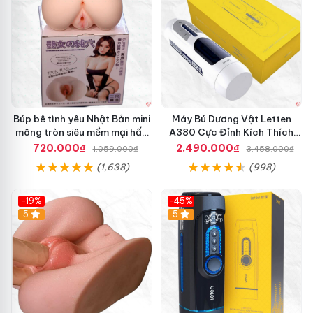
Búp bê tình yêu Nhật Bản mini
Máy Bú Dương Vật Letten
mông tròn siêu mềm mại hấp
A380 Cực Đỉnh Kích Thích
dẫn
Mạnh Mẽ
720.000₫
2.490.000₫
1.059.000₫
3.458.000₫
(1,638)
(998)
-19%
-45%
Hot
5
Hot
5