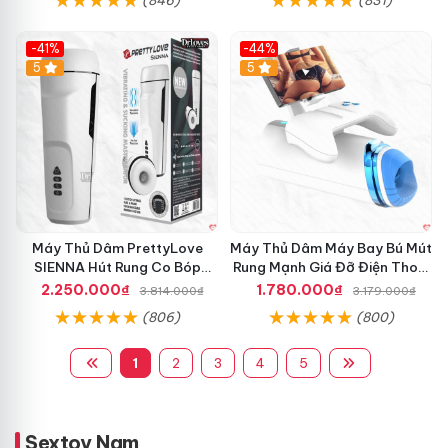
công nghệ giải trí cá nhân đỉnh nhất hiện nay!
ạ
n
-41%
-44%
h
Hot
5
Hot
5
Máy Thủ Dâm PrettyLove
Máy Thủ Dâm Máy Bay Bú Mút
SIENNA Hút Rung Co Bóp
Rung Mạnh Giá Đỡ Điện Thoại
Mạnh Mẽ Nam
Chính Hãng
2.250.000₫
1.780.000₫
3.814.000₫
3.179.000₫
(806)
(800)
1
2
3
4
5
Sextoy Nam