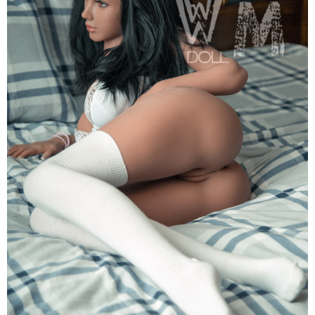
F
Anita
164cm
Siêu
Thật,
Cao
Cấp,
Hot