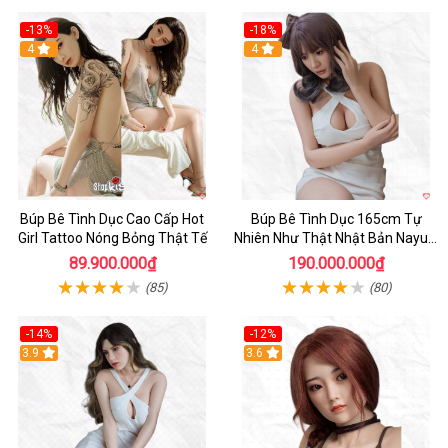
-13%
-18%
4
4
Búp Bê Tình Dục Cao Cấp Hot
Búp Bê Tình Dục 165cm Tự
Girl Tattoo Nóng Bỏng Thật Tế
Nhiên Như Thật Nhật Bản Nayuki
Cao Cấp
89.900.000₫
190.000.000₫
(85)
(80)
-14%
-12%
3.9
3.6