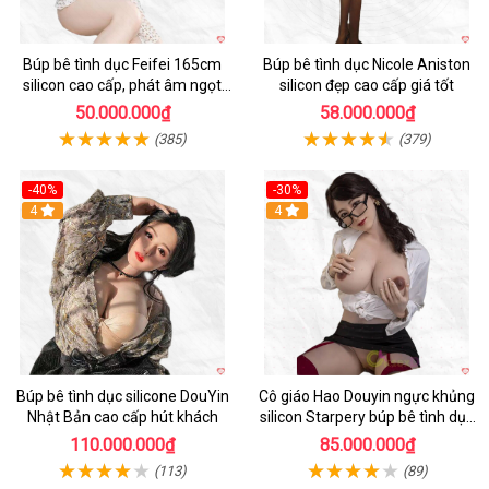
Búp bê tình dục Feifei 165cm
Búp bê tình dục Nicole Aniston
silicon cao cấp, phát âm ngọt
silicon đẹp cao cấp giá tốt
ngào, chân thực
50.000.000₫
58.000.000₫
(385)
(379)
-40%
-30%
4
4
Búp bê tình dục silicone DouYin
Cô giáo Hao Douyin ngực khủng
Nhật Bản cao cấp hút khách
silicon Starpery búp bê tình dục
cao cấp 172cm
110.000.000₫
85.000.000₫
(113)
(89)