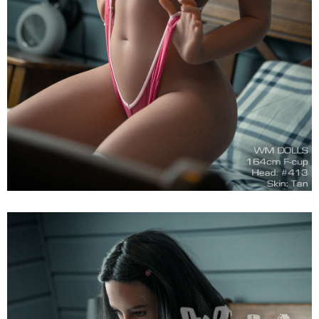
Búp
Bê
Tình
Dục
WM
Dolls
F