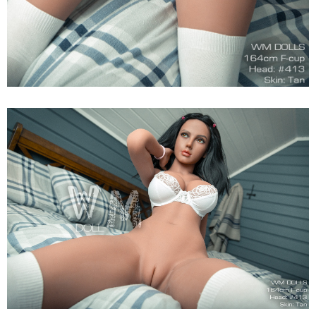
Búp
Bê
Tình
Dục
WM
Dolls
F
Anita
164cm
Siêu
Thật,
Cao
Cấp,
Hot