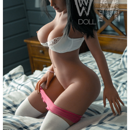
Anita
164cm
Siêu
Thật,
Cao
Cấp,
Hot