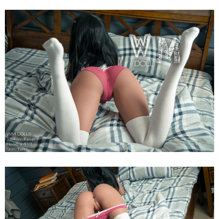
Búp
Bê
Tình
Dục
WM
Dolls
F
Anita
164cm
Siêu
Thật,
Cao
Cấp,
Hot
Búp
Bê
Tình
Dục
WM