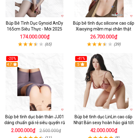
Búp Bê Tình Dục Gynoid AnDy
Búp bê tình dục silicone cao cấp
165cm Siêu Thực - Mới 2025
Xiaoying mềm mại chân thật
174.000.000₫
26.700.000₫
(65)
(39)
-20%
-41%
Hot
4.7
5
Búp bê tình dục bán thân JJ01
Búp bê tình dục LinLin cao cấp
dáng chuẩn giá rẻ siêu quyến rũ
Nhật Bản sexy hoàn hảo giá tốt
2.000.000₫
42.000.000₫
2.500.000₫
(11)
(8)