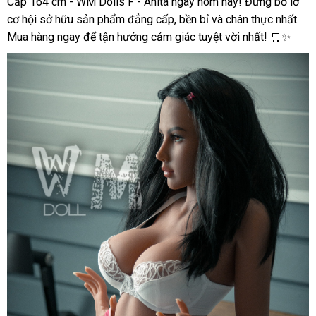
Cấp 164 cm - WM Dolls F - Anita ngay hôm nay! Đừng bỏ lỡ
cơ hội sở hữu sản phẩm đẳng cấp, bền bỉ và chân thực nhất.
Mua hàng ngay để tận hưởng cảm giác tuyệt vời nhất! 🛒✨