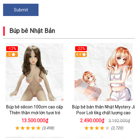
Búp bê Nhật Bản
-12%
-22%
5
Hot
4.4
Búp bê silicon 100cm cao cấp
Búp bê bán thân Nhật Mystery Ji
Thiên thần mới lớn tươi trẻ
Poor Loli 6kg chất lượng cao
13.500.000₫
2.490.000₫
3.192.000₫
(3,498)
(2,720)