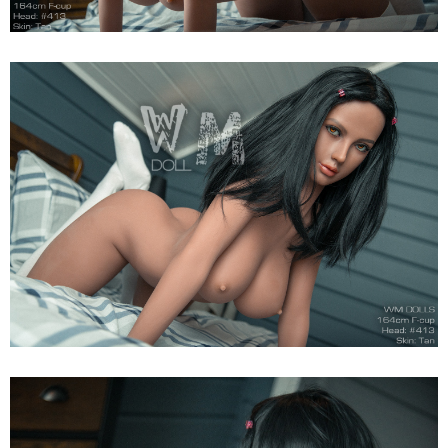
Cấp,
Hot
Búp
Bê
Tình
Dục
WM
Dolls
F
Anita
164cm
Siêu
Thật,
Cao
Cấp,
Hot
Búp
Bê
Tình
Dục