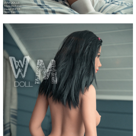
Cao
Cấp,
Hot
Búp
Bê
Tình
Dục
WM
Dolls
F
Anita
164cm
Siêu
Thật,
Cao
Cấp,
Hot