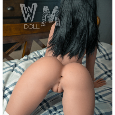
WM
Dolls
F
Anita
164cm
Siêu
Thật,
Cao
Cấp,
Hot