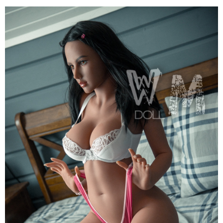
Búp
Bê
Tình
Dục
WM
Dolls
F
Anita
164cm
Siêu
Thật,
Cao
Cấp,
Hot