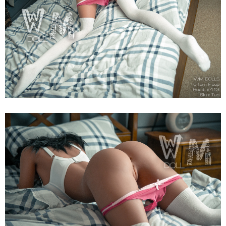
Dolls
F
Anita
164cm
Siêu
Thật,
Cao
Cấp,
Hot
Búp
Bê
Tình
Dục
WM
Dolls
F
Anita
164cm
Siêu
Thật,