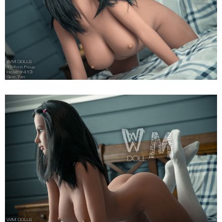
Anita
164cm
Siêu
Thật,
Cao
Cấp,
Hot
Búp
Bê
Tình
Dục
WM
Dolls
F
Anita
164cm
Siêu
Thật,
Cao