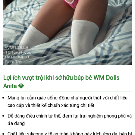
Búp
Lợi ích vượt trội khi sở hữu búp bê WM Dolls
Bê
Anita 💎
Tình
Dục
Mang lại cảm giác sống động như người thật với chất liệu
WM
cao cấp và thiết kế chuẩn xác từng chi tiết.
Dolls
F
Dễ dàng điều chỉnh tư thế, đem lại trải nghiệm phong phú và
Anita
đa dạng.
164cm
Siêu
Chất liệu silicone y tế an toàn, không gây kích ứng da, bền bỉ