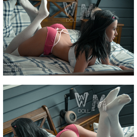
Tình
Dục
WM
Dolls
F
Anita
164cm
Siêu
Thật,
Cao
Cấp,
Hot
Búp
Bê
Tình
Dục
WM
Dolls
F
Anita