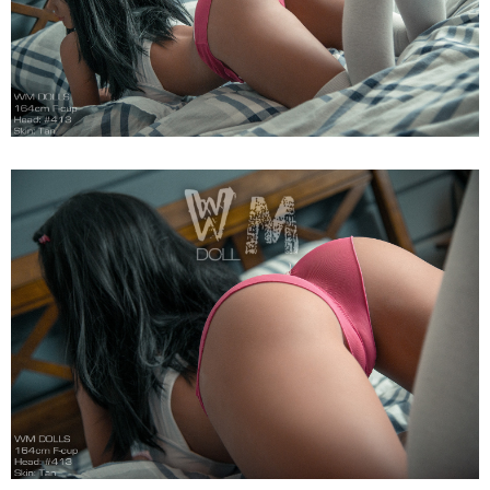
164cm
Siêu
Thật,
Cao
Cấp,
Hot
Búp
Bê
Tình
Dục
WM
Dolls
F
Anita
164cm
Siêu
Thật,
Cao
Cấp,
Hot