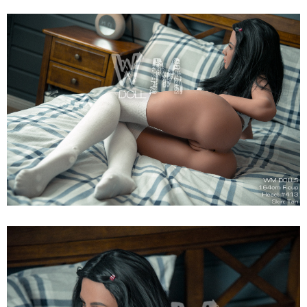
Búp
Bê
Tình
Dục
WM
Dolls
F
Anita
164cm
Siêu
Thật,
Cao
Cấp,
Hot
Búp
Bê
Tình
Dục
WM
Dolls