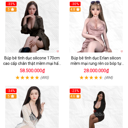
-33%
-30%
5
4.8
Búp bê tình dục silicone 170cm
Búp bê tình dục Erlan silicon
cao cấp chân thật mềm mại hấp
mềm mại rung rên co bóp tự
dẫn
động
58.500.000₫
28.000.000₫
(495)
(494)
-34%
-23%
5
4.6