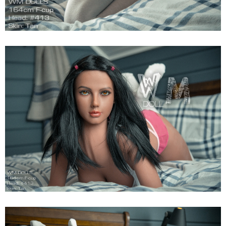
Búp
Bê
Tình
Dục
WM
Dolls
F
Anita
164cm
Siêu
Thật,
Cao
Cấp,
Hot
Búp
Bê