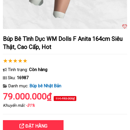
Búp Bê Tình Dục WM Dolls F Anita 164cm Siêu
Thật, Cao Cấp, Hot
Tình trạng:
Còn hàng
Sku:
16987
Danh mục:
Búp bê Nhật Bản
79.000.000₫
114.493.000₫
Khuyến mãi:
-31%
ĐẶT HÀNG