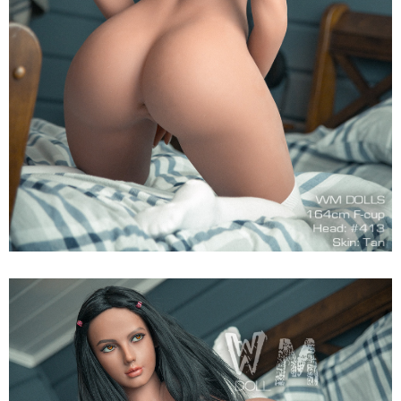
Búp
Bê
Tình
Dục
WM
Dolls
F