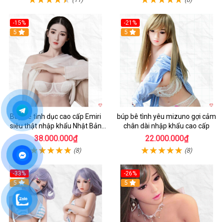
-15%
-21%
5
5
Búp bê tình dục cao cấp Emiri
búp bê tình yêu mizuno gợi cảm
siêu thật nhập khẩu Nhật Bản
chân dài nhập khẩu cao cấp
giá tốt
38.000.000₫
22.000.000₫
(8)
(8)
-33%
-26%
Hot
5
Hot
5