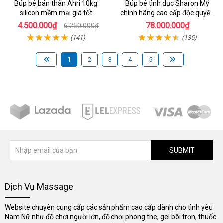
Búp bê bán thân Ahri 10kg
Búp bê tình dục Sharon Mỹ
silicon mềm mại giá tốt
chính hãng cao cấp độc quyền
giá tốt
4.500.000₫
78.000.000₫
6.250.000₫
(141)
(135)
1
2
3
4
5
SUBMIT
Dịch Vụ Massage
Website chuyên cung cấp các sản phẩm cao cấp dành cho tình yêu
Nam Nữ như đồ chơi người lớn, đồ chơi phòng the, gel bôi trơn, thuốc