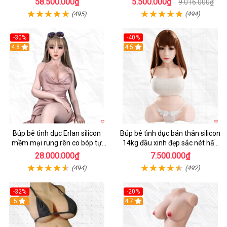
58.500.000₫
5.500.000₫
9.016.000₫
(495)
(494)
-30%
-40%
4.8
4.5
Búp bê tình dục Erlan silicon
Búp bê tình dục bán thân silicon
mềm mại rung rên co bóp tự
14kg đầu xinh đẹp sắc nét hấp
động
dẫn
28.000.000₫
7.500.000₫
(494)
(492)
-32%
-20%
5
4.7