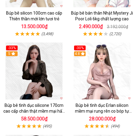
Búp bê silicon 100cm cao cấp
Búp bê bán thân Nhật Mystery Ji
Thiên thần mới lớn tươi trẻ
Poor Loli 6kg chất lượng cao
13.500.000₫
2.490.000₫
3.192.000₫
(3,498)
(2,720)
-33%
-30%
5
4.8
Búp bê tình dục silicone 170cm
Búp bê tình dục Erlan silicon
cao cấp chân thật mềm mại hấp
mềm mại rung rên co bóp tự
dẫn
động
58.500.000₫
28.000.000₫
(495)
(494)