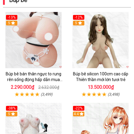
Búp bê
-13%
-12%
Hot
5
5
Búp bê bán thân ngực to rung
Búp bê silicon 100cm cao cấp
rên sống động hấp dẫn mua
Thiên thần mới lớn tươi trẻ
ngay
2.290.000₫
13.500.000₫
2.632.000₫
(3,499)
(3,498)
-38%
-22%
Hot
5
Hot
4.4