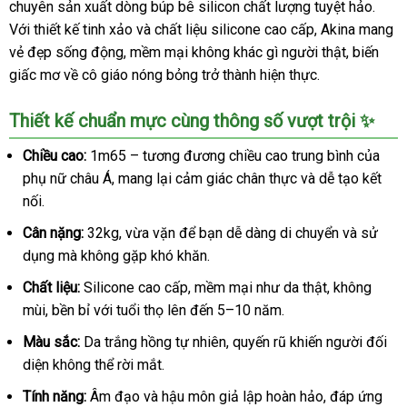
chuyên sản xuất dòng búp bê silicon chất lượng tuyệt hảo.
Với thiết kế tinh xảo và chất liệu silicone cao cấp, Akina mang
vẻ đẹp sống động, mềm mại không khác gì người thật, biến
giấc mơ về cô giáo nóng bỏng trở thành hiện thực.
Thiết kế chuẩn mực cùng thông số vượt trội ✨
Chiều cao:
1m65 – tương đương chiều cao trung bình của
phụ nữ châu Á, mang lại cảm giác chân thực và dễ tạo kết
nối.
Cân nặng:
32kg, vừa vặn để bạn dễ dàng di chuyển và sử
dụng mà không gặp khó khăn.
Chất liệu:
Silicone cao cấp, mềm mại như da thật, không
mùi, bền bỉ với tuổi thọ lên đến 5–10 năm.
Màu sắc:
Da trắng hồng tự nhiên, quyến rũ khiến người đối
diện không thể rời mắt.
Tính năng:
Âm đạo và hậu môn giả lập hoàn hảo, đáp ứng