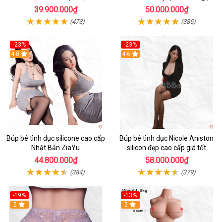
Người Chơi
ngào, chân thực
39.900.000₫
50.000.000₫
(473)
(385)
-23%
-23%
4.8
4.6
Búp bê tình dục silicone cao cấp
Búp bê tình dục Nicole Aniston
Nhật Bản ZiaYu
silicon đẹp cao cấp giá tốt
44.800.000₫
58.000.000₫
(384)
(379)
-19%
-13%
Hot
5
5