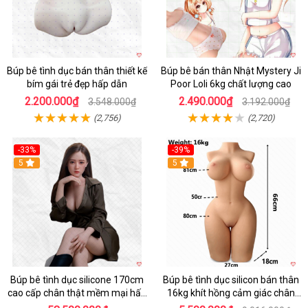
Búp bê tình dục bán thân thiết kế
Búp bê bán thân Nhật Mystery Ji
bím gái trẻ đẹp hấp dẫn
Poor Loli 6kg chất lượng cao
2.200.000₫
2.490.000₫
3.548.000₫
3.192.000₫
(2,756)
(2,720)
-33%
-39%
5
5
Búp bê tình dục silicone 170cm
Búp bê tình dục silicon bán thân
cao cấp chân thật mềm mại hấp
16kg khít hồng cảm giác chân
dẫn
thực mê hoặc