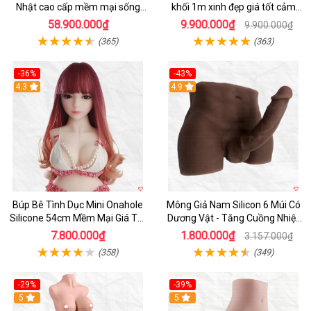
Nhật cao cấp mềm mại sống
khối 1m xinh đẹp giá tốt cảm
động
giác thật
58.900.000₫
9.900.000₫
9.900.000₫
(365)
(363)
-36%
-43%
4.3
Hot
4.9
Búp Bê Tình Dục Mini Onahole
Mông Giả Nam Silicon 6 Múi Có
Silicone 54cm Mềm Mại Giá Tốt
Dương Vật - Tăng Cuồng Nhiệt
Đáng Mua
Đêm
7.800.000₫
1.800.000₫
3.157.000₫
(358)
(349)
-29%
-39%
5
5