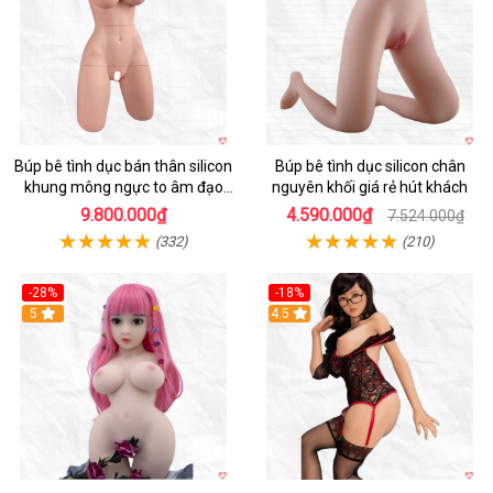
Búp bê tình dục bán thân silicon
Búp bê tình dục silicon chân
khung mông ngực to âm đạo
nguyên khối giá rẻ hút khách
khít chặt tự nhiên
9.800.000₫
4.590.000₫
7.524.000₫
(332)
(210)
-28%
-18%
5
Hot
4.5