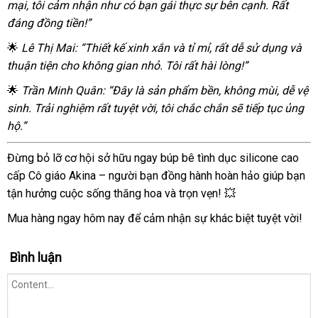
mại, tôi cảm nhận như có bạn gái thực sự bên cạnh. Rất
cấp
Akina
đáng đồng tiền!”
Cô
🌟
Lê Thị Mai: “Thiết kế xinh xắn và tỉ mỉ, rất dễ sử dụng và
giáo
thuận tiện cho không gian nhỏ. Tôi rất hài lòng!”
chân
thực,
🌟
Trần Minh Quân: “Đây là sản phẩm bền, không mùi, dễ vệ
mê
sinh. Trải nghiệm rất tuyệt vời, tôi chắc chắn sẽ tiếp tục ủng
hoặc
hộ.”
Đừng bỏ lỡ cơ hội sở hữu ngay búp bê tình dục silicone cao
cấp Cô giáo Akina – người bạn đồng hành hoàn hảo giúp bạn
tận hưởng cuộc sống thăng hoa và trọn vẹn! 💥
Mua hàng ngay hôm nay để cảm nhận sự khác biệt tuyệt vời!
Bình luận