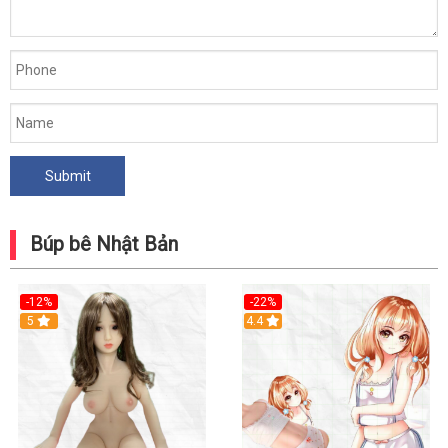
Búp bê Nhật Bản
-12%
-22%
5
Hot
4.4