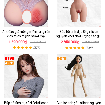
Âm đạo giả mông mềm rung rên
Búp bê tình dục 8kg silicon
kích thích mạnh mượt mại
nguyên khối chất lượng cao giá
tốt
1.290.000₫
2.850.000₫
1.592.000₫
3.275.000₫
(377)
(368)
-12%
5
Hot
4.6
Búp bê tình dục Fei Fei silicone
Búp bê tình yêu silicon nguyên