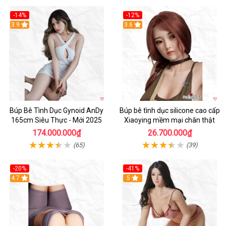
-14%
-12%
3.9
3.6
Búp Bê Tình Dục Gynoid AnDy
Búp bê tình dục silicone cao cấp
165cm Siêu Thực - Mới 2025
Xiaoying mềm mại chân thật
174.000.000₫
26.700.000₫
(65)
(39)
-20%
-41%
Hot
4.7
5