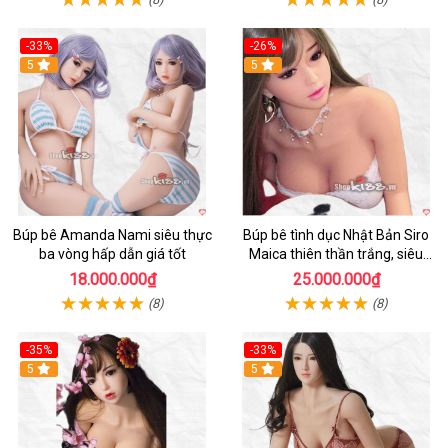
-33%
-26%
Hot
5
Hot
5
Búp bê Amanda Nami siêu thực
Búp bê tình dục Nhật Bản Siro
ba vòng hấp dẫn giá tốt
Maica thiên thần trắng, siêu
thực, thoải mái
18.000.000₫
25.000.000₫
(8)
(8)
-35%
-33%
Hot
5
Hot
5