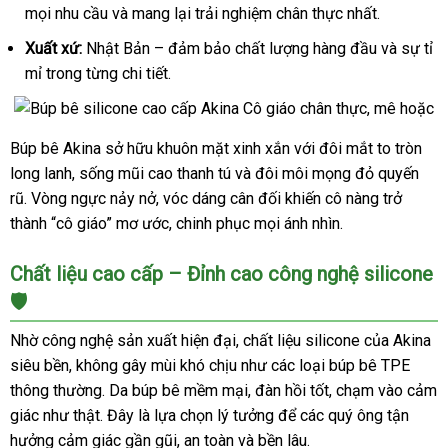
mọi nhu cầu và mang lại trải nghiệm chân thực nhất.
Xuất xứ:
Nhật Bản – đảm bảo chất lượng hàng đầu và sự tỉ
mỉ trong từng chi tiết.
Búp bê Akina sở hữu khuôn mặt xinh xắn với đôi mắt to tròn
Búp
long lanh, sống mũi cao thanh tú và đôi môi mọng đỏ quyến
bê
silicone
rũ. Vòng ngực nảy nở, vóc dáng cân đối khiến cô nàng trở
cao
thành “cô giáo” mơ ước, chinh phục mọi ánh nhìn.
cấp
Akina
Chất liệu cao cấp – Đỉnh cao công nghệ silicone
Cô
🛡️
giáo
chân
Nhờ công nghệ sản xuất hiện đại, chất liệu silicone của Akina
thực,
siêu bền, không gây mùi khó chịu như các loại búp bê TPE
mê
thông thường. Da búp bê mềm mại, đàn hồi tốt, chạm vào cảm
hoặc
giác như thật. Đây là lựa chọn lý tưởng để các quý ông tận
hưởng cảm giác gần gũi, an toàn và bền lâu.