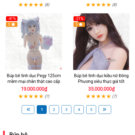
(8)
(8)
-41%
-21%
Hot
5
Hot
5
Búp bê tình dục Pegy 125cm
Búp bê tình dục kiều nữ Đông
mềm mại chân thật cao cấp
Phương siêu thực giá tốt
19.000.000₫
35.000.000₫
(7)
(7)
1
2
3
4
5