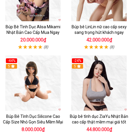
Búp Bê Tình Dục Alisa Mikami
Búp bê LinLin nữ cao cấp sexy
Nhật Bản Cao Cấp Mua Ngay
sang trọng hút khách ngay
20.000.000₫
42.000.000₫
(8)
(8)
-44%
-24%
Hot
5
Hot
5
Búp Bê Tình Dục Silicone Cao
Búp bê tình dục ZiaYu Nhật Bản
Cấp Size Nhỏ Gọn Siêu Mềm Mại
cao cấp thật mềm mại giá tốt
8.000.000₫
44.800.000₫