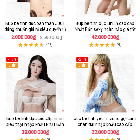
Búp bê tình dục bán thân JJ01
Búp bê tình dục LinLin cao cấp
dáng chuẩn giá rẻ siêu quyến rũ
Nhật Bản sexy hoàn hảo giá tốt
2.000.000₫
42.000.000₫
2.500.000₫
(11)
(8)
-15%
-21%
5
5
Búp bê tình dục cao cấp Emiri
búp bê tình yêu mizuno gợi cảm
siêu thật nhập khẩu Nhật Bản
chân dài nhập khẩu cao cấp
giá tốt
38.000.000₫
22.000.000₫
(8)
(8)