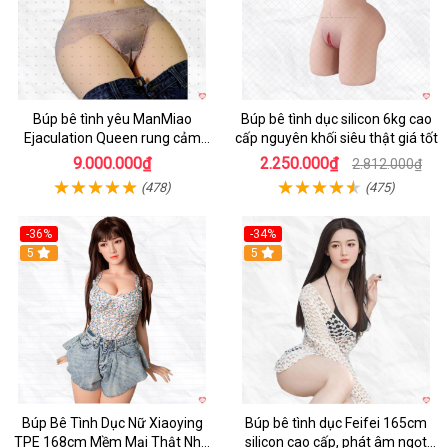
Búp bê tình yêu ManMiao
Búp bê tình dục silicon 6kg cao
Ejaculation Queen rung cảm
cấp nguyên khối siêu thật giá tốt
biến sưởi ấm phun nước thông
9.000.000₫
2.250.000₫
2.812.000₫
minh
(478)
(475)
-36%
-34%
Hot
5
5
Búp Bê Tình Dục Nữ Xiaoying
Búp bê tình dục Feifei 165cm
TPE 168cm Mềm Mại Thật Như
silicon cao cấp, phát âm ngọt