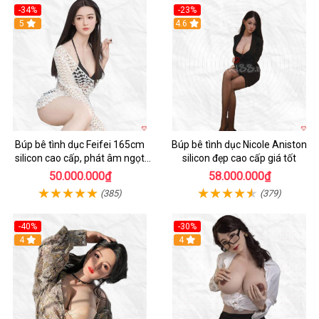
-34%
-23%
5
4.6
Búp bê tình dục Feifei 165cm
Búp bê tình dục Nicole Aniston
silicon cao cấp, phát âm ngọt
silicon đẹp cao cấp giá tốt
ngào, chân thực
50.000.000₫
58.000.000₫
(385)
(379)
-40%
-30%
4
4