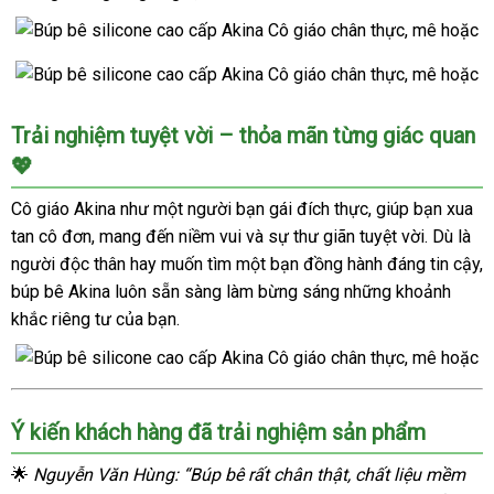
Búp
bê
Búp
silicone
Trải nghiệm tuyệt vời – thỏa mãn từng giác quan
bê
cao
💖
silicone
cấp
cao
Akina
Cô giáo Akina như một người bạn gái đích thực, giúp bạn xua
cấp
Cô
tan cô đơn, mang đến niềm vui và sự thư giãn tuyệt vời. Dù là
Akina
giáo
người độc thân hay muốn tìm một bạn đồng hành đáng tin cậy,
Cô
chân
búp bê Akina luôn sẵn sàng làm bừng sáng những khoảnh
giáo
thực,
chân
khắc riêng tư của bạn.
mê
thực,
hoặc
mê
hoặc
Búp
Ý kiến khách hàng đã trải nghiệm sản phẩm
bê
silicone
🌟
Nguyễn Văn Hùng: “Búp bê rất chân thật, chất liệu mềm
cao