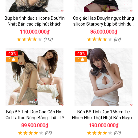
Búp bê tình dục silicone DouYin
Cô giáo Hao Douyin ngực khủng
Nhật Bản cao cấp hút khách
silicon Starpery búp bê tình dục
cao cấp 172cm
110.000.000₫
85.000.000₫
(113)
(89)
-13%
-18%
4
4
Búp Bê Tình Dục Cao Cấp Hot
Búp Bê Tình Dục 165cm Tự
Girl Tattoo Nóng Bỏng Thật Tế
Nhiên Như Thật Nhật Bản Nayuki
Cao Cấp
89.900.000₫
190.000.000₫
(85)
(80)