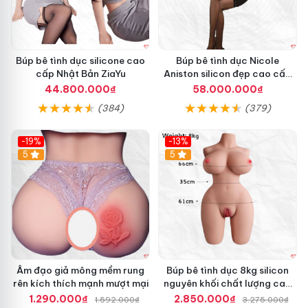
Búp bê tình dục silicone cao
Búp bê tình dục Nicole
cấp Nhật Bản ZiaYu
Aniston silicon đẹp cao cấp
giá tốt
44.800.000₫
58.000.000₫
(384)
(379)
-19%
-13%
Hot
5
5
Âm đạo giả mông mềm rung
Búp bê tình dục 8kg silicon
rên kích thích mạnh mượt mại
nguyên khối chất lượng cao
giá tốt
1.290.000₫
2.850.000₫
1.592.000₫
3.275.000₫