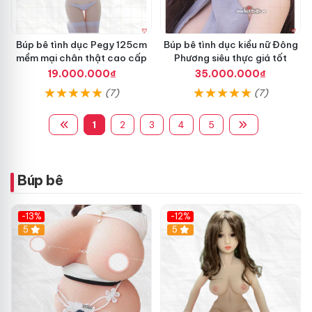
y
ngay hôm nay! 🔥🛒
t
ó
c
Búp bê tình dục Pegy 125cm
Búp bê tình dục kiều nữ Đông
mềm mại chân thật cao cấp
Phương siêu thực giá tốt
19.000.000₫
35.000.000₫
(7)
(7)
1
2
3
4
5
Búp bê
-13%
-12%
Hot
5
5