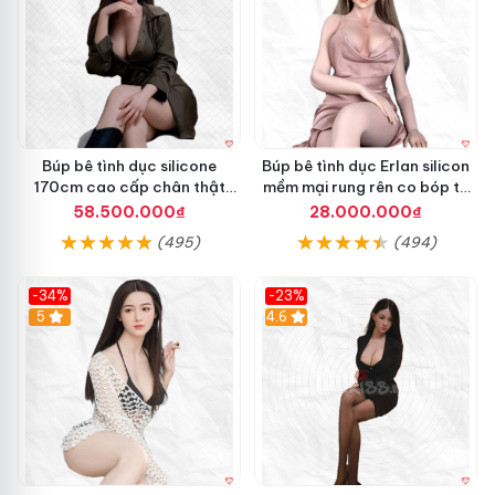
Búp bê tình dục silicone
Búp bê tình dục Erlan silicon
170cm cao cấp chân thật
mềm mại rung rên co bóp tự
mềm mại hấp dẫn
động
58.500.000₫
28.000.000₫
(495)
(494)
-34%
-23%
5
4.6
B
ú
p
b
ê
t
ì
n