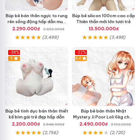
Búp bê bán thân ngực to rung
Búp bê silicon 100cm cao cấp
rên sống động hấp dẫn mua
Thiên thần mới lớn tươi trẻ
ngay
2.290.000₫
13.500.000₫
2.632.000₫
(3,499)
(3,498)
-38%
-22%
Hot
5
Hot
4.4
Búp bê tình dục bán thân thiết
Búp bê bán thân Nhật
kế bím gái trẻ đẹp hấp dẫn
Mystery Ji Poor Loli 6kg chất
lượng cao
2.200.000₫
2.490.000₫
3.548.000₫
3.192.000₫
(2,756)
(2,720)