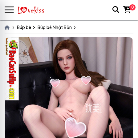
0
Búp bê
Búp bê Nhật Bản