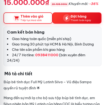
15.000.000₫
Khuyến mãi:
-36%
23.438.000₫
Thêm vào giỏ
Đặt hàng
Tiếp tục mua sắm
Thanh toán ngay
Cam kết bán hàng
Giao hàng toàn quốc (miễn phí ship)
Giao trong 30 phút tại HCM & Hà Nội, Bình Dương
Che tên sản phẩm khi giao hàng
24/7 Hotline:
0938411000
(bán xuyên đêm
24/24)
Mô tả chi tiết
Búp bê tình dục Full Mỹ Latinh Silva – Vũ điệu Sampa
quyến rũ tuyệt đỉnh 🌟
Mang đến sự mới lạ cho bộ sưu tập búp bê tình dục, em
Silva phiên bản Mỹ Latinh của hãng COC là biểu tượng của