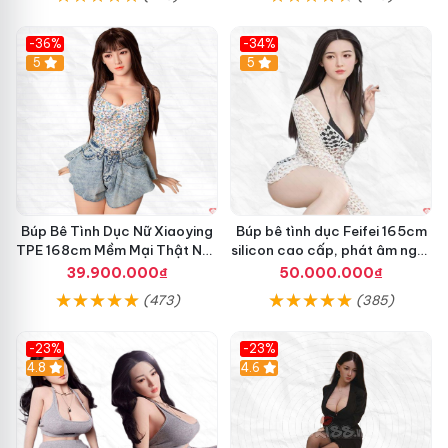
-36%
-34%
Hot
5
5
Búp Bê Tình Dục Nữ Xiaoying
Búp bê tình dục Feifei 165cm
TPE 168cm Mềm Mại Thật Như
silicon cao cấp, phát âm ngọt
Người Chơi
ngào, chân thực
39.900.000₫
50.000.000₫
(473)
(385)
-23%
-23%
4.8
4.6