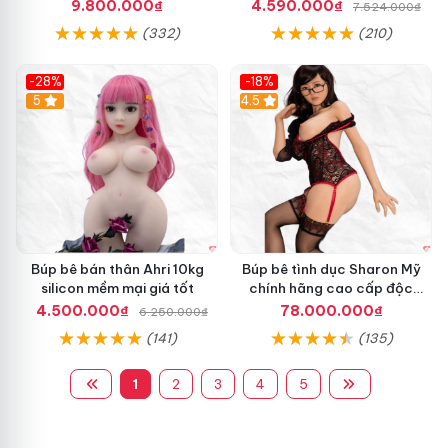
âm đạo khít chặt tự nhiên
9.800.000₫
4.590.000₫
7.524.000₫
(332)
(210)
-28%
-18%
5
Hot
4.5
Búp bê bán thân Ahri 10kg
Búp bê tình dục Sharon Mỹ
silicon mềm mại giá tốt
chính hãng cao cấp độc
quyền giá tốt
4.500.000₫
78.000.000₫
6.250.000₫
(141)
(135)
1
2
3
4
5