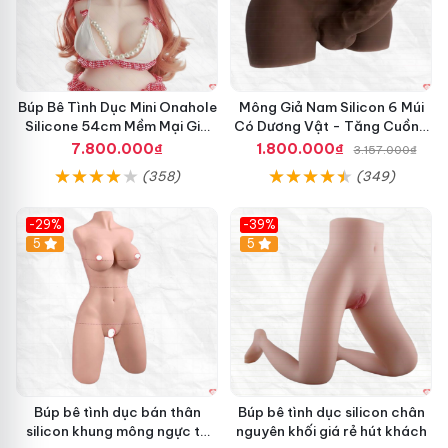
Búp Bê Tình Dục Mini Onahole
Mông Giả Nam Silicon 6 Múi
Silicone 54cm Mềm Mại Giá
Có Dương Vật - Tăng Cuồng
Tốt Đáng Mua
Nhiệt Đêm
7.800.000₫
1.800.000₫
3.157.000₫
(358)
(349)
-29%
-39%
5
5
Búp bê tình dục bán thân
Búp bê tình dục silicon chân
silicon khung mông ngực to
nguyên khối giá rẻ hút khách