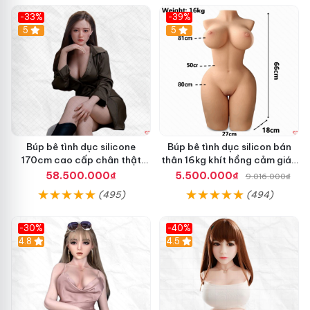
-33%
-39%
5
5
Búp bê tình dục silicone
Búp bê tình dục silicon bán
170cm cao cấp chân thật
thân 16kg khít hồng cảm giác
mềm mại hấp dẫn
chân thực mê hoặc
58.500.000₫
5.500.000₫
9.016.000₫
(495)
(494)
-30%
-40%
4.8
4.5