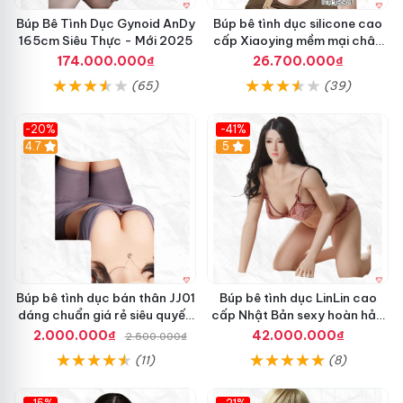
b
h
Búp Bê Tình Dục Gynoid AnDy
Búp bê tình dục silicone cao
ê
ự
165cm Siêu Thực - Mới 2025
cấp Xiaoying mềm mại chân
t
c
thật
ì
đ
174.000.000₫
26.700.000₫
n
ầ
(65)
(39)
h
u
d
s
ụ
i
-20%
-41%
c
l
Hot
4.7
5
S
i
i
c
l
o
v
n
a
e
M
c
ỹ
ấ
L
y
Búp bê tình dục bán thân JJ01
Búp bê tình dục LinLin cao
a
t
dáng chuẩn giá rẻ siêu quyến
cấp Nhật Bản sexy hoàn hảo
t
ó
rũ
giá tốt
i
c
2.000.000₫
42.000.000₫
2.500.000₫
n
(11)
(8)
c
h
B
â