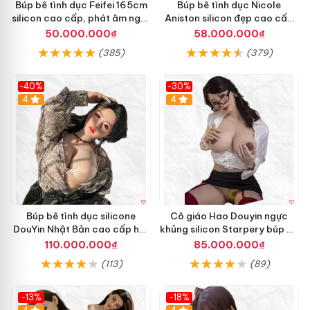
Búp bê tình dục Feifei 165cm
Búp bê tình dục Nicole
h
silicon cao cấp, phát âm ngọt
Aniston silicon đẹp cao cấp
d
ngào, chân thực
giá tốt
50.000.000₫
58.000.000₫
ụ
c
(385)
(379)
S
i
-40%
-30%
l
4
4
v
a
M
ỹ
L
a
t
i
n
Búp bê tình dục silicone
Cô giáo Hao Douyin ngực
c
DouYin Nhật Bản cao cấp hút
khủng silicon Starpery búp bê
h
khách
tình dục cao cấp 172cm
110.000.000₫
85.000.000₫
B
â
ú
n
(113)
(89)
p
t
b
h
ê
-13%
-18%
ự