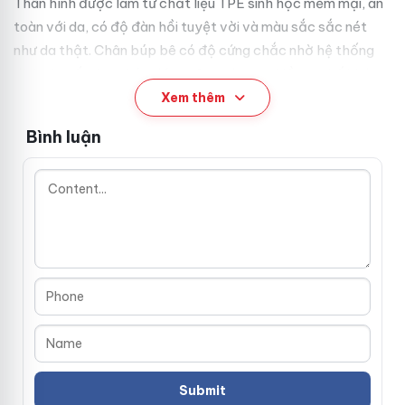
Thân hình được làm từ chất liệu TPE sinh học mềm mại, an
toàn với da, có độ đàn hồi tuyệt vời và màu sắc sắc nét
như da thật. Chân búp bê có độ cứng chắc nhờ hệ thống
đinh gia cố, cho phép đứng vững và tạo nhiều tư thế khác
nhau dễ dàng, phục vụ mọi nhu cầu trưng bày hoặc ghép
Xem thêm
cảnh cosplay.
Bình luận
Thông số kỹ thuật chuẩn xác – Búp bê
tình dục Full Mỹ Latinh Silva
Chiều cao:
1m58cm – kích thước hoàn hảo, dễ dàng
giữ thăng bằng và tạo dáng
Cân nặng:
35kg, cảm giác cầm nắm vừa tay, thật tay
Chất liệu:
Đầu Silicone + Thân TPE mềm mại, an toàn
và bền bỉ với thời gian
Đặc điểm nổi bật:
Đầu cấy tóc thật, thân chất liệu