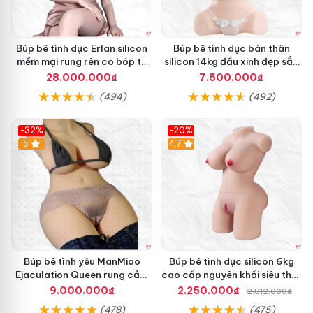
Búp bê tình dục Erlan silicon
Búp bê tình dục bán thân
mềm mại rung rên co bóp tự
silicon 14kg đầu xinh đẹp sắc
động
nét hấp dẫn
28.000.000₫
7.500.000₫
(494)
(492)
-32%
-20%
5
4.7
Búp bê tình yêu ManMiao
Búp bê tình dục silicon 6kg
Ejaculation Queen rung cảm
cao cấp nguyên khối siêu thật
biến sưởi ấm phun nước thông
giá tốt
9.000.000₫
2.250.000₫
2.812.000₫
minh
(478)
(475)