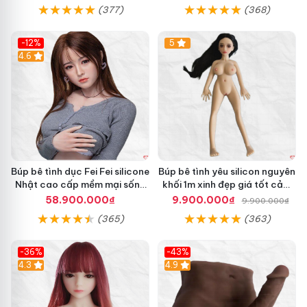
(377)
(368)
-12%
5
Hot
4.6
Búp bê tình dục Fei Fei silicone
Búp bê tình yêu silicon nguyên
Nhật cao cấp mềm mại sống
khối 1m xinh đẹp giá tốt cảm
động
giác thật
58.900.000₫
9.900.000₫
9.900.000₫
(365)
(363)
-36%
-43%
4.3
Hot
4.9