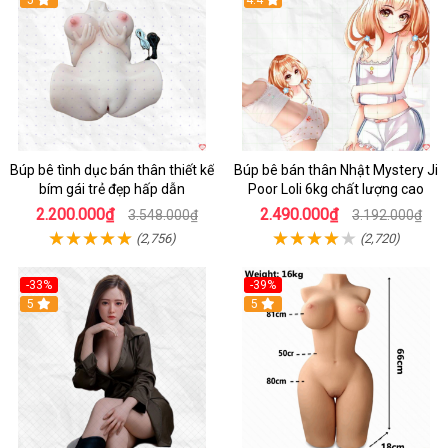
Hot
5
Hot
4.4
Búp bê tình dục bán thân thiết kế
Búp bê bán thân Nhật Mystery Ji
bím gái trẻ đẹp hấp dẫn
Poor Loli 6kg chất lượng cao
2.200.000₫
2.490.000₫
3.548.000₫
3.192.000₫
(2,756)
(2,720)
-33%
-39%
5
5