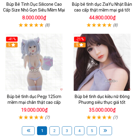
Búp Bê Tình Dục Silicone Cao
Búp bê tình dục ZiaYu Nhật Bản
Cấp Size Nhỏ Gọn Siêu Mềm Mại
cao cấp thật mềm mại giá tốt
8.000.000₫
44.800.000₫
(8)
(8)
-41%
-21%
Hot
5
Hot
5
Búp bê tình dục Pegy 125cm
Búp bê tình dục kiều nữ Đông
mềm mại chân thật cao cấp
Phương siêu thực giá tốt
19.000.000₫
35.000.000₫
(7)
(7)
1
2
3
4
5