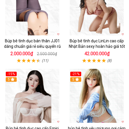
Búp bê tình dục bán thân JJ01
Búp bê tình dục LinLin cao cấp
dáng chuẩn giá rẻ siêu quyến rũ
Nhật Bản sexy hoàn hảo giá tốt
2.000.000₫
42.000.000₫
2.500.000₫
(11)
(8)
-15%
-21%
5
5
Búp bê tình dục cao cấp Emiri
búp bê tình yêu mizuno gợi cảm