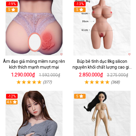
-19%
-13%
Hot
5
5
Âm đạo giả mông mềm rung rên
Búp bê tình dục 8kg silicon
kích thích mạnh mượt mại
nguyên khối chất lượng cao giá
tốt
1.290.000₫
2.850.000₫
1.592.000₫
3.275.000₫
(377)
(368)
-12%
5
Hot
4.6