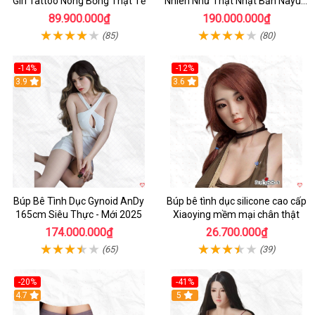
Girl Tattoo Nóng Bỏng Thật Tế
Nhiên Như Thật Nhật Bản Nayuki
Cao Cấp
89.900.000₫
190.000.000₫
(85)
(80)
-14%
-12%
3.9
3.6
Búp Bê Tình Dục Gynoid AnDy
Búp bê tình dục silicone cao cấp
165cm Siêu Thực - Mới 2025
Xiaoying mềm mại chân thật
174.000.000₫
26.700.000₫
(65)
(39)
-20%
-41%
Hot
4.7
5