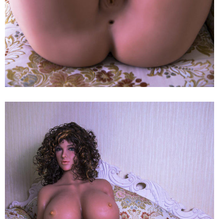
Búp
Bê
Tình
Dục
JY
Doll
Sandy
159cm
Cao
Cấp
Mềm