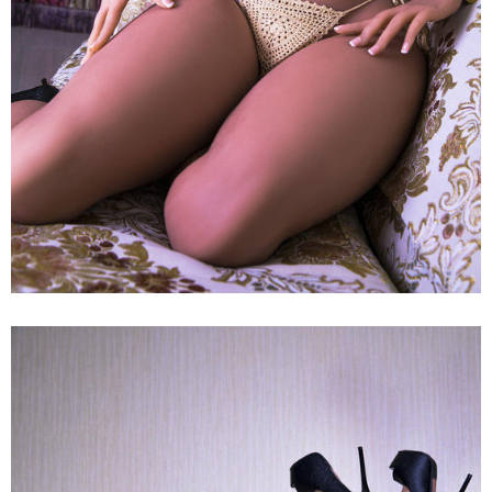
Búp
Bê
Tình
Dục
JY
Doll
Sandy