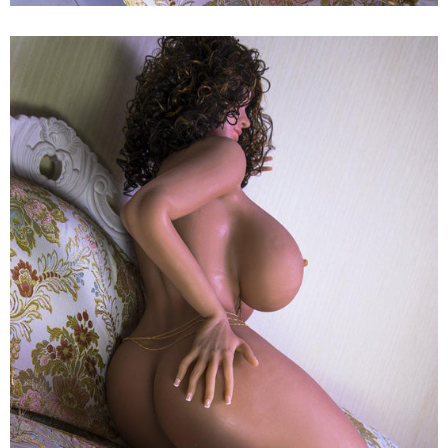
Búp
Bê
Tình
Dục
JY
Doll
Sandy
159cm
Cao
Cấp
Mềm
Mại
Nhật
Bản