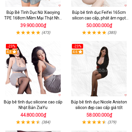
Búp Bê Tình Dục Nữ Xiaoying
Búp bê tình dục Feifei 165cm
TPE 168cm Mềm Mại Thật Như
silicon cao cấp, phát âm ngọt
Người Chơi
ngào, chân thực
39.900.000₫
50.000.000₫
(473)
(385)
-23%
-23%
4.8
4.6
Búp bê tình dục silicone cao cấp
Búp bê tình dục Nicole Aniston
Nhật Bản ZiaYu
silicon đẹp cao cấp giá tốt
44.800.000₫
58.000.000₫
(384)
(379)