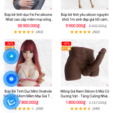
Búp bê tình dục Fei Fei silicone
Búp bê tình yêu silicon nguyên
Nhật cao cấp mềm mại sống
khối 1m xinh đẹp giá tốt cảm
động
giác thật
58.900.000₫
9.900.000₫
9.900.000₫
(365)
(363)
-36%
-43%
4.3
Hot
4.9
Búp Bê Tình Dục Mini Onahole
Mông Giả Nam Silicon 6 Múi Có
Silicone 54cm Mềm Mại Giá Tốt
Dương Vật - Tăng Cuồng Nhiệt
Đáng Mua
Đêm
7.800.000₫
1.800.000₫
3.157.000₫
(358)
(349)