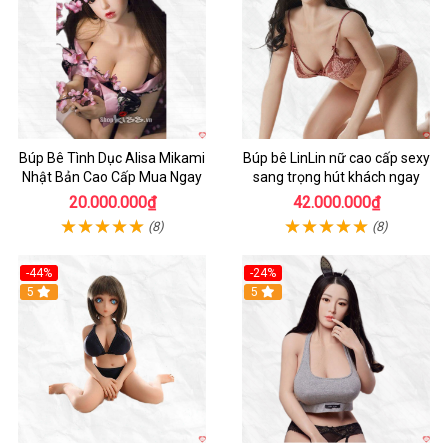
Búp Bê Tình Dục Alisa Mikami
Búp bê LinLin nữ cao cấp sexy
Nhật Bản Cao Cấp Mua Ngay
sang trọng hút khách ngay
20.000.000₫
42.000.000₫
(8)
(8)
-44%
-24%
Hot
5
Hot
5