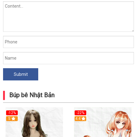
Búp bê Nhật Bản
-12%
-22%
5
Hot
4.4