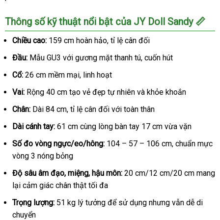
Thông số kỹ thuật nổi bật của JY Doll Sandy 📏
Chiều cao:
159 cm hoàn hảo, tỉ lệ cân đối
Đầu:
Mẫu GU3 với gương mặt thanh tú, cuốn hút
Cổ:
26 cm mềm mại, linh hoạt
Vai:
Rộng 40 cm tạo vẻ đẹp tự nhiên và khỏe khoắn
Chân:
Dài 84 cm, tỉ lệ cân đối với toàn thân
Dài cánh tay:
61 cm cùng lòng bàn tay 17 cm vừa vặn
Số đo vòng ngực/eo/hông:
104 – 57 – 106 cm, chuẩn mực
vòng 3 nóng bỏng
Độ sâu âm đạo, miệng, hậu môn:
20 cm/12 cm/20 cm mang
lại cảm giác chân thật tối đa
Trọng lượng:
51 kg lý tưởng để sử dụng nhưng vẫn dễ di
chuyển