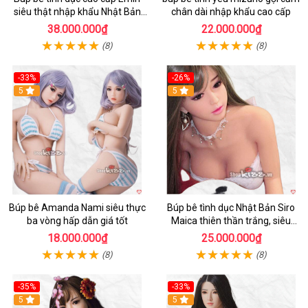
siêu thật nhập khẩu Nhật Bản
chân dài nhập khẩu cao cấp
giá tốt
38.000.000₫
22.000.000₫
(8)
(8)
-33%
-26%
Hot
5
Hot
5
Búp bê Amanda Nami siêu thực
Búp bê tình dục Nhật Bản Siro
ba vòng hấp dẫn giá tốt
Maica thiên thần trắng, siêu
thực, thoải mái
18.000.000₫
25.000.000₫
(8)
(8)
-35%
-33%
Hot
5
Hot
5