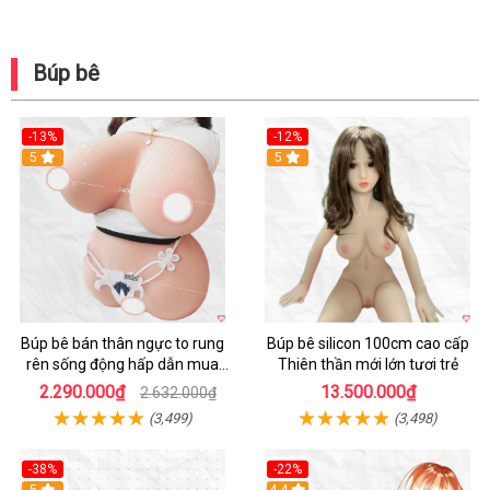
Búp bê
-13%
-12%
Hot
5
5
Búp bê bán thân ngực to rung
Búp bê silicon 100cm cao cấp
rên sống động hấp dẫn mua
Thiên thần mới lớn tươi trẻ
ngay
2.290.000₫
13.500.000₫
2.632.000₫
(3,499)
(3,498)
-38%
-22%