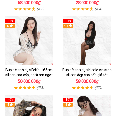
dẫn
động
58.500.000₫
28.000.000₫
(495)
(494)
-34%
-23%
5
4.6
Búp bê tình dục Feifei 165cm
Búp bê tình dục Nicole Aniston
silicon cao cấp, phát âm ngọt
silicon đẹp cao cấp giá tốt
ngào, chân thực
50.000.000₫
58.000.000₫
(385)
(379)
-40%
-30%
4
4