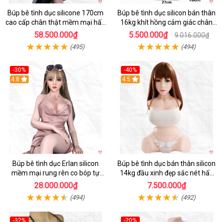
Búp bê tình dục silicone 170cm
Búp bê tình dục silicon bán thân
cao cấp chân thật mềm mại hấp
16kg khít hồng cảm giác chân
dẫn
thực mê hoặc
58.500.000₫
5.500.000₫
9.016.000₫
(495)
(494)
-30%
-40%
4.8
4.5
Búp bê tình dục Erlan silicon
Búp bê tình dục bán thân silicon
mềm mại rung rên co bóp tự
14kg đầu xinh đẹp sắc nét hấp
động
dẫn
28.000.000₫
7.500.000₫
(494)
(492)
-32%
-20%