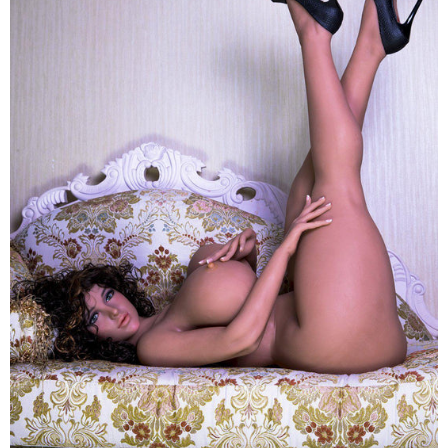
159cm
Cao
Cấp
Mềm
Mại
Nhật
Bản