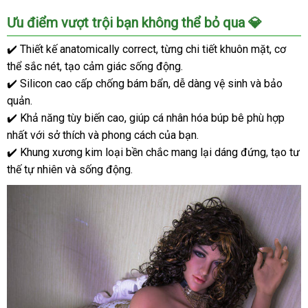
Búp
Ưu điểm vượt trội bạn không thể bỏ qua 💎
Bê
Tình
✔️ Thiết kế anatomically correct, từng chi tiết khuôn mặt, cơ
Dục
thể sắc nét, tạo cảm giác sống động.
JY
✔️ Silicon cao cấp chống bám bẩn, dễ dàng vệ sinh và bảo
Doll
quản.
Sandy
✔️ Khả năng tùy biến cao, giúp cá nhân hóa búp bê phù hợp
159cm
nhất với sở thích và phong cách của bạn.
Cao
Cấp
✔️ Khung xương kim loại bền chắc mang lại dáng đứng, tạo tư
Mềm
thế tự nhiên và sống động.
Mại
Nhật
Bản