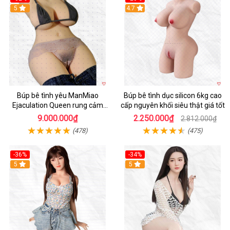
5
4.7
Búp bê tình yêu ManMiao
Búp bê tình dục silicon 6kg cao
Ejaculation Queen rung cảm
cấp nguyên khối siêu thật giá tốt
biến sưởi ấm phun nước thông
9.000.000₫
2.250.000₫
2.812.000₫
minh
(478)
(475)
-36%
-34%
Hot
5
5