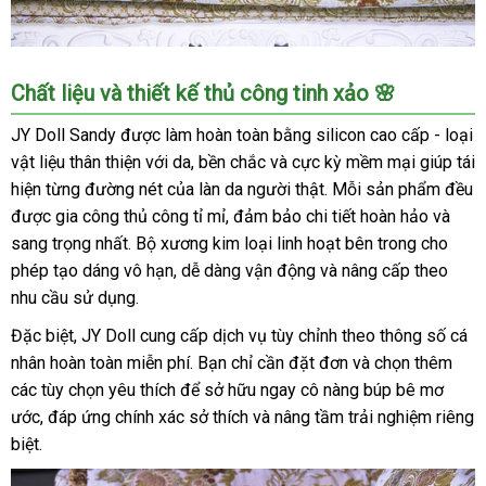
Búp
Chất liệu và thiết kế thủ công tinh xảo 🌸
Bê
Tình
JY Doll Sandy được làm hoàn toàn bằng silicon cao cấp - loại
Dục
vật liệu thân thiện với da, bền chắc và cực kỳ mềm mại giúp tái
JY
hiện từng đường nét của làn da người thật. Mỗi sản phẩm đều
Doll
được gia công thủ công tỉ mỉ, đảm bảo chi tiết hoàn hảo và
Sandy
sang trọng nhất. Bộ xương kim loại linh hoạt bên trong cho
159cm
phép tạo dáng vô hạn, dễ dàng vận động và nâng cấp theo
Cao
Cấp
nhu cầu sử dụng.
Mềm
Đặc biệt, JY Doll cung cấp dịch vụ tùy chỉnh theo thông số cá
Mại
nhân hoàn toàn miễn phí. Bạn chỉ cần đặt đơn và chọn thêm
Nhật
các tùy chọn yêu thích để sở hữu ngay cô nàng búp bê mơ
Bản
ước, đáp ứng chính xác sở thích và nâng tầm trải nghiệm riêng
biệt.