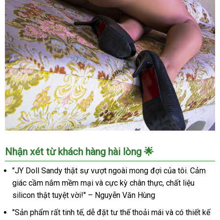
Búp
Nhận xét từ khách hàng hài lòng 🌟
Bê
Tình
"JY Doll Sandy thật sự vượt ngoài mong đợi của tôi. Cảm
Dục
giác cầm nắm mềm mại và cực kỳ chân thực, chất liệu
JY
silicon thật tuyệt vời!" – Nguyễn Văn Hùng
Doll
Sandy
"Sản phẩm rất tinh tế, dễ đặt tư thế thoải mái và có thiết kế