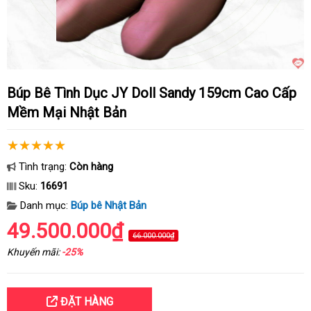
Búp Bê Tình Dục JY Doll Sandy 159cm Cao Cấp
Mềm Mại Nhật Bản
Tình trạng:
Còn hàng
Sku:
16691
Danh mục:
Búp bê Nhật Bản
49.500.000₫
66.000.000₫
Khuyến mãi:
-25%
ĐẶT HÀNG