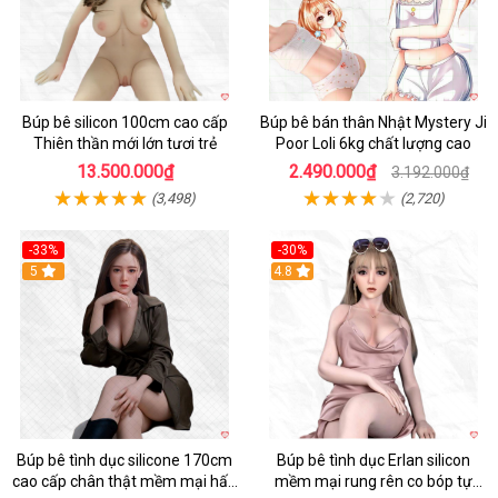
Búp bê silicon 100cm cao cấp
Búp bê bán thân Nhật Mystery Ji
Thiên thần mới lớn tươi trẻ
Poor Loli 6kg chất lượng cao
13.500.000₫
2.490.000₫
3.192.000₫
(3,498)
(2,720)
-33%
-30%
5
4.8
Búp bê tình dục silicone 170cm
Búp bê tình dục Erlan silicon
cao cấp chân thật mềm mại hấp
mềm mại rung rên co bóp tự