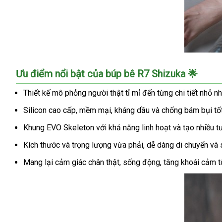
Búp
Ưu điểm nổi bật của búp bê R7 Shizuka 🌟
Bê
Tình
Thiết kế mô phỏng người thật tỉ mỉ đến từng chi tiết nhỏ nh
Dục
Silicon cao cấp, mềm mại, kháng dầu và chống bám bụi tốt
Cao
Cấp
Khung EVO Skeleton với khả năng linh hoạt và tạo nhiều t
R7
Shizuka
Kích thước và trọng lượng vừa phải, dễ dàng di chuyển và 
150cm
Mang lại cảm giác chân thật, sống động, tăng khoái cảm tố
Mô
Phỏng
Người
Thật
Siêu
Thực