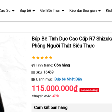
Cao Su
Búp bê
Gel Bôi Trơn
Kéo dài thời gian
Kíc
Búp Bê Tình Dục Cao Cấp R7 Shizuka 150cm Mô
Phỏng Người Thật Siêu Thực
Tình trạng:
Còn hàng
Sku:
16469
Danh mục:
Búp bê Nhật Bản
115.000.000₫
191.667.000₫
Khuyến mãi:
-40%
Cam kết bán hàng