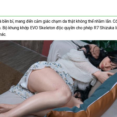
à bền bỉ, mang đến cảm giác chạm da thật không thể nhầm lẫn. C
m. Bộ khung khớp EVO Skeleton độc quyền cho phép R7 Shizuka lin
hác.