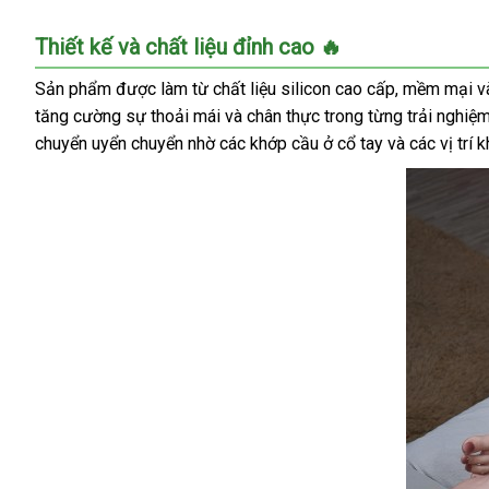
Búp
Thiết kế và chất liệu đỉnh cao 🔥
Bê
Tình
Sản phẩm được làm từ chất liệu silicon cao cấp, mềm mại v
Dục
tăng cường sự thoải mái và chân thực trong từng trải nghiệ
Cao
chuyển uyển chuyển nhờ các khớp cầu ở cổ tay và các vị trí k
Cấp
R7
Shizuka
150cm
Mô
Phỏng
Người
Thật
Siêu
Thực