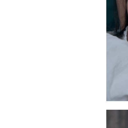
Búp
Bê
Tình