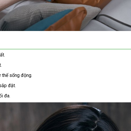
ất.
.
ư thế sống động.
sắp đặt.
i đa.