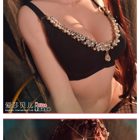
Trọng
Búp
Bê
Tình