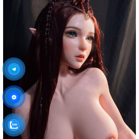
Tình
Dục
Anime
ELF
Inoue
Miu
150cm
Elsa
Babe
Nhật
Sang
Trọng