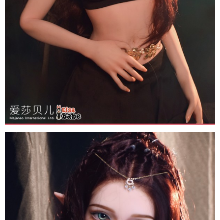
Búp
Bê
Tình
Dục
Anime
ELF
Inoue
Miu