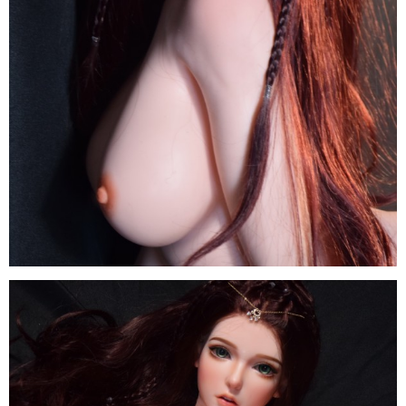
Búp
Bê
Tình
Dục
Anime
ELF