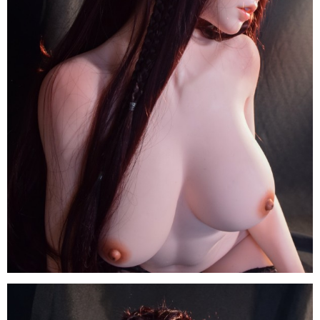
Nhật
Sang
Trọng
Búp
Bê