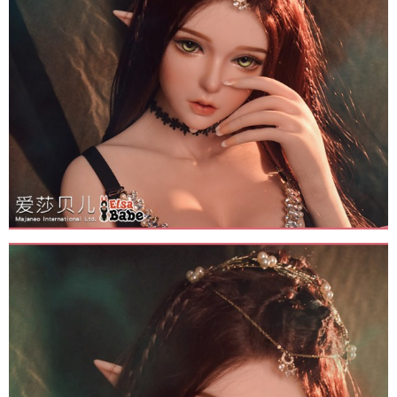
Dục
Anime
ELF
Inoue
Miu
150cm
Elsa
Babe
Nhật
Sang
Trọng
Búp
Bê
Tình
Dục
Anime
ELF
Inoue
Miu