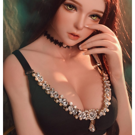
150cm
Elsa
Babe
Nhật
Sang
Trọng