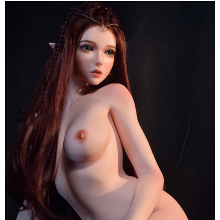
Búp
Bê
Tình
Dục
Anime
ELF
Inoue
Miu
150cm
Elsa
Babe
Nhật
Sang
Trọng