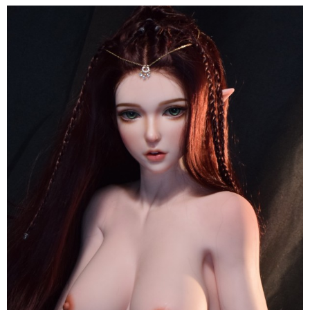
Búp
Bê
Tình
Dục
Anime
ELF
Inoue
Miu
150cm
Elsa
Babe
Nhật
Sang
Trọng