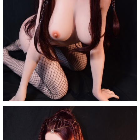
Trọng
Búp
Bê
Tình
Dục
Anime