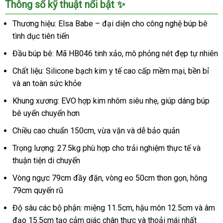
Thông số kỹ thuật nổi bật ✨
Thương hiệu: Elsa Babe – đại diện cho công nghệ búp bê
tình dục tiên tiến
Đầu búp bê: Mã HB046 tinh xảo, mô phỏng nét đẹp tự nhiên
Chất liệu: Silicone bạch kim y tế cao cấp mềm mại, bền bỉ
và an toàn sức khỏe
Khung xương: EVO hợp kim nhôm siêu nhẹ, giúp dáng búp
bê uyển chuyển hơn
Chiều cao chuẩn 150cm, vừa vặn và dễ bảo quản
Trọng lượng: 27.5kg phù hợp cho trải nghiệm thực tế và
thuận tiện di chuyển
Vòng ngực 79cm đầy đặn, vòng eo 50cm thon gọn, hông
79cm quyến rũ
Độ sâu các bộ phận: miệng 11.5cm, hậu môn 12.5cm và âm
đạo 15.5cm tạo cảm giác chân thực và thoải mái nhất