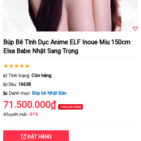
Búp Bê Tình Dục Anime ELF Inoue Miu 150cm
Elsa Babe Nhật Sang Trọng
Tình trạng:
Còn hàng
Sku:
16638
Danh mục:
Búp bê Nhật Bản
71.500.000₫
103.623.000₫
Khuyến mãi:
-31%
ĐẶT HÀNG