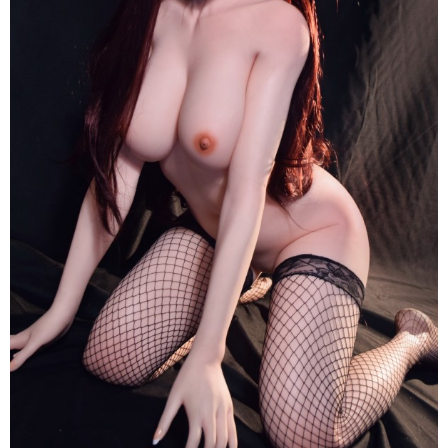
150cm
Elsa
Babe
Nhật
Sang
Trọng