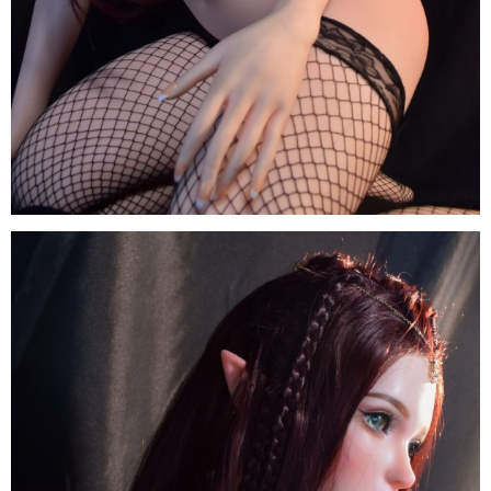
Búp
Bê
Tình
Dục
Anime
ELF
Inoue
Miu
150cm
Elsa
Babe