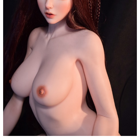
Elsa
Babe
Nhật
Sang
Trọng