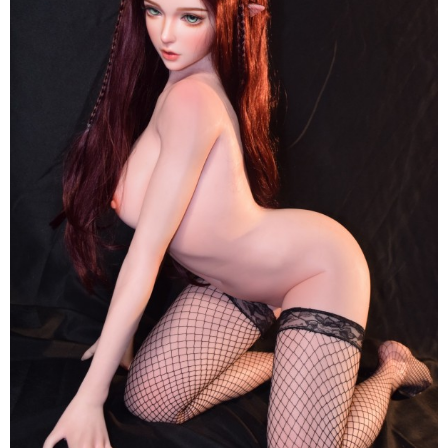
ELF
Inoue
Miu
150cm
Elsa
Babe
Nhật
Sang
Trọng