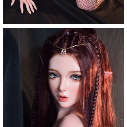
Búp
Bê
Tình
Dục
Anime
ELF
Inoue
Miu
150cm
Elsa
Babe
Nhật
Sang
Trọng