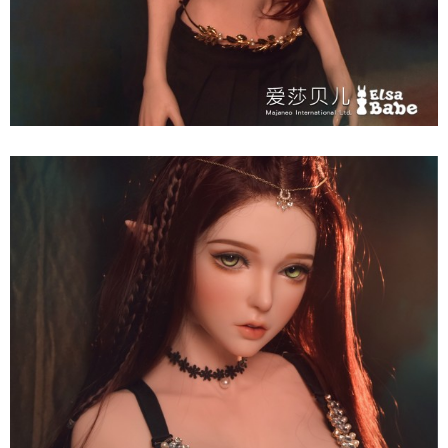
Búp
Bê
Tình
Dục
Anime
ELF
Inoue
Miu
150cm
Elsa
Babe
Nhật
Sang
Trọng