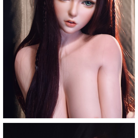
150cm
Elsa
Babe
Nhật
Sang
Trọng
Búp
Bê