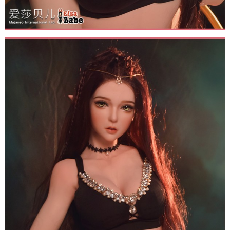
Búp
Bê
Tình
Dục
Anime
ELF
Inoue
Miu
150cm
Elsa
Babe
Nhật
Sang
Trọng