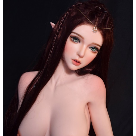
Tình
Dục
Anime
ELF
Inoue
Miu
150cm
Elsa
Babe
Nhật
Sang
Trọng