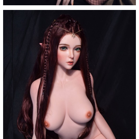
Búp
Bê
Tình
Dục
Anime
ELF
Inoue
Miu
150cm
Elsa
Babe
Nhật
Sang
Trọng