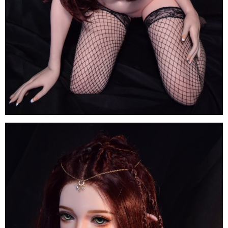
Búp
Bê
Tình
Dục
Anime
ELF
Inoue
Miu
150cm