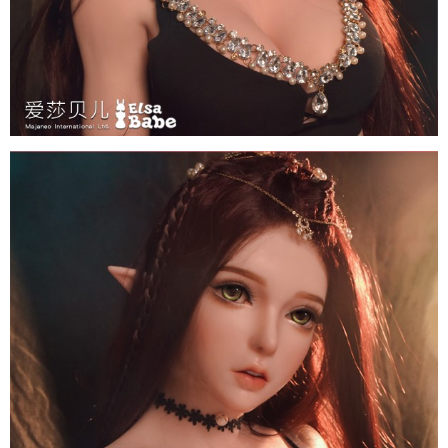
Búp
Bê
Tình
Dục
Anime
ELF
Inoue
Miu
150cm
Elsa
Babe
Nhật
Sang