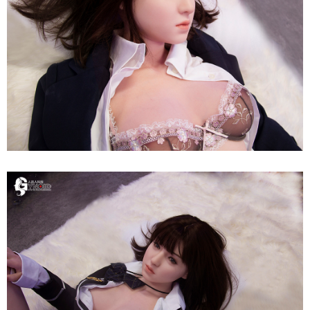
Siêu
Thật
-
Nữ
Thần
Nhật
Bản
Quyến
Rũ
Búp
Bê
Tình
Dục
165cm
Siêu
Thật
-
Nữ
Thần