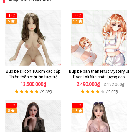
-12%
-22%
5
Hot
4.4
Búp bê silicon 100cm cao cấp
Búp bê bán thân Nhật Mystery Ji
Thiên thần mới lớn tươi trẻ
Poor Loli 6kg chất lượng cao
13.500.000₫
2.490.000₫
3.192.000₫
(3,498)
(2,720)
-33%
-30%
5
4.8