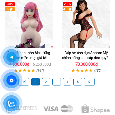
-28%
-18%
5
Hot
4.5
Búp bê bán thân Ahri 10kg
Búp bê tình dục Sharon Mỹ
silicon mềm mại giá tốt
chính hãng cao cấp độc quyền
giá tốt
4.500.000₫
78.000.000₫
6.250.000₫
(141)
(135)
1
2
3
4
5