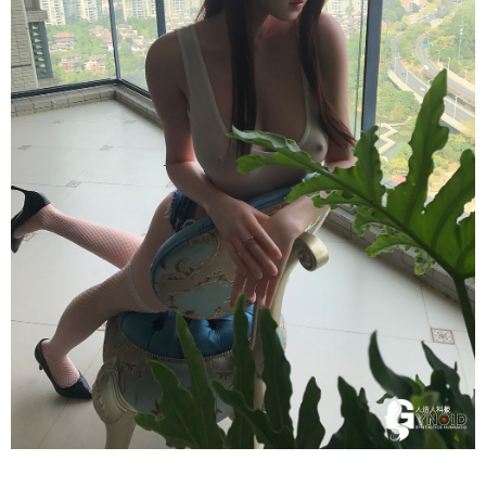
Nữ
Thần
Nhật
Bản
Quyến
Rũ
Búp