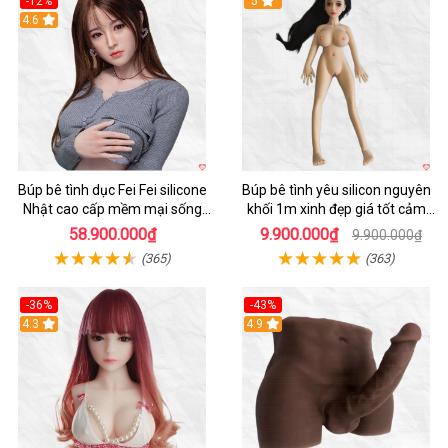
-12%
5
Hot
4.6
Búp bê tình dục Fei Fei silicone
Búp bê tình yêu silicon nguyên
Nhật cao cấp mềm mại sống
khối 1m xinh đẹp giá tốt cảm
động
giác thật
58.900.000₫
9.900.000₫
9.900.000₫
(365)
(363)
-36%
-43%
4.3
Hot
4.9