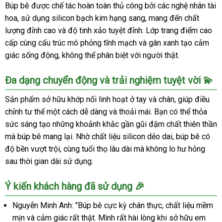
Búp bê được chế tác hoàn toàn thủ công bởi các nghệ nhân tài
hoa, sử dụng silicon bạch kim hạng sang, mang đến chất
lượng đỉnh cao và độ tinh xảo tuyệt đỉnh. Lớp trang điểm cao
cấp cùng cấu trúc mô phỏng tĩnh mạch và gân xanh tạo cảm
giác sống động, không thể phân biệt với người thật.
Đa dạng chuyển động và trải nghiệm tuyệt vời 💫
Sản phẩm sở hữu khớp nối linh hoạt ở tay và chân, giúp điều
chỉnh tư thế một cách dễ dàng và thoải mái. Bạn có thể thỏa
sức sáng tạo những khoảnh khắc gần gũi đậm chất thiên thần
mà búp bê mang lại. Nhờ chất liệu silicon dẻo dai, búp bê có
độ bền vượt trội, cùng tuổi thọ lâu dài mà không lo hư hỏng
sau thời gian dài sử dụng.
Ý kiến khách hàng đã sử dụng 🎉
Nguyễn Minh Anh: "Búp bê cực kỳ chân thực, chất liệu mềm
mịn và cảm giác rất thật. Mình rất hài lòng khi sở hữu em