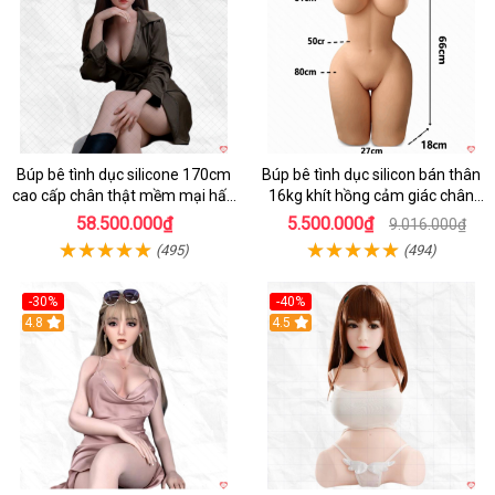
Búp bê tình dục silicone 170cm
Búp bê tình dục silicon bán thân
cao cấp chân thật mềm mại hấp
16kg khít hồng cảm giác chân
dẫn
thực mê hoặc
58.500.000₫
5.500.000₫
9.016.000₫
(495)
(494)
-30%
-40%
4.8
4.5