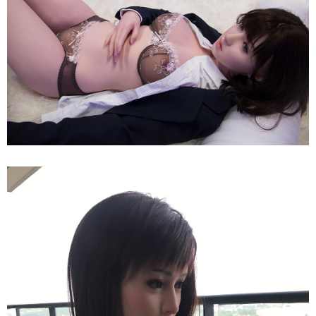
165cm
Siêu
Thật
-
Nữ
Thần
Nhật
Bản
Quyến
Rũ
Búp
Bê
Tình
Dục
165cm
Siêu
Thật
-
Nữ
Thần