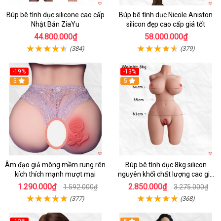
Búp bê tình dục silicone cao cấp
Búp bê tình dục Nicole Aniston
Nhật Bản ZiaYu
silicon đẹp cao cấp giá tốt
44.800.000₫
58.000.000₫
(384)
(379)
-19%
-13%
Hot
5
5
Âm đạo giả mông mềm rung rên
Búp bê tình dục 8kg silicon
kích thích mạnh mượt mại
nguyên khối chất lượng cao giá
tốt
1.290.000₫
2.850.000₫
1.592.000₫
3.275.000₫
(377)
(368)