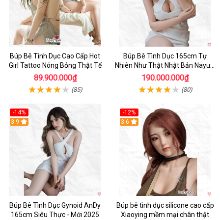
Búp Bê Tình Dục Cao Cấp Hot
Búp Bê Tình Dục 165cm Tự
Girl Tattoo Nóng Bỏng Thật Tế
Nhiên Như Thật Nhật Bản Nayuki
Cao Cấp
89.900.000₫
190.000.000₫
(85)
(80)
-14%
-12%
3.9
3.6
Búp Bê Tình Dục Gynoid AnDy
Búp bê tình dục silicone cao cấp
165cm Siêu Thực - Mới 2025
Xiaoying mềm mại chân thật