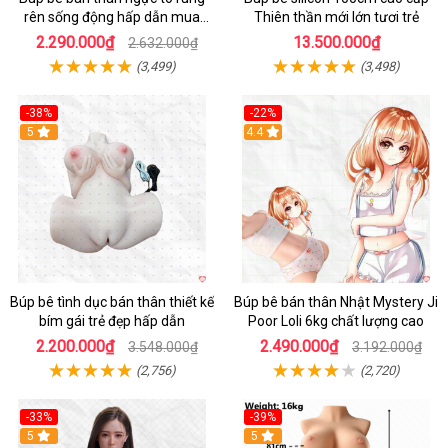
rên sống động hấp dẫn mua
Thiên thần mới lớn tươi trẻ
ngay
2.290.000₫
13.500.000₫
2.632.000₫
(3,499)
(3,498)
-38%
-22%
Hot
5
Hot
4.4
Búp bê tình dục bán thân thiết kế
Búp bê bán thân Nhật Mystery Ji
bím gái trẻ đẹp hấp dẫn
Poor Loli 6kg chất lượng cao
2.200.000₫
2.490.000₫
3.548.000₫
3.192.000₫
(2,756)
(2,720)
-33%
-39%
5
5