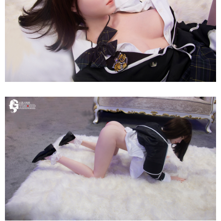
Búp
Bê
Tình
Dục
165cm
Siêu
Thật
-
Nữ
Thần
Nhật
Bản