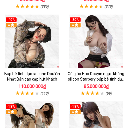
(385)
(379)
-40%
-30%
4
4
Búp bê tình dục silicone DouYin
Cô giáo Hao Douyin ngực khủng
Nhật Bản cao cấp hút khách
silicon Starpery búp bê tình dục
cao cấp 172cm
110.000.000₫
85.000.000₫
(113)
(89)
-13%
-18%
4
4