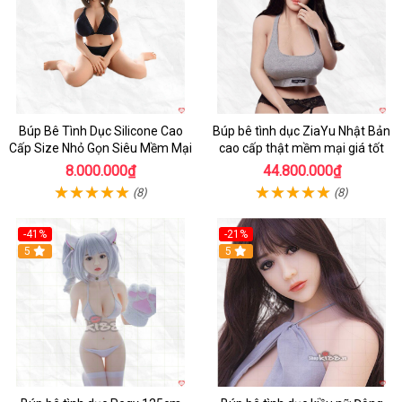
Búp Bê Tình Dục Silicone Cao
Búp bê tình dục ZiaYu Nhật Bản
Cấp Size Nhỏ Gọn Siêu Mềm Mại
cao cấp thật mềm mại giá tốt
8.000.000₫
44.800.000₫
(8)
(8)
-41%
-21%
Hot
5
Hot
5