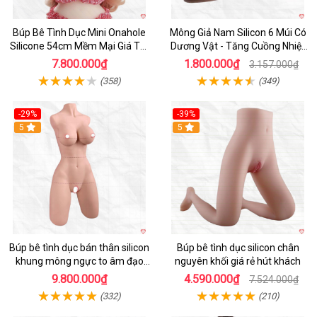
Búp Bê Tình Dục Mini Onahole
Mông Giả Nam Silicon 6 Múi Có
Silicone 54cm Mềm Mại Giá Tốt
Dương Vật - Tăng Cuồng Nhiệt
Đáng Mua
Đêm
7.800.000₫
1.800.000₫
3.157.000₫
(358)
(349)
-29%
-39%
5
5
Búp bê tình dục bán thân silicon
Búp bê tình dục silicon chân
khung mông ngực to âm đạo
nguyên khối giá rẻ hút khách
khít chặt tự nhiên
9.800.000₫
4.590.000₫
7.524.000₫
(332)
(210)