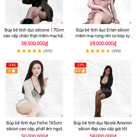
Búp bê tình dục silicone 170cm
Búp bê tình dục Erlan silicon
cao cấp chân thật mềm mại hấp
mềm mại rung rên co bóp tự
dẫn
động
58.500.000₫
28.000.000₫
(495)
(494)
-34%
-23%
5
4.6
Búp bê tình dục Feifei 165cm
Búp bê tình dục Nicole Aniston
silicon cao cấp, phát âm ngọt
silicon đẹp cao cấp giá tốt
ngào, chân thực
50.000.000₫
58.000.000₫