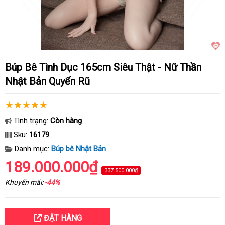
Búp Bê Tình Dục 165cm Siêu Thật - Nữ Thần
Nhật Bản Quyến Rũ
Tình trạng:
Còn hàng
Sku:
16179
Danh mục:
Búp bê Nhật Bản
189.000.000₫
337.500.000₫
Khuyến mãi:
-44%
ĐẶT HÀNG