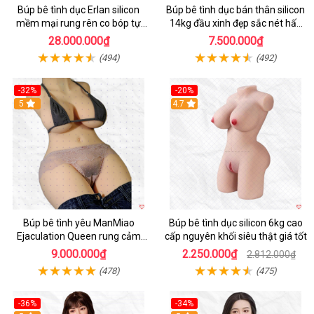
Búp bê tình dục Erlan silicon
Búp bê tình dục bán thân silicon
mềm mại rung rên co bóp tự
14kg đầu xinh đẹp sắc nét hấp
động
dẫn
28.000.000₫
7.500.000₫
(494)
(492)
-32%
-20%
5
4.7
Búp bê tình yêu ManMiao
Búp bê tình dục silicon 6kg cao
Ejaculation Queen rung cảm
cấp nguyên khối siêu thật giá tốt
biến sưởi ấm phun nước thông
9.000.000₫
2.250.000₫
2.812.000₫
minh
(478)
(475)
-36%
-34%