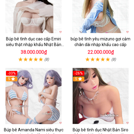
Búp bê tình dục cao cấp Emiri
búp bê tình yêu mizuno gợi cảm
siêu thật nhập khẩu Nhật Bản
chân dài nhập khẩu cao cấp
giá tốt
38.000.000₫
22.000.000₫
(8)
(8)
-33%
-26%
Hot
5
Hot
5
Búp bê Amanda Nami siêu thực
Búp bê tình dục Nhật Bản Siro