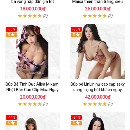
ba vòng hấp dẫn giá tốt
Maica thiên thần trắng, siêu
thực, thoải mái
18.000.000₫
25.000.000₫
(8)
(8)
-35%
-33%
Hot
5
Hot
5
Búp Bê Tình Dục Alisa Mikami
Búp bê LinLin nữ cao cấp sexy
Nhật Bản Cao Cấp Mua Ngay
sang trọng hút khách ngay
20.000.000₫
42.000.000₫
(8)
(8)
-44%
-24%
Hot
5
Hot
5