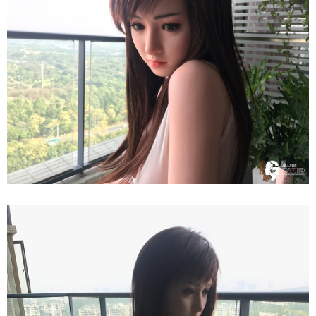
Dục
165cm
Siêu
Thật
-
Nữ
Thần
Nhật
Bản
Quyến
Rũ
Búp
Bê
Tình
Dục
165cm
Siêu
Thật
-