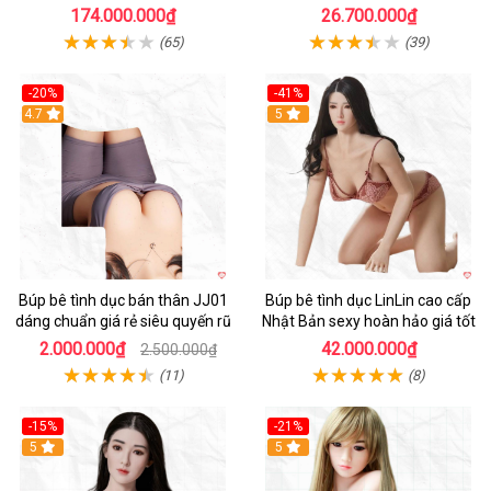
174.000.000₫
26.700.000₫
(65)
(39)
-20%
-41%
Hot
4.7
5
Búp bê tình dục bán thân JJ01
Búp bê tình dục LinLin cao cấp
dáng chuẩn giá rẻ siêu quyến rũ
Nhật Bản sexy hoàn hảo giá tốt
2.000.000₫
42.000.000₫
2.500.000₫
(11)
(8)
-15%
-21%
5
5