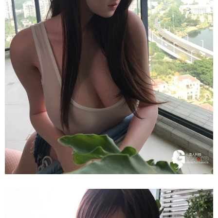
Nhật
Bản
Quyến
Rũ
Búp
Bê
Tình