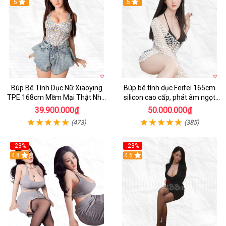
Hot
5
5
Búp Bê Tình Dục Nữ Xiaoying
Búp bê tình dục Feifei 165cm
TPE 168cm Mềm Mại Thật Như
silicon cao cấp, phát âm ngọt
Người Chơi
ngào, chân thực
39.900.000₫
50.000.000₫
(473)
(385)
-23%
-23%
4.8
4.6