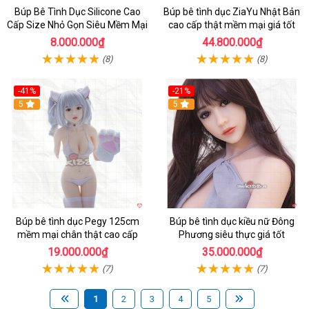
Búp Bê Tình Dục Silicone Cao
Búp bê tình dục ZiaYu Nhật Bản
Cấp Size Nhỏ Gọn Siêu Mềm Mại
cao cấp thật mềm mại giá tốt
8.000.000₫
44.800.000₫
(8)
(8)
-41%
-21%
Hot
5
Hot
5
Búp bê tình dục Pegy 125cm
Búp bê tình dục kiều nữ Đông
mềm mại chân thật cao cấp
Phương siêu thực giá tốt
19.000.000₫
35.000.000₫
(7)
(7)
1
2
3
4
5