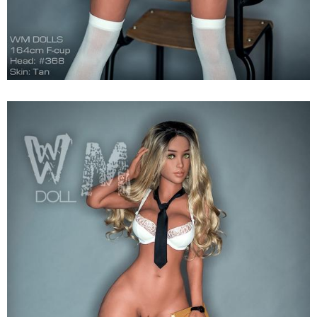
Búp
Bê
Tình
Dục
164cm
Siêu
Thật
WM
Jem
Đa
Dáng
Hấp
Dẫn