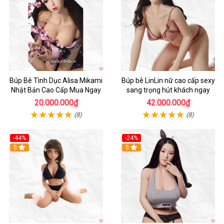
Búp Bê Tình Dục Alisa Mikami
Búp bê LinLin nữ cao cấp sexy
Nhật Bản Cao Cấp Mua Ngay
sang trọng hút khách ngay
20.000.000₫
42.000.000₫
(8)
(8)
-44%
-24%
Hot
5
Hot
5