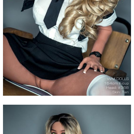
Búp
Bê
Tình
Dục
164cm