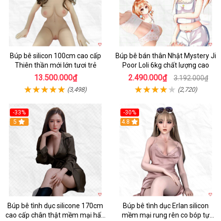
Búp bê silicon 100cm cao cấp
Búp bê bán thân Nhật Mystery Ji
Thiên thần mới lớn tươi trẻ
Poor Loli 6kg chất lượng cao
13.500.000₫
2.490.000₫
3.192.000₫
(3,498)
(2,720)
-33%
-30%
5
4.8
Búp bê tình dục silicone 170cm
Búp bê tình dục Erlan silicon
cao cấp chân thật mềm mại hấp
mềm mại rung rên co bóp tự