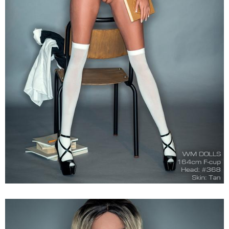
Búp
Bê
Tình