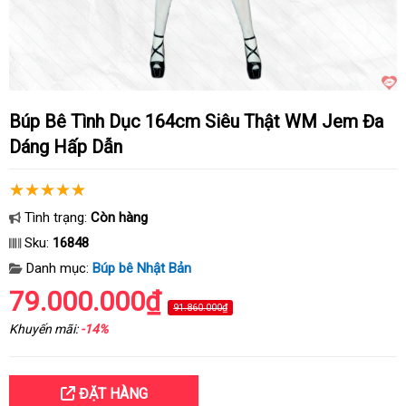
Búp Bê Tình Dục 164cm Siêu Thật WM Jem Đa
Dáng Hấp Dẫn
Tình trạng:
Còn hàng
Sku:
16848
Danh mục:
Búp bê Nhật Bản
79.000.000₫
91.860.000₫
Khuyến mãi:
-14%
ĐẶT HÀNG