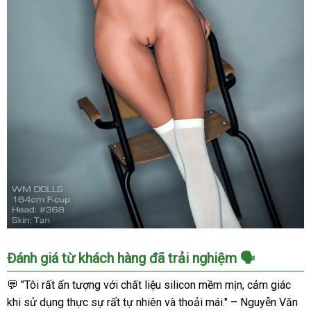
Búp
Đánh giá từ khách hàng đã trải nghiệm 🗣️
Bê
Tình
💬 "Tôi rất ấn tượng với chất liệu silicon mềm mịn, cảm giác
Dục
khi sử dụng thực sự rất tự nhiên và thoải mái." – Nguyễn Văn
164cm