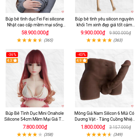
Búp bê tình dục Fei Fei silicone
Búp bê tình yêu silicon nguyên
Nhật cao cấp mềm mại sống
khối 1m xinh đẹp giá tốt cảm
động
giác thật
58.900.000₫
9.900.000₫
9.900.000₫
(365)
(363)
-36%
-43%
4.3
Hot
4.9
Búp Bê Tình Dục Mini Onahole
Mông Giả Nam Silicon 6 Múi Có
Silicone 54cm Mềm Mại Giá Tốt
Dương Vật - Tăng Cuồng Nhiệt
Đáng Mua
Đêm
7.800.000₫
1.800.000₫
3.157.000₫
(358)
(349)