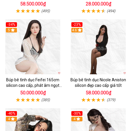
dẫn
động
58.500.000₫
28.000.000₫
(495)
(494)
-34%
-23%
5
4.6
Búp bê tình dục Feifei 165cm
Búp bê tình dục Nicole Aniston
silicon cao cấp, phát âm ngọt
silicon đẹp cao cấp giá tốt
ngào, chân thực
50.000.000₫
58.000.000₫
(385)
(379)
-40%
-30%
4
4