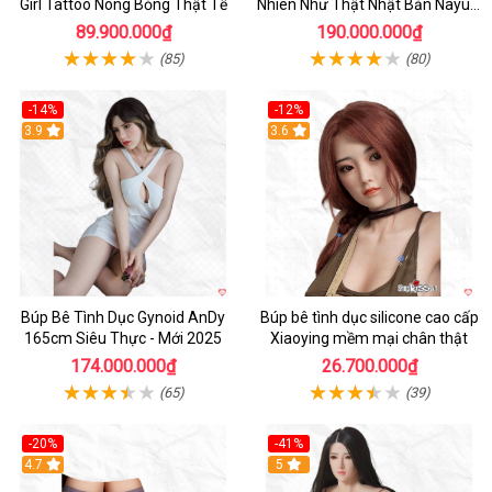
Girl Tattoo Nóng Bỏng Thật Tế
Nhiên Như Thật Nhật Bản Nayuki
Cao Cấp
89.900.000₫
190.000.000₫
(85)
(80)
-14%
-12%
3.9
3.6
Búp Bê Tình Dục Gynoid AnDy
Búp bê tình dục silicone cao cấp
165cm Siêu Thực - Mới 2025
Xiaoying mềm mại chân thật
174.000.000₫
26.700.000₫
(65)
(39)
-20%
-41%
Hot
4.7
5