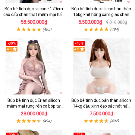
Búp bê tình dục silicone 170cm
Búp bê tình dục silicon bán thân
cao cấp chân thật mềm mại hấp
16kg khít hồng cảm giác chân
dẫn
thực mê hoặc
58.500.000₫
5.500.000₫
9.016.000₫
(495)
(494)
-30%
-40%
4.8
4.5
Búp bê tình dục Erlan silicon
Búp bê tình dục bán thân silicon
mềm mại rung rên co bóp tự
14kg đầu xinh đẹp sắc nét hấp
động
dẫn
28.000.000₫
7.500.000₫
(494)
(492)
-32%
-20%