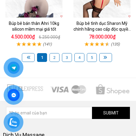
Búp bê bán thân Ahri 10kg
Búp bê tình dục Sharon Mỹ
silicon mềm mại giá tốt
chính hãng cao cấp độc quyền
giá tốt
4.500.000₫
78.000.000₫
6.250.000₫
(141)
(135)
1
2
3
4
5
SUBMIT
Dịch Vụ Massage