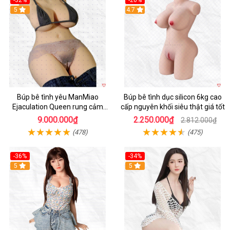
5
4.7
Búp bê tình yêu ManMiao
Búp bê tình dục silicon 6kg cao
Ejaculation Queen rung cảm
cấp nguyên khối siêu thật giá tốt
biến sưởi ấm phun nước thông
9.000.000₫
2.250.000₫
2.812.000₫
minh
(478)
(475)
-36%
-34%
Hot
5
5