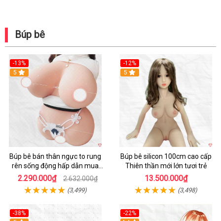
Búp bê
-13%
-12%
Hot
5
5
Búp bê bán thân ngực to rung
Búp bê silicon 100cm cao cấp
rên sống động hấp dẫn mua
Thiên thần mới lớn tươi trẻ
ngay
2.290.000₫
13.500.000₫
2.632.000₫
(3,499)
(3,498)
-38%
-22%