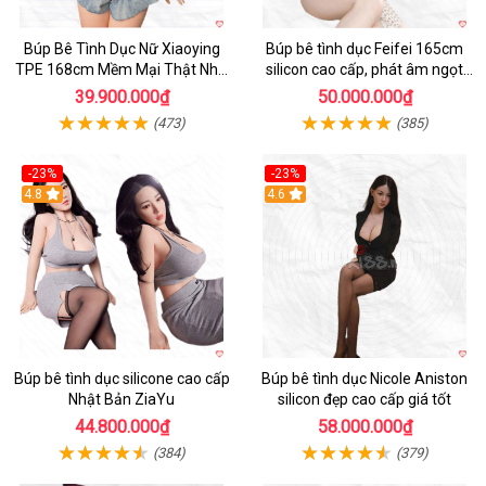
Búp Bê Tình Dục Nữ Xiaoying
Búp bê tình dục Feifei 165cm
TPE 168cm Mềm Mại Thật Như
silicon cao cấp, phát âm ngọt
Người Chơi
ngào, chân thực
39.900.000₫
50.000.000₫
(473)
(385)
-23%
-23%
4.8
4.6
Búp bê tình dục silicone cao cấp
Búp bê tình dục Nicole Aniston
Nhật Bản ZiaYu
silicon đẹp cao cấp giá tốt
44.800.000₫
58.000.000₫
(384)
(379)