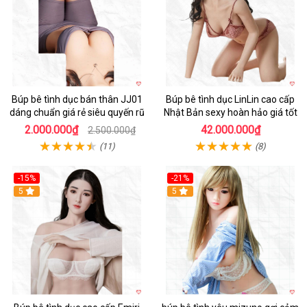
Búp bê tình dục bán thân JJ01
Búp bê tình dục LinLin cao cấp
dáng chuẩn giá rẻ siêu quyến rũ
Nhật Bản sexy hoàn hảo giá tốt
2.000.000₫
42.000.000₫
2.500.000₫
(11)
(8)
-15%
-21%
5
5