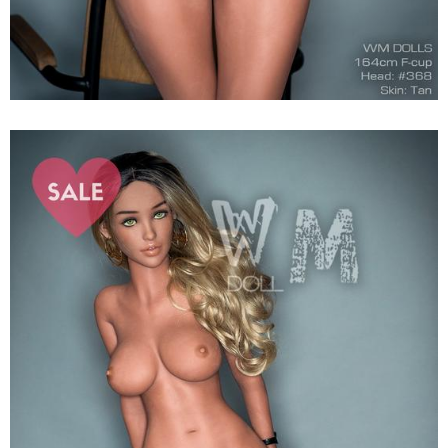
Búp
Bê
Tình
Dục
164cm
Siêu
Thật
WM
Jem
Đa
Dáng
Hấp
Dẫn