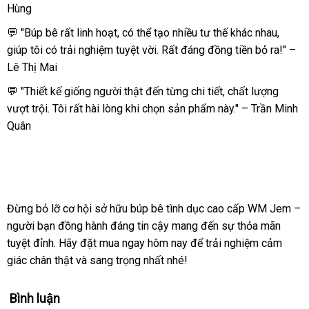
Hùng
Siêu
Thật
💬 "Búp bê rất linh hoạt, có thể tạo nhiều tư thế khác nhau,
WM
giúp tôi có trải nghiệm tuyệt vời. Rất đáng đồng tiền bỏ ra!" –
Jem
Lê Thị Mai
Đa
Dáng
💬 "Thiết kế giống người thật đến từng chi tiết, chất lượng
Hấp
vượt trội. Tôi rất hài lòng khi chọn sản phẩm này." – Trần Minh
Dẫn
Quân
Đừng bỏ lỡ cơ hội sở hữu búp bê tình dục cao cấp WM Jem –
người bạn đồng hành đáng tin cậy mang đến sự thỏa mãn
tuyệt đỉnh. Hãy đặt mua ngay hôm nay để trải nghiệm cảm
giác chân thật và sang trọng nhất nhé!
Bình luận