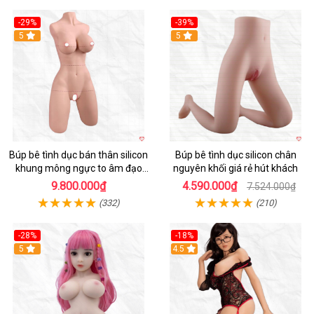
-29%
-39%
5
5
Búp bê tình dục bán thân silicon
Búp bê tình dục silicon chân
khung mông ngực to âm đạo
nguyên khối giá rẻ hút khách
khít chặt tự nhiên
9.800.000₫
4.590.000₫
7.524.000₫
(332)
(210)
-28%
-18%
5
Hot
4.5