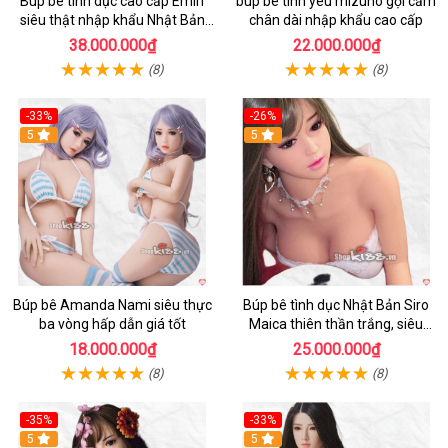
Búp bê tình dục cao cấp Emiri
búp bê tình yêu mizuno gợi cảm
siêu thật nhập khẩu Nhật Bản
chân dài nhập khẩu cao cấp
giá tốt
38.000.000₫
22.000.000₫
(8)
(8)
-33%
-26%
Hot
5
Hot
5
Búp bê Amanda Nami siêu thực
Búp bê tình dục Nhật Bản Siro
ba vòng hấp dẫn giá tốt
Maica thiên thần trắng, siêu
thực, thoải mái
18.000.000₫
25.000.000₫
(8)
(8)
-35%
-33%
Hot
5
Hot
5