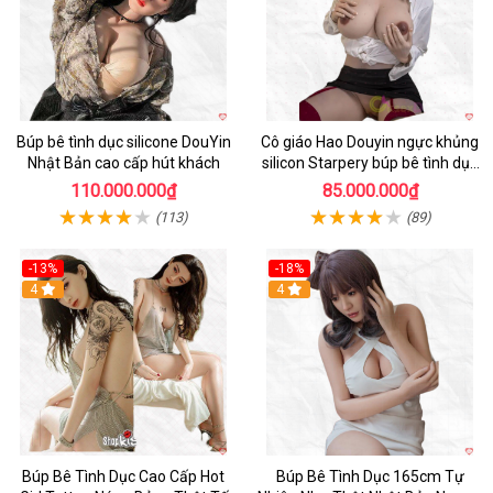
Búp bê tình dục silicone DouYin
Cô giáo Hao Douyin ngực khủng
Nhật Bản cao cấp hút khách
silicon Starpery búp bê tình dục
cao cấp 172cm
110.000.000₫
85.000.000₫
(113)
(89)
-13%
-18%
4
4
Búp Bê Tình Dục Cao Cấp Hot
Búp Bê Tình Dục 165cm Tự