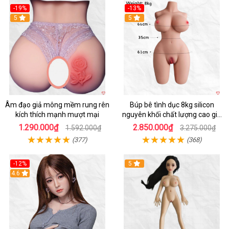
-19%
-13%
Hot
5
5
Âm đạo giả mông mềm rung rên
Búp bê tình dục 8kg silicon
kích thích mạnh mượt mại
nguyên khối chất lượng cao giá
tốt
1.290.000₫
2.850.000₫
1.592.000₫
3.275.000₫
(377)
(368)
-12%
5
Hot
4.6