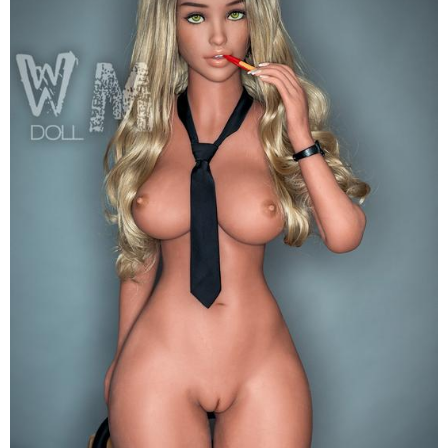
Dục
164cm
Siêu
Thật
WM
Jem
Đa
Dáng
Hấp
Dẫn