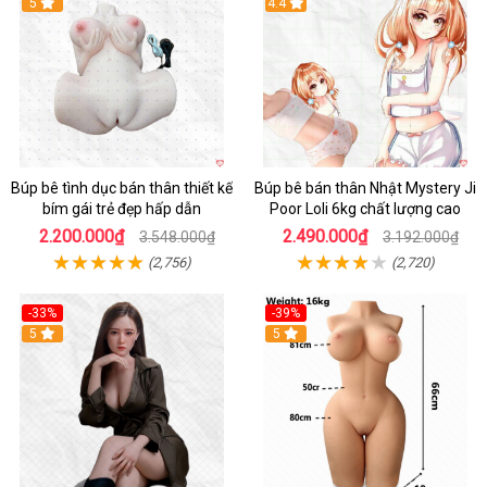
Hot
5
Hot
4.4
Búp bê tình dục bán thân thiết kế
Búp bê bán thân Nhật Mystery Ji
bím gái trẻ đẹp hấp dẫn
Poor Loli 6kg chất lượng cao
2.200.000₫
2.490.000₫
3.548.000₫
3.192.000₫
(2,756)
(2,720)
-33%
-39%
5
5