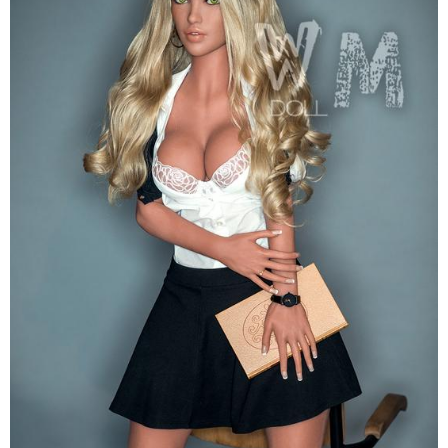
Siêu
Thật
WM
Jem
Đa
Dáng
Hấp
Dẫn