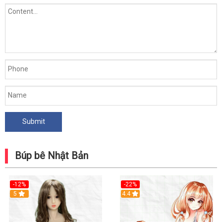
Búp bê Nhật Bản
-12%
-22%
5
Hot
4.4