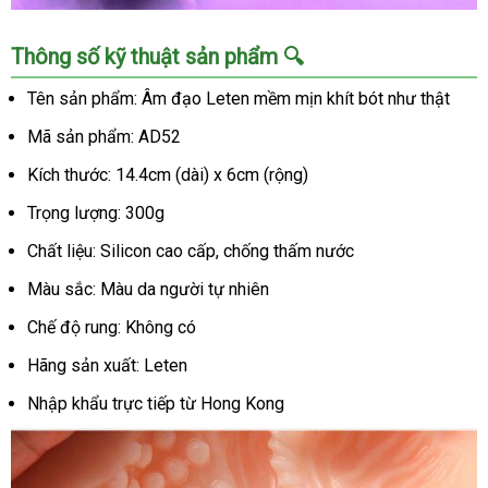
Âm
Thông số kỹ thuật sản phẩm 🔍
đạo
giả
Tên sản phẩm: Âm đạo Leten mềm mịn khít bót như thật
silicone
Mã sản phẩm: AD52
mềm
mịn
Kích thước: 14.4cm (dài) x 6cm (rộng)
khít
bót
Trọng lượng: 300g
chân
Chất liệu: Silicon cao cấp, chống thấm nước
thật
kích
Màu sắc: Màu da người tự nhiên
thích
Chế độ rung: Không có
Hãng sản xuất: Leten
Nhập khẩu trực tiếp từ Hong Kong