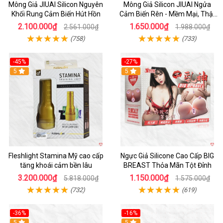
Mông Giả JIUAI Silicon Nguyên
Mông Giả Silicon JIUAI Ngửa
Khối Rung Cảm Biến Hút Hồn
Cảm Biến Rên - Mềm Mại, Thật
Như Thật
2.100.000₫
1.650.000₫
2.561.000₫
1.988.000₫
(758)
(733)
-45%
-27%
Hot
5
5
Fleshlight Stamina Mỹ cao cấp
Ngực Giả Silicone Cao Cấp BIG
tăng khoái cảm bền lâu
BREAST Thỏa Mãn Tột Đỉnh
3.200.000₫
1.150.000₫
5.818.000₫
1.575.000₫
(732)
(619)
-36%
-16%
Hot
5
Hot
5