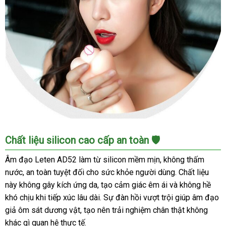
Âm
Chất liệu silicon cao cấp an toàn 🛡️
đạo
giả
Âm đạo Leten AD52 làm từ silicon mềm mịn, không thấm
silicone
nước, an toàn tuyệt đối cho sức khỏe người dùng. Chất liệu
mềm
này không gây kích ứng da, tạo cảm giác êm ái và không hề
mịn
khó chịu khi tiếp xúc lâu dài. Sự đàn hồi vượt trội giúp âm đạo
khít
giả ôm sát dương vật, tạo nên trải nghiệm chân thật không
bót
khác gì quan hệ thực tế.
chân