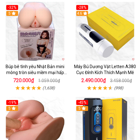
-32%
-28%
Hot
5
Hot
4.6
Búp bê tình yêu Nhật Bản mini
Máy Bú Dương Vật Letten A380
mông tròn siêu mềm mại hấp
Cực Đỉnh Kích Thích Mạnh Mẽ
dẫn
720.000₫
2.490.000₫
1.059.000₫
3.458.000₫
(1,638)
(998)
-19%
-45%
Hot
5
Hot
5