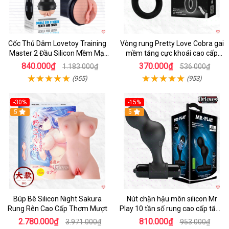
Cốc Thủ Dâm Lovetoy Training
Vòng rung Pretty Love Cobra gai
Master 2 Đầu Silicon Mềm Mại
mềm tăng cực khoái cao cấp
Tiện Lợi
chính hãng
840.000₫
370.000₫
1.183.000₫
536.000₫
(955)
(953)
-30%
-15%
Hot
5
Hot
5
Búp Bê Silicon Night Sakura
Nút chặn hậu môn silicon Mr
Rung Rên Cao Cấp Thơm Mượt
Play 10 tần số rung cao cấp tăng
khoái cảm
2.780.000₫
810.000₫
3.971.000₫
953.000₫