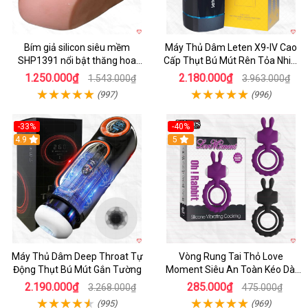
Bím giả silicon siêu mềm
Máy Thủ Dâm Leten X9-IV Cao
SHP1391 nổi bật thăng hoa
Cấp Thụt Bú Mút Rên Tỏa Nhiệt
hoàn hảo
Sạc Pin
1.250.000₫
2.180.000₫
1.543.000₫
3.963.000₫
(997)
(996)
-33%
-40%
Hot
4.9
5
Máy Thủ Dâm Deep Throat Tự
Vòng Rung Tai Thỏ Love
Động Thụt Bú Mút Gắn Tường
Moment Siêu An Toàn Kéo Dài
Thời Gian
2.190.000₫
285.000₫
3.268.000₫
475.000₫
(995)
(969)