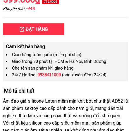
713.000₫
Khuyến mãi:
-44%
ĐẶT HÀNG
Cam kết bán hàng
Giao hàng toàn quốc (miễn phí ship)
Giao trong 30 phút tại HCM & Hà Nội, Bình Dương
Che tên sản phẩm khi giao hàng
24/7 Hotline:
0938411000
(bán xuyên đêm 24/24)
Mô tả chi tiết
Âm đạo giả silicone Leten mềm mịn khít bót như thật AD52 là
sản phẩm sextoy cao cấp dành cho nam giới, mang đến trải
nghiệm thủ dâm vô cùng chân thật và sướng đến khó quên.
Với chất liệu silicon cao cấp siêu mềm mại, sản phẩm giúp
tạo cảm giác ôm sát tự nhiên, se khít đúng như âm đạo thật,