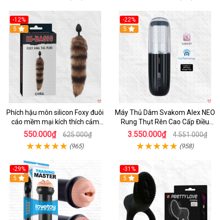
-12%
-22%
Hot
5
5
Phích hậu môn silicon Foxy đuôi
Máy Thủ Dâm Svakom Alex NEO
cáo mềm mại kích thích cảm
Rung Thụt Rên Cao Cấp Điều
giác mới
Khiển App
550.000₫
3.550.000₫
625.000₫
4.551.000₫
(965)
(958)
-29%
-31%
Hot
5
5