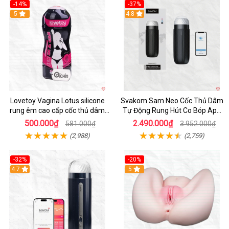
-14%
-37%
Hot
5
4.8
Lovetoy Vagina Lotus silicone
Svakom Sam Neo Cốc Thủ Dâm
rung êm cao cấp cốc thủ dâm
Tự Động Rung Hút Co Bóp App
nam
Điều Khiển
500.000₫
2.490.000₫
581.000₫
3.952.000₫
(2,988)
(2,759)
-32%
-20%
Hot
4.7
Hot
5