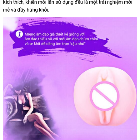
silicone
kích thích, khiến mỗi lần sử dụng đều là một trải nghiệm mới
mềm
mẻ và đầy hứng khởi.
mịn
khít
bót
chân
thật
kích
thích