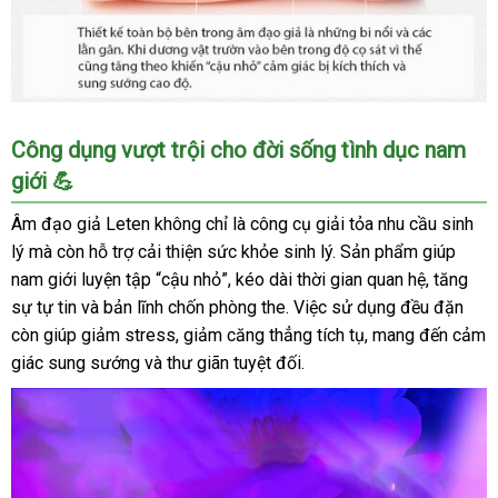
Âm
Công dụng vượt trội cho đời sống tình dục nam
đạo
giới 💪
giả
silicone
Âm đạo giả Leten không chỉ là công cụ giải tỏa nhu cầu sinh
mềm
lý mà còn hỗ trợ cải thiện sức khỏe sinh lý. Sản phẩm giúp
mịn
nam giới luyện tập “cậu nhỏ”, kéo dài thời gian quan hệ, tăng
khít
sự tự tin và bản lĩnh chốn phòng the. Việc sử dụng đều đặn
bót
chân
còn giúp giảm stress, giảm căng thẳng tích tụ, mang đến cảm
thật
giác sung sướng và thư giãn tuyệt đối.
kích
thích