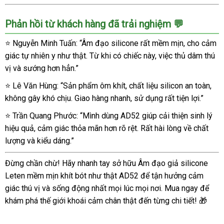
Âm
Phản hồi từ khách hàng đã trải nghiệm 💬
đạo
giả
⭐ Nguyễn Minh Tuấn: “Âm đạo silicone rất mềm mịn, cho cảm
silicone
giác tự nhiên y như thật. Từ khi có chiếc này, việc thủ dâm thú
mềm
mịn
vị và sướng hơn hẳn.”
khít
⭐ Lê Văn Hùng: “Sản phẩm ôm khít, chất liệu silicon an toàn,
bót
không gây khó chịu. Giao hàng nhanh, sử dụng rất tiện lợi.”
chân
thật
⭐ Trần Quang Phước: “Mình dùng AD52 giúp cải thiện sinh lý
kích
hiệu quả, cảm giác thỏa mãn hơn rõ rệt. Rất hài lòng về chất
thích
lượng và kiểu dáng.”
Đừng chần chừ! Hãy nhanh tay sở hữu Âm đạo giả silicone
Leten mềm mịn khít bót như thật AD52 để tận hưởng cảm
giác thú vị và sống động nhất mọi lúc mọi nơi. Mua ngay để
khám phá thế giới khoái cảm chân thật đến từng chi tiết! 🎁