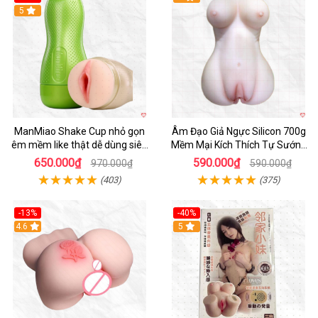
Hot
5
ManMiao Shake Cup nhỏ gọn
Âm Đạo Giả Ngực Silicon 700g
êm mềm like thật dễ dùng siêu
Mềm Mại Kích Thích Tự Sướng
hưng phấn
Nam
650.000₫
590.000₫
970.000₫
590.000₫
(403)
(375)
-13%
-40%
4.6
5