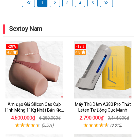
1
2
3
4
5
Sextoy Nam
-28%
-19%
4.7
Hot
4.8
Âm Đạo Giả Silicon Cao Cấp
Máy Thủ Dâm A380 Pro Thắt
Hình Mông 11Kg Nhật Bản Kích
Leten Tự Động Cực Mạnh
Thước Như Thật
4.500.000₫
2.790.000₫
6.250.000₫
3.444.000₫
(3,501)
(3,012)