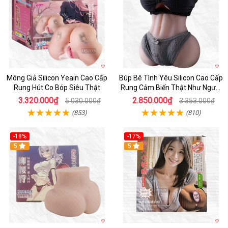
Mông Giả Silicon Yeain Cao Cấp
Búp Bê Tình Yêu Silicon Cao Cấp
Rung Hút Co Bóp Siêu Thật
Rung Cảm Biến Thật Như Người
Mua
3.320.000₫
2.850.000₫
5.030.000₫
3.353.000₫
(853)
(810)
-18%
-17%
5
Hot
5