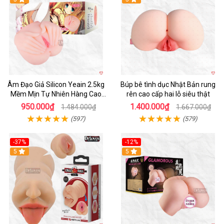
Âm Đạo Giả Silicon Yeain 2.5kg
Búp bê tình dục Nhật Bản rung
Mềm Mịn Tự Nhiên Hàng Cao
rên cao cấp hai lỗ siêu thật
Cấp
950.000₫
1.400.000₫
1.484.000₫
1.667.000₫
(597)
(579)
-37%
-12%
Hot
5
Hot
5