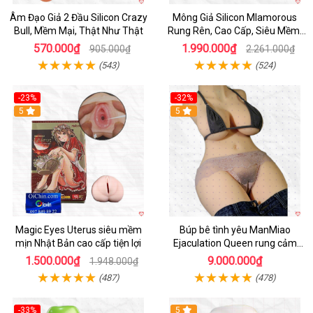
Âm Đạo Giả 2 Đầu Silicon Crazy
Mông Giả Silicon Mlamorous
Bull, Mềm Mại, Thật Như Thật
Rung Rên, Cao Cấp, Siêu Mềm,
Hót
570.000₫
1.990.000₫
905.000₫
2.261.000₫
(543)
(524)
-23%
-32%
Hot
5
5
Magic Eyes Uterus siêu mềm
Búp bê tình yêu ManMiao
mịn Nhật Bản cao cấp tiện lợi
Ejaculation Queen rung cảm
biến sưởi ấm phun nước thông
1.500.000₫
9.000.000₫
1.948.000₫
minh
(487)
(478)
-33%
5