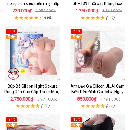
mông tròn siêu mềm mại hấp
SHP1391 nổi bật thăng hoa
dẫn
hoàn hảo
720.000₫
1.250.000₫
1.059.000₫
1.543.000₫
(1,638)
(997)
-30%
-43%
Hot
5
5
Búp Bê Silicon Night Sakura
Âm Đạo Giả Silicon JIUAI Cảm
Rung Rên Cao Cấp Thơm Mượt
Biến Rên Đỉnh Cao Mua Ngay
2.780.000₫
850.000₫
3.971.000₫
1.491.000₫
(953)
(866)
-34%
-15%
Hot
5
5