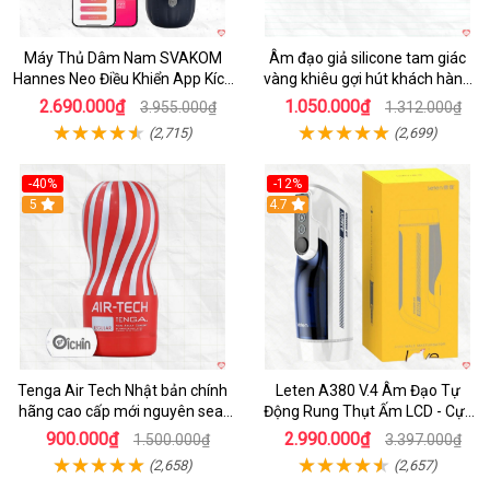
Máy Thủ Dâm Nam SVAKOM
Âm đạo giả silicone tam giác
Hannes Neo Điều Khiển App Kích
vàng khiêu gợi hút khách hàng
Thích
nam
2.690.000₫
1.050.000₫
3.955.000₫
1.312.000₫
(2,715)
(2,699)
-40%
-12%
Hot
5
Hot
4.7
Tenga Air Tech Nhật bản chính
Leten A380 V.4 Âm Đạo Tự
hãng cao cấp mới nguyên seal
Động Rung Thụt Ấm LCD - Cực
giá tốt
Phê
900.000₫
2.990.000₫
1.500.000₫
3.397.000₫
(2,658)
(2,657)