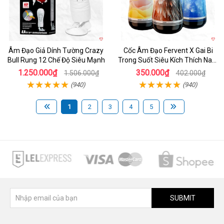
Âm Đạo Giả Dính Tường Crazy
Cốc Âm Đạo Fervent X Gai Bi
Bull Rung 12 Chế Độ Siêu Mạnh
Trong Suốt Siêu Kích Thích Nam
Giới
1.250.000₫
350.000₫
1.506.000₫
402.000₫
(940)
(940)
1
2
3
4
5
SUBMIT