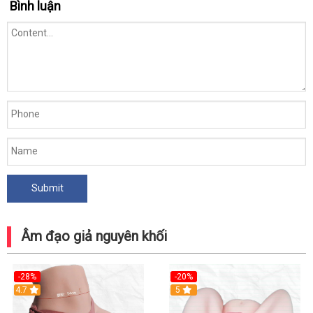
Bình luận
Âm đạo giả nguyên khối
-28%
-20%
4.7
Hot
5