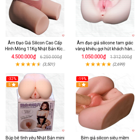
Âm Đạo Giả Silicon Cao Cấp
Âm đạo giả silicone tam giác
Hình Mông 11Kg Nhật Bản Kích
vàng khiêu gợi hút khách hàng
Thước Như Thật
nam
4.500.000₫
1.050.000₫
6.250.000₫
1.312.000₫
(3,501)
(2,699)
-32%
-19%
Hot
5
Hot
5
Búp bê tình yêu Nhật Bản mini
Bím giả silicon siêu mềm