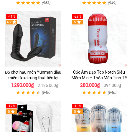
(953)
(949)
-41%
-29%
Hot
4.7
5
Đồ chơi hậu môn Yunman điều
Cốc Âm Đạo Top Notch Siêu
khiển từ xa rung thụt tiện lợi
Mềm Mịn – Thỏa Mãn Tinh Tế
1.290.000₫
280.000₫
2.186.000₫
394.000₫
(949)
(940)
-17%
-13%
5
Hot
5