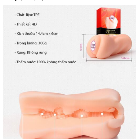
thật
kích
thích