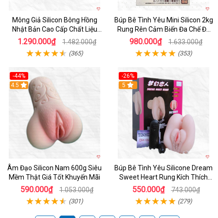
Mông Giả Silicon Bông Hồng
Búp Bê Tình Yêu Mini Silicon 2kg
Nhật Bản Cao Cấp Chất Liệu
Rung Rên Cảm Biến Đa Chế Độ
Mềm Mại
Sành Điệu
1.290.000₫
980.000₫
1.482.000₫
1.633.000₫
(365)
(353)
-44%
-26%
4.5
Hot
5
Âm Đạo Silicon Nam 600g Siêu
Búp Bê Tình Yêu Silicone Dream
Mềm Thật Giá Tốt Khuyến Mãi
Sweet Heart Rung Kích Thích
Mua
590.000₫
550.000₫
1.053.000₫
743.000₫
(301)
(279)