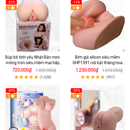
-32%
-19%
Hot
5
Hot
5
Búp bê tình yêu Nhật Bản mini
Bím giả silicon siêu mềm
mông tròn siêu mềm mại hấp
SHP1391 nổi bật thăng hoa
dẫn
hoàn hảo
720.000₫
1.250.000₫
1.059.000₫
1.543.000₫
(1,638)
(997)
-30%
-43%
Hot
5
5