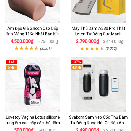
Âm Đạo Giả Silicon Cao Cấp
Máy Thủ Dâm A380 Pro Thắt
Hình Mông 11Kg Nhật Bản Kích
Leten Tự Động Cực Mạnh
Thước Như Thật
4.500.000₫
2.790.000₫
6.250.000₫
3.444.000₫
(3,501)
(3,012)
-14%
-37%
Hot
5
4.8
Lovetoy Vagina Lotus silicone
Svakom Sam Neo Cốc Thủ Dâm
rung êm cao cấp cốc thủ dâm
Tự Động Rung Hút Co Bóp App
nam
Điều Khiển
500.000₫
2.490.000₫
581.000₫
3.952.000₫