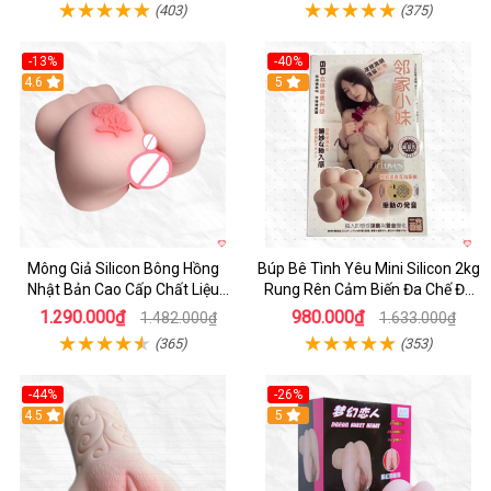
(403)
(375)
-13%
-40%
4.6
5
Mông Giả Silicon Bông Hồng
Búp Bê Tình Yêu Mini Silicon 2kg
Nhật Bản Cao Cấp Chất Liệu
Rung Rên Cảm Biến Đa Chế Độ
Mềm Mại
Sành Điệu
1.290.000₫
980.000₫
1.482.000₫
1.633.000₫
(365)
(353)
-44%
-26%
4.5
Hot
5