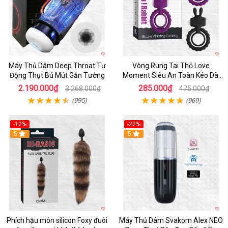
Máy Thủ Dâm Deep Throat Tự
Vòng Rung Tai Thỏ Love
Động Thụt Bú Mút Gắn Tường
Moment Siêu An Toàn Kéo Dài
Thời Gian
2.190.000₫
285.000₫
3.268.000₫
475.000₫
(995)
(969)
-12%
-22%
Hot
5
5
Phích hậu môn silicon Foxy đuôi
Máy Thủ Dâm Svakom Alex NEO