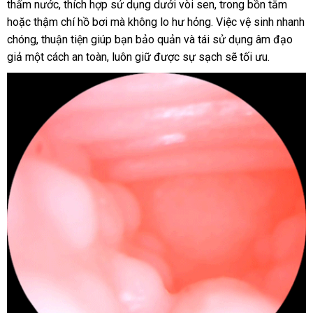
thấm nước, thích hợp sử dụng dưới vòi sen, trong bồn tắm
Đáng
hoặc thậm chí hồ bơi mà không lo hư hỏng. Việc vệ sinh nhanh
Yêu
chóng, thuận tiện giúp bạn bảo quản và tái sử dụng âm đạo
Mềm
Mại
giả một cách an toàn, luôn giữ được sự sạch sẽ tối ưu.
Kích
Thích
Mua