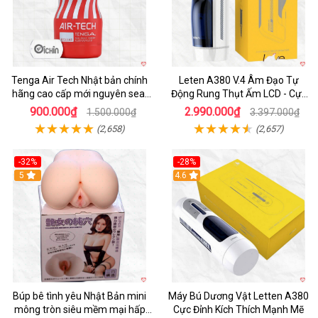
Tenga Air Tech Nhật bản chính
Leten A380 V.4 Âm Đạo Tự
hãng cao cấp mới nguyên seal
Động Rung Thụt Ấm LCD - Cực
giá tốt
Phê
900.000₫
2.990.000₫
1.500.000₫
3.397.000₫
(2,658)
(2,657)
-32%
-28%
Hot
5
Hot
4.6
Búp bê tình yêu Nhật Bản mini
Máy Bú Dương Vật Letten A380
mông tròn siêu mềm mại hấp
Cực Đỉnh Kích Thích Mạnh Mẽ