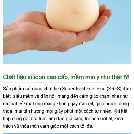
Âm
Chất liệu silicon cao cấp, mềm mịn y như thật 🌸
Đạo
Giả
Sản phẩm sử dụng chất liệu Super Real Feel Skin (SRFS) đặc
ManMiao
biệt, siêu mềm và đàn hồi, mang đến cảm giác chạm nhẹ như
Mèo
da thật. Bề mặt mịn màng không gây đau rát, giúp người dùng
Đáng
thoải mái tận hưởng mọi giây phút một cách tự nhiên. Khi kết
Yêu
hợp cùng gel bôi trơn, âm đạo giả càng trở nên ướt át, kích
Mềm
thích và thỏa mãn cảm giác một cách tối đa.
Mại
Kích