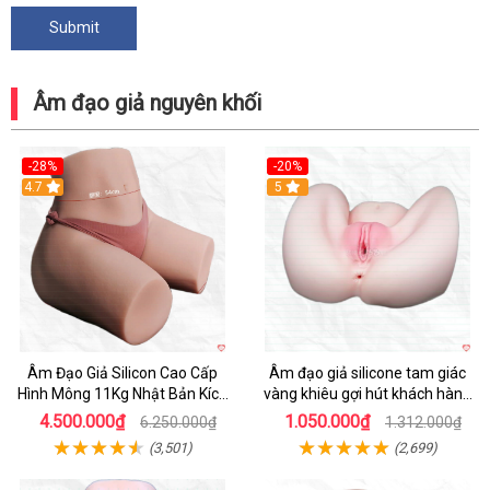
Âm đạo giả nguyên khối
-28%
-20%
4.7
Hot
5
Âm Đạo Giả Silicon Cao Cấp
Âm đạo giả silicone tam giác
Hình Mông 11Kg Nhật Bản Kích
vàng khiêu gợi hút khách hàng
Thước Như Thật
nam
4.500.000₫
1.050.000₫
6.250.000₫
1.312.000₫
(3,501)
(2,699)