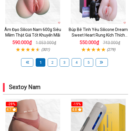
Âm Đạo Silicon Nam 600g Siêu
Búp Bê Tình Yêu Silicone Dream
Mềm Thật Giá Tốt Khuyến Mãi
Sweet Heart Rung Kích Thích
Mua
590.000₫
550.000₫
1.053.000₫
743.000₫
(301)
(279)
1
2
3
4
5
Sextoy Nam
-28%
-19%
4.7
Hot
4.8