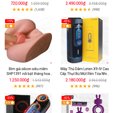
dẫn
720.000₫
2.490.000₫
1.059.000₫
3.458.000₫
(1,638)
(998)
-19%
-45%
Hot
5
Hot
5
Bím giả silicon siêu mềm
Máy Thủ Dâm Leten X9-IV Cao
SHP1391 nổi bật thăng hoa
Cấp Thụt Bú Mút Rên Tỏa Nhiệt
hoàn hảo
Sạc Pin
1.250.000₫
2.180.000₫
1.543.000₫
3.963.000₫
(997)
(996)
-33%
-40%
Hot
4.9
5