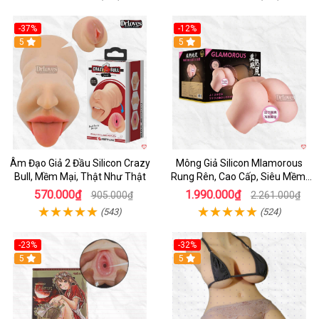
-37%
-12%
Hot
5
Hot
5
Âm Đạo Giả 2 Đầu Silicon Crazy
Mông Giả Silicon Mlamorous
Bull, Mềm Mại, Thật Như Thật
Rung Rên, Cao Cấp, Siêu Mềm,
Hót
570.000₫
1.990.000₫
905.000₫
2.261.000₫
(543)
(524)
-23%
-32%
Hot
5
5