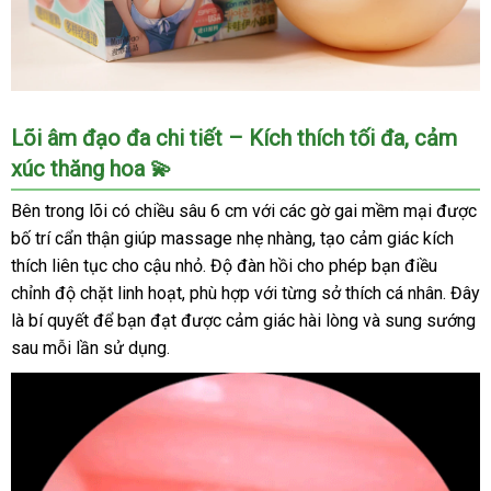
Âm
Lõi âm đạo đa chi tiết – Kích thích tối đa, cảm
Đạo
xúc thăng hoa 💫
Giả
ManMiao
Bên trong lõi có chiều sâu 6 cm với các gờ gai mềm mại được
Mèo
bố trí cẩn thận giúp massage nhẹ nhàng, tạo cảm giác kích
Đáng
thích liên tục cho cậu nhỏ. Độ đàn hồi cho phép bạn điều
Yêu
chỉnh độ chặt linh hoạt, phù hợp với từng sở thích cá nhân. Đây
Mềm
Mại
là bí quyết để bạn đạt được cảm giác hài lòng và sung sướng
Kích
sau mỗi lần sử dụng.
Thích
Mua