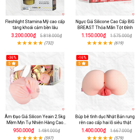
Fleshlight Stamina Mỹ cao cấp
Ngực Giả Silicone Cao Cấp BIG
tăng khoái cảm bền lâu
BREAST Thỏa Mãn Tột Đỉnh
3.200.000₫
1.150.000₫
5.818.000₫
1.575.000₫
(732)
(619)
-36%
-16%
Hot
5
Hot
5
Âm Đạo Giả Silicon Yeain 2.5kg
Búp bê tình dục Nhật Bản rung
Mềm Mịn Tự Nhiên Hàng Cao
rên cao cấp hai lỗ siêu thật
Cấp
950.000₫
1.400.000₫
1.484.000₫
1.667.000₫
(597)
(579)