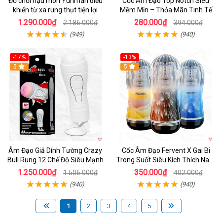
Đồ chơi hậu môn Yunman điều
Cốc Âm Đạo Top Notch Siêu
khiển từ xa rung thụt tiện lợi
Mềm Mịn – Thỏa Mãn Tinh Tế
1.290.000₫
280.000₫
2.186.000₫
394.000₫
(949)
(940)
-17%
-13%
5
Hot
5
Âm Đạo Giả Dính Tường Crazy
Cốc Âm Đạo Fervent X Gai Bi
Bull Rung 12 Chế Độ Siêu Mạnh
Trong Suốt Siêu Kích Thích Nam
Giới
1.250.000₫
350.000₫
1.506.000₫
402.000₫
(940)
(940)
1
2
3
4
5