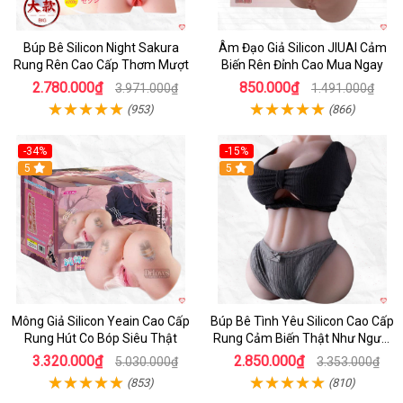
Búp Bê Silicon Night Sakura
Âm Đạo Giả Silicon JIUAI Cảm
Rung Rên Cao Cấp Thơm Mượt
Biến Rên Đỉnh Cao Mua Ngay
2.780.000₫
850.000₫
3.971.000₫
1.491.000₫
(953)
(866)
-34%
-15%
Hot
5
5
Mông Giả Silicon Yeain Cao Cấp
Búp Bê Tình Yêu Silicon Cao Cấp
Rung Hút Co Bóp Siêu Thật
Rung Cảm Biến Thật Như Người
Mua
3.320.000₫
2.850.000₫
5.030.000₫
3.353.000₫
(853)
(810)