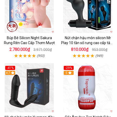
Búp Bê Silicon Night Sakura
Nút chặn hậu môn silicon Mr
Rung Rên Cao Cấp Thơm Mượt
Play 10 tần số rung cao cấp tăng
khoái cảm
2.780.000₫
810.000₫
3.971.000₫
953.000₫
(953)
(949)
-41%
-29%
Hot
4.7
5