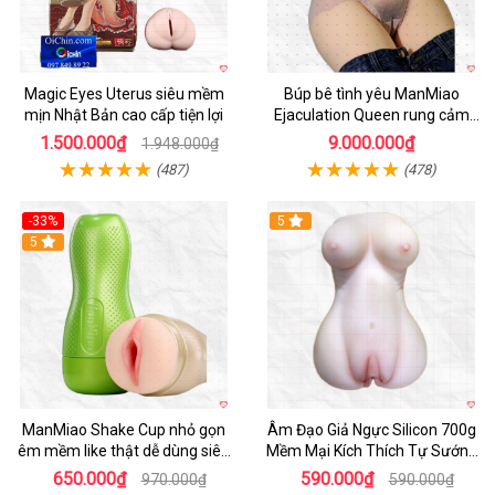
Magic Eyes Uterus siêu mềm
Búp bê tình yêu ManMiao
mịn Nhật Bản cao cấp tiện lợi
Ejaculation Queen rung cảm
biến sưởi ấm phun nước thông
1.500.000₫
9.000.000₫
1.948.000₫
minh
(487)
(478)
-33%
5
Hot
5
ManMiao Shake Cup nhỏ gọn
Âm Đạo Giả Ngực Silicon 700g
êm mềm like thật dễ dùng siêu
Mềm Mại Kích Thích Tự Sướng
hưng phấn
Nam
650.000₫
590.000₫
970.000₫
590.000₫