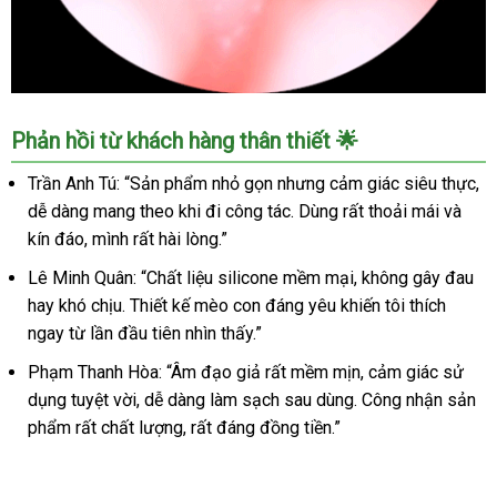
Âm
Phản hồi từ khách hàng thân thiết 🌟
Đạo
Giả
Trần Anh Tú: “Sản phẩm nhỏ gọn nhưng cảm giác siêu thực,
ManMiao
dễ dàng mang theo khi đi công tác. Dùng rất thoải mái và
Mèo
kín đáo, mình rất hài lòng.”
Đáng
Yêu
Lê Minh Quân: “Chất liệu silicone mềm mại, không gây đau
Mềm
hay khó chịu. Thiết kế mèo con đáng yêu khiến tôi thích
Mại
ngay từ lần đầu tiên nhìn thấy.”
Kích
Thích
Phạm Thanh Hòa: “Âm đạo giả rất mềm mịn, cảm giác sử
Mua
dụng tuyệt vời, dễ dàng làm sạch sau dùng. Công nhận sản
phẩm rất chất lượng, rất đáng đồng tiền.”