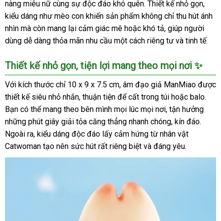
nàng miêu nữ cùng sự độc đáo khó quên. Thiết kế nhỏ gọn,
kiểu dáng như mèo con khiến sản phẩm không chỉ thu hút ánh
nhìn mà còn mang lại cảm giác mê hoặc khó tả, giúp người
dùng dễ dàng thỏa mãn nhu cầu một cách riêng tư và tinh tế.
Thiết kế nhỏ gọn, tiện lợi mang theo mọi nơi ✨
Với kích thước chỉ 10 x 9 x 7.5 cm, âm đạo giả ManMiao được
thiết kế siêu nhỏ nhắn, thuận tiện để cất trong túi hoặc balo.
Bạn có thể mang theo bên mình mọi lúc mọi nơi, tận hưởng
những phút giây giải tỏa căng thẳng nhanh chóng, kín đáo.
Ngoài ra, kiểu dáng độc đáo lấy cảm hứng từ nhân vật
Catwoman tạo nên sức hút rất riêng biệt và đáng yêu.