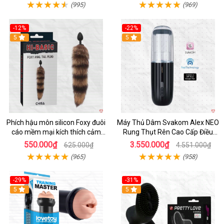
(995)
(969)
-12%
-22%
Hot
5
5
Phích hậu môn silicon Foxy đuôi
Máy Thủ Dâm Svakom Alex NEO
cáo mềm mại kích thích cảm
Rung Thụt Rên Cao Cấp Điều
giác mới
Khiển App
550.000₫
3.550.000₫
625.000₫
4.551.000₫
(965)
(958)
-29%
-31%
Hot
5
5