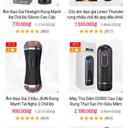
Âm Đạo Giả Fleslight Rung Mạnh
Cốc âm đạo giả Leten Thunder
Đa Chế Độ Silicon Cao Cấp
rung nhiều chế độ app điều khiển
tiện lợi
770.000₫
1.530.000₫
1.116.000₫
1.866.000₫
(880)
(877)
-31%
-45%
5
Hot
5
Âm Đạo Giả 2 Đầu JIUAI Rung
Máy Thủ Dâm DORIS Cao Cấp
Mạnh Tai Nghe 2 Chế Độ
Rung Thụt Sạc Pin Siêu Mềm
950.000₫
2.180.000₫
1.377.000₫
3.964.000₫
(869)
(869)