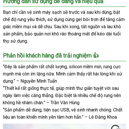
Hướng dẫn sử dụng dễ dàng và hiệu quả
Đạo
Giả
Bạn chỉ cần vệ sinh máy sạch sẽ trước và sau khi dùng, bật
Leten
chế độ rung yêu thích, sử dụng cùng gel bôi trơn để tăng cảm
Đa
giác mềm mại và dễ chịu. Sau khi xong, tắt nguồn và lau khô
Năng
sản phẩm, bảo quản nơi khô ráo thoáng mát để kéo dài tuổi
Kích
thọ sử dụng.
Thích
Mạnh
Mẽ
Phản hồi khách hàng đã trải nghiệm 👍
Hàng
“Đây là sản phẩm rất chất lượng, silicon mềm mịn, rung cực
Chính
Hãng
mạnh mà còn im lặng nữa. Mình cảm thấy rất hài lòng khi sử
dụng.” – Nguyễn Minh Tuấn
“Thiết kế rất giống thực tế, giúp mình thư giãn tuyệt vời sau
ngày làm việc căng thẳng. Đặc biệt là nhiều chế độ rung nên
không hề nhàm chán.” – Trần Văn Hùng
“Sản phẩm dễ dùng, tiện sạc USB, vệ sinh nhanh chóng. Chất
liệu an toàn khiến mình yên tâm hơn hẳn.” – Lê Đăng Khoa