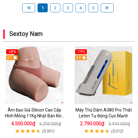
1
2
3
4
5
Sextoy Nam
-28%
-19%
4.7
Hot
4.8
Âm Đạo Giả Silicon Cao Cấp
Máy Thủ Dâm A380 Pro Thắt
Hình Mông 11Kg Nhật Bản Kích
Leten Tự Động Cực Mạnh
Thước Như Thật
4.500.000₫
2.790.000₫
6.250.000₫
3.444.000₫
(3,501)
(3,012)