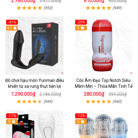
2.780.000₫
810.000₫
3.971.000₫
953.000₫
(953)
(949)
-41%
-29%
Hot
4.7
5
Đồ chơi hậu môn Yunman điều
Cốc Âm Đạo Top Notch Siêu
khiển từ xa rung thụt tiện lợi
Mềm Mịn – Thỏa Mãn Tinh Tế
1.290.000₫
280.000₫
2.186.000₫
394.000₫
(949)
(940)
-17%
-13%
5
Hot
5