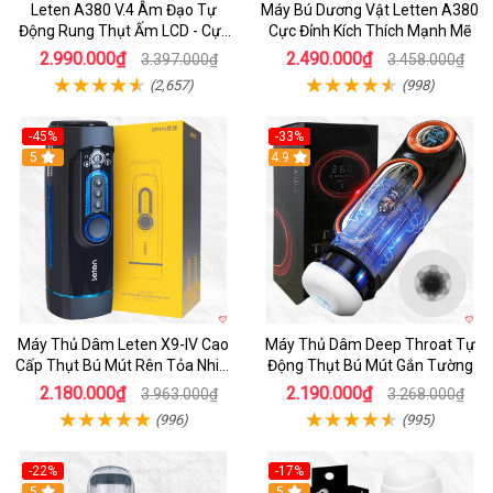
Leten A380 V.4 Âm Đạo Tự
Máy Bú Dương Vật Letten A380
Động Rung Thụt Ấm LCD - Cực
Cực Đỉnh Kích Thích Mạnh Mẽ
Phê
2.990.000₫
2.490.000₫
3.397.000₫
3.458.000₫
(2,657)
(998)
-45%
-33%
Hot
5
Hot
4.9
Máy Thủ Dâm Leten X9-IV Cao
Máy Thủ Dâm Deep Throat Tự
Cấp Thụt Bú Mút Rên Tỏa Nhiệt
Động Thụt Bú Mút Gắn Tường
Sạc Pin
2.180.000₫
2.190.000₫
3.963.000₫
3.268.000₫
(996)
(995)
-22%
-17%
5
5