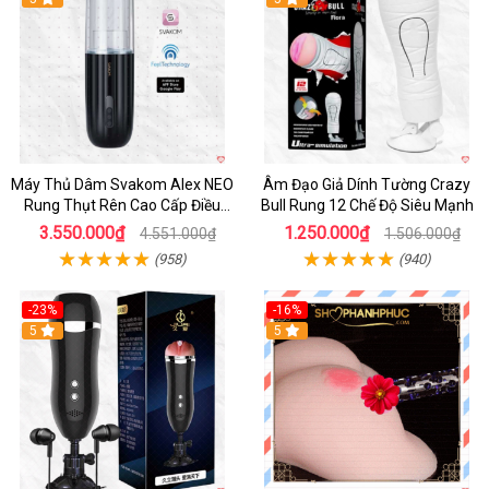
Máy Thủ Dâm Svakom Alex NEO
Âm Đạo Giả Dính Tường Crazy
Rung Thụt Rên Cao Cấp Điều
Bull Rung 12 Chế Độ Siêu Mạnh
Khiển App
3.550.000₫
1.250.000₫
4.551.000₫
1.506.000₫
(958)
(940)
-23%
-16%
5
5