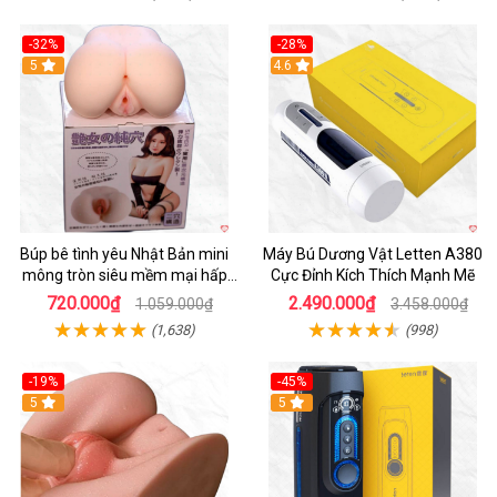
-32%
-28%
Hot
5
Hot
4.6
Búp bê tình yêu Nhật Bản mini
Máy Bú Dương Vật Letten A380
mông tròn siêu mềm mại hấp
Cực Đỉnh Kích Thích Mạnh Mẽ
dẫn
720.000₫
2.490.000₫
1.059.000₫
3.458.000₫
(1,638)
(998)
-19%
-45%
Hot
5
Hot
5