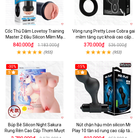
Cốc Thủ Dâm Lovetoy Training
Vòng rung Pretty Love Cobra gai
Master 2 Đầu Silicon Mềm Mại
mềm tăng cực khoái cao cấp
Tiện Lợi
chính hãng
840.000₫
370.000₫
1.183.000₫
536.000₫
(955)
(953)
-30%
-15%
Hot
5
Hot
5
Búp Bê Silicon Night Sakura
Nút chặn hậu môn silicon Mr
Rung Rên Cao Cấp Thơm Mượt
Play 10 tần số rung cao cấp tăng
khoái cảm