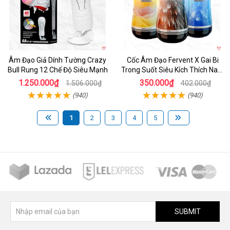
Âm Đạo Giả Dính Tường Crazy
Cốc Âm Đạo Fervent X Gai Bi
Bull Rung 12 Chế Độ Siêu Mạnh
Trong Suốt Siêu Kích Thích Nam
Giới
1.250.000₫
350.000₫
1.506.000₫
402.000₫
(940)
(940)
1
2
3
4
5
SUBMIT