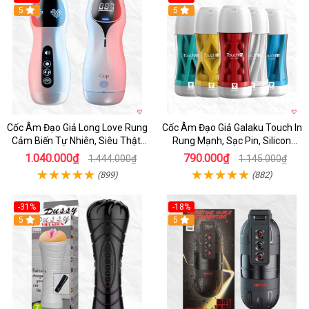
5
Hot
5
Cốc Âm Đạo Giả Long Love Rung
Cốc Âm Đạo Giả Galaku Touch In
Cảm Biến Tự Nhiên, Siêu Thật,
Rung Mạnh, Sạc Pin, Silicon
Sướng
Mềm
1.040.000₫
790.000₫
1.444.000₫
1.145.000₫
(899)
(882)
-31%
-18%
5
5