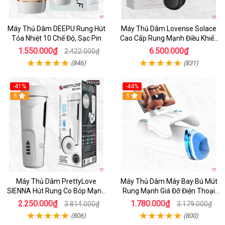
Máy Thủ Dâm DEEPU Rung Hút
Máy Thủ Dâm Lovense Solace
Tỏa Nhiệt 10 Chế Độ, Sạc Pin
Cao Cấp Rung Mạnh Điều Khiển
App
1.550.000₫
6.500.000₫
2.422.000₫
(846)
(831)
-41%
-44%
Hot
5
Hot
5
Máy Thủ Dâm PrettyLove
Máy Thủ Dâm Máy Bay Bú Mút
SIENNA Hút Rung Co Bóp Mạnh
Rung Mạnh Giá Đỡ Điện Thoại
Mẽ Nam
Chính Hãng
2.250.000₫
1.780.000₫
3.814.000₫
3.179.000₫
(806)
(800)