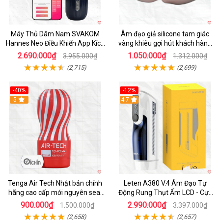
Máy Thủ Dâm Nam SVAKOM
Âm đạo giả silicone tam giác
Hannes Neo Điều Khiển App Kích
vàng khiêu gợi hút khách hàng
Thích
nam
2.690.000₫
1.050.000₫
3.955.000₫
1.312.000₫
(2,715)
(2,699)
-40%
-12%
Hot
5
Hot
4.7
Tenga Air Tech Nhật bản chính
Leten A380 V.4 Âm Đạo Tự
hãng cao cấp mới nguyên seal
Động Rung Thụt Ấm LCD - Cực
giá tốt
Phê
900.000₫
2.990.000₫
1.500.000₫
3.397.000₫
(2,658)
(2,657)