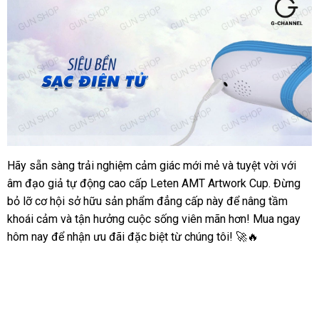
Âm
Chính
Đạo
Hãng
Giả
Leten
Đa
Năng
Kích
Thích
Mạnh
Mẽ
Hàng
Hãy sẵn sàng trải nghiệm cảm giác mới mẻ và tuyệt vời với
Âm
Chính
âm đạo giả tự động cao cấp Leten AMT Artwork Cup. Đừng
Đạo
Hãng
Giả
bỏ lỡ cơ hội sở hữu sản phẩm đẳng cấp này để nâng tầm
Leten
khoái cảm và tận hưởng cuộc sống viên mãn hơn! Mua ngay
Đa
hôm nay để nhận ưu đãi đặc biệt từ chúng tôi! 🚀🔥
Năng
Kích
Thích
Mạnh
Mẽ