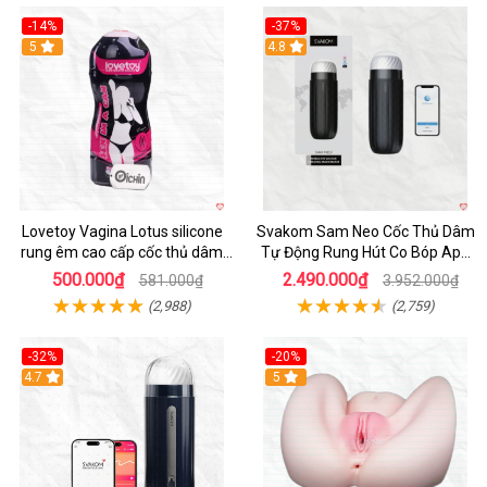
-14%
-37%
Hot
5
4.8
Lovetoy Vagina Lotus silicone
Svakom Sam Neo Cốc Thủ Dâm
rung êm cao cấp cốc thủ dâm
Tự Động Rung Hút Co Bóp App
nam
Điều Khiển
500.000₫
2.490.000₫
581.000₫
3.952.000₫
(2,988)
(2,759)
-32%
-20%
Hot
4.7
Hot
5