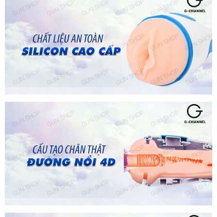
Âm
Đạo
Giả
Leten
Đa
Năng
Kích
Thích
Mạnh
Mẽ
Hàng