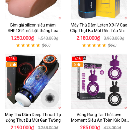
Bím giả silicon siêu mềm
Máy Thủ Dâm Leten X9-IV Cao
SHP1391 nổi bật thăng hoa
Cấp Thụt Bú Mút Rên Tỏa Nhiệt
hoàn hảo
Sạc Pin
1.250.000₫
2.180.000₫
1.543.000₫
3.963.000₫
(997)
(996)
-33%
-40%
Hot
4.9
5
Máy Thủ Dâm Deep Throat Tự
Vòng Rung Tai Thỏ Love
Động Thụt Bú Mút Gắn Tường
Moment Siêu An Toàn Kéo Dài
Thời Gian
2.190.000₫
285.000₫
3.268.000₫
475.000₫