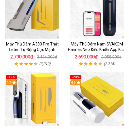
Máy Thủ Dâm A380 Pro Thắt
Máy Thủ Dâm Nam SVAKOM
Leten Tự Động Cực Mạnh
Hannes Neo Điều Khiển App Kích
Thích
2.790.000₫
2.690.000₫
3.444.000₫
3.955.000₫
(3,012)
(2,715)
-12%
-28%
Hot
4.7
Hot
4.6