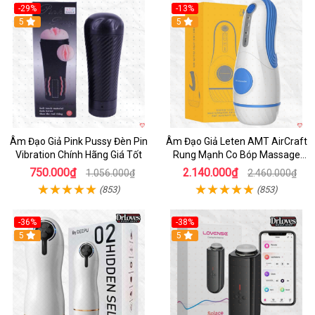
-29%
-13%
5
5
Âm Đạo Giả Pink Pussy Đèn Pin
Âm Đạo Giả Leten AMT AirCraft
Vibration Chính Hãng Giá Tốt
Rung Mạnh Co Bóp Massage
Êm Ái
750.000₫
2.140.000₫
1.056.000₫
2.460.000₫
(853)
(853)
-36%
-38%
Hot
5
Hot
5