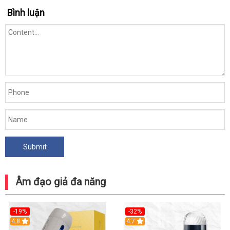
Hàng
Bình luận
Chính
Hãng
Âm đạo giả đa năng
-19%
-32%
Hot
4.8
Hot
4.7