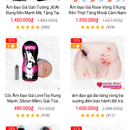
Âm Đạo Giả Gắn Tường JIUAI
Âm Đạo Giả Rose Vòng 3 Rung
Rung Rên Mạnh Mẽ, Tặng Tai
Rên Thật Tăng Khoái Cảm Nam
Nghe
1.450.000₫
1.350.000₫
1.883.000₫
1.607.000₫
(930)
(924)
-35%
-33%
5
5
Cốc Âm Đạo Giả LoveToy Rung
âm đạo giả đa năng vòng ba
Mạnh, Silicon Mềm, Giải Tỏa
sướng điên bảo hành đổi trả
Sinh Lý
nhanh
490.000₫
1.600.000₫
754.000₫
2.388.000₫
(918)
(911)
-28%
-31%