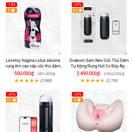
-14%
-37%
Hot
5
4.8
Lovetoy Vagina Lotus silicone
Svakom Sam Neo Cốc Thủ Dâm
rung êm cao cấp cốc thủ dâm
Tự Động Rung Hút Co Bóp App
nam
Điều Khiển
500.000₫
2.490.000₫
581.000₫
3.952.000₫
(2,988)
(2,759)
-32%
-20%
Hot
4.7
Hot
5