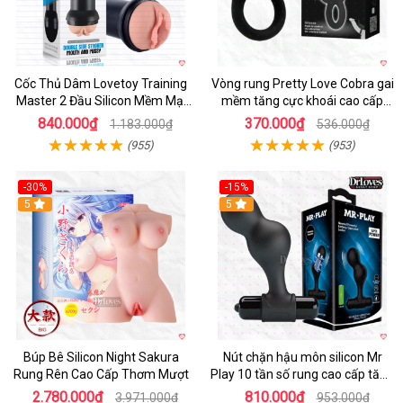
Cốc Thủ Dâm Lovetoy Training
Vòng rung Pretty Love Cobra gai
Master 2 Đầu Silicon Mềm Mại
mềm tăng cực khoái cao cấp
Tiện Lợi
chính hãng
840.000₫
370.000₫
1.183.000₫
536.000₫
(955)
(953)
-30%
-15%
Hot
5
Hot
5
Búp Bê Silicon Night Sakura
Nút chặn hậu môn silicon Mr
Rung Rên Cao Cấp Thơm Mượt
Play 10 tần số rung cao cấp tăng
khoái cảm
2.780.000₫
810.000₫
3.971.000₫
953.000₫