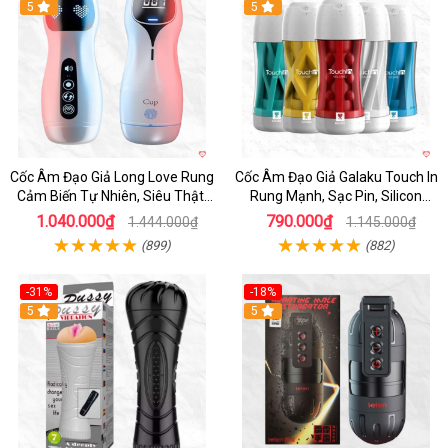
5
Hot
5
Cốc Âm Đạo Giả Long Love Rung
Cốc Âm Đạo Giả Galaku Touch In
Cảm Biến Tự Nhiên, Siêu Thật,
Rung Mạnh, Sạc Pin, Silicon
Sướng
Mềm
1.040.000₫
790.000₫
1.444.000₫
1.145.000₫
(899)
(882)
-31%
-18%
5
5