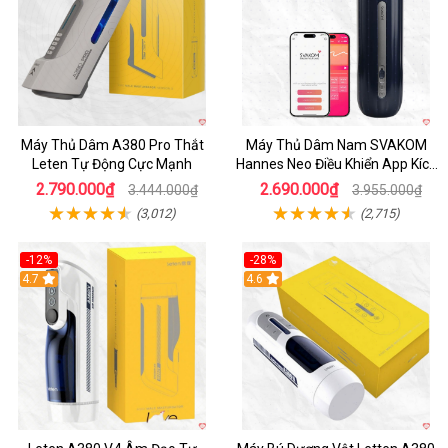
Máy Thủ Dâm A380 Pro Thắt
Máy Thủ Dâm Nam SVAKOM
Leten Tự Động Cực Mạnh
Hannes Neo Điều Khiển App Kích
Thích
2.790.000₫
2.690.000₫
3.444.000₫
3.955.000₫
(3,012)
(2,715)
-12%
-28%
Hot
4.7
Hot
4.6