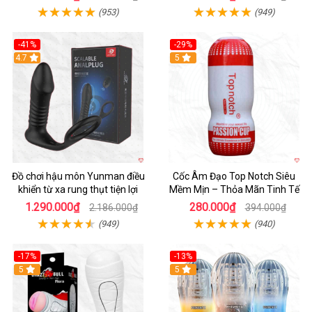
(953)
(949)
-41%
-29%
Hot
4.7
5
Đồ chơi hậu môn Yunman điều
Cốc Âm Đạo Top Notch Siêu
khiển từ xa rung thụt tiện lợi
Mềm Mịn – Thỏa Mãn Tinh Tế
1.290.000₫
280.000₫
2.186.000₫
394.000₫
(949)
(940)
-17%
-13%
5
Hot
5