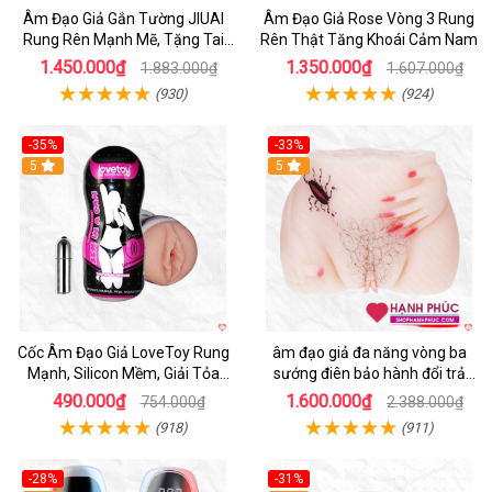
Âm Đạo Giả Gắn Tường JIUAI
Âm Đạo Giả Rose Vòng 3 Rung
Rung Rên Mạnh Mẽ, Tặng Tai
Rên Thật Tăng Khoái Cảm Nam
Nghe
1.450.000₫
1.350.000₫
1.883.000₫
1.607.000₫
(930)
(924)
-35%
-33%
5
5
Cốc Âm Đạo Giả LoveToy Rung
âm đạo giả đa năng vòng ba
Mạnh, Silicon Mềm, Giải Tỏa
sướng điên bảo hành đổi trả
Sinh Lý
nhanh
490.000₫
1.600.000₫
754.000₫
2.388.000₫
(918)
(911)
-28%
-31%