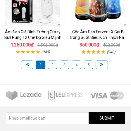
Âm Đạo Giả Dính Tường Crazy
Cốc Âm Đạo Fervent X Gai Bi
Bull Rung 12 Chế Độ Siêu Mạnh
Trong Suốt Siêu Kích Thích Nam
Giới
1.250.000₫
350.000₫
1.506.000₫
402.000₫
(940)
(940)
1
2
3
4
5
SUBMIT