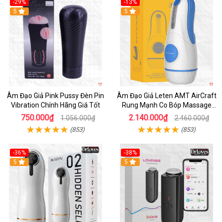
-29%
-13%
5
5
Âm Đạo Giả Pink Pussy Đèn Pin
Âm Đạo Giả Leten AMT AirCraft
Vibration Chính Hãng Giá Tốt
Rung Mạnh Co Bóp Massage
Êm Ái
750.000₫
2.140.000₫
1.056.000₫
2.460.000₫
(853)
(853)
-36%
-38%
Hot
5
Hot
5