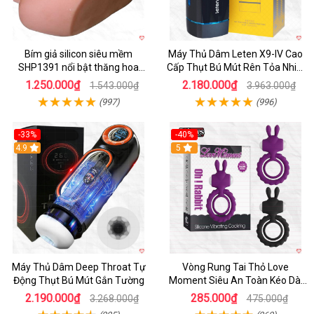
Bím giả silicon siêu mềm
Máy Thủ Dâm Leten X9-IV Cao
SHP1391 nổi bật thăng hoa
Cấp Thụt Bú Mút Rên Tỏa Nhiệt
hoàn hảo
Sạc Pin
1.250.000₫
2.180.000₫
1.543.000₫
3.963.000₫
(997)
(996)
-33%
-40%
Hot
4.9
5
Máy Thủ Dâm Deep Throat Tự
Vòng Rung Tai Thỏ Love
Động Thụt Bú Mút Gắn Tường
Moment Siêu An Toàn Kéo Dài
Thời Gian
2.190.000₫
285.000₫
3.268.000₫
475.000₫