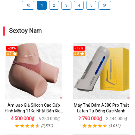
1
2
3
4
5
Sextoy Nam
-28%
-19%
4.7
Hot
4.8
Âm Đạo Giả Silicon Cao Cấp
Máy Thủ Dâm A380 Pro Thắt
Hình Mông 11Kg Nhật Bản Kích
Leten Tự Động Cực Mạnh
Thước Như Thật
4.500.000₫
2.790.000₫
6.250.000₫
3.444.000₫
(3,501)
(3,012)