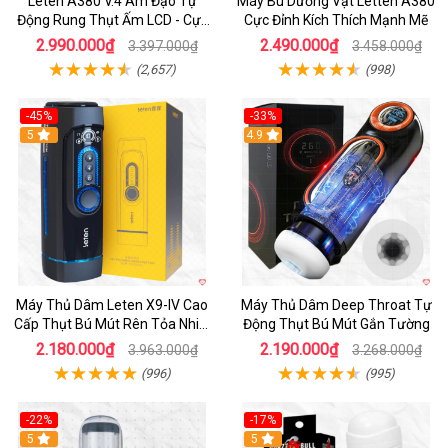
Leten A380 V.4 Âm Đạo Tự
Máy Bú Dương Vật Letten A380
Động Rung Thụt Ấm LCD - Cực
Cực Đỉnh Kích Thích Mạnh Mẽ
Phê
2.990.000₫
2.490.000₫
3.397.000₫
3.458.000₫
(2,657)
(998)
-45%
-33%
Hot
5
Hot
4.9
Máy Thủ Dâm Leten X9-IV Cao
Máy Thủ Dâm Deep Throat Tự
Cấp Thụt Bú Mút Rên Tỏa Nhiệt
Động Thụt Bú Mút Gắn Tường
Sạc Pin
2.180.000₫
2.190.000₫
3.963.000₫
3.268.000₫
(996)
(995)
-22%
-17%
5
5