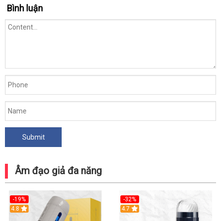
Bình luận
Âm đạo giả đa năng
-19%
-32%
Hot
4.8
Hot
4.7