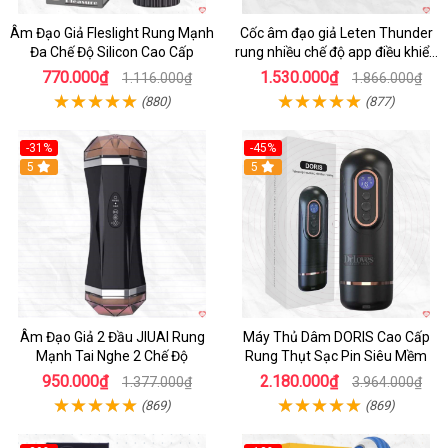
Âm Đạo Giả Fleslight Rung Mạnh
Cốc âm đạo giả Leten Thunder
Đa Chế Độ Silicon Cao Cấp
rung nhiều chế độ app điều khiển
tiện lợi
770.000₫
1.530.000₫
1.116.000₫
1.866.000₫
(880)
(877)
-31%
-45%
5
Hot
5
Âm Đạo Giả 2 Đầu JIUAI Rung
Máy Thủ Dâm DORIS Cao Cấp
Mạnh Tai Nghe 2 Chế Độ
Rung Thụt Sạc Pin Siêu Mềm
950.000₫
2.180.000₫
1.377.000₫
3.964.000₫
(869)
(869)