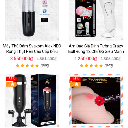
Máy Thủ Dâm Svakom Alex NEO
Âm Đạo Giả Dính Tường Crazy
Rung Thụt Rên Cao Cấp Điều
Bull Rung 12 Chế Độ Siêu Mạnh
Khiển App
3.550.000₫
1.250.000₫
4.551.000₫
1.506.000₫
(958)
(940)
-23%
-16%
5
5