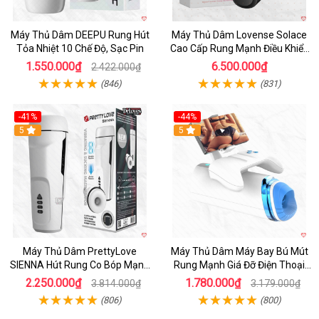
Máy Thủ Dâm DEEPU Rung Hút
Máy Thủ Dâm Lovense Solace
Tỏa Nhiệt 10 Chế Độ, Sạc Pin
Cao Cấp Rung Mạnh Điều Khiển
App
1.550.000₫
6.500.000₫
2.422.000₫
(846)
(831)
-41%
-44%
Hot
5
Hot
5
Máy Thủ Dâm PrettyLove
Máy Thủ Dâm Máy Bay Bú Mút
SIENNA Hút Rung Co Bóp Mạnh
Rung Mạnh Giá Đỡ Điện Thoại
Mẽ Nam
Chính Hãng
2.250.000₫
1.780.000₫
3.814.000₫
3.179.000₫
(806)
(800)