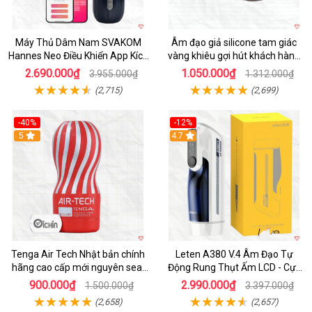
Máy Thủ Dâm Nam SVAKOM
Âm đạo giả silicone tam giác
Hannes Neo Điều Khiển App Kích
vàng khiêu gợi hút khách hàng
Thích
nam
2.690.000₫
1.050.000₫
3.955.000₫
1.312.000₫
(2,715)
(2,699)
-40%
-12%
Hot
5
Hot
4.7
Tenga Air Tech Nhật bản chính
Leten A380 V.4 Âm Đạo Tự
hãng cao cấp mới nguyên seal
Động Rung Thụt Ấm LCD - Cực
giá tốt
Phê
900.000₫
2.990.000₫
1.500.000₫
3.397.000₫
(2,658)
(2,657)