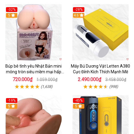
-32%
-28%
Hot
5
Hot
4.6
Búp bê tình yêu Nhật Bản mini
Máy Bú Dương Vật Letten A380
mông tròn siêu mềm mại hấp
Cực Đỉnh Kích Thích Mạnh Mẽ
dẫn
720.000₫
2.490.000₫
1.059.000₫
3.458.000₫
(1,638)
(998)
-19%
-45%
Hot
5
Hot
5