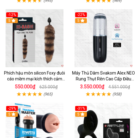
(995)
(969)
-12%
-22%
Hot
5
5
Phích hậu môn silicon Foxy đuôi
Máy Thủ Dâm Svakom Alex NEO
cáo mềm mại kích thích cảm
Rung Thụt Rên Cao Cấp Điều
giác mới
Khiển App
550.000₫
3.550.000₫
625.000₫
4.551.000₫
(965)
(958)
-29%
-31%
Hot
5
5