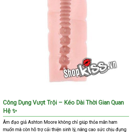
Âm
Công Dụng Vượt Trội – Kéo Dài Thời Gian Quan
Đạo
Hệ ✨
Giả
Ashton
Âm đạo giả Ashton Moore không chỉ giúp thỏa mãn ham
Moore
muốn mà còn hỗ trợ cải thiện sinh lý, nâng cao sức chịu đựng
Silicone