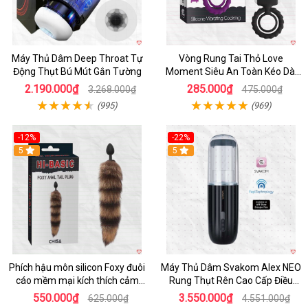
Máy Thủ Dâm Deep Throat Tự
Vòng Rung Tai Thỏ Love
Động Thụt Bú Mút Gắn Tường
Moment Siêu An Toàn Kéo Dài
Thời Gian
2.190.000₫
285.000₫
3.268.000₫
475.000₫
(995)
(969)
-12%
-22%
Hot
5
5
Phích hậu môn silicon Foxy đuôi
Máy Thủ Dâm Svakom Alex NEO
cáo mềm mại kích thích cảm
Rung Thụt Rên Cao Cấp Điều
giác mới
Khiển App
550.000₫
3.550.000₫
625.000₫
4.551.000₫