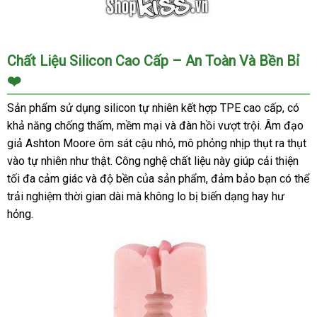
Âm
Chất Liệu Silicon Cao Cấp – An Toàn Và Bền Bỉ
Đạo
❤️
Giả
Ashton
Sản phẩm sử dụng silicon tự nhiên kết hợp TPE cao cấp, có
Moore
khả năng chống thấm, mềm mại và đàn hồi vượt trội. Âm đạo
Silicone
giả Ashton Moore ôm sát cậu nhỏ, mô phỏng nhịp thụt ra thụt
Cao
vào tự nhiên như thật. Công nghệ chất liệu này giúp cải thiện
Cấp
Hàng
tối đa cảm giác và độ bền của sản phẩm, đảm bảo bạn có thể
Đẹp
trải nghiệm thời gian dài mà không lo bị biến dạng hay hư
Giá
hỏng.
Tốt