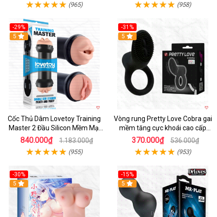
(965)
(958)
-29%
-31%
Hot
5
5
Cốc Thủ Dâm Lovetoy Training
Vòng rung Pretty Love Cobra gai
Master 2 Đầu Silicon Mềm Mại
mềm tăng cực khoái cao cấp
Tiện Lợi
chính hãng
840.000₫
370.000₫
1.183.000₫
536.000₫
(955)
(953)
-30%
-15%
Hot
5
Hot
5