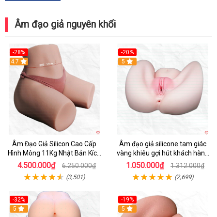
Âm đạo giả nguyên khối
-28%
-20%
4.7
Hot
5
Âm Đạo Giả Silicon Cao Cấp
Âm đạo giả silicone tam giác
Hình Mông 11Kg Nhật Bản Kích
vàng khiêu gợi hút khách hàng
Thước Như Thật
nam
4.500.000₫
1.050.000₫
6.250.000₫
1.312.000₫
(3,501)
(2,699)
-32%
-19%
Hot
5
Hot
5