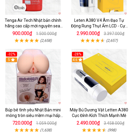
Tenga Air Tech Nhật bản chính
Leten A380 V.4 Âm Đạo Tự
hãng cao cấp mới nguyên seal
Động Rung Thụt Ấm LCD - Cực
giá tốt
Phê
900.000₫
2.990.000₫
1.500.000₫
3.397.000₫
(2,658)
(2,657)
-32%
-28%
Hot
5
Hot
4.6
Búp bê tình yêu Nhật Bản mini
Máy Bú Dương Vật Letten A380
mông tròn siêu mềm mại hấp
Cực Đỉnh Kích Thích Mạnh Mẽ
dẫn
720.000₫
2.490.000₫
1.059.000₫
3.458.000₫
(1,638)
(998)