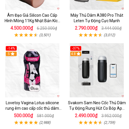
Âm Đạo Giả Silicon Cao Cấp
Máy Thủ Dâm A380 Pro Thắt
Hình Mông 11Kg Nhật Bản Kích
Leten Tự Động Cực Mạnh
Thước Như Thật
4.500.000₫
2.790.000₫
6.250.000₫
3.444.000₫
(3,501)
(3,012)
-14%
-37%
Hot
5
4.8
Lovetoy Vagina Lotus silicone
Svakom Sam Neo Cốc Thủ Dâm
rung êm cao cấp cốc thủ dâm
Tự Động Rung Hút Co Bóp App
nam
Điều Khiển
500.000₫
2.490.000₫
581.000₫
3.952.000₫
(2,988)
(2,759)