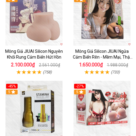
Mông Giả JIUAI Silicon Nguyên
Mông Giả Silicon JIUAI Ngửa
Khối Rung Cảm Biến Hút Hồn
Cảm Biến Rên - Mềm Mại, Thật
Như Thật
2.100.000₫
1.650.000₫
2.561.000₫
1.988.000₫
(758)
(733)
-45%
-27%
Hot
5
5