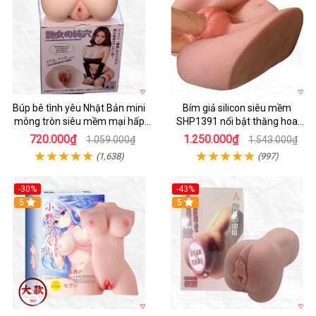
Búp bê tình yêu Nhật Bản mini
Bím giả silicon siêu mềm
mông tròn siêu mềm mại hấp
SHP1391 nổi bật thăng hoa
dẫn
hoàn hảo
720.000₫
1.250.000₫
1.059.000₫
1.543.000₫
(1,638)
(997)
-30%
-43%
Hot
5
5