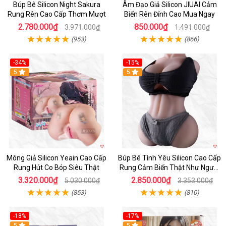
Búp Bê Silicon Night Sakura
Âm Đạo Giả Silicon JIUAI Cảm
Rung Rên Cao Cấp Thơm Mượt
Biến Rên Đỉnh Cao Mua Ngay
2.780.000₫
850.000₫
3.971.000₫
1.491.000₫
(953)
(866)
-34%
-15%
Hot
5
5
Mông Giả Silicon Yeain Cao Cấp
Búp Bê Tình Yêu Silicon Cao Cấp
Rung Hút Co Bóp Siêu Thật
Rung Cảm Biến Thật Như Người
Mua
3.320.000₫
2.850.000₫
5.030.000₫
3.353.000₫
(853)
(810)
-18%
-17%
5
Hot
5