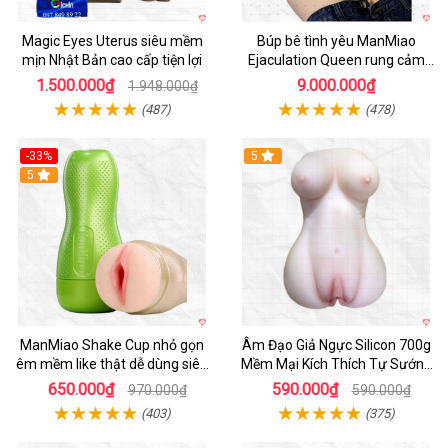
Magic Eyes Uterus siêu mềm
Búp bê tình yêu ManMiao
mịn Nhật Bản cao cấp tiện lợi
Ejaculation Queen rung cảm
biến sưởi ấm phun nước thông
1.500.000₫
9.000.000₫
1.948.000₫
minh
(487)
(478)
-33%
5
Hot
5
ManMiao Shake Cup nhỏ gọn
Âm Đạo Giả Ngực Silicon 700g
êm mềm like thật dễ dùng siêu
Mềm Mại Kích Thích Tự Sướng
hưng phấn
Nam
650.000₫
590.000₫
970.000₫
590.000₫
(403)
(375)