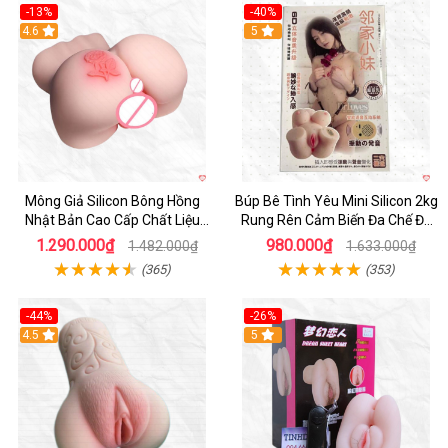
-13%
-40%
4.6
5
Mông Giả Silicon Bông Hồng
Búp Bê Tình Yêu Mini Silicon 2kg
Nhật Bản Cao Cấp Chất Liệu
Rung Rên Cảm Biến Đa Chế Độ
Mềm Mại
Sành Điệu
1.290.000₫
980.000₫
1.482.000₫
1.633.000₫
(365)
(353)
-44%
-26%
4.5
Hot
5