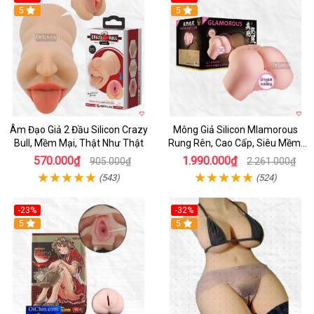
Hot
5
Hot
5
Âm Đạo Giả 2 Đầu Silicon Crazy
Mông Giả Silicon Mlamorous
Bull, Mềm Mại, Thật Như Thật
Rung Rên, Cao Cấp, Siêu Mềm,
Hót
570.000₫
1.990.000₫
905.000₫
2.261.000₫
(543)
(524)
-23%
-32%
Hot
5
5