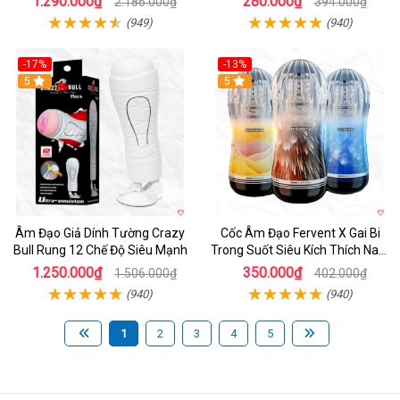
1.290.000₫
280.000₫
2.186.000₫
394.000₫
(949)
(940)
-17%
-13%
5
Hot
5
Âm Đạo Giả Dính Tường Crazy
Cốc Âm Đạo Fervent X Gai Bi
Bull Rung 12 Chế Độ Siêu Mạnh
Trong Suốt Siêu Kích Thích Nam
Giới
1.250.000₫
350.000₫
1.506.000₫
402.000₫
(940)
(940)
1
2
3
4
5