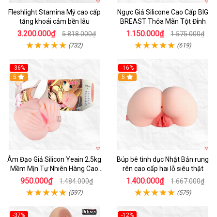
Fleshlight Stamina Mỹ cao cấp
Ngực Giả Silicone Cao Cấp BIG
tăng khoái cảm bền lâu
BREAST Thỏa Mãn Tột Đỉnh
3.200.000₫
1.150.000₫
5.818.000₫
1.575.000₫
(732)
(619)
-36%
-16%
Hot
5
Hot
5
Âm Đạo Giả Silicon Yeain 2.5kg
Búp bê tình dục Nhật Bản rung
Mềm Mịn Tự Nhiên Hàng Cao
rên cao cấp hai lỗ siêu thật
Cấp
950.000₫
1.400.000₫
1.484.000₫
1.667.000₫
(597)
(579)
-37%
-12%