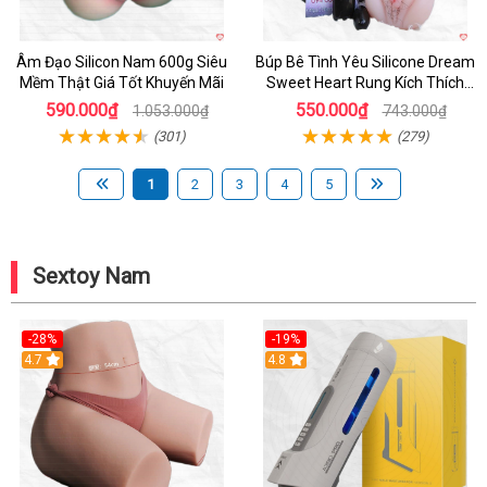
Âm Đạo Silicon Nam 600g Siêu
Búp Bê Tình Yêu Silicone Dream
Mềm Thật Giá Tốt Khuyến Mãi
Sweet Heart Rung Kích Thích
Mua
590.000₫
550.000₫
1.053.000₫
743.000₫
(301)
(279)
1
2
3
4
5
Sextoy Nam
-28%
-19%
4.7
Hot
4.8