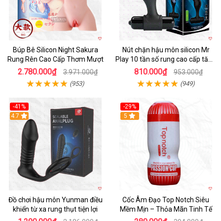
Búp Bê Silicon Night Sakura
Nút chặn hậu môn silicon Mr
Rung Rên Cao Cấp Thơm Mượt
Play 10 tần số rung cao cấp tăng
khoái cảm
2.780.000₫
810.000₫
3.971.000₫
953.000₫
(953)
(949)
-41%
-29%
Hot
4.7
5
Đồ chơi hậu môn Yunman điều
Cốc Âm Đạo Top Notch Siêu
khiển từ xa rung thụt tiện lợi
Mềm Mịn – Thỏa Mãn Tinh Tế