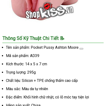
Âm
Thông Số Kỹ Thuật Chi Tiết 📝
Đạo
Giả
Tên sản phẩm:
Pocket Pussy Ashton Moore
Ashton
Mã sản phẩm: AD39
Moore
Silicone
Kích thước: 14 x 5 x 7 cm
Cao
Cấp
Trọng lượng: 295g
Hàng
Chất liệu: Silicon + TPE chống thấm cao cấp
Đẹp
Giá
Màu sắc: Màu da tự nhiên
Tốt
Đặc điểm: Khối hình chữ nhật, có lỗ móc tay tiện lợi
Hãng sản xuất: Chisa