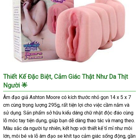
Âm
Thiết Kế Đặc Biệt, Cảm Giác Thật Như Da Thịt
Đạo
Người 🌟
Giả
Ashton
Âm đạo giả Ashton Moore có kích thước nhỏ gọn 14 x 5 x 7
Moore
cm cùng trọng lượng 295g, rất tiện lợi cho việc cầm nắm và
Silicone
sử dụng. Sản phẩm sở hữu kiểu dáng chữ nhật độc đáo cùng
Cao
lỗ móc tay tiện dụng, giúp bạn dễ dàng thao tác và mang theo.
Cấp
Hàng
Màu sắc da người tự nhiên, kết hợp với thiết kế tỉ mỉ như môi
Đẹp
lớn, môi bé và lỗ âm đạo se khít tạo cảm giác sống động, gần