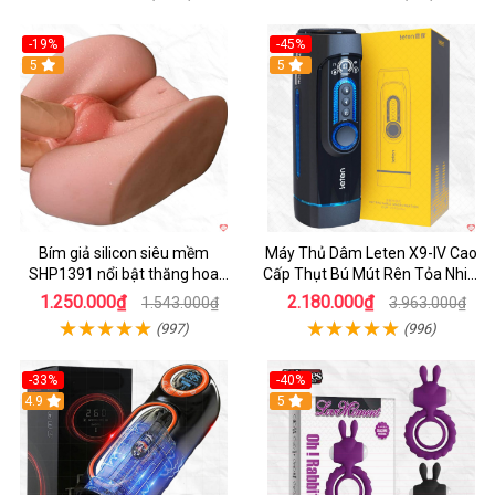
-19%
-45%
Hot
5
Hot
5
Bím giả silicon siêu mềm
Máy Thủ Dâm Leten X9-IV Cao
SHP1391 nổi bật thăng hoa
Cấp Thụt Bú Mút Rên Tỏa Nhiệt
hoàn hảo
Sạc Pin
1.250.000₫
2.180.000₫
1.543.000₫
3.963.000₫
(997)
(996)
-33%
-40%
Hot
4.9
5