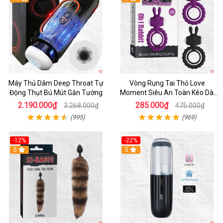
Máy Thủ Dâm Deep Throat Tự
Vòng Rung Tai Thỏ Love
Động Thụt Bú Mút Gắn Tường
Moment Siêu An Toàn Kéo Dài
Thời Gian
2.190.000₫
285.000₫
3.268.000₫
475.000₫
(995)
(969)
-12%
-22%
Hot
5
5