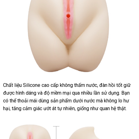
Chất liệu Silicone cao cấp không thấm nước, đàn hồi tốt giữ
Âm
được hình dáng và độ mềm mại qua nhiều lần sử dụng. Bạn
đạo
giả
có thể thoải mái dùng sản phẩm dưới nước mà không lo hư
3D
hại, tăng cảm giác ướt át tự nhiên, giống như quan hệ thật.
nữ
sinh
Nhật
Bản