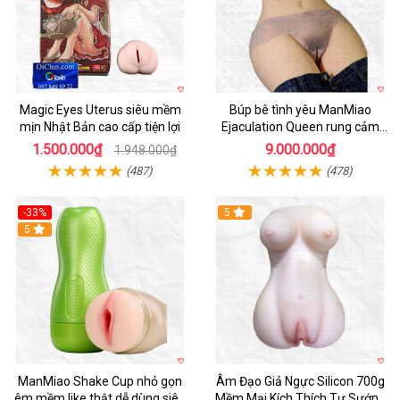
Magic Eyes Uterus siêu mềm
Búp bê tình yêu ManMiao
mịn Nhật Bản cao cấp tiện lợi
Ejaculation Queen rung cảm
biến sưởi ấm phun nước thông
1.500.000₫
9.000.000₫
1.948.000₫
minh
(487)
(478)
-33%
5
Hot
5
ManMiao Shake Cup nhỏ gọn
Âm Đạo Giả Ngực Silicon 700g
êm mềm like thật dễ dùng siêu
Mềm Mại Kích Thích Tự Sướng