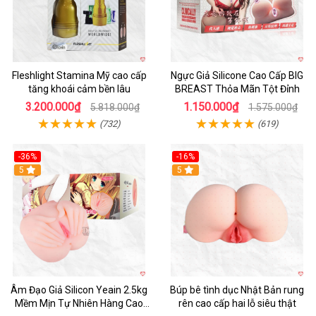
Fleshlight Stamina Mỹ cao cấp
Ngực Giả Silicone Cao Cấp BIG
tăng khoái cảm bền lâu
BREAST Thỏa Mãn Tột Đỉnh
3.200.000₫
1.150.000₫
5.818.000₫
1.575.000₫
(732)
(619)
-36%
-16%
Hot
5
Hot
5
Âm Đạo Giả Silicon Yeain 2.5kg
Búp bê tình dục Nhật Bản rung
Mềm Mịn Tự Nhiên Hàng Cao
rên cao cấp hai lỗ siêu thật