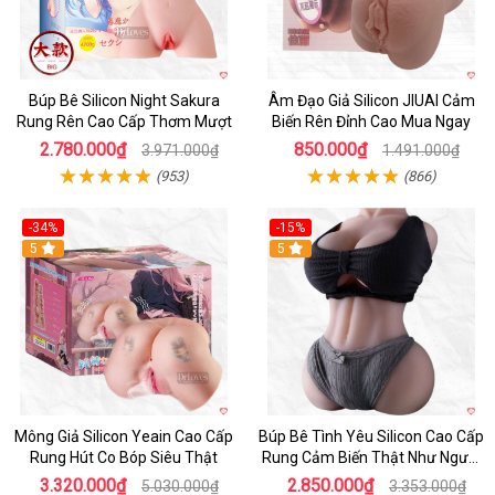
Búp Bê Silicon Night Sakura
Âm Đạo Giả Silicon JIUAI Cảm
Rung Rên Cao Cấp Thơm Mượt
Biến Rên Đỉnh Cao Mua Ngay
2.780.000₫
850.000₫
3.971.000₫
1.491.000₫
(953)
(866)
-34%
-15%
Hot
5
5
Mông Giả Silicon Yeain Cao Cấp
Búp Bê Tình Yêu Silicon Cao Cấp
Rung Hút Co Bóp Siêu Thật
Rung Cảm Biến Thật Như Người
Mua
3.320.000₫
2.850.000₫
5.030.000₫
3.353.000₫