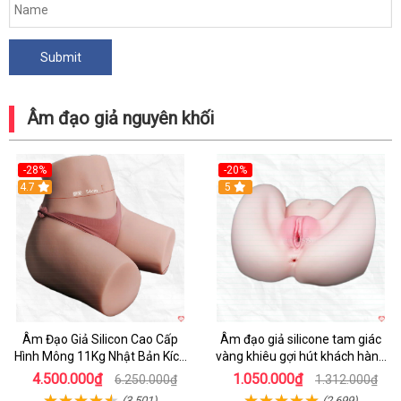
Âm đạo giả nguyên khối
-28%
-20%
4.7
Hot
5
Âm Đạo Giả Silicon Cao Cấp
Âm đạo giả silicone tam giác
Hình Mông 11Kg Nhật Bản Kích
vàng khiêu gợi hút khách hàng
Thước Như Thật
nam
4.500.000₫
1.050.000₫
6.250.000₫
1.312.000₫
(3,501)
(2,699)