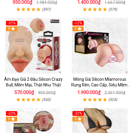
Cấp
950.000₫
1.400.000₫
1.484.000₫
1.667.000₫
(597)
(579)
-37%
-12%
Hot
5
Hot
5
Âm Đạo Giả 2 Đầu Silicon Crazy
Mông Giả Silicon Mlamorous
Bull, Mềm Mại, Thật Như Thật
Rung Rên, Cao Cấp, Siêu Mềm,
Hót
570.000₫
1.990.000₫
905.000₫
2.261.000₫
(543)
(524)
-23%
-32%
Hot
5
5