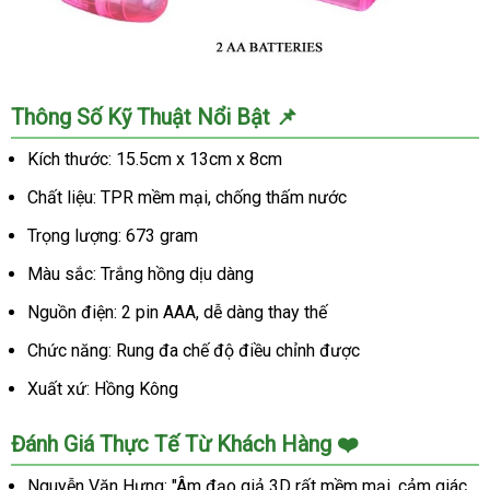
hãng
kích
thích
chân
Âm
Thông Số Kỹ Thuật Nổi Bật 📌
thật
đạo
giả
Kích thước: 15.5cm x 13cm x 8cm
3D
Chất liệu: TPR mềm mại, chống thấm nước
nữ
sinh
Trọng lượng: 673 gram
Nhật
Bản
Màu sắc: Trắng hồng dịu dàng
chính
Nguồn điện: 2 pin AAA, dễ dàng thay thế
hãng
kích
Chức năng: Rung đa chế độ điều chỉnh được
thích
Xuất xứ: Hồng Kông
chân
thật
Đánh Giá Thực Tế Từ Khách Hàng ❤️
Nguyễn Văn Hưng: "Âm đạo giả 3D rất mềm mại, cảm giác