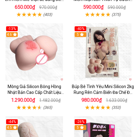
hưng phấn
Nam
650.000₫
590.000₫
970.000₫
590.000₫
(403)
(375)
-13%
-40%
4.6
5
Mông Giả Silicon Bông Hồng
Búp Bê Tình Yêu Mini Silicon 2kg
Nhật Bản Cao Cấp Chất Liệu
Rung Rên Cảm Biến Đa Chế Độ
Mềm Mại
Sành Điệu
1.290.000₫
980.000₫
1.482.000₫
1.633.000₫
(365)
(353)
-44%
-26%
4.5
Hot
5