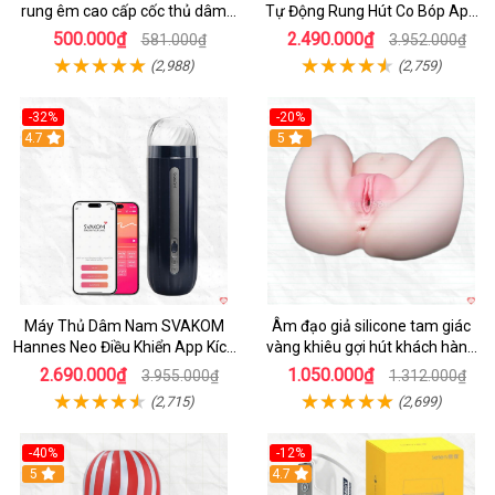
rung êm cao cấp cốc thủ dâm
Tự Động Rung Hút Co Bóp App
nam
Điều Khiển
500.000₫
2.490.000₫
581.000₫
3.952.000₫
(2,988)
(2,759)
-32%
-20%
Hot
4.7
Hot
5
Máy Thủ Dâm Nam SVAKOM
Âm đạo giả silicone tam giác
Hannes Neo Điều Khiển App Kích
vàng khiêu gợi hút khách hàng
Thích
nam
2.690.000₫
1.050.000₫
3.955.000₫
1.312.000₫
(2,715)
(2,699)
-40%
-12%
Hot
5
Hot
4.7