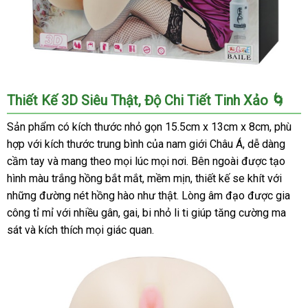
Âm
Thiết Kế 3D Siêu Thật, Độ Chi Tiết Tinh Xảo 🌀
đạo
giả
Sản phẩm có kích thước nhỏ gọn 15.5cm x 13cm x 8cm, phù
3D
hợp với kích thước trung bình của nam giới Châu Á, dễ dàng
nữ
cầm tay và mang theo mọi lúc mọi nơi. Bên ngoài được tạo
sinh
hình màu trắng hồng bắt mắt, mềm mịn, thiết kế se khít với
Nhật
những đường nét hồng hào như thật. Lòng âm đạo được gia
Bản
công tỉ mỉ với nhiều gân, gai, bi nhỏ li ti giúp tăng cường ma
chính
hãng
sát và kích thích mọi giác quan.
kích
thích
chân
thật