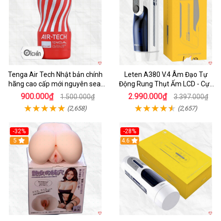
Tenga Air Tech Nhật bản chính
Leten A380 V.4 Âm Đạo Tự
hãng cao cấp mới nguyên seal
Động Rung Thụt Ấm LCD - Cực
giá tốt
Phê
900.000₫
2.990.000₫
1.500.000₫
3.397.000₫
(2,658)
(2,657)
-32%
-28%
Hot
5
Hot
4.6