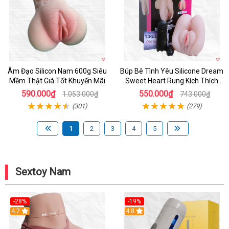
Âm Đạo Silicon Nam 600g Siêu
Búp Bê Tình Yêu Silicone Dream
Mềm Thật Giá Tốt Khuyến Mãi
Sweet Heart Rung Kích Thích
Mua
590.000₫
550.000₫
1.053.000₫
743.000₫
(301)
(279)
1
2
3
4
5
Sextoy Nam
-28%
-19%
4.7
Hot
4.8