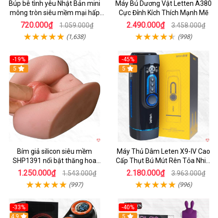
Búp bê tình yêu Nhật Bản mini
Máy Bú Dương Vật Letten A380
mông tròn siêu mềm mại hấp
Cực Đỉnh Kích Thích Mạnh Mẽ
dẫn
720.000₫
2.490.000₫
1.059.000₫
3.458.000₫
(1,638)
(998)
-19%
-45%
Hot
5
Hot
5
Bím giả silicon siêu mềm
Máy Thủ Dâm Leten X9-IV Cao
SHP1391 nổi bật thăng hoa
Cấp Thụt Bú Mút Rên Tỏa Nhiệt
hoàn hảo
Sạc Pin
1.250.000₫
2.180.000₫
1.543.000₫
3.963.000₫
(997)
(996)
-33%
-40%
Hot
4.9
5