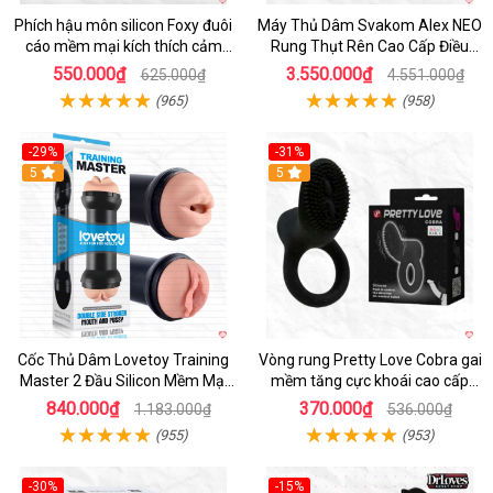
Phích hậu môn silicon Foxy đuôi
Máy Thủ Dâm Svakom Alex NEO
cáo mềm mại kích thích cảm
Rung Thụt Rên Cao Cấp Điều
giác mới
Khiển App
550.000₫
3.550.000₫
625.000₫
4.551.000₫
(965)
(958)
-29%
-31%
Hot
5
5
Cốc Thủ Dâm Lovetoy Training
Vòng rung Pretty Love Cobra gai
Master 2 Đầu Silicon Mềm Mại
mềm tăng cực khoái cao cấp
Tiện Lợi
chính hãng
840.000₫
370.000₫
1.183.000₫
536.000₫
(955)
(953)
-30%
-15%