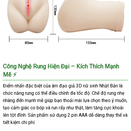
chính
hãng
kích
thích
chân
thật
Âm
Công Nghệ Rung Hiện Đại – Kích Thích Mạnh
đạo
Mẽ ⚡
giả
3D
Điểm nhấn đặc biệt của âm đạo giả 3D nữ sinh Nhật Bản là
nữ
chức năng rung có thể điều chỉnh đa tốc độ. Chế độ rung nhẹ
sinh
nhàng đến mạnh mẽ giúp bạn thoải mái lựa chọn theo ý muốn,
Nhật
tạo cảm giác co bóp và run rẩy như thật, làm tăng cực khoái
Bản
chính
lên tột đỉnh. Sản phẩm sử dụng 2 pin AAA dễ dàng thay thế và
hãng
tiết kiệm chi phí.
kích