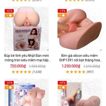
-32%
-19%
Hot
5
Hot
5
Búp bê tình yêu Nhật Bản mini
Bím giả silicon siêu mềm
mông tròn siêu mềm mại hấp
SHP1391 nổi bật thăng hoa
dẫn
hoàn hảo
720.000₫
1.250.000₫
1.059.000₫
1.543.000₫
(1,638)
(997)
-30%
-43%
Hot
5
5