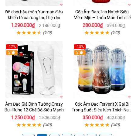
Đồ chơi hậu môn Yunman điều
Cốc Âm Đạo Top Notch Siêu
khiển từ xa rung thụt tiện lợi
Mềm Mịn – Thỏa Mãn Tinh Tế
1.290.000₫
280.000₫
2.186.000₫
394.000₫
(949)
(940)
-17%
-13%
5
Hot
5
Âm Đạo Giả Dính Tường Crazy
Cốc Âm Đạo Fervent X Gai Bi
Bull Rung 12 Chế Độ Siêu Mạnh
Trong Suốt Siêu Kích Thích Nam
Giới
1.250.000₫
350.000₫
1.506.000₫
402.000₫
(940)
(940)