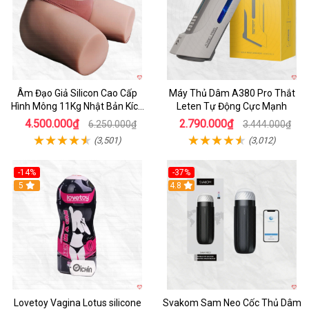
Âm Đạo Giả Silicon Cao Cấp
Máy Thủ Dâm A380 Pro Thắt
Hình Mông 11Kg Nhật Bản Kích
Leten Tự Động Cực Mạnh
Thước Như Thật
4.500.000₫
2.790.000₫
6.250.000₫
3.444.000₫
(3,501)
(3,012)
-14%
-37%
Hot
5
4.8
Lovetoy Vagina Lotus silicone
Svakom Sam Neo Cốc Thủ Dâm