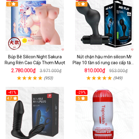
Hot
5
Hot
5
Búp Bê Silicon Night Sakura
Nút chặn hậu môn silicon Mr
Rung Rên Cao Cấp Thơm Mượt
Play 10 tần số rung cao cấp tăng
khoái cảm
2.780.000₫
810.000₫
3.971.000₫
953.000₫
(953)
(949)
-41%
-29%
Hot
4.7
5