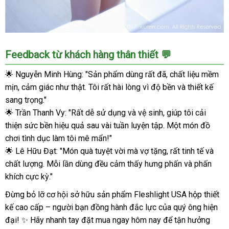
Âm
Feedback từ khách hàng thân thiết 💬
đạo
Fleshlight
🌟 Nguyễn Minh Hùng: "Sản phẩm dùng rất đã, chất liệu mềm
USA
mịn, cảm giác như thật. Tôi rất hài lòng vì độ bền và thiết kế
cao
sang trọng."
cấp
🌟 Trần Thanh Vy: "Rất dễ sử dụng và vệ sinh, giúp tôi cải
Hộp
thiện sức bền hiệu quả sau vài tuần luyện tập. Một món đồ
thiết
chơi tình dục làm tôi mê mẩn!"
độc
đáo
🌟 Lê Hữu Đạt: "Món quà tuyệt vời mà vợ tặng, rất tinh tế và
Khuyến
chất lượng. Mỗi lần dùng đều cảm thấy hưng phấn và phấn
mãi
khích cực kỳ."
Đừng bỏ lỡ cơ hội sở hữu sản phẩm Fleshlight USA hộp thiết
kế cao cấp – người bạn đồng hành đắc lực của quý ông hiện
đại! ✨ Hãy nhanh tay đặt mua ngay hôm nay để tận hưởng