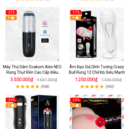
-22%
-17%
5
5
Máy Thủ Dâm Svakom Alex NEO
Âm Đạo Giả Dính Tường Crazy
Rung Thụt Rên Cao Cấp Điều
Bull Rung 12 Chế Độ Siêu Mạnh
Khiển App
3.550.000₫
1.250.000₫
4.551.000₫
1.506.000₫
(958)
(940)
-23%
-16%
5
5