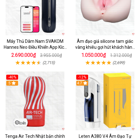
Máy Thủ Dâm Nam SVAKOM
Âm đạo giả silicone tam giác
Hannes Neo Điều Khiển App Kích
vàng khiêu gợi hút khách hàng
Thích
nam
2.690.000₫
1.050.000₫
3.955.000₫
1.312.000₫
(2,715)
(2,699)
-40%
-12%
Hot
5
Hot
4.7
Tenga Air Tech Nhật bản chính
Leten A380 V.4 Âm Đạo Tự