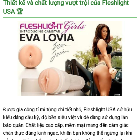
Thiết kế và chất lượng vượt trội của Fleshlight
USA 🏆
Âm
Được gia công tỉ mỉ từng chi tiết nhỏ, Fleshlight USA sở hữu
đạo
kiểu dáng cầu kỳ, độ bền siêu việt và dễ dàng sử dụng lẫn
Fleshlight
bảo quản. Chất liệu cao cấp, mềm mại mang đến cảm giác
USA
chân thực đáng kinh ngạc, khiến bạn không thể ngừng lại khi
cao
cấp