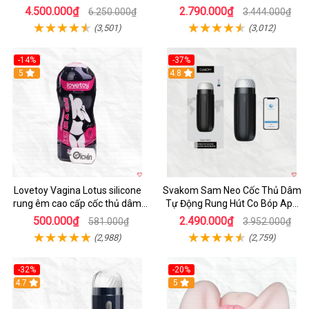
Thước Như Thật
4.500.000₫
2.790.000₫
6.250.000₫
3.444.000₫
(3,501)
(3,012)
-14%
-37%
Hot
5
4.8
Lovetoy Vagina Lotus silicone
Svakom Sam Neo Cốc Thủ Dâm
rung êm cao cấp cốc thủ dâm
Tự Động Rung Hút Co Bóp App
nam
Điều Khiển
500.000₫
2.490.000₫
581.000₫
3.952.000₫
(2,988)
(2,759)
-32%
-20%
Hot
4.7
Hot
5