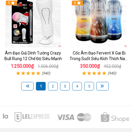
5
Hot
5
Âm Đạo Giả Dính Tường Crazy
Cốc Âm Đạo Fervent X Gai Bi
Bull Rung 12 Chế Độ Siêu Mạnh
Trong Suốt Siêu Kích Thích Nam
Giới
1.250.000₫
350.000₫
1.506.000₫
402.000₫
(940)
(940)
1
2
3
4
5