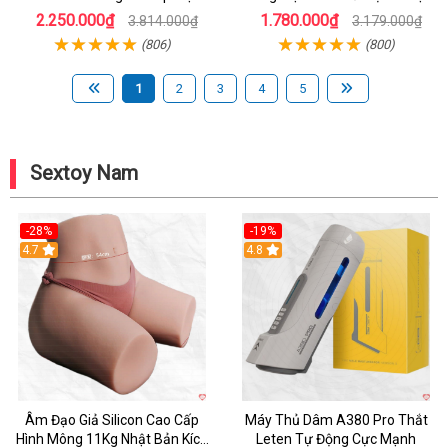
Mẽ Nam
Chính Hãng
2.250.000₫
1.780.000₫
3.814.000₫
3.179.000₫
(806)
(800)
1
2
3
4
5
Sextoy Nam
-28%
-19%
4.7
Hot
4.8
Âm Đạo Giả Silicon Cao Cấp
Máy Thủ Dâm A380 Pro Thắt
Hình Mông 11Kg Nhật Bản Kích
Leten Tự Động Cực Mạnh