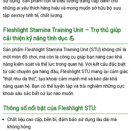
sử dụng. Sản phẩm còn là biểu tượng đẳng cấp dành cho
Hộp
những ai yêu thích hàng hiệu và mong muốn sở hữu bộ sưu
thiết
tập sextoy tinh tế, chất lượng.
độc
đáo
Fleshlight Stamina Training Unit – Trợ thủ giúp
Khuyến
cải thiện kỹ năng tình dục 💪
mãi
Sản phẩm Fleshlight Stamina Training Unit (STU) không chỉ là
một món đồ chơi, mà còn là công cụ giúp bạn nâng cao khả
năng kiểm soát và thể lực trong quan hệ. Với kết cấu đặc biệt
từ các chuyên gia hàng đầu, Fleshlight STU mang lại cảm giác
“thật như da thịt”, tạo khoái cảm mạnh mẽ và kéo dài khả
năng quan hệ. Bạn có thể luyện tập và trải nghiệm những cực
khoái sâu sắc bất cứ lúc nào muốn.
Thông số nổi bật của Fleshlight STU:
Chất liệu cao cấp, bền bỉ, đảm bảo sử dụng lâu dài mà
không hỏng