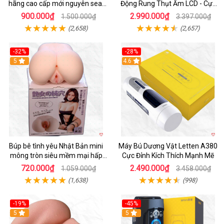
hãng cao cấp mới nguyên seal
Động Rung Thụt Ấm LCD - Cực
giá tốt
Phê
900.000₫
2.990.000₫
1.500.000₫
3.397.000₫
(2,658)
(2,657)
-32%
-28%
Hot
5
Hot
4.6
Búp bê tình yêu Nhật Bản mini
Máy Bú Dương Vật Letten A380
mông tròn siêu mềm mại hấp
Cực Đỉnh Kích Thích Mạnh Mẽ
dẫn
720.000₫
2.490.000₫
1.059.000₫
3.458.000₫
(1,638)
(998)
-19%
-45%
Hot
5
Hot
5