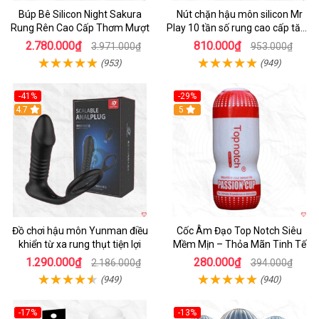
Búp Bê Silicon Night Sakura
Nút chặn hậu môn silicon Mr
Rung Rên Cao Cấp Thơm Mượt
Play 10 tần số rung cao cấp tăng
khoái cảm
2.780.000₫
810.000₫
3.971.000₫
953.000₫
(953)
(949)
-41%
-29%
Hot
4.7
5
Đồ chơi hậu môn Yunman điều
Cốc Âm Đạo Top Notch Siêu
khiển từ xa rung thụt tiện lợi
Mềm Mịn – Thỏa Mãn Tinh Tế
1.290.000₫
280.000₫
2.186.000₫
394.000₫
(949)
(940)
-17%
-13%