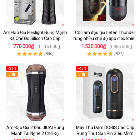
Âm Đạo Giả Fleslight Rung Mạnh
Cốc âm đạo giả Leten Thunder
Đa Chế Độ Silicon Cao Cấp
rung nhiều chế độ app điều khiển
tiện lợi
770.000₫
1.530.000₫
1.116.000₫
1.866.000₫
(880)
(877)
-31%
-45%
5
Hot
5
Âm Đạo Giả 2 Đầu JIUAI Rung
Máy Thủ Dâm DORIS Cao Cấp
Mạnh Tai Nghe 2 Chế Độ
Rung Thụt Sạc Pin Siêu Mềm