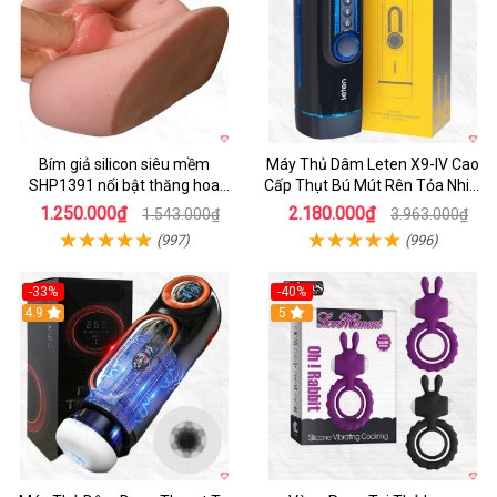
Bím giả silicon siêu mềm
Máy Thủ Dâm Leten X9-IV Cao
SHP1391 nổi bật thăng hoa
Cấp Thụt Bú Mút Rên Tỏa Nhiệt
hoàn hảo
Sạc Pin
1.250.000₫
2.180.000₫
1.543.000₫
3.963.000₫
(997)
(996)
-33%
-40%
Hot
4.9
5