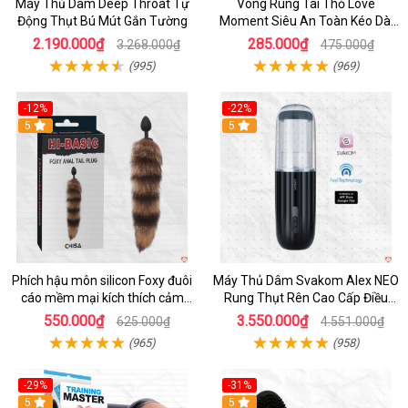
Máy Thủ Dâm Deep Throat Tự
Vòng Rung Tai Thỏ Love
Động Thụt Bú Mút Gắn Tường
Moment Siêu An Toàn Kéo Dài
Thời Gian
2.190.000₫
285.000₫
3.268.000₫
475.000₫
(995)
(969)
-12%
-22%
Hot
5
5
Phích hậu môn silicon Foxy đuôi
Máy Thủ Dâm Svakom Alex NEO
cáo mềm mại kích thích cảm
Rung Thụt Rên Cao Cấp Điều
giác mới
Khiển App
550.000₫
3.550.000₫
625.000₫
4.551.000₫
(965)
(958)
-29%
-31%
Hot
5
5