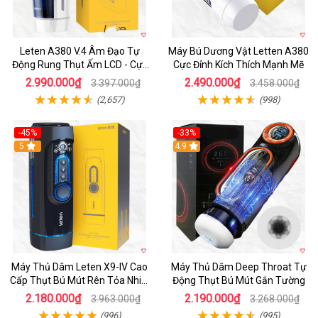
Leten A380 V.4 Âm Đạo Tự
Máy Bú Dương Vật Letten A380
Động Rung Thụt Ấm LCD - Cực
Cực Đỉnh Kích Thích Mạnh Mẽ
Phê
2.990.000₫
2.490.000₫
3.397.000₫
3.458.000₫
(2,657)
(998)
-45%
-33%
Hot
5
Hot
4.9
Máy Thủ Dâm Leten X9-IV Cao
Máy Thủ Dâm Deep Throat Tự
Cấp Thụt Bú Mút Rên Tỏa Nhiệt
Động Thụt Bú Mút Gắn Tường
Sạc Pin
2.180.000₫
2.190.000₫
3.963.000₫
3.268.000₫
(996)
(995)