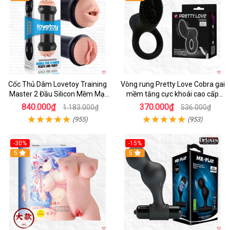
Cốc Thủ Dâm Lovetoy Training
Vòng rung Pretty Love Cobra gai
Master 2 Đầu Silicon Mềm Mại
mềm tăng cực khoái cao cấp
Tiện Lợi
chính hãng
840.000₫
370.000₫
1.183.000₫
536.000₫
(955)
(953)
-30%
-15%
Hot
5
Hot
5