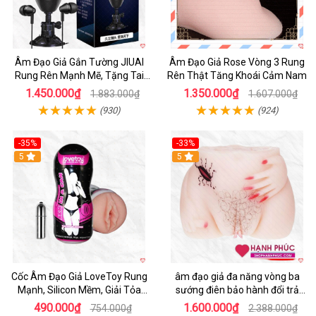
Âm Đạo Giả Gắn Tường JIUAI
Âm Đạo Giả Rose Vòng 3 Rung
Rung Rên Mạnh Mẽ, Tặng Tai
Rên Thật Tăng Khoái Cảm Nam
Nghe
1.450.000₫
1.350.000₫
1.883.000₫
1.607.000₫
(930)
(924)
-35%
-33%
5
5
Cốc Âm Đạo Giả LoveToy Rung
âm đạo giả đa năng vòng ba
Mạnh, Silicon Mềm, Giải Tỏa
sướng điên bảo hành đổi trả
Sinh Lý
nhanh
490.000₫
1.600.000₫
754.000₫
2.388.000₫