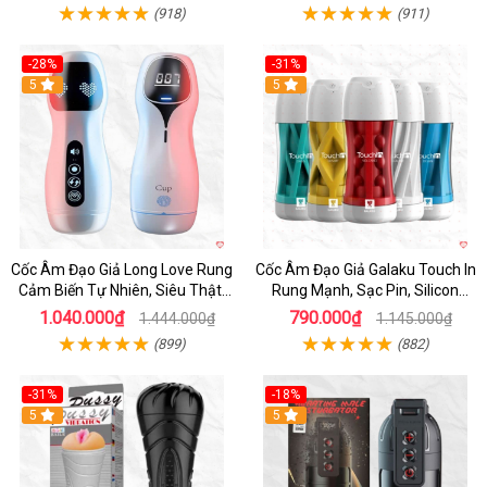
(918)
(911)
-28%
-31%
5
Hot
5
Cốc Âm Đạo Giả Long Love Rung
Cốc Âm Đạo Giả Galaku Touch In
Cảm Biến Tự Nhiên, Siêu Thật,
Rung Mạnh, Sạc Pin, Silicon
Sướng
Mềm
1.040.000₫
790.000₫
1.444.000₫
1.145.000₫
(899)
(882)
-31%
-18%
5
5