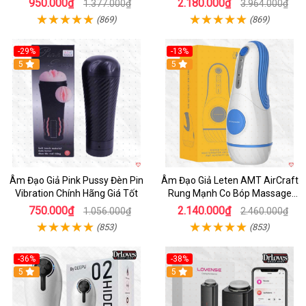
950.000₫
2.180.000₫
1.377.000₫
3.964.000₫
(869)
(869)
-29%
-13%
5
5
Âm Đạo Giả Pink Pussy Đèn Pin
Âm Đạo Giả Leten AMT AirCraft
Vibration Chính Hãng Giá Tốt
Rung Mạnh Co Bóp Massage
Êm Ái
750.000₫
2.140.000₫
1.056.000₫
2.460.000₫
(853)
(853)
-36%
-38%
Hot
5
Hot
5