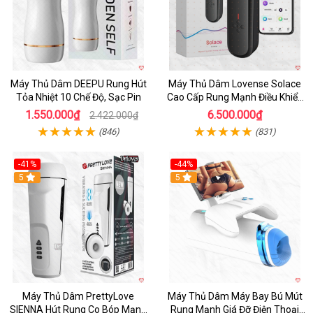
Máy Thủ Dâm DEEPU Rung Hút
Máy Thủ Dâm Lovense Solace
Tỏa Nhiệt 10 Chế Độ, Sạc Pin
Cao Cấp Rung Mạnh Điều Khiển
App
1.550.000₫
6.500.000₫
2.422.000₫
(846)
(831)
-41%
-44%
Hot
5
Hot
5
Máy Thủ Dâm PrettyLove
Máy Thủ Dâm Máy Bay Bú Mút
SIENNA Hút Rung Co Bóp Mạnh
Rung Mạnh Giá Đỡ Điện Thoại