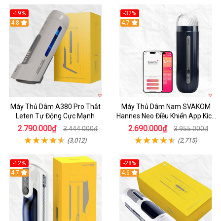
-19%
-32%
Hot
4.8
Hot
4.7
Máy Thủ Dâm A380 Pro Thắt
Máy Thủ Dâm Nam SVAKOM
Leten Tự Động Cực Mạnh
Hannes Neo Điều Khiển App Kích
Thích
2.790.000₫
2.690.000₫
3.444.000₫
3.955.000₫
(3,012)
(2,715)
-12%
-28%
Hot
4.7
Hot
4.6