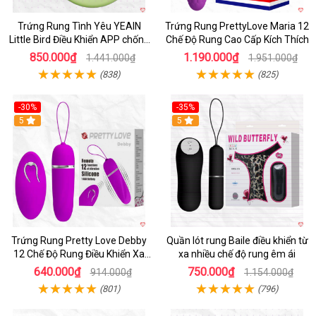
Trứng Rung Tình Yêu YEAIN
Trứng Rung PrettyLove Maria 12
Little Bird Điều Khiển APP chống
Chế Độ Rung Cao Cấp Kích Thích
nước sạc pin
850.000₫
1.190.000₫
1.441.000₫
1.951.000₫
(838)
(825)
-30%
-35%
Hot
5
Hot
5
Trứng Rung Pretty Love Debby
Quần lót rung Baile điều khiển từ
12 Chế Độ Rung Điều Khiển Xa
xa nhiều chế độ rung êm ái
Kích Thích
640.000₫
750.000₫
914.000₫
1.154.000₫
(801)
(796)