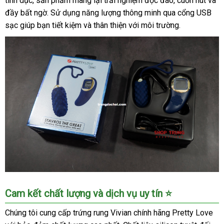
tình dục, sản phẩm mang lại trải nghiệm độc đáo, cuốn hút và
Thích
đầy bất ngờ. Sử dụng năng lượng thông minh qua cổng USB
Mua
Ngay
sạc giúp bạn tiết kiệm và thân thiện với môi trường.
Trứng
Cam kết chất lượng và dịch vụ uy tín ⭐
Rung
Vivian
Chúng tôi cung cấp trứng rung Vivian chính hãng Pretty Love
10