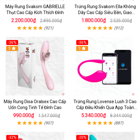
Máy Rung Svakom GABRIELLE
Trứng Rung Svakom Ella Không
Thụt Cao Cấp Kích Thích Đỉnh
Dây Cao Cấp Siêu Bền, Giao
Nhanh
2.200.000₫
1.800.000₫
2.895.000₫
2.535.000₫
(921)
(912)
-36%
-36%
5
Hot
5
Máy Rung Disa Oralsex Cao Cấp
Trứng Rung Lovense Lush 3 Cao
Uốn Cong Tinh Tế Đỉnh Cao
Cấp Điều Khiển Qua App Toàn
Cầu
990.000₫
5.340.000₫
1.547.000₫
8.344.000₫
(907)
(887)
-32%
-20%