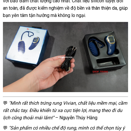
với bảo đảm chất lượng cao nhất. Chất liệu silicon tuyệt đối
Chế
an toàn, đã được kiểm nghiệm về độ bền và thân thiện da, giúp
Độ
bạn yên tâm tận hưởng mà không lo ngại.
Điều
Khiển
Từ
Xa
Kích
Thích
Mua
Ngay
Trứng
💬
"Mình rất thích trứng rung Vivian, chất liệu mềm mại, cầm
Rung
rất chắc tay. Điều khiển từ xa cực tiện lợi, mang theo đi du
Vivian
lịch cũng thoải mái lắm!"
– Nguyễn Thúy Hằng
10
Chế
💬
"Sản phẩm có nhiều chế độ rung, mình có thể chọn tùy ý