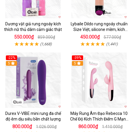
Dương vật giả rung ngoáy kích
Lybaile Dildo rung ngoáy chuẩn
thích nữ thủ dâm cảm giác thật
Size Việt, silicone mềm, kích
thích mạnh
550.000₫
450.000₫
859.000₫
577.000₫
(1,668)
(1,441)
-22%
-39%
Hot
5
Hot
5
Durex V-VIBE mini rung đa chế
Máy Rung Âm Đạo Rebecca 10
độ êm dịu siêu bền chất lượng
Chế Độ Kích Thích Điểm G Mạnh
Mẽ
800.000₫
860.000₫
1.026.000₫
1.410.000₫