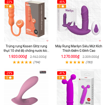
-22%
-45%
Hot
5
Hot
5
Trứng rung Kissen Glitz rung
Máy Rung Marilyn Siêu Mút Kích
thụt 10 chế độ chống nước kích
Thích Điểm G Đỉnh Cao
thích
1.920.000₫
1.270.000₫
2.462.000₫
2.309.000₫
(794)
(783)
-29%
-41%
Hot
5
Hot
5