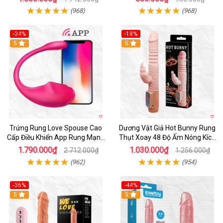
(968)
(968)
-34%
-18%
5
Hot
5
Trứng Rung Love Spouse Cao
Dương Vật Giả Hot Bunny Rung
Cấp Điều Khiển App Rung Mạnh
Thụt Xoay 48 Độ Ấm Nóng Kích
Đa Chế Độ
Thích
1.790.000₫
1.030.000₫
2.712.000₫
1.256.000₫
(962)
(954)
-36%
-44%
5
Hot
5