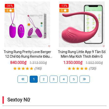
-36%
-13%
5
Hot
5
Trứng Rung Pretty Love Berger
Trứng Rung Little App 9 Tần Số
12 Chế Độ Rung Remote Điều
Mềm Mại Kích Thích Điểm G
Khiển Mạnh Mẽ
840.000₫
1.350.000₫
1.313.000₫
1.552.000₫
(745)
(720)
1
2
3
4
5
Sextoy Nữ