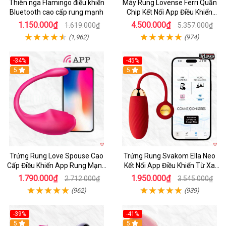
Thiên nga Flamingo điều khiển
Máy Rung Lovense Ferri Quần
Bluetooth cao cấp rung mạnh
Chip Kết Nối App Điều Khiển
Thông Minh
1.150.000₫
4.500.000₫
1.619.000₫
5.357.000₫
(1,962)
(974)
-34%
-45%
5
Hot
5
Trứng Rung Love Spouse Cao
Trứng Rung Svakom Ella Neo
Cấp Điều Khiển App Rung Mạnh
Kết Nối App Điều Khiển Từ Xa
Đa Chế Độ
Cao Cấp
1.790.000₫
1.950.000₫
2.712.000₫
3.545.000₫
(962)
(939)
-39%
-41%
Hot
5
Hot
5