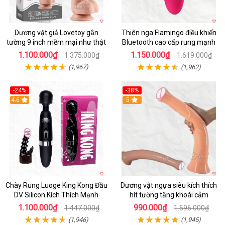
Dương vật giả Lovetoy gắn
Thiên nga Flamingo điều khiển
tường 9 inch mềm mại như thật
Bluetooth cao cấp rung mạnh
1.100.000₫
1.150.000₫
1.375.000₫
1.619.000₫
(1,967)
(1,962)
-24%
-38%
4.6
Hot
5
Chày Rung Luoge King Kong Đầu
Dương vật ngựa siêu kích thích
DV Silicon Kích Thích Mạnh
hít tường tăng khoái cảm
1.100.000₫
990.000₫
1.447.000₫
1.596.000₫
(1,946)
(1,945)