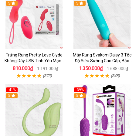
5
5
Trứng Rung Pretty Love Clyde
Máy Rung Svakom Daisy 3 Tốc
Không Dây USB Tình Yêu Mạnh
Độ Siêu Sướng Cao Cấp, Bảo
Mẽ
Hành 1 Năm
810.000₫
1.350.000₫
1.191.000₫
1.688.000₫
(873)
(845)
-41%
-39%
Hot
5
Hot
5