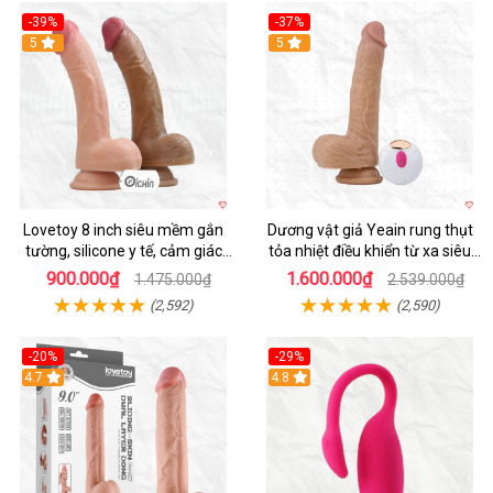
-39%
-37%
Hot
5
5
Lovetoy 8 inch siêu mềm gắn
Dương vật giả Yeain rung thụt
tường, silicone y tế, cảm giác
tỏa nhiệt điều khiển từ xa siêu
thật
HOT
900.000₫
1.600.000₫
1.475.000₫
2.539.000₫
(2,592)
(2,590)
-20%
-29%
Hot
4.7
Hot
4.8