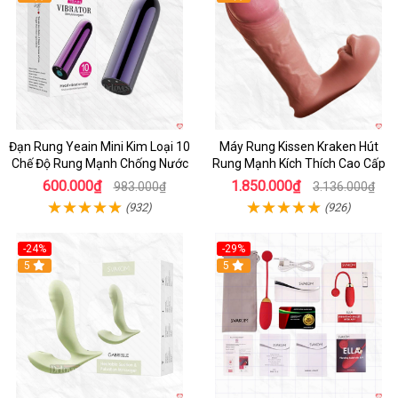
Đạn Rung Yeain Mini Kim Loại 10
Máy Rung Kissen Kraken Hút
Chế Độ Rung Mạnh Chống Nước
Rung Mạnh Kích Thích Cao Cấp
600.000₫
1.850.000₫
983.000₫
3.136.000₫
(932)
(926)
-24%
-29%
Hot
5
5