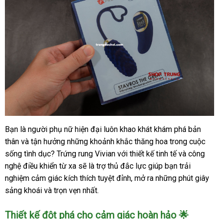
Bạn là người phụ nữ hiện đại luôn khao khát khám phá bản
Trứng
thân và tận hưởng những khoảnh khắc thăng hoa trong cuộc
Rung
Vivian
sống tình dục? Trứng rung Vivian với thiết kế tinh tế và công
10
nghệ điều khiển từ xa sẽ là trợ thủ đắc lực giúp bạn trải
Chế
nghiệm cảm giác kích thích tuyệt đỉnh, mở ra những phút giây
Độ
sảng khoái và trọn vẹn nhất.
Điều
Khiển
Thiết kế đột phá cho cảm giác hoàn hảo 🌟
Từ