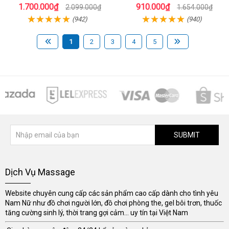
siêu thực
1.700.000₫
910.000₫
2.099.000₫
1.654.000₫
(942)
(940)
1
2
3
4
5
SUBMIT
Dịch Vụ Massage
Website chuyên cung cấp các sản phẩm cao cấp dành cho tình yêu
Nam Nữ như đồ chơi người lớn, đồ chơi phòng the, gel bôi trơn, thuốc
tăng cường sinh lý, thời trang gợi cảm... uy tín tại Việt Nam