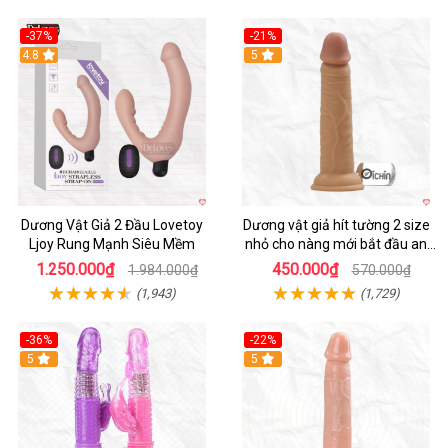
-37%
-21%
Hot
4.8
Hot
5
Dương Vật Giả 2 Đầu Lovetoy
Dương vật giả hít tường 2 size
Ljoy Rung Mạnh Siêu Mềm
nhỏ cho nàng mới bắt đầu an
toàn dễ dùng
1.250.000₫
450.000₫
1.984.000₫
570.000₫
(1,943)
(1,729)
-36%
-22%
Hot
5
Hot
5