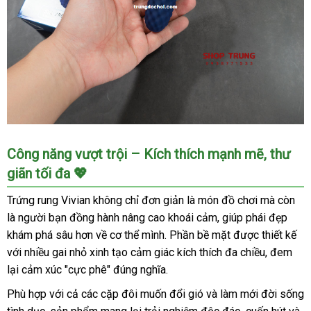
Trứng
Công năng vượt trội – Kích thích mạnh mẽ, thư
Rung
giãn tối đa 💖
Vivian
10
Trứng rung Vivian không chỉ đơn giản là món đồ chơi mà còn
Chế
là người bạn đồng hành nâng cao khoái cảm, giúp phái đẹp
Độ
khám phá sâu hơn về cơ thể mình. Phần bề mặt được thiết kế
Điều
với nhiều gai nhỏ xinh tạo cảm giác kích thích đa chiều, đem
Khiển
Từ
lại cảm xúc "cực phê" đúng nghĩa.
Xa
Phù hợp với cả các cặp đôi muốn đổi gió và làm mới đời sống
Kích