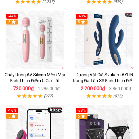
(1,237)
(979)
-44%
-43%
Hot
5
Hot
5
Chày Rung AV Silicon Mềm Mại
Dương Vật Giả Svakom AYLIN
Kích Thích Điểm G Giá Tốt
Rung Đa Tần Số Kích Thích Điểm
G
720.000₫
2.200.000₫
1.286.000₫
3.860.000₫
(977)
(975)
-16%
-38%
Hot
5
Hot
5