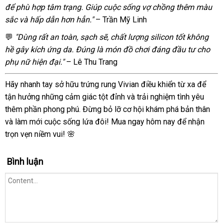
Độ
để phù hợp tâm trạng. Giúp cuộc sống vợ chồng thêm màu
Điều
sắc và hấp dẫn hơn hẳn."
– Trần Mỹ Linh
Khiển
Từ
💬
"Dùng rất an toàn, sạch sẽ, chất lượng silicon tốt không
Xa
hề gây kích ứng da. Đúng là món đồ chơi đáng đầu tư cho
Kích
phụ nữ hiện đại."
– Lê Thu Trang
Thích
Mua
Hãy nhanh tay sở hữu trứng rung Vivian điều khiển từ xa để
Ngay
tận hưởng những cảm giác tột đỉnh và trải nghiệm tình yêu
thêm phần phong phú. Đừng bỏ lỡ cơ hội khám phá bản thân
và làm mới cuộc sống lứa đôi! Mua ngay hôm nay để nhận
trọn vẹn niềm vui! 🌸
Bình luận