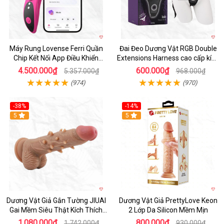
Máy Rung Lovense Ferri Quần
Đai Đeo Dương Vật RGB Double
Chip Kết Nối App Điều Khiển
Extensions Harness cao cấp kích
Thông Minh
thích
4.500.000₫
600.000₫
5.357.000₫
968.000₫
(974)
(970)
-38%
-14%
5
5
Dương Vật Giả Gắn Tường JIUAI
Dương Vật Giả PrettyLove Keon
Gai Mềm Siêu Thật Kích Thích
2 Lớp Da Silicon Mềm Mịn
Cực Đỉnh
1.080.000₫
800.000₫
1.742.000₫
930.000₫