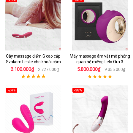
-23%
-38%
Hot
Hot
Cây massage điểm G cao cấp
Máy massage âm vật mô phỏng
Svakom Leslie cho khoái cảm
quan hệ miệng Lelo Ora 3
cực đỉnh từ Mỹ
2.100.000₫
5.800.000₫
2.727.000₫
9.355.000₫
-24%
-38%
Hot
Hot