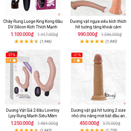
Chày Rung Luoge King Kong Đầu
Dương vật ngựa siêu kích thích
DV Silicon Kích Thích Mạnh
hít tường tăng khoái cảm
1.100.000₫
990.000₫
1.447.000₫
1.596.000₫
(1,946)
(1,945)
-37%
-21%
Hot
4.8
Hot
5
Dương Vật Giả 2 Đầu Lovetoy
Dương vật giả hít tường 2 size
Ljoy Rung Mạnh Siêu Mềm
nhỏ cho nàng mới bắt đầu an
toàn dễ dùng
1.250.000₫
450.000₫
1.984.000₫
570.000₫
(1,943)
(1,729)