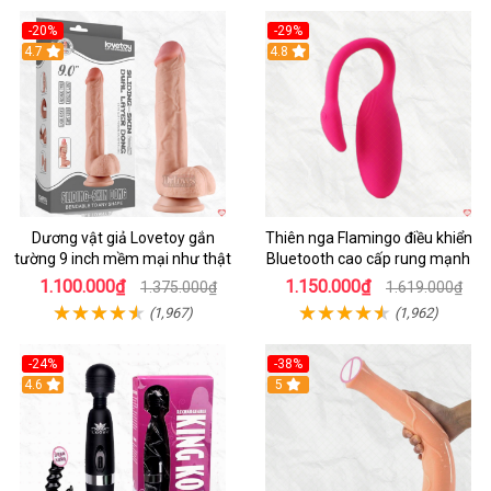
-20%
-29%
Hot
4.7
Hot
4.8
Dương vật giả Lovetoy gắn
Thiên nga Flamingo điều khiển
tường 9 inch mềm mại như thật
Bluetooth cao cấp rung mạnh
1.100.000₫
1.150.000₫
1.375.000₫
1.619.000₫
(1,967)
(1,962)
-24%
-38%
4.6
Hot
5