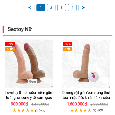
1
2
3
4
Sextoy Nữ
-39%
-37%
Hot
5
5
Lovetoy 8 inch siêu mềm gắn
Dương vật giả Yeain rung thụt
tường, silicone y tế, cảm giác
tỏa nhiệt điều khiển từ xa siêu
thật
HOT
900.000₫
1.600.000₫
1.475.000₫
2.539.000₫
(2,592)
(2,590)