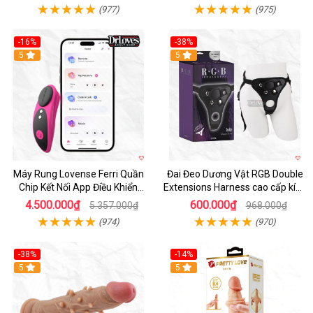
(977)
(975)
-16%
-38%
Hot
5
Hot
5
Máy Rung Lovense Ferri Quần
Đai Đeo Dương Vật RGB Double
Chip Kết Nối App Điều Khiển
Extensions Harness cao cấp kích
Thông Minh
thích
4.500.000₫
600.000₫
5.357.000₫
968.000₫
(974)
(970)
-38%
-14%
5
5