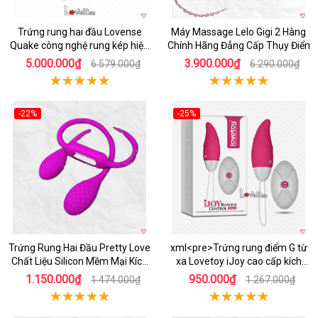
Trứng rung hai đầu Lovense
Máy Massage Lelo Gigi 2 Hàng
Quake công nghệ rung kép hiện
Chính Hãng Đẳng Cấp Thụy Điển
đại
5.000.000₫
3.900.000₫
6.579.000₫
6.290.000₫
-22%
-25%
Hot
Hot
Trứng Rung Hai Đầu Pretty Love
xml<pre>Trứng rung điểm G từ
Chất Liệu Silicon Mềm Mại Kích
xa Lovetoy iJoy cao cấp kích
Thích Đa Chế Độ
thích cực khoái</pre>
1.150.000₫
950.000₫
1.474.000₫
1.267.000₫