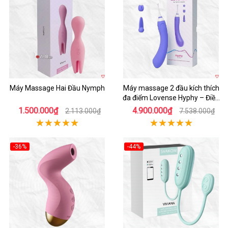
Hot
Hot
Máy Massage Hai Đầu Nymph
Máy massage 2 đầu kích thích
đa điểm Lovense Hyphy – Điều
khiển qua app
1.500.000₫
4.900.000₫
2.113.000₫
7.538.000₫
-36%
-44%
Hot
Hot