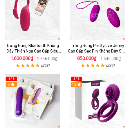
Trứng Rung Bluetooth Không
Trứng Rung Prettylove Jenny
Dây Thiên Nga Cao Cấp Siêu
Cao Cấp Sạc Pin Không Dây Siêu
Mạnh Mẽ
Mạnh
1.600.000₫
850.000₫
2.346.000₫
1.545.000₫
(258)
(239)
-18%
-13%
Hot
5
Hot
4.2