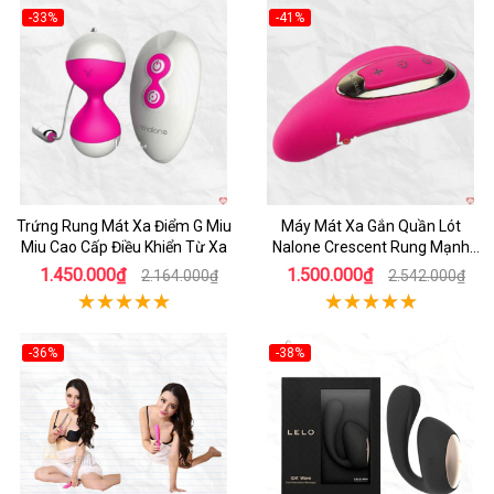
-33%
-41%
Hot
Hot
Trứng Rung Mát Xa Điểm G Miu
Máy Mát Xa Gắn Quần Lót
Miu Cao Cấp Điều Khiển Từ Xa
Nalone Crescent Rung Mạnh
Silicon Cao Cấp
1.450.000₫
1.500.000₫
2.164.000₫
2.542.000₫
-36%
-38%
Hot
Hot