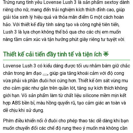
Trứng rung tình yêu Lovense Lush 3 là sản phẩm sextoy dành
riêng cho nữ, mang đến trải nghiệm kích thích đỉnh cao, giúp
giải tỏa sinh lý hiệu quả và thỏa mãn điểm G một cách hoàn
hảo. Với thiết kế đầy tính sáng tạo và công nghệ tiên tiến,
Lush 3 là lựa chọn không thể bỏ qua cho các chị em muốn
nâng tầm cảm xúc và tận hưởng phút giây riêng tư tuyệt vời.
Thiết kế cải tiến đầy tinh tế và tiện ích 🌟
Lovense Lush 3 có kiểu dáng được tối ưu nhằm bám giữ chắc
chắn trong
âm đạo
, giúp gia tăng khoái cảm với độ cong
vừa phải và phần đuôi hơi cứng hơn. Thiết kế ôm sát vùng mu
cho cảm giác như gắn trên quần lót, tăng sự kích thích không
giới hạn. Vỏ sản phẩm làm từ chất liệu silicone mềm mịn kết
hợp ABS bền bỉ, màu hồng quyến rũ, tạo cảm giác an toàn và
dễ chịu khi sử dụng.
Phím điều khiển nổi ở đuôi cho phép thao tác dễ dàng khi bạn
muốn chuyển đổi các chế độ rung theo ý muốn mà không cần