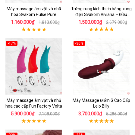
Máy massage âm vật và nhũ
Trứng rung kích thích bằng xung
hoa Svakom Pulse Pure
điện Svakom Viviana – Điều
khiển xa qua App
1.160.000₫
1.500.000₫
1.813.000₫
2.679.000₫
-17%
-30%
Hot
Hot
Máy massage âm vật và nhũ
Máy Massage Điểm G Cao Cấp
hoa cao cấp Fun Factory Volta
Lelo Billy
5.900.000₫
3.700.000₫
7.108.000₫
5.286.000₫