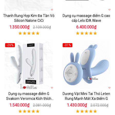
Thanh Rung Hợp Kim Đa Tần Vỏ
Dụng cụ massage điểm G cao
Silicon Nalone CiCi
cấp Lelo IDA Wave
1.350.000₫
6.400.000₫
2.109.000₫
-26%
-31%
Hot
Hot
Dụng cụ massage điểm G
Dương Vật Mini Tai Thỏ Leten
Svakom Veromca Kích thích
Rung Mạnh Mát Xa Điểm G
thăng hoa Nữ thủ dâm
1.540.000₫
1.430.000₫
2.081.000₫
2.072.000₫