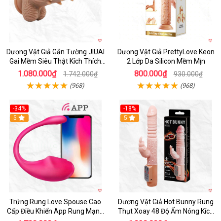
Dương Vật Giả Gắn Tường JIUAI
Dương Vật Giả PrettyLove Keon
Gai Mềm Siêu Thật Kích Thích
2 Lớp Da Silicon Mềm Mịn
Cực Đỉnh
1.080.000₫
800.000₫
1.742.000₫
930.000₫
(968)
(968)
-34%
-18%
5
Hot
5
Trứng Rung Love Spouse Cao
Dương Vật Giả Hot Bunny Rung
Cấp Điều Khiển App Rung Mạnh
Thụt Xoay 48 Độ Ấm Nóng Kích
Đa Chế Độ
Thích