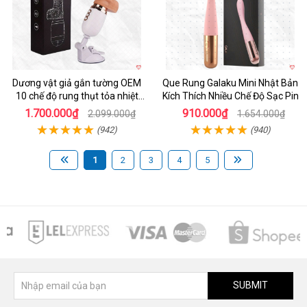
Dương vật giả gắn tường OEM
Que Rung Galaku Mini Nhật Bản
10 chế độ rung thụt tỏa nhiệt
Kích Thích Nhiều Chế Độ Sạc Pin
siêu thực
1.700.000₫
910.000₫
2.099.000₫
1.654.000₫
(942)
(940)
1
2
3
4
5
SUBMIT