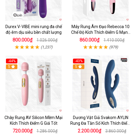
Durex V-VIBE mini rung đa chế
Máy Rung Âm Đạo Rebecca 10
độ êm dịu siêu bền chất lượng
Chế Độ Kích Thích Điểm G Mạnh
Mẽ
800.000₫
860.000₫
1.026.000₫
1.410.000₫
(1,237)
(979)
-44%
-43%
Hot
5
Hot
5
Chày Rung AV Silicon Mềm Mại
Dương Vật Giả Svakom AYLIN
Kích Thích Điểm G Giá Tốt
Rung Đa Tần Số Kích Thích Điểm
G
720.000₫
2.200.000₫
1.286.000₫
3.860.000₫