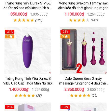
Trứng rung mini Durex S-VIBE
Vòng rung Svakom Tammy sạc
đa tần số cao cấp kích thích âm
điện kéo dài thời gian rung mạnh
đạo nữ giới
850.000₫
1.100.000₫
1.036.000₫
1.264.000₫
(220)
(141)
-21%
-25%
Hot
5
5
Trứng Rung Tình Yêu Durex S
Zalo Queen Bess 2 máy
VIBE Cao Cấp Thỏa Mãn Nữ Giới
massage rung nóng 4 đầu thay
thế kích thích
1.400.000₫
2.850.000₫
1.772.000₫
3.800.000₫
(38)
(25)
-29%
-35%