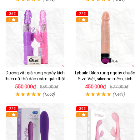
-36%
-22%
Hot
5
Hot
5
Dương vật giả rung ngoáy kích
Lybaile Dildo rung ngoáy chuẩn
thích nữ thủ dâm cảm giác thật
Size Việt, silicone mềm, kích
thích mạnh
550.000₫
450.000₫
859.000₫
577.000₫
(1,668)
(1,441)
-22%
-39%
Hot
5
Hot
5