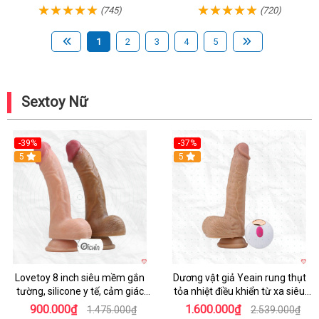
(745)
(720)
1
2
3
4
5
Sextoy Nữ
-39%
-37%
Hot
5
5
Lovetoy 8 inch siêu mềm gắn
Dương vật giả Yeain rung thụt
tường, silicone y tế, cảm giác
tỏa nhiệt điều khiển từ xa siêu
thật
HOT
900.000₫
1.600.000₫
1.475.000₫
2.539.000₫