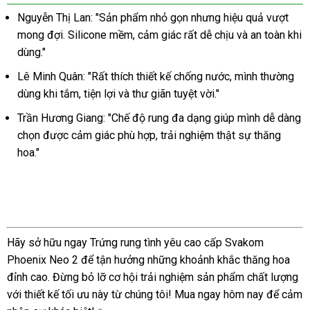
tình
Nguyễn Thị Lan: "Sản phẩm nhỏ gọn nhưng hiệu quả vượt
yêu
mong đợi. Silicone mềm, cảm giác rất dễ chịu và an toàn khi
Svakom
dùng."
Phoenix
Neo
Lê Minh Quân: "Rất thích thiết kế chống nước, mình thường
2
dùng khi tắm, tiện lợi và thư giãn tuyệt vời."
–
Trần Hương Giang: "Chế độ rung đa dạng giúp mình dễ dàng
Điều
khiển
chọn được cảm giác phù hợp, trải nghiệm thật sự thăng
qua
hoa."
app
cao
cấp
Hãy sở hữu ngay Trứng rung tình yêu cao cấp Svakom
Phoenix Neo 2 để tận hưởng những khoảnh khắc thăng hoa
đỉnh cao. Đừng bỏ lỡ cơ hội trải nghiệm sản phẩm chất lượng
với thiết kế tối ưu này từ chúng tôi! Mua ngay hôm nay để cảm