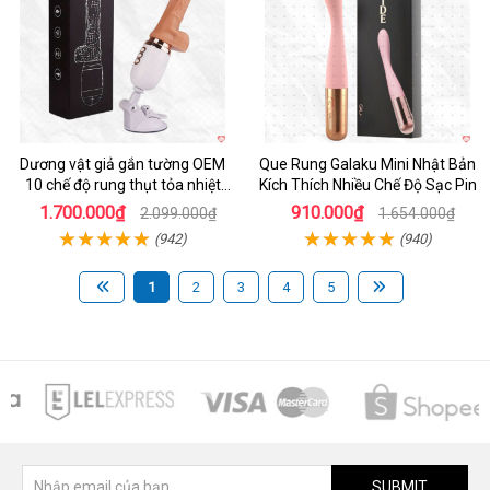
Dương vật giả gắn tường OEM
Que Rung Galaku Mini Nhật Bản
10 chế độ rung thụt tỏa nhiệt
Kích Thích Nhiều Chế Độ Sạc Pin
siêu thực
1.700.000₫
910.000₫
2.099.000₫
1.654.000₫
(942)
(940)
1
2
3
4
5
SUBMIT