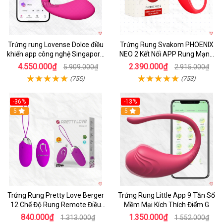
Trứng rung Lovense Dolce điều
Trứng Rung Svakom PHOENIX
khiển app công nghệ Singapore
NEO 2 Kết Nối APP Rung Mạnh
kích thích đỉnh cao
Điều Khiển Từ Xa
4.550.000₫
2.390.000₫
5.909.000₫
2.915.000₫
(755)
(753)
-36%
-13%
5
Hot
5
Trứng Rung Pretty Love Berger
Trứng Rung Little App 9 Tần Số
12 Chế Độ Rung Remote Điều
Mềm Mại Kích Thích Điểm G
Khiển Mạnh Mẽ
840.000₫
1.350.000₫
1.313.000₫
1.552.000₫