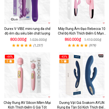
Durex V-VIBE mini rung đa chế
Máy Rung Âm Đạo Rebecca 10
độ êm dịu siêu bền chất lượng
Chế Độ Kích Thích Điểm G Mạnh
Mẽ
800.000₫
860.000₫
1.026.000₫
1.410.000₫
(1,237)
(979)
-44%
-43%
Hot
5
Hot
5
Chày Rung AV Silicon Mềm Mại
Dương Vật Giả Svakom AYLIN
Kích Thích Điểm G Giá Tốt
Rung Đa Tần Số Kích Thích Điểm