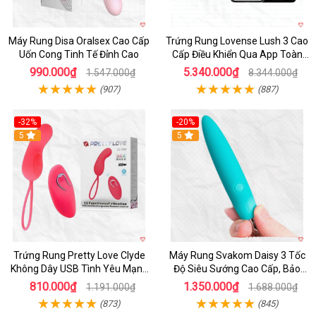
Máy Rung Disa Oralsex Cao Cấp
Trứng Rung Lovense Lush 3 Cao
Uốn Cong Tinh Tế Đỉnh Cao
Cấp Điều Khiển Qua App Toàn
Cầu
990.000₫
5.340.000₫
1.547.000₫
8.344.000₫
(907)
(887)
-32%
-20%
5
5
Trứng Rung Pretty Love Clyde
Máy Rung Svakom Daisy 3 Tốc
Không Dây USB Tình Yêu Mạnh
Độ Siêu Sướng Cao Cấp, Bảo
Mẽ
Hành 1 Năm
810.000₫
1.350.000₫
1.191.000₫
1.688.000₫
(873)
(845)