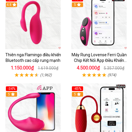
Hot
4.8
Hot
5
Thiên nga Flamingo điều khiển
Máy Rung Lovense Ferri Quần
Bluetooth cao cấp rung mạnh
Chip Kết Nối App Điều Khiển
Thông Minh
1.150.000₫
4.500.000₫
1.619.000₫
5.357.000₫
(1,962)
(974)
-34%
-45%
5
Hot
5