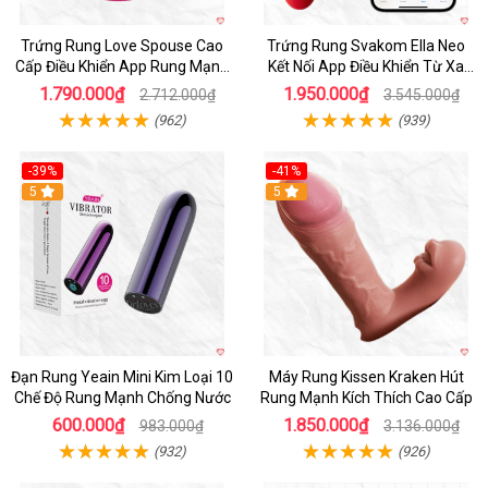
Trứng Rung Love Spouse Cao
Trứng Rung Svakom Ella Neo
Cấp Điều Khiển App Rung Mạnh
Kết Nối App Điều Khiển Từ Xa
Đa Chế Độ
Cao Cấp
1.790.000₫
1.950.000₫
2.712.000₫
3.545.000₫
(962)
(939)
-39%
-41%
Hot
5
Hot
5
Đạn Rung Yeain Mini Kim Loại 10
Máy Rung Kissen Kraken Hút
Chế Độ Rung Mạnh Chống Nước
Rung Mạnh Kích Thích Cao Cấp
600.000₫
1.850.000₫
983.000₫
3.136.000₫
(932)
(926)