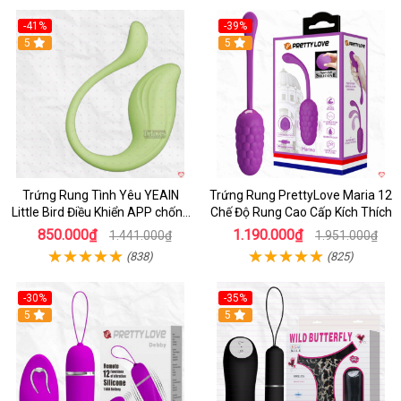
-41%
-39%
Hot
5
Hot
5
Trứng Rung Tình Yêu YEAIN
Trứng Rung PrettyLove Maria 12
Little Bird Điều Khiển APP chống
Chế Độ Rung Cao Cấp Kích Thích
nước sạc pin
850.000₫
1.190.000₫
1.441.000₫
1.951.000₫
(838)
(825)
-30%
-35%
Hot
5
Hot
5