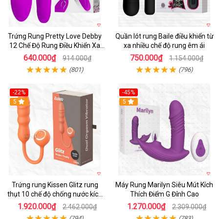
Trứng Rung Pretty Love Debby
Quần lót rung Baile điều khiển từ
12 Chế Độ Rung Điều Khiển Xa
xa nhiều chế độ rung êm ái
Kích Thích
640.000₫
750.000₫
914.000₫
1.154.000₫
(801)
(796)
-22%
-45%
Hot
5
Hot
5
Trứng rung Kissen Glitz rung
Máy Rung Marilyn Siêu Mút Kích
thụt 10 chế độ chống nước kích
Thích Điểm G Đỉnh Cao
thích
1.920.000₫
1.270.000₫
2.462.000₫
2.309.000₫
(794)
(783)