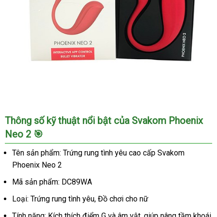
Trứng
Thông số kỹ thuật nổi bật của Svakom Phoenix
rung
Neo 2 🎯
tình
yêu
Tên sản phẩm: Trứng rung tình yêu cao cấp Svakom
Svakom
Phoenix Neo 2
Phoenix
Neo
Mã sản phẩm: DC89WA
2
Loại: Trứng rung tình yêu, Đồ chơi cho nữ
–
Điều
Tính năng: Kích thích điểm G và âm vật, giúp nâng tầm khoái