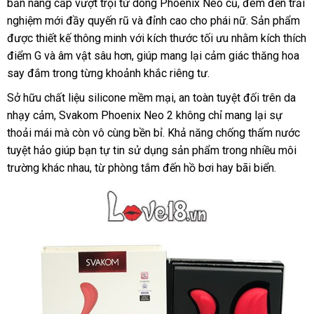
bản nâng cấp vượt trội từ dòng Phoenix Neo cũ, đem đến trải
nghiệm mới đầy quyến rũ và đỉnh cao cho phái nữ. Sản phẩm
được thiết kế thông minh với kích thước tối ưu nhằm kích thích
điểm G và âm vật sâu hơn, giúp mang lại cảm giác thăng hoa
say đắm trong từng khoảnh khắc riêng tư.
Sở hữu chất liệu silicone mềm mại, an toàn tuyệt đối trên da
nhạy cảm, Svakom Phoenix Neo 2 không chỉ mang lại sự
thoải mái mà còn vô cùng bền bỉ. Khả năng chống thấm nước
tuyệt hảo giúp bạn tự tin sử dụng sản phẩm trong nhiều môi
trường khác nhau, từ phòng tắm đến hồ bơi hay bãi biển.