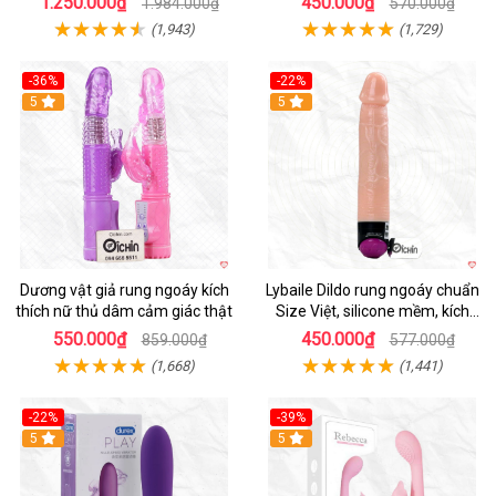
1.250.000₫
450.000₫
1.984.000₫
570.000₫
(1,943)
(1,729)
-36%
-22%
Hot
5
Hot
5
Dương vật giả rung ngoáy kích
Lybaile Dildo rung ngoáy chuẩn
thích nữ thủ dâm cảm giác thật
Size Việt, silicone mềm, kích
thích mạnh
550.000₫
450.000₫
859.000₫
577.000₫
(1,668)
(1,441)
-22%
-39%
Hot
5
Hot
5