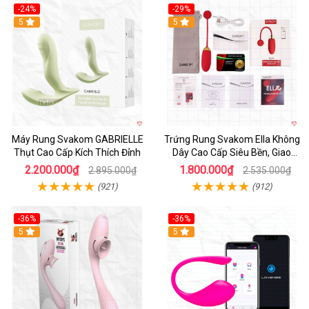
-24%
-29%
Hot
5
5
Máy Rung Svakom GABRIELLE
Trứng Rung Svakom Ella Không
Thụt Cao Cấp Kích Thích Đỉnh
Dây Cao Cấp Siêu Bền, Giao
Nhanh
2.200.000₫
1.800.000₫
2.895.000₫
2.535.000₫
(921)
(912)
-36%
-36%
5
Hot
5