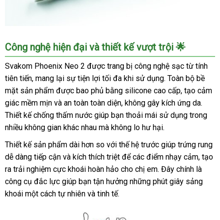
Trứng
Công nghệ hiện đại và thiết kế vượt trội 🌟
rung
tình
Svakom Phoenix Neo 2 được trang bị công nghệ sạc từ tính
yêu
tiên tiến, mang lại sự tiện lợi tối đa khi sử dụng. Toàn bộ bề
Svakom
mặt sản phẩm được bao phủ bằng silicone cao cấp, tạo cảm
Phoenix
giác mềm mịn và an toàn toàn diện, không gây kích ứng da.
Neo
Thiết kế chống thấm nước giúp bạn thoải mái sử dụng trong
2
nhiều không gian khác nhau mà không lo hư hại.
–
Điều
Thiết kế sản phẩm dài hơn so với thế hệ trước giúp trứng rung
khiển
dễ dàng tiếp cận và kích thích triệt để các điểm nhạy cảm, tạo
qua
ra trải nghiệm cực khoái hoàn hảo cho chị em. Đây chính là
app
công cụ đắc lực giúp bạn tận hưởng những phút giây sảng
cao
cấp
khoái một cách tự nhiên và tinh tế.