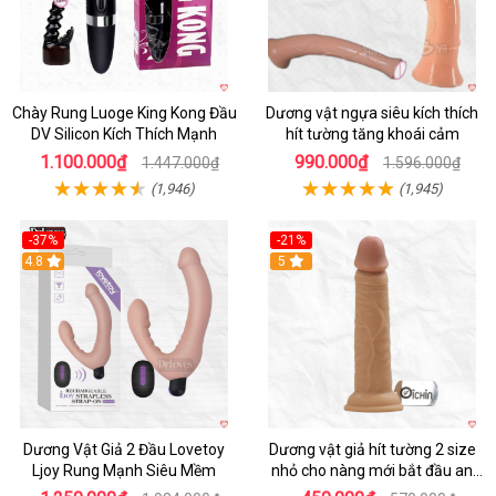
Chày Rung Luoge King Kong Đầu
Dương vật ngựa siêu kích thích
DV Silicon Kích Thích Mạnh
hít tường tăng khoái cảm
1.100.000₫
990.000₫
1.447.000₫
1.596.000₫
(1,946)
(1,945)
-37%
-21%
Hot
4.8
Hot
5
Dương Vật Giả 2 Đầu Lovetoy
Dương vật giả hít tường 2 size
Ljoy Rung Mạnh Siêu Mềm
nhỏ cho nàng mới bắt đầu an
toàn dễ dùng