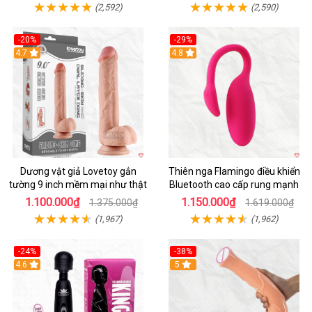
(2,592)
(2,590)
-20%
-29%
Hot
4.7
Hot
4.8
Dương vật giả Lovetoy gắn
Thiên nga Flamingo điều khiển
tường 9 inch mềm mại như thật
Bluetooth cao cấp rung mạnh
1.100.000₫
1.150.000₫
1.375.000₫
1.619.000₫
(1,967)
(1,962)
-24%
-38%
4.6
Hot
5