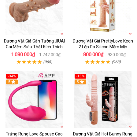
Dương Vật Giả Gắn Tường JIUAI
Dương Vật Giả PrettyLove Keon
Gai Mềm Siêu Thật Kích Thích
2 Lớp Da Silicon Mềm Mịn
Cực Đỉnh
1.080.000₫
800.000₫
1.742.000₫
930.000₫
(968)
(968)
-34%
-18%
5
Hot
5
Trứng Rung Love Spouse Cao
Dương Vật Giả Hot Bunny Rung