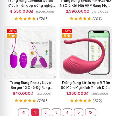
Trứng rung Lovense Dolce
Trứng Rung Svakom PHOENIX
điều khiển app công nghệ
NEO 2 Kết Nối APP Rung Mạnh
Singapore kích thích đỉnh cao
Điều Khiển Từ Xa
4.550.000₫
2.390.000₫
5.909.000₫
2.915.000₫
(755)
(753)
-36%
-13%
5
Hot
5
Trứng Rung Pretty Love
Trứng Rung Little App 9 Tần
Berger 12 Chế Độ Rung
Số Mềm Mại Kích Thích Điểm
Remote Điều Khiển Mạnh Mẽ
G
840.000₫
1.350.000₫
1.313.000₫
1.552.000₫
(745)
(720)
1
2
3
4
5