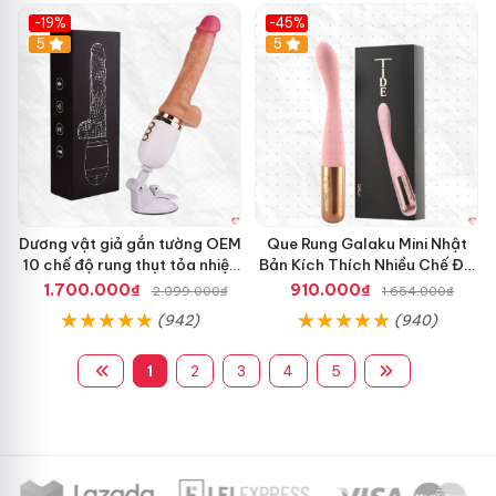
-19%
-45%
Hot
5
Hot
5
Dương vật giả gắn tường OEM
Que Rung Galaku Mini Nhật
10 chế độ rung thụt tỏa nhiệt
Bản Kích Thích Nhiều Chế Độ
siêu thực
Sạc Pin
1.700.000₫
910.000₫
2.099.000₫
1.654.000₫
(942)
(940)
1
2
3
4
5