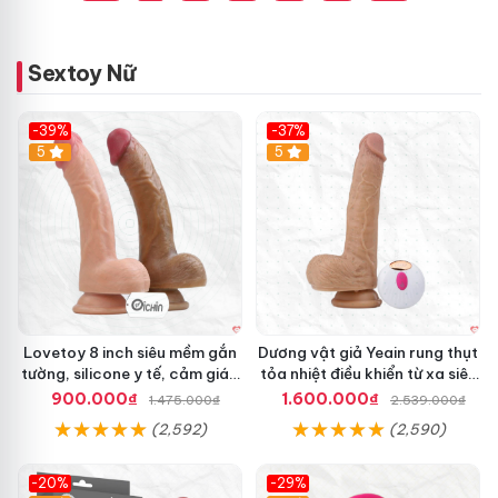
Sextoy Nữ
-39%
-37%
Hot
5
5
Lovetoy 8 inch siêu mềm gắn
Dương vật giả Yeain rung thụt
tường, silicone y tế, cảm giác
tỏa nhiệt điều khiển từ xa siêu
thật
HOT
900.000₫
1.600.000₫
1.475.000₫
2.539.000₫
(2,592)
(2,590)
-20%
-29%