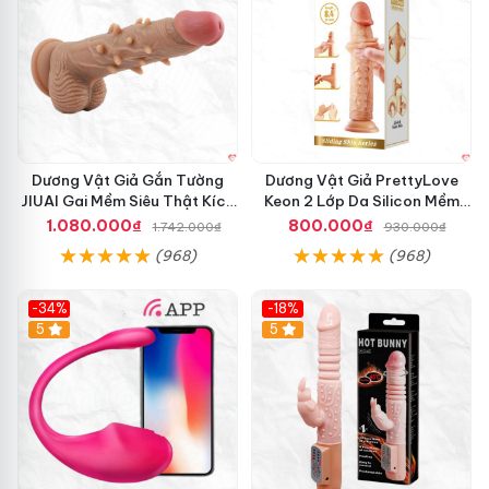
Dương Vật Giả Gắn Tường
Dương Vật Giả PrettyLove
JIUAI Gai Mềm Siêu Thật Kích
Keon 2 Lớp Da Silicon Mềm
Thích Cực Đỉnh
Mịn
1.080.000₫
800.000₫
1.742.000₫
930.000₫
(968)
(968)
-34%
-18%
5
Hot
5