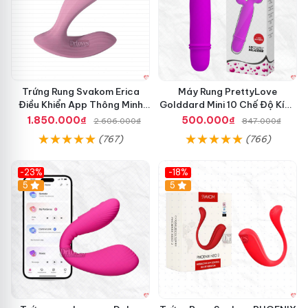
g
a
y
Trứng Rung Svakom Erica
Máy Rung PrettyLove
Điều Khiển App Thông Minh
Golddard Mini 10 Chế Độ Kích
Mua Ngay
Thích Điểm G
1.850.000₫
500.000₫
2.606.000₫
847.000₫
(767)
(766)
-23%
-18%
Hot
5
Hot
5