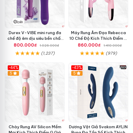
Durex V-VIBE mini rung đa
Máy Rung Âm Đạo Rebecca
chế độ êm dịu siêu bền chất
10 Chế Độ Kích Thích Điểm G
lượng
Mạnh Mẽ
800.000₫
860.000₫
1.026.000₫
1.410.000₫
(1,237)
(979)
-44%
-43%
Hot
5
Hot
5
Chày Rung AV Silicon Mềm
Dương Vật Giả Svakom AYLIN
Mại Kích Thích Điểm G Giá
Rung Đa Tần Số Kích Thích