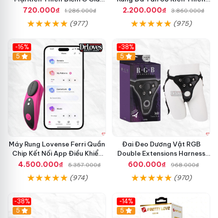
Tốt
Điểm G
720.000₫
2.200.000₫
1.286.000₫
3.860.000₫
(977)
(975)
-16%
-38%
Hot
5
Hot
5
Máy Rung Lovense Ferri Quần
Đai Đeo Dương Vật RGB
Chip Kết Nối App Điều Khiển
Double Extensions Harness
Thông Minh
cao cấp kích thích
4.500.000₫
600.000₫
5.357.000₫
968.000₫
(974)
(970)
-38%
-14%
5
5