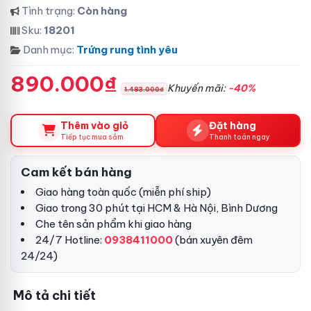
Tình trạng:
Còn hàng
Sku:
18201
Danh mục:
Trứng rung tình yêu
890.000₫
Khuyến mãi:
-40%
1.483.000₫
Thêm vào giỏ
Đặt hàng
Tiếp tục mua sắm
Thanh toán ngay
Cam kết bán hàng
Giao hàng toàn quốc (miễn phí ship)
Giao trong 30 phút tại HCM & Hà Nội, Bình Dương
Che tên sản phẩm khi giao hàng
24/7 Hotline:
0938411000
(bán xuyên đêm
24/24)
Mô tả chi tiết