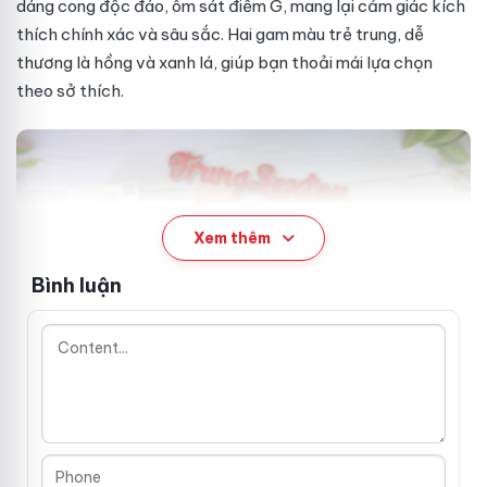
dáng cong độc đáo, ôm sát điểm G, mang lại cảm giác kích
thích chính xác và sâu sắc. Hai gam màu trẻ trung, dễ
thương là hồng và xanh lá, giúp bạn thoải mái lựa chọn
theo sở thích.
Xem thêm
Bình luận
T
Đa dạng chế độ rung, dễ dàng điều
r
khiển qua app 📱
ứ