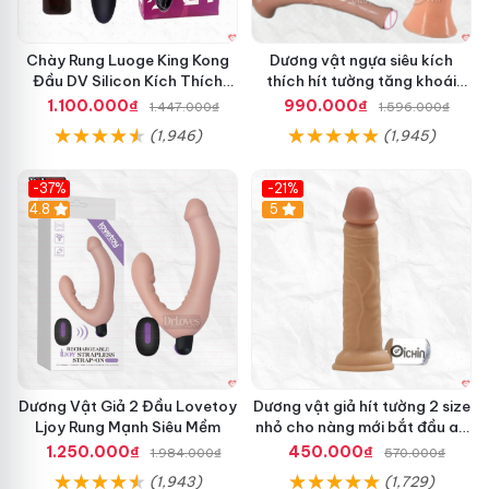
Chày Rung Luoge King Kong
Dương vật ngựa siêu kích
Đầu DV Silicon Kích Thích
thích hít tường tăng khoái
Mạnh
cảm
1.100.000₫
990.000₫
1.447.000₫
1.596.000₫
(1,946)
(1,945)
-37%
-21%
Hot
4.8
Hot
5
Dương Vật Giả 2 Đầu Lovetoy
Dương vật giả hít tường 2 size
Ljoy Rung Mạnh Siêu Mềm
nhỏ cho nàng mới bắt đầu an
toàn dễ dùng
1.250.000₫
450.000₫
1.984.000₫
570.000₫
(1,943)
(1,729)