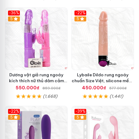
-36%
-22%
Hot
5
Hot
5
Dương vật giả rung ngoáy
Lybaile Dildo rung ngoáy
kích thích nữ thủ dâm cảm
chuẩn Size Việt, silicone mềm,
giác thật
kích thích mạnh
550.000₫
450.000₫
859.000₫
577.000₫
(1,668)
(1,441)
-22%
-39%
Hot
5
Hot
5