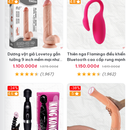
Hot
4.7
Hot
4.8
Dương vật giả Lovetoy gắn
Thiên nga Flamingo điều khiển
tường 9 inch mềm mại như
Bluetooth cao cấp rung mạnh
thật
1.100.000₫
1.150.000₫
1.375.000₫
1.619.000₫
(1,967)
(1,962)
-24%
-38%
4.6
Hot
5