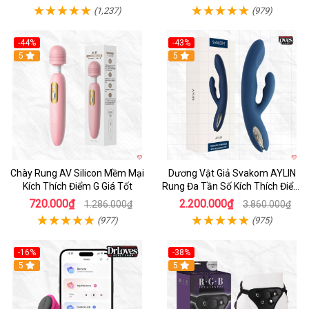
(1,237)
(979)
-44%
-43%
Hot
5
Hot
5
Chày Rung AV Silicon Mềm Mại
Dương Vật Giả Svakom AYLIN
Kích Thích Điểm G Giá Tốt
Rung Đa Tần Số Kích Thích Điểm
G
720.000₫
2.200.000₫
1.286.000₫
3.860.000₫
(977)
(975)
-16%
-38%
Hot
5
Hot
5