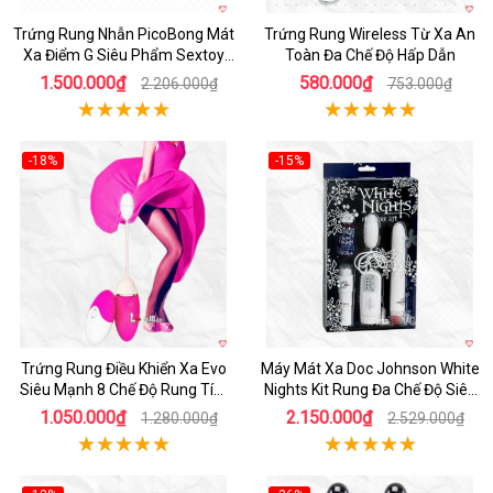
Trứng Rung Nhẫn PicoBong Mát
Trứng Rung Wireless Từ Xa An
Xa Điểm G Siêu Phẩm Sextoy
Toàn Đa Chế Độ Hấp Dẫn
Cho Nữ
1.500.000₫
580.000₫
2.206.000₫
753.000₫
-18%
-15%
Hot
Hot
Trứng Rung Điều Khiển Xa Evo
Máy Mát Xa Doc Johnson White
Siêu Mạnh 8 Chế Độ Rung Tím
Nights Kit Rung Đa Chế Độ Siêu
Hồng
Phê
1.050.000₫
2.150.000₫
1.280.000₫
2.529.000₫