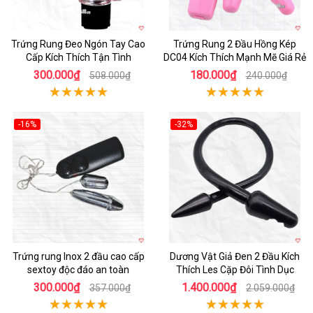
Trứng Rung Đeo Ngón Tay Cao
Trứng Rung 2 Đầu Hồng Kép
Cấp Kích Thích Tận Tình
DC04 Kích Thích Mạnh Mẽ Giá Rẻ
300.000₫
180.000₫
508.000₫
240.000₫
-16%
-32%
Hot
Hot
Trứng rung Inox 2 đầu cao cấp
Dương Vật Giả Đen 2 Đầu Kích
sextoy độc đáo an toàn
Thích Les Cặp Đôi Tình Dục
300.000₫
1.400.000₫
357.000₫
2.059.000₫