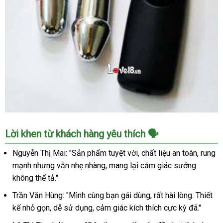
Trứng
Lời khen từ khách hàng yêu thích 🗣️
rung
Inox
Nguyễn Thị Mai: "Sản phẩm tuyệt vời, chất liệu an toàn, rung
2
mạnh nhưng vẫn nhẹ nhàng, mang lại cảm giác sướng
đầu
không thể tả."
cao
cấp
Trần Văn Hùng: "Mình cùng bạn gái dùng, rất hài lòng. Thiết
sextoy
kế nhỏ gọn, dễ sử dụng, cảm giác kích thích cực kỳ đã."
độc