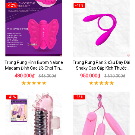
-12%
-41%
Hot
Hot
Trứng Rung Hình Bướm Nalone
Trứng Rung Rắn 2 Đầu Dây Dài
Madam Đỉnh Cao Đồ Chơi Tình
Snaky Cao Cấp Kích Thước
Dục
60cm
480.000₫
950.000₫
545.000₫
1.610.000₫
-41%
-25%
Hot
Hot