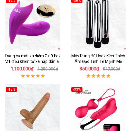
-12%
-36%
Hot
Hot
Dụng cụ mát xa điểm G nữ Fox
Máy Rung Bút Inox Kích Thích
M1 điều khiển từ xa hấp dẫn an
Âm Đạo Tinh Tế Mạnh Mẽ
toàn
1.100.000₫
350.000₫
1.250.000₫
547.000₫
-13%
-33%
Hot
Hot