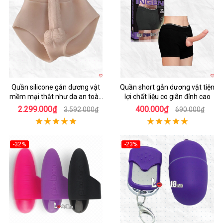
Hot
Hot
Quần silicone gắn dương vật
Quần short gắn dương vật tiện
mềm mại thật như da an toàn
lợi chất liệu co giãn đỉnh cao
cao cấp
2.299.000₫
400.000₫
3.592.000₫
690.000₫
-32%
-23%
Hot
Hot