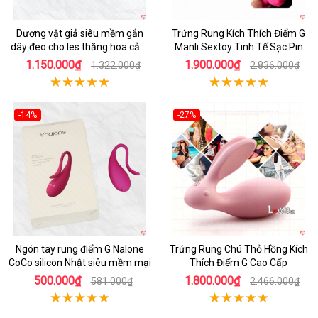
Dương vật giả siêu mềm gắn
Trứng Rung Kích Thích Điểm G
dây đeo cho les thăng hoa cảm
Manli Sextoy Tinh Tế Sạc Pin
xúc
1.150.000₫
1.900.000₫
1.322.000₫
2.836.000₫
-14%
-27%
Hot
Hot
Ngón tay rung điểm G Nalone
Trứng Rung Chú Thỏ Hồng Kích
CoCo silicon Nhật siêu mềm mại
Thích Điểm G Cao Cấp
500.000₫
1.800.000₫
581.000₫
2.466.000₫