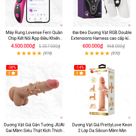
Máy Rung Lovense Ferri Quần
Đai Đeo Dương Vật RGB Double
Chip Kết Nối App Điều Khiển
Extensions Harness cao cấp kích
Thông Minh
thích
4.500.000₫
600.000₫
5.357.000₫
968.000₫
(974)
(970)
-38%
-14%
5
5
Dương Vật Giả Gắn Tường JIUAI
Dương Vật Giả PrettyLove Keon
Gai Mềm Siêu Thật Kích Thích
2 Lớp Da Silicon Mềm Mịn