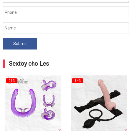
Sextoy cho Les
-21%
-14%
Hot
Hot