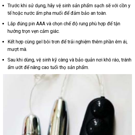
Inox
Trước khi sử dụng, hãy vệ sinh sản phẩm sạch sẽ với cồn y
2
tế hoặc nước ấm pha muối để đảm bảo an toàn.
đầu
cao
Lắp đúng pin AAA và chọn chế độ rung phù hợp để tận
cấp
hưởng trọn vẹn cảm giác.
sextoy
Kết hợp cùng gel bôi trơn để trải nghiệm thêm phần êm ái,
độc
mượt mà.
đáo
an
Sau khi dùng, vệ sinh kỹ càng và bảo quản nơi khô ráo, tránh
toàn
ẩm ướt để nâng cao tuổi thọ sản phẩm.