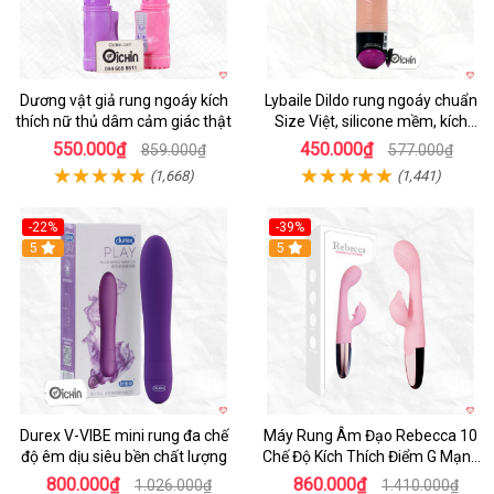
Dương vật giả rung ngoáy kích
Lybaile Dildo rung ngoáy chuẩn
thích nữ thủ dâm cảm giác thật
Size Việt, silicone mềm, kích
thích mạnh
550.000₫
450.000₫
859.000₫
577.000₫
(1,668)
(1,441)
-22%
-39%
Hot
5
Hot
5
Durex V-VIBE mini rung đa chế
Máy Rung Âm Đạo Rebecca 10
độ êm dịu siêu bền chất lượng
Chế Độ Kích Thích Điểm G Mạnh
Mẽ
800.000₫
860.000₫
1.026.000₫
1.410.000₫