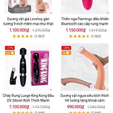
Dương vật giả Lovetoy gắn
Thiên nga Flamingo điều khiển
tường 9 inch mềm mại như thật
Bluetooth cao cấp rung mạnh
1.100.000₫
1.150.000₫
1.375.000₫
1.619.000₫
(1,967)
(1,962)
-24%
-38%
4.6
Hot
5
Chày Rung Luoge King Kong Đầu
Dương vật ngựa siêu kích thích
DV Silicon Kích Thích Mạnh
hít tường tăng khoái cảm
1.100.000₫
990.000₫
1.447.000₫
1.596.000₫
(1,946)
(1,945)