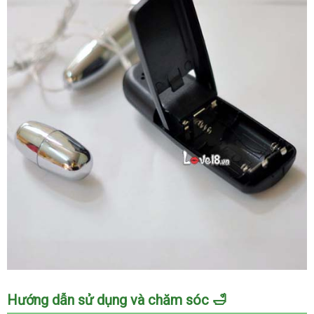
Trứng
Hướng dẫn sử dụng và chăm sóc 🛁
rung