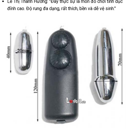
Lê Thị Thanh Hương: "Đây thực sự là món đồ chơi tình dục
đáo
an
đỉnh cao. Độ rung đa dạng, rất thích, bền và dễ vệ sinh."
toàn