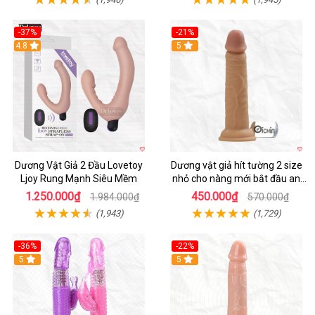
-37%
-21%
Hot
4.8
Hot
5
Dương Vật Giả 2 Đầu Lovetoy
Dương vật giả hít tường 2 size
Ljoy Rung Mạnh Siêu Mềm
nhỏ cho nàng mới bắt đầu an
toàn dễ dùng
1.250.000₫
450.000₫
1.984.000₫
570.000₫
(1,943)
(1,729)
-36%
-22%
Hot
5
Hot
5