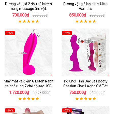
Dương vật giả 2 đầu có bướm
Dương vật giả bơm hơi Ultra
rung massage âm vật
Harness
700.000₫
850.000₫
886.000₫
988.000₫
-25%
-22%
Hot
Hot
Máy mát xa điểm G Leten Rabit
Đồ Chơi Tình Dục Les Booty
tai thỏ rung 7 chế độ sạc USB
Passion Chất Lượng Giá Tốt
1.720.000₫
750.000₫
2.293.000₫
962.000₫
-36%
-42%