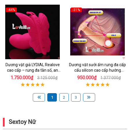
-44%
-31%
Hot
Hot
Dương vật giả LYDIAL Realove
Dương vật sưởi ấm rung đa cấp
cao cấp – rung đa tần số, an
cấu silicon cao cấp hướng
toàn, nữ yêu thích
dương
1.750.000₫
950.000₫
3.125.000₫
1.377.000₫
1
2
3
Sextoy Nữ