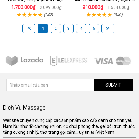
siêu thực
1.700.000₫
910.000₫
2.099.000₫
1.654.000₫
(942)
(940)
1
2
3
4
5
SUBMIT
Dịch Vụ Massage
Website chuyên cung cấp các sản phẩm cao cấp dành cho tình yêu
Nam Nữ như đồ chơi người lớn, đồ chơi phòng the, gel bôi trơn, thuốc
tăng cường sinh lý, thời trang gợi cảm... uy tín tại Việt Nam