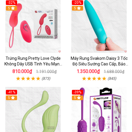
-32%
-20%
5
5
Trứng Rung Pretty Love Clyde
Máy Rung Svakom Daisy 3 Tốc
Không Dây USB Tình Yêu Mạnh
Độ Siêu Sướng Cao Cấp, Bảo
Mẽ
Hành 1 Năm
810.000₫
1.350.000₫
1.191.000₫
1.688.000₫
(873)
(845)
-41%
-39%
Hot
5
Hot
5