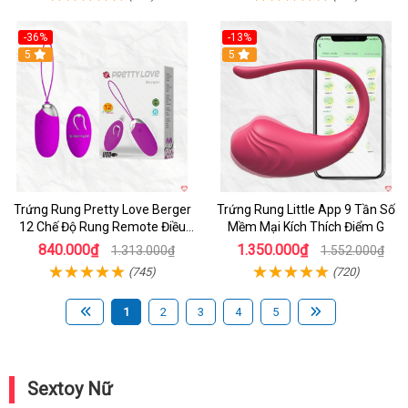
-36%
-13%
5
Hot
5
Trứng Rung Pretty Love Berger
Trứng Rung Little App 9 Tần Số
12 Chế Độ Rung Remote Điều
Mềm Mại Kích Thích Điểm G
Khiển Mạnh Mẽ
840.000₫
1.350.000₫
1.313.000₫
1.552.000₫
(745)
(720)
1
2
3
4
5
Sextoy Nữ