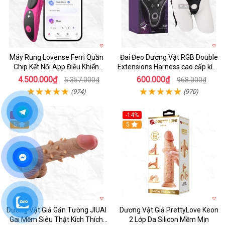
Máy Rung Lovense Ferri Quần
Đai Đeo Dương Vật RGB Double
Chip Kết Nối App Điều Khiển
Extensions Harness cao cấp kích
Thông Minh
thích
4.500.000₫
600.000₫
5.357.000₫
968.000₫
(974)
(970)
-38%
-14%
5
5
Dương Vật Giả Gắn Tường JIUAI
Dương Vật Giả PrettyLove Keon
Gai Mềm Siêu Thật Kích Thích
2 Lớp Da Silicon Mềm Mịn