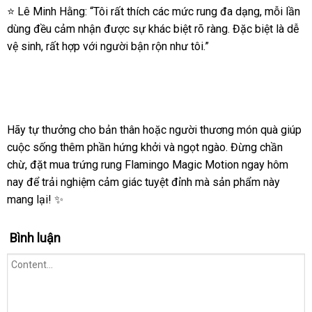
khiển
⭐ Lê Minh Hằng: “Tôi rất thích các mức rung đa dạng, mỗi lần
từ
dùng đều cảm nhận được sự khác biệt rõ ràng. Đặc biệt là dễ
xa
vệ sinh, rất hợp với người bận rộn như tôi.”
Hãy tự thưởng cho bản thân hoặc người thương món quà giúp
cuộc sống thêm phần hứng khởi và ngọt ngào. Đừng chần
chừ, đặt mua trứng rung Flamingo Magic Motion ngay hôm
nay để trải nghiệm cảm giác tuyệt đỉnh mà sản phẩm này
mang lại! ✨
Bình luận