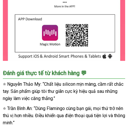
Trứng
Đánh giá thực tế từ khách hàng 💬
rung
Flamingo
⭐ Nguyễn Thảo My: “Chất liệu silicon mịn màng, cầm rất chắc
cao
tay. Sản phẩm giúp tôi thư giãn cực kỳ hiệu quả sau những
cấp
ngày làm việc căng thẳng.”
kết
nối
⭐ Trần Bình An: “Dùng Flamingo cùng bạn gái, mọi thứ trở nên
điện
thú vị hơn nhiều. Điều khiển qua điện thoại quá tiện lợi và thông
thoại
minh.”
điều