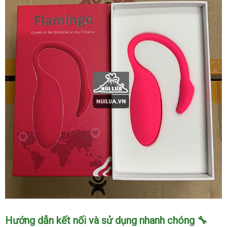
Flamingo
cao
cấp
kết
nối
điện
thoại
điều
khiển
từ
xa
Trứng
Hướng dẫn kết nối và sử dụng nhanh chóng 🔧
rung