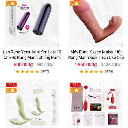
Hot
5
Hot
5
Đạn Rung Yeain Mini Kim Loại 10
Máy Rung Kissen Kraken Hút
Chế Độ Rung Mạnh Chống Nước
Rung Mạnh Kích Thích Cao Cấp
600.000₫
1.850.000₫
983.000₫
3.136.000₫
(932)
(926)
-24%
-29%
Hot
5
5