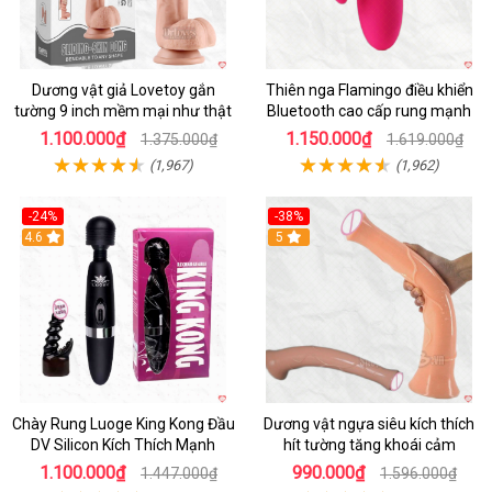
Dương vật giả Lovetoy gắn
Thiên nga Flamingo điều khiển
tường 9 inch mềm mại như thật
Bluetooth cao cấp rung mạnh
1.100.000₫
1.150.000₫
1.375.000₫
1.619.000₫
(1,967)
(1,962)
-24%
-38%
4.6
Hot
5
Chày Rung Luoge King Kong Đầu
Dương vật ngựa siêu kích thích
DV Silicon Kích Thích Mạnh
hít tường tăng khoái cảm
1.100.000₫
990.000₫
1.447.000₫
1.596.000₫