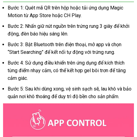
Flamingo
Bước 1: Quét mã QR trên hộp hoặc tải ứng dụng Magic
cao
Motion từ App Store hoặc CH Play.
cấp
kết
Bước 2: Nhấn giữ nút nguồn trên trứng rung 3 giây để khởi
nối
động, đèn báo hiệu sáng lên.
điện
Bước 3: Bật Bluetooth trên điện thoại, mở app và chọn
thoại
“Start Searching” để kết nối tự động với trứng rung.
điều
khiển
Bước 4: Sử dụng điều khiển trên ứng dụng để kích thích
từ
từng điểm nhạy cảm, có thể kết hợp gel bôi trơn để tăng
xa
cảm giác.
Bước 5: Sau khi dùng xong, vệ sinh sạch sẽ, lau khô và bảo
quản nơi khô thoáng để duy trì độ bền cho sản phẩm.