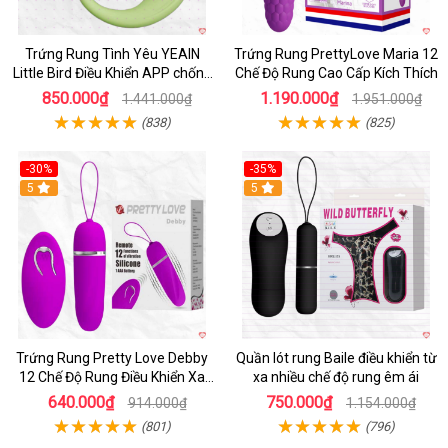
Trứng Rung Tình Yêu YEAIN
Trứng Rung PrettyLove Maria 12
Little Bird Điều Khiển APP chống
Chế Độ Rung Cao Cấp Kích Thích
nước sạc pin
850.000₫
1.190.000₫
1.441.000₫
1.951.000₫
(838)
(825)
-30%
-35%
Hot
5
Hot
5
Trứng Rung Pretty Love Debby
Quần lót rung Baile điều khiển từ
12 Chế Độ Rung Điều Khiển Xa
xa nhiều chế độ rung êm ái
Kích Thích
640.000₫
750.000₫
914.000₫
1.154.000₫
(801)
(796)