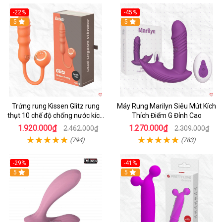
-22%
-45%
Hot
5
Hot
5
Trứng rung Kissen Glitz rung
Máy Rung Marilyn Siêu Mút Kích
thụt 10 chế độ chống nước kích
Thích Điểm G Đỉnh Cao
thích
1.920.000₫
1.270.000₫
2.462.000₫
2.309.000₫
(794)
(783)
-29%
-41%
Hot
5
Hot
5