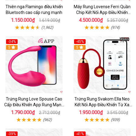
Thiên nga Flamingo điều khiển
Máy Rung Lovense Ferri Quần
Bluetooth cao cấp rung mạnh
Chip Kết Nối App Điều Khiển
Thông Minh
1.150.000₫
4.500.000₫
1.619.000₫
5.357.000₫
(1,962)
(974)
-34%
-45%
5
Hot
5
Trứng Rung Love Spouse Cao
Trứng Rung Svakom Ella Neo
Cấp Điều Khiển App Rung Mạnh
Kết Nối App Điều Khiển Từ Xa
Đa Chế Độ
Cao Cấp
1.790.000₫
1.950.000₫
2.712.000₫
3.545.000₫
(962)
(939)
-39%
-41%