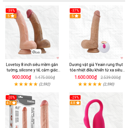
-39%
-37%
Hot
5
5
Lovetoy 8 inch siêu mềm gắn
Dương vật giả Yeain rung thụt
tường, silicone y tế, cảm giác
tỏa nhiệt điều khiển từ xa siêu
thật
HOT
900.000₫
1.600.000₫
1.475.000₫
2.539.000₫
(2,592)
(2,590)
-20%
-29%
Hot
4.7
Hot
4.8