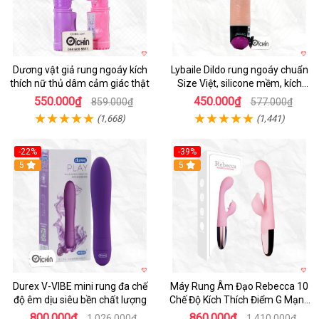
Dương vật giả rung ngoáy kích
Lybaile Dildo rung ngoáy chuẩn
thích nữ thủ dâm cảm giác thật
Size Việt, silicone mềm, kích
thích mạnh
550.000₫
450.000₫
859.000₫
577.000₫
(1,668)
(1,441)
-22%
-39%
Hot
5
Hot
5
Durex V-VIBE mini rung đa chế
Máy Rung Âm Đạo Rebecca 10
độ êm dịu siêu bền chất lượng
Chế Độ Kích Thích Điểm G Mạnh
Mẽ
800.000₫
860.000₫
1.026.000₫
1.410.000₫