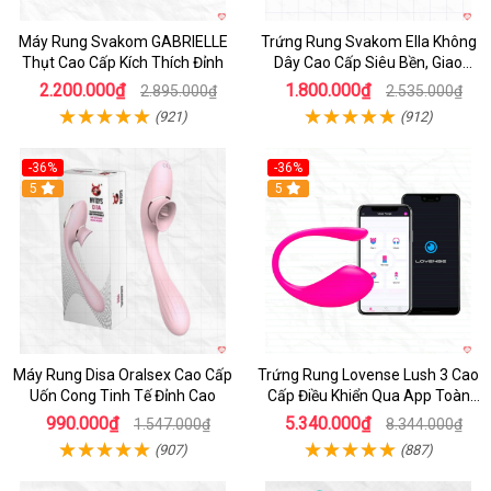
Máy Rung Svakom GABRIELLE
Trứng Rung Svakom Ella Không
Thụt Cao Cấp Kích Thích Đỉnh
Dây Cao Cấp Siêu Bền, Giao
Nhanh
2.200.000₫
1.800.000₫
2.895.000₫
2.535.000₫
(921)
(912)
-36%
-36%
5
Hot
5
Máy Rung Disa Oralsex Cao Cấp
Trứng Rung Lovense Lush 3 Cao
Uốn Cong Tinh Tế Đỉnh Cao
Cấp Điều Khiển Qua App Toàn
Cầu
990.000₫
5.340.000₫
1.547.000₫
8.344.000₫
(907)
(887)