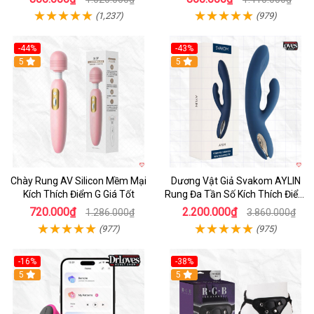
(1,237)
(979)
-44%
-43%
Hot
5
Hot
5
Chày Rung AV Silicon Mềm Mại
Dương Vật Giả Svakom AYLIN
Kích Thích Điểm G Giá Tốt
Rung Đa Tần Số Kích Thích Điểm
G
720.000₫
2.200.000₫
1.286.000₫
3.860.000₫
(977)
(975)
-16%
-38%
Hot
5
Hot
5