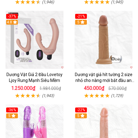
(1,946)
(1,945)
-37%
-21%
Hot
4.8
Hot
5
Dương Vật Giả 2 Đầu Lovetoy
Dương vật giả hít tường 2 size
Ljoy Rung Mạnh Siêu Mềm
nhỏ cho nàng mới bắt đầu an
toàn dễ dùng
1.250.000₫
450.000₫
1.984.000₫
570.000₫
(1,943)
(1,729)
-36%
-22%
Hot
5
Hot
5