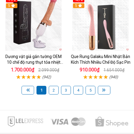
-19%
-45%
Hot
5
Hot
5
Dương vật giả gắn tường OEM
Que Rung Galaku Mini Nhật Bản
10 chế độ rung thụt tỏa nhiệt
Kích Thích Nhiều Chế Độ Sạc Pin
siêu thực
1.700.000₫
910.000₫
2.099.000₫
1.654.000₫
(942)
(940)
1
2
3
4
5