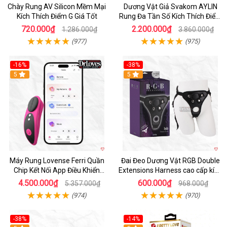
Chày Rung AV Silicon Mềm Mại
Dương Vật Giả Svakom AYLIN
Kích Thích Điểm G Giá Tốt
Rung Đa Tần Số Kích Thích Điểm
G
720.000₫
2.200.000₫
1.286.000₫
3.860.000₫
(977)
(975)
-16%
-38%
Hot
5
Hot
5
Máy Rung Lovense Ferri Quần
Đai Đeo Dương Vật RGB Double
Chip Kết Nối App Điều Khiển
Extensions Harness cao cấp kích
Thông Minh
thích
4.500.000₫
600.000₫
5.357.000₫
968.000₫
(974)
(970)
-38%
-14%