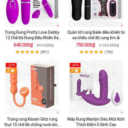
Trứng Rung Pretty Love Debby
Quần lót rung Baile điều khiển từ
12 Chế Độ Rung Điều Khiển Xa
xa nhiều chế độ rung êm ái
Kích Thích
640.000₫
750.000₫
914.000₫
1.154.000₫
(801)
(796)
-22%
-45%
Hot
5
Hot
5
Trứng rung Kissen Glitz rung
Máy Rung Marilyn Siêu Mút Kích
thụt 10 chế độ chống nước kích
Thích Điểm G Đỉnh Cao