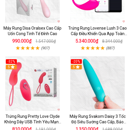
Máy Rung Disa Oralsex Cao Cấp
Trứng Rung Lovense Lush 3 Cao
Uốn Cong Tinh Tế Đỉnh Cao
Cấp Điều Khiển Qua App Toàn
Cầu
990.000₫
5.340.000₫
1.547.000₫
8.344.000₫
(907)
(887)
-32%
-20%
5
5
Trứng Rung Pretty Love Clyde
Máy Rung Svakom Daisy 3 Tốc
Không Dây USB Tình Yêu Mạnh
Độ Siêu Sướng Cao Cấp, Bảo
Mẽ
Hành 1 Năm
810.000₫
1.350.000₫
1.191.000₫
1.688.000₫