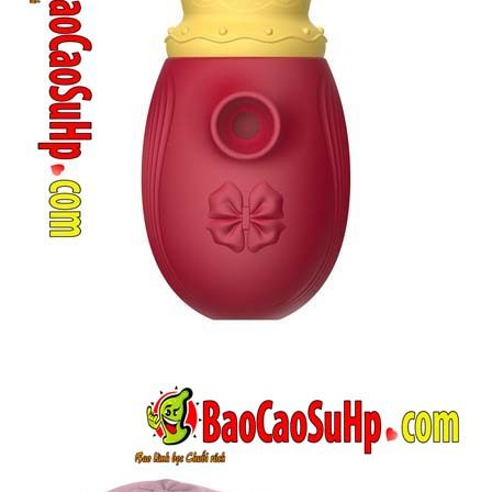
Nhỏ
Gọn
Kích
Thích
Khoái
Cảm
Mạnh
Mẽ
Trứng
Rung
Crown
Potato
Nhỏ