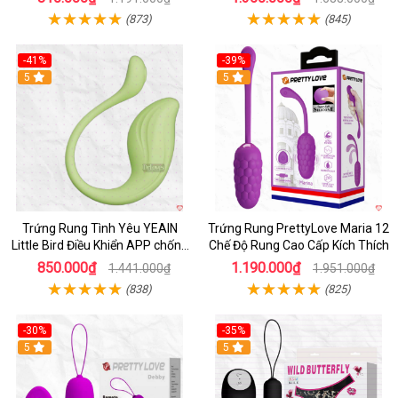
(873)
(845)
-41%
-39%
Hot
5
Hot
5
Trứng Rung Tình Yêu YEAIN
Trứng Rung PrettyLove Maria 12
Little Bird Điều Khiển APP chống
Chế Độ Rung Cao Cấp Kích Thích
nước sạc pin
850.000₫
1.190.000₫
1.441.000₫
1.951.000₫
(838)
(825)
-30%
-35%
Hot
5
Hot
5