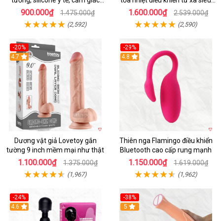
tường, silicone y tế, cảm giác
tỏa nhiệt điều khiển từ xa siêu
thật
HOT
900.000₫
1.600.000₫
1.475.000₫
2.539.000₫
(2,592)
(2,590)
-20%
-29%
Hot
4.7
Hot
4.8
Dương vật giả Lovetoy gắn
Thiên nga Flamingo điều khiển
tường 9 inch mềm mại như thật
Bluetooth cao cấp rung mạnh
1.100.000₫
1.150.000₫
1.375.000₫
1.619.000₫
(1,967)
(1,962)
-24%
-38%
4.6
Hot
5