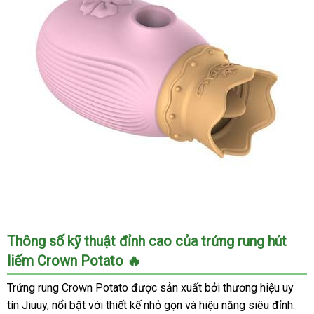
Gọn
Kích
Thích
Khoái
Cảm
Mạnh
Mẽ
Trứng
Thông số kỹ thuật đỉnh cao của trứng rung hút
Rung
liếm Crown Potato 🔥
Crown
Potato
Trứng rung Crown Potato được sản xuất bởi thương hiệu uy
Nhỏ
tín Jiuuy, nổi bật với thiết kế nhỏ gọn và hiệu năng siêu đỉnh.
Gọn