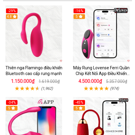
-29%
-16%
Hot
4.8
Hot
5
Thiên nga Flamingo điều khiển
Máy Rung Lovense Ferri Quần
Bluetooth cao cấp rung mạnh
Chip Kết Nối App Điều Khiển
Thông Minh
1.150.000₫
4.500.000₫
1.619.000₫
5.357.000₫
(1,962)
(974)
-34%
-45%
5
Hot
5