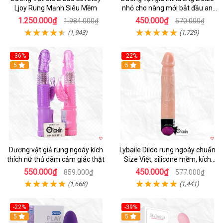
Ljoy Rung Mạnh Siêu Mềm
nhỏ cho nàng mới bắt đầu an
toàn dễ dùng
1.250.000₫
450.000₫
1.984.000₫
570.000₫
(1,943)
(1,729)
-36%
-22%
Hot
5
Hot
5
Dương vật giả rung ngoáy kích
Lybaile Dildo rung ngoáy chuẩn
thích nữ thủ dâm cảm giác thật
Size Việt, silicone mềm, kích
thích mạnh
550.000₫
450.000₫
859.000₫
577.000₫
(1,668)
(1,441)
-22%
-39%
Hot
5
Hot
5