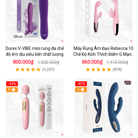
Durex V-VIBE mini rung đa chế
Máy Rung Âm Đạo Rebecca 10
độ êm dịu siêu bền chất lượng
Chế Độ Kích Thích Điểm G Mạnh
Mẽ
800.000₫
860.000₫
1.026.000₫
1.410.000₫
(1,237)
(979)
-44%
-43%
Hot
5
Hot
5