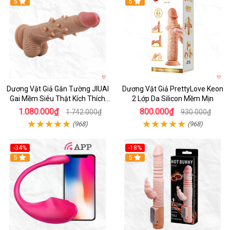
5
5
Dương Vật Giả Gắn Tường JIUAI
Dương Vật Giả PrettyLove Keon
Gai Mềm Siêu Thật Kích Thích
2 Lớp Da Silicon Mềm Mịn
Cực Đỉnh
1.080.000₫
800.000₫
1.742.000₫
930.000₫
(968)
(968)
-34%
-18%
5
Hot
5