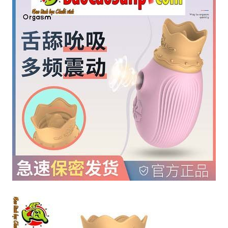
Potato
Nhỏ
Gọn
Kích
Thích
Khoái
Cảm
Mạnh
Mẽ
Trứng
Rung
Crown