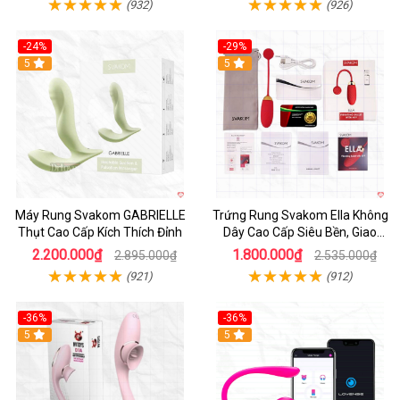
(932)
(926)
-24%
-29%
Hot
5
5
Máy Rung Svakom GABRIELLE
Trứng Rung Svakom Ella Không
Thụt Cao Cấp Kích Thích Đỉnh
Dây Cao Cấp Siêu Bền, Giao
Nhanh
2.200.000₫
1.800.000₫
2.895.000₫
2.535.000₫
(921)
(912)
-36%
-36%
5
Hot
5