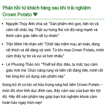
Phản hồi từ khách hàng sau khi trải nghiệm
Crown Potato 💖
Nguyễn Thủy Anh chia sẻ: "Sản phẩm nhỏ gọn, tiện lợi và
cầm rất chắc tay. Thật sự hứng thú với độ rung mạnh và
thích cảm giác liếm rất tự nhiên."
Trần Minh Hà nhận xét: "Chất liệu mềm mại, an toàn, dùng
rất thích và dễ dàng vệ sinh. Từ khi mua Crown Potato, mình
cảm thấy tự tin và vui vẻ hơn nhiều."
Lê Phương Thảo nói: "Thiết kế độc đáo, lạ mắt, tạo cảm
giác mới mẻ. Chức năng rung và liếm rất đáng tiền, mình rất
hài lòng khi sử dụng sản phẩm này."
Đừng bỏ lỡ cơ hội sở hữu trứng rung hút liếm Crown Potato –
món đồ chơi tình dục đỉnh cao, đẩy cảm xúc của bạn lên tột
độ. Hãy để sản phẩm này giúp bạn trải nghiệm khoái cảm
hoàn hảo ngay hôm nay!