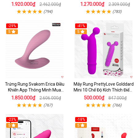
thích
1.920.000₫
1.270.000₫
2.462.000₫
2.309.000₫
(794)
(783)
-29%
-41%
Hot
5
Hot
5
Trứng Rung Svakom Erica Điều
Máy Rung PrettyLove Golddard
Khiển App Thông Minh Mua
Mini 10 Chế Độ Kích Thích Điểm
Ngay
G
1.850.000₫
500.000₫
2.606.000₫
847.000₫
(767)
(766)
-23%
-18%
Hot
5
Hot
5