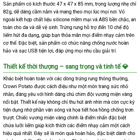
Sản phẩm có kích thước 47 x 47 x 85 mm, trọng lượng nhẹ chỉ
Kích
82g, dễ dàng cầm nắm và mang theo mọi lúc mọi nơi. Vỏ
Thích
Khoái
ngoài kết hợp chất liệu silicone mềm mại và ABS bền chắc, an
Cảm
toàn cho da và dễ vệ sinh. Trứng rung hỗ trợ đến 10 chế độ
Mạnh
liếm hút đa dạng, giúp bạn thỏa mãn mọi điểm nhạy cảm trên
Mẽ
cơ thể. Đặc biệt, sản phẩm có chức năng chống nước hoàn
hảo và sạc USB tiện lợi, đáp ứng mọi nhu cầu giải trí.
Thiết kế thời thượng – sang trọng và tinh tế 💎
Khác biệt hoàn toàn với các dòng trứng rung thông thường,
Crown Potato được cách điệu như một món trang sức nhỏ
nhắn, đáng yêu với hình dáng chú chim đội vương miện vàng
nổi bật. Thiết kế này không chỉ thu hút ánh nhìn mà còn cực kỳ
tiện dụng nhờ phần vân sóng và họa tiết hoa hồng chống trơn
trượt. Chiếc vương miện vàng chính là điểm nhấn đặc biệt
chứa lưỡi liếm giúp kích thích các điểm nhạy cảm một cách
hiệu quả nhất. Đây sẽ là món quà hoàn hảo, đặc biệt dành cho