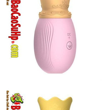
Potato
Nhỏ
Gọn
Kích
Thích
Khoái
Cảm
Mạnh
Mẽ
Trứng
Rung
Crown
Potato