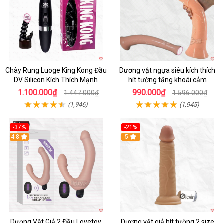
Chày Rung Luoge King Kong Đầu
Dương vật ngựa siêu kích thích
DV Silicon Kích Thích Mạnh
hít tường tăng khoái cảm
1.100.000₫
990.000₫
1.447.000₫
1.596.000₫
(1,946)
(1,945)
-37%
-21%
Hot
4.8
Hot
5
Dương Vật Giả 2 Đầu Lovetoy
Dương vật giả hít tường 2 size