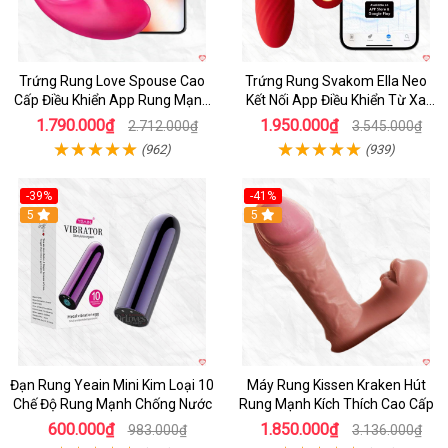
Trứng Rung Love Spouse Cao
Trứng Rung Svakom Ella Neo
Cấp Điều Khiển App Rung Mạnh
Kết Nối App Điều Khiển Từ Xa
Đa Chế Độ
Cao Cấp
1.790.000₫
1.950.000₫
2.712.000₫
3.545.000₫
(962)
(939)
-39%
-41%
Hot
5
Hot
5
Đạn Rung Yeain Mini Kim Loại 10
Máy Rung Kissen Kraken Hút
Chế Độ Rung Mạnh Chống Nước
Rung Mạnh Kích Thích Cao Cấp
600.000₫
1.850.000₫
983.000₫
3.136.000₫