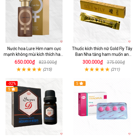
Nước hoa Lure Him nam cực
Thuốc kích thích nữ Gold Fly Tây
mạnh không mùi kích thích ham
Ban Nha tăng ham muốn an
muốn
toàn
650.000₫
300.000₫
823.000₫
375.000₫
(215)
(211)
-32%
5
5