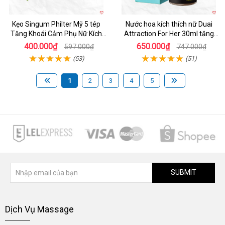
Kẹo Singum Philter Mỹ 5 tép
Nước hoa kích thích nữ Duai
Tăng Khoái Cảm Phụ Nữ Kích
Attraction For Her 30ml tăng
Thích Nhanh
ham muốn mê ly
400.000₫
650.000₫
597.000₫
747.000₫
(53)
(51)
1
2
3
4
5
SUBMIT
Dịch Vụ Massage