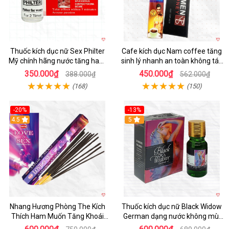
Thuốc kích dục nữ Sex Philter
Cafe kích dục Nam coffee tăng
Mỹ chính hãng nước tăng ham
sinh lý nhanh an toàn không tác
muốn
dụng phụ
350.000₫
450.000₫
388.000₫
562.000₫
(168)
(150)
-20%
-13%
4.5
5
Nhang Hương Phòng The Kích
Thuốc kích dục nữ Black Widow
Thích Ham Muốn Tăng Khoái
German dạng nước không mùi
Cảm
hiệu quả an toàn giá tốt