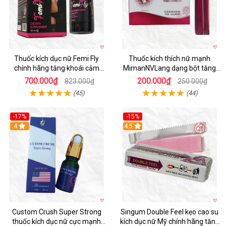
Thuốc kích dục nữ Femi Fly
Thuốc kích thích nữ mạnh
chính hãng tăng khoái cảm
MimanNVLang dạng bột tăng
thăng hoa
khoái cảm
700.000₫
200.000₫
823.000₫
250.000₫
(45)
(44)
-17%
-15%
4
4.5
Custom Crush Super Strong
Singum Double Feel kẹo cao su
thuốc kích dục nữ cực mạnh
kích dục nữ Mỹ chính hãng tăng