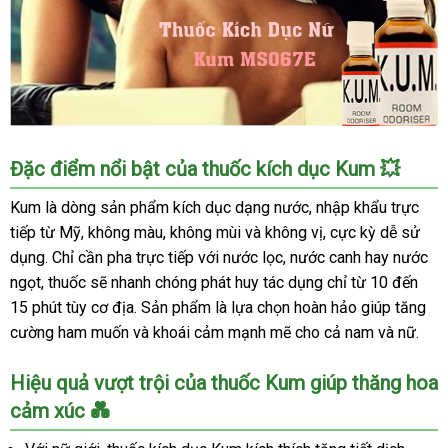
Thuốc
Đặc điểm nổi bật của thuốc kích dục Kum 💥
Kích
Dục
Kum là dòng sản phẩm kích dục dạng nước, nhập khẩu trực
Kum
tiếp từ Mỹ, không màu, không mùi và không vị, cực kỳ dễ sử
Nam
dụng. Chỉ cần pha trực tiếp với nước lọc, nước canh hay nước
Nữ
ngọt, thuốc sẽ nhanh chóng phát huy tác dụng chỉ từ 10 đến
Tăng
15 phút tùy cơ địa. Sản phẩm là lựa chọn hoàn hảo giúp tăng
Khoái
cường ham muốn và khoái cảm mạnh mẽ cho cả nam và nữ.
Cảm
Mạnh
Mẽ
Hiệu quả vượt trội của thuốc Kum giúp thăng hoa
Mỹ
cảm xúc 💑