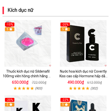
Kích dục nữ
-10%
-20%
5
5
Thuốc kích dục nữ Sildenafil
Nước hoa kích dục nữ Covertly
100mg viên hồng chính hãng Mỹ
Kiss cao cấp Hormone hấp dẫn
xách tay
quyến rũ
650.000₫
490.000₫
722.000₫
612.000₫
(903)
(302)
-20%
-22%
5
Hot
5