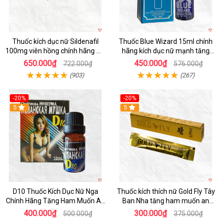
Thuốc kích dục nữ Sildenafil
Thuốc Blue Wizard 15ml chính
100mg viên hồng chính hãng Mỹ
hãng kích dục nữ mạnh tăng
xách tay
ham
650.000₫
450.000₫
722.000₫
576.000₫
(903)
(267)
-20%
-20%
5
5
D10 Thuốc Kích Dục Nữ Nga
Thuốc kích thích nữ Gold Fly Tây
Chính Hãng Tăng Ham Muốn An
Ban Nha tăng ham muốn an
Toàn
toàn
400.000₫
300.000₫
500.000₫
375.000₫