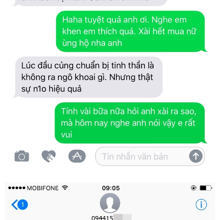
Thuốc
Kích
Dục
Kum