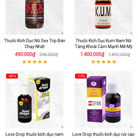
Thuốc Kích Dục Nữ Sex Trip Bán
Thuốc Kích Dục Kum Nam Nữ
Chạy Nhất
Tăng Khoái Cảm Mạnh Mẽ Mỹ
490.000₫
1.400.000₫
598.000₫
1.892.000₫
-40%
-14%
Love Drop thuốc kích dục nam
Love Drop thuốc kích dục nữ cao