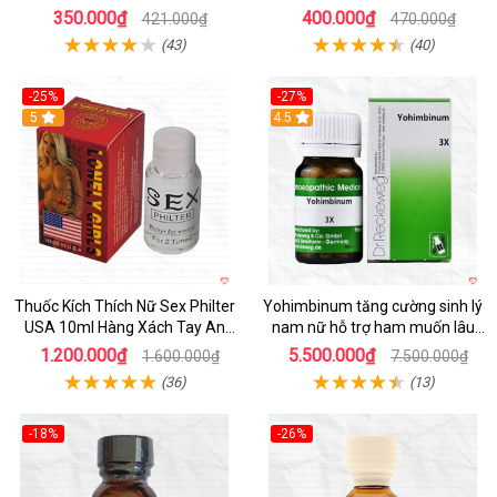
dạng nước chính hãng Mỹ
ham muốn
350.000₫
400.000₫
421.000₫
470.000₫
(43)
(40)
-25%
-27%
5
4.5
Thuốc Kích Thích Nữ Sex Philter
Yohimbinum tăng cường sinh lý
USA 10ml Hàng Xách Tay An
nam nữ hỗ trợ ham muốn lâu
Toàn Hấp Dẫn
bền
1.200.000₫
5.500.000₫
1.600.000₫
7.500.000₫
(36)
(13)
-18%
-26%