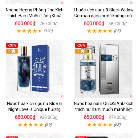
Nhang Hương Phòng The Kích
Thuốc kích dục nữ Black Widow
Thích Ham Muốn Tăng Khoái
German dạng nước không mùi
Cảm
hiệu quả an toàn giá tốt
600.000₫
600.000₫
750.000₫
689.000₫
(130)
(85)
-28%
-26%
5
5
Nước hoa kích dục nữ Blue In
Nước hoa nam QuIcKsAnD kích
Night Love Is Unique hương
thích nữ ham muốn mãnh liệt
không mùi, kích thích mạnh
không mùi
680.000₫
650.000₫
938.000₫
878.000₫
(69)
(68)