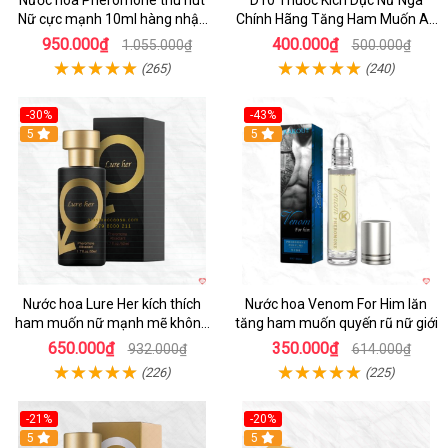
Nước hoa Pheromone thu hút
D10 Thuốc Kích Dục Nữ Nga
Nữ cực mạnh 10ml hàng nhập
Chính Hãng Tăng Ham Muốn An
khẩu
Toàn
950.000₫
400.000₫
1.055.000₫
500.000₫
(265)
(240)
-30%
-43%
5
5
Nước hoa Lure Her kích thích
Nước hoa Venom For Him lăn
ham muốn nữ mạnh mẽ không
tăng ham muốn quyến rũ nữ giới
mùi siêu hời
650.000₫
350.000₫
932.000₫
614.000₫
(226)
(225)
-21%
-20%
5
5