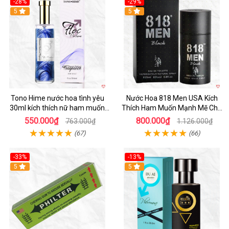
-28%
-29%
5
5
Tono Hime nước hoa tình yêu
Nước Hoa 818 Men USA Kích
30ml kích thích nữ ham muốn
Thích Ham Muốn Mạnh Mẽ Cho
mãnh liệt
Nữ
550.000₫
800.000₫
763.000₫
1.126.000₫
(67)
(66)
-33%
-13%
5
Hot
5