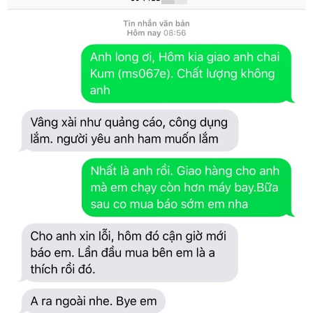
Nam
Nữ
Tăng
Khoái
Cảm
Mạnh
Mẽ
Mỹ