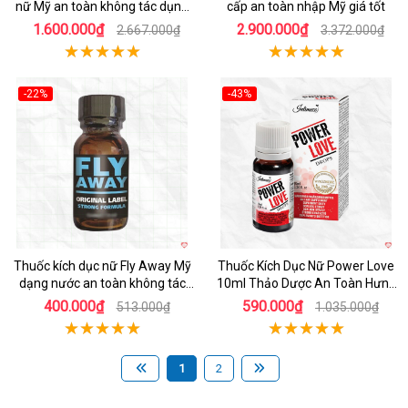
nữ Mỹ an toàn không tác dụng
cấp an toàn nhập Mỹ giá tốt
phụ
1.600.000₫
2.900.000₫
2.667.000₫
3.372.000₫
-22%
-43%
Thuốc kích dục nữ Fly Away Mỹ
Thuốc Kích Dục Nữ Power Love
dạng nước an toàn không tác
10ml Thảo Dược An Toàn Hưng
dụng phụ
Phấn
400.000₫
590.000₫
513.000₫
1.035.000₫
1
2