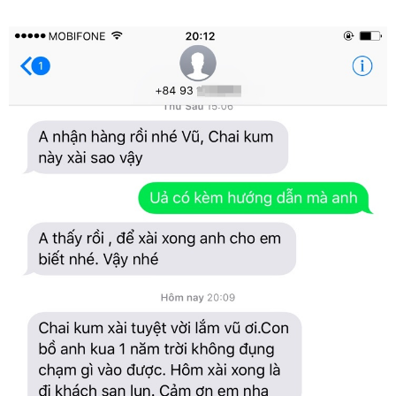
Thuốc
Kích
Dục
Kum
Nam
Nữ
Tăng
Khoái
Cảm
Mạnh
Mẽ
Mỹ