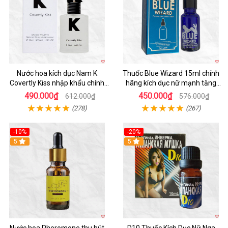
Nước hoa kích dục Nam K
Thuốc Blue Wizard 15ml chính
Covertly Kiss nhập khẩu chính
hãng kích dục nữ mạnh tăng
hãng thơm lâu
ham
490.000₫
450.000₫
612.000₫
576.000₫
(278)
(267)
-10%
-20%
5
5