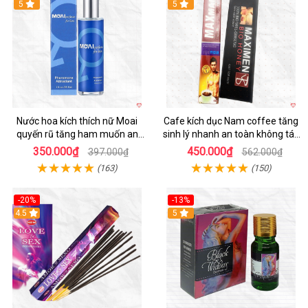
5
5
Nước hoa kích thích nữ Moai
Cafe kích dục Nam coffee tăng
quyến rũ tăng ham muốn an
sinh lý nhanh an toàn không tác
toàn giá tốt
dụng phụ
350.000₫
450.000₫
397.000₫
562.000₫
(163)
(150)
-20%
-13%
4.5
5