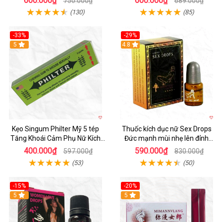
600.000₫
600.000₫
750.000₫
689.000₫
(130)
(85)
-33%
-29%
5
Hot
4.8
Kẹo Singum Philter Mỹ 5 tép
Thuốc kích dục nữ Sex Drops
Tăng Khoái Cảm Phụ Nữ Kích
Đức mạnh mùi nhẹ lên đỉnh
Thích Nhanh
nhanh
400.000₫
590.000₫
597.000₫
830.000₫
(53)
(50)
-15%
-20%
Hot
5
5