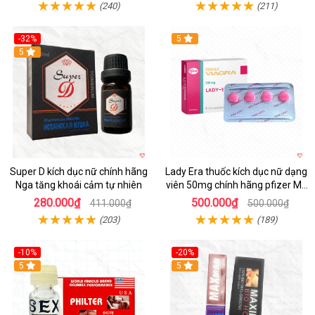
(240)
(211)
-32%
5
5
Super D kích dục nữ chính hãng
Lady Era thuốc kích dục nữ dạng
Nga tăng khoái cảm tự nhiên
viên 50mg chính hãng pfizer Mỹ
tăng hưng phấn nữ
280.000₫
500.000₫
411.000₫
500.000₫
(203)
(189)
-10%
-20%
5
5