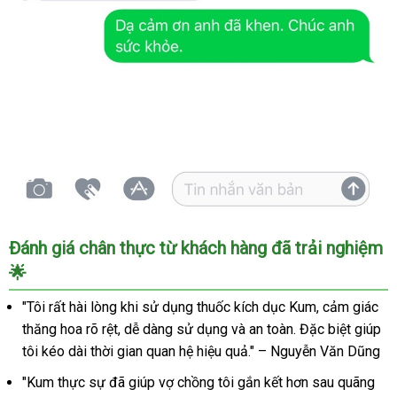
Thuốc
Đánh giá chân thực từ khách hàng đã trải nghiệm
Kích
🌟
Dục
Kum
"Tôi rất hài lòng khi sử dụng thuốc kích dục Kum, cảm giác
Nam
thăng hoa rõ rệt, dễ dàng sử dụng và an toàn. Đặc biệt giúp
Nữ
tôi kéo dài thời gian quan hệ hiệu quả." – Nguyễn Văn Dũng
Tăng
Khoái
"Kum thực sự đã giúp vợ chồng tôi gắn kết hơn sau quãng
Cảm