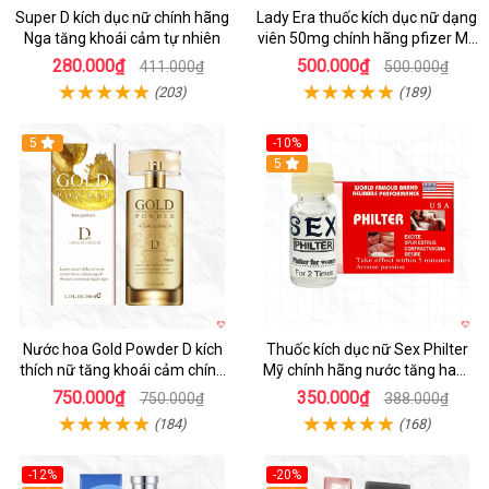
Super D kích dục nữ chính hãng
Lady Era thuốc kích dục nữ dạng
Nga tăng khoái cảm tự nhiên
viên 50mg chính hãng pfizer Mỹ
tăng hưng phấn nữ
280.000₫
500.000₫
411.000₫
500.000₫
(203)
(189)
5
-10%
5
Nước hoa Gold Powder D kích
Thuốc kích dục nữ Sex Philter
thích nữ tăng khoái cảm chính
Mỹ chính hãng nước tăng ham
hãng
muốn
750.000₫
350.000₫
750.000₫
388.000₫
(184)
(168)
-12%
-20%