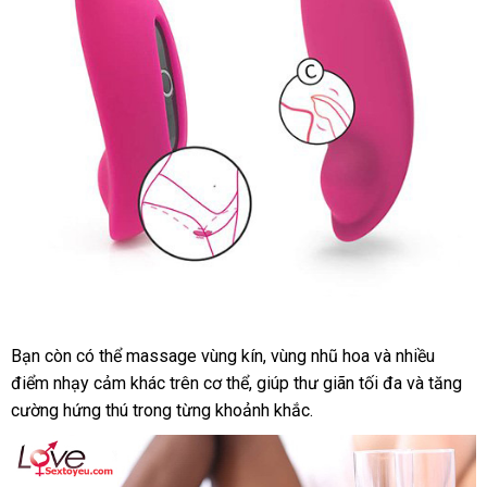
Kích
Thích
Mọi
Lúc
Mọi
Nơi
Bạn còn có thể massage vùng kín, vùng nhũ hoa và nhiều
Quần
điểm nhạy cảm khác trên cơ thể, giúp thư giãn tối đa và tăng
Rung
Candy
cường hứng thú trong từng khoảnh khắc.
Điều
Khiển
App