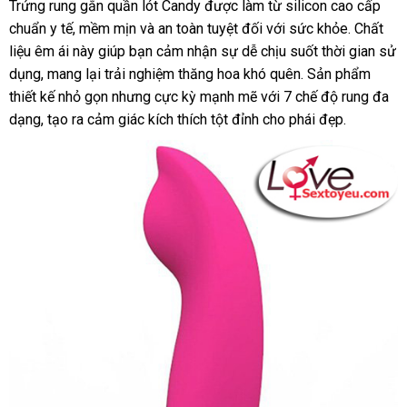
Trứng rung gắn quần lót Candy được làm từ silicon cao cấp
Điều
chuẩn y tế, mềm mịn và an toàn tuyệt đối với sức khỏe. Chất
Khiển
liệu êm ái này giúp bạn cảm nhận sự dễ chịu suốt thời gian sử
App
dụng, mang lại trải nghiệm thăng hoa khó quên. Sản phẩm
Kích
thiết kế nhỏ gọn nhưng cực kỳ mạnh mẽ với 7 chế độ rung đa
Thích
dạng, tạo ra cảm giác kích thích tột đỉnh cho phái đẹp.
Mọi
Lúc
Mọi
Nơi