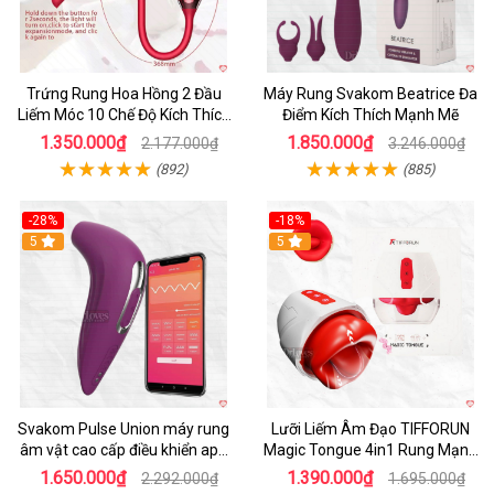
Trứng Rung Hoa Hồng 2 Đầu
Máy Rung Svakom Beatrice Đa
Liếm Móc 10 Chế Độ Kích Thích
Điểm Kích Thích Mạnh Mẽ
Phái Đẹp
1.350.000₫
1.850.000₫
2.177.000₫
3.246.000₫
(892)
(885)
-28%
-18%
Hot
5
Hot
5
Svakom Pulse Union máy rung
Lưỡi Liếm Âm Đạo TIFFORUN
âm vật cao cấp điều khiển app
Magic Tongue 4in1 Rung Mạnh
chống nước
Chống Nước
1.650.000₫
1.390.000₫
2.292.000₫
1.695.000₫