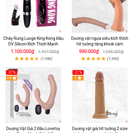
Chày Rung Luoge King Kong Đầu
Dương vật ngựa siêu kích thích
DV Silicon Kích Thích Mạnh
hít tường tăng khoái cảm
1.100.000₫
990.000₫
1.447.000₫
1.596.000₫
(1,946)
(1,945)
-37%
-21%
Hot
4.8
Hot
5
Dương Vật Giả 2 Đầu Lovetoy
Dương vật giả hít tường 2 size