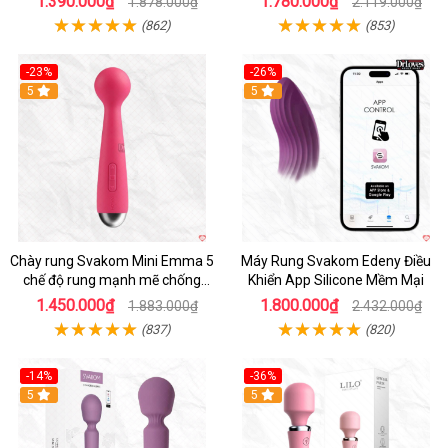
1.390.000₫
1.780.000₫
1.878.000₫
2.119.000₫
(862)
(853)
-23%
-26%
Hot
5
Hot
5
Chày rung Svakom Mini Emma 5
Máy Rung Svakom Edeny Điều
chế độ rung mạnh mẽ chống
Khiển App Silicone Mềm Mại
nước
1.450.000₫
1.800.000₫
1.883.000₫
2.432.000₫
(837)
(820)
-14%
-36%
Hot
5
Hot
5