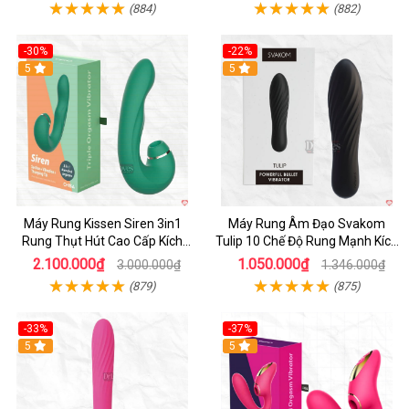
(884)
(882)
-30%
-22%
Hot
5
Hot
5
Máy Rung Kissen Siren 3in1
Máy Rung Âm Đạo Svakom
Rung Thụt Hút Cao Cấp Kích
Tulip 10 Chế Độ Rung Mạnh Kích
Thích Mạnh
Thích
2.100.000₫
1.050.000₫
3.000.000₫
1.346.000₫
(879)
(875)
-33%
-37%
Hot
5
Hot
5