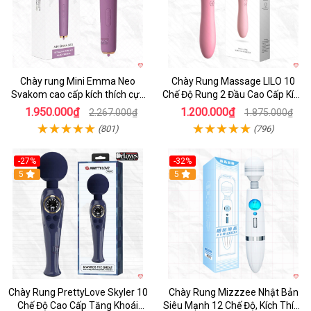
Chày rung Mini Emma Neo
Chày Rung Massage LILO 10
Svakom cao cấp kích thích cực
Chế Độ Rung 2 Đầu Cao Cấp Kích
mạnh kết nối App
Thích Mạnh Mẽ
1.950.000₫
1.200.000₫
2.267.000₫
1.875.000₫
(801)
(796)
-27%
-32%
Hot
5
Hot
5
Chày Rung PrettyLove Skyler 10
Chày Rung Mizzzee Nhật Bản
Chế Độ Cao Cấp Tăng Khoái
Siêu Mạnh 12 Chế Độ, Kích Thích