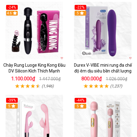
-24%
-22%
4.6
Hot
5
Chày Rung Luoge King Kong Đầu
Durex V-VIBE mini rung đa chế
DV Silicon Kích Thích Mạnh
độ êm dịu siêu bền chất lượng
1.100.000₫
800.000₫
1.447.000₫
1.026.000₫
(1,946)
(1,237)
-39%
-44%
Hot
5
Hot
5