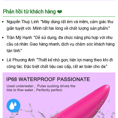
Đại
Phản hồi từ khách hàng ❤️
lý
Máy
Nguyễn Thuỳ Linh: "Máy dùng rất êm và mềm, cảm giác thư
bú
giãn tuyệt vời. Mình rất hài lòng về chất lượng sản phẩm."
mút
đa
Trần Mỹ Hạnh: "Dễ sử dụng, đa chức năng phù hợp với nhu
chức
cầu cá nhân. Giao hàng nhanh, dịch vụ chăm sóc khách hàng
năng
tận tình."
giá
Lê Phương Anh: "Thiết kế nhỏ gọn, tiện lợi mang theo khi đi
rẻ
cho
công tác. Đặc biệt chất liệu cao cấp, rất an toàn cho da."
nữ
massage
điểm
G
giá
tốt