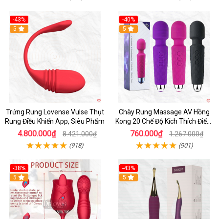
-43%
-40%
Hot
5
5
Trứng Rung Lovense Vulse Thụt
Chày Rung Massage AV Hồng
Rung Điều Khiển App, Siêu Phẩm
Kong 20 Chế Độ Kích Thích Điểm
G
4.800.000₫
760.000₫
8.421.000₫
1.267.000₫
(918)
(901)
-38%
-43%
Hot
5
Hot
5