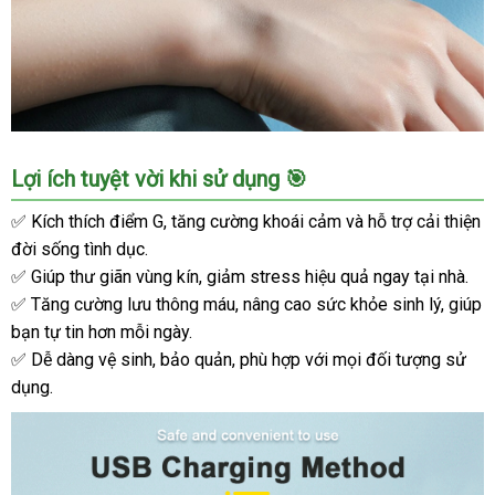
Đại
Lợi ích tuyệt vời khi sử dụng 🎯
lý
Máy
✅ Kích thích điểm G, tăng cường khoái cảm và hỗ trợ cải thiện
bú
đời sống tình dục.
mút
✅ Giúp thư giãn vùng kín, giảm stress hiệu quả ngay tại nhà.
đa
✅ Tăng cường lưu thông máu, nâng cao sức khỏe sinh lý, giúp
chức
bạn tự tin hơn mỗi ngày.
năng
✅ Dễ dàng vệ sinh, bảo quản, phù hợp với mọi đối tượng sử
giá
rẻ
dụng.
cho
nữ
massage
điểm