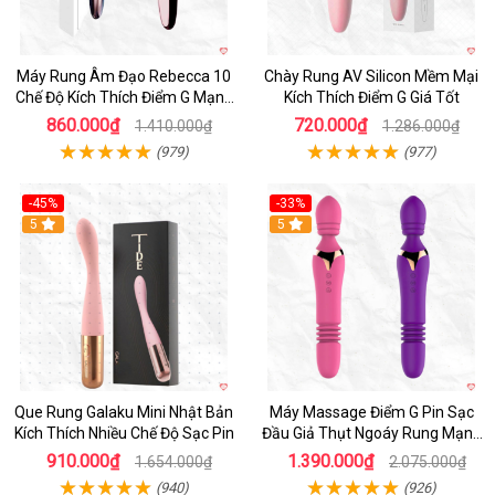
Máy Rung Âm Đạo Rebecca 10
Chày Rung AV Silicon Mềm Mại
Chế Độ Kích Thích Điểm G Mạnh
Kích Thích Điểm G Giá Tốt
Mẽ
860.000₫
720.000₫
1.410.000₫
1.286.000₫
(979)
(977)
-45%
-33%
Hot
5
Hot
5
Que Rung Galaku Mini Nhật Bản
Máy Massage Điểm G Pin Sạc
Kích Thích Nhiều Chế Độ Sạc Pin
Đầu Giả Thụt Ngoáy Rung Mạnh
10 Chế Độ
910.000₫
1.390.000₫
1.654.000₫
2.075.000₫
(940)
(926)