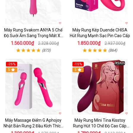
Máy Rung Svakom ANYA 5 Chế
Máy Rung Kép Duende CHISA
Độ Sưởi Ấm Sang Trọng Mát Xa
Hút Rung Mạnh Sạc Pin Cao Cấp
Điểm G
1.560.000₫
1.850.000₫
2.328.000₫
2.937.000₫
(873)
(864)
-26%
-16%
Hot
5
Hot
5
Máy Massage Điểm G Aphojoy
Máy Rung Mini Tina Kisstoy
Nhật Bản Rung 2 Đầu Kích Thích
Rung Hút 10 Chế Độ Cao Cấp
Nữ
Sạc Pin