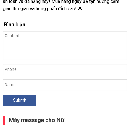
năng
an toàn và đa năng này! Mua hàng ngay để tận hưởng cảm
giá
giác thư giãn và hưng phấn đỉnh cao! 🌸
rẻ
cho
Bình luận
nữ
massage
điểm
G
giá
tốt
Máy massage cho Nữ