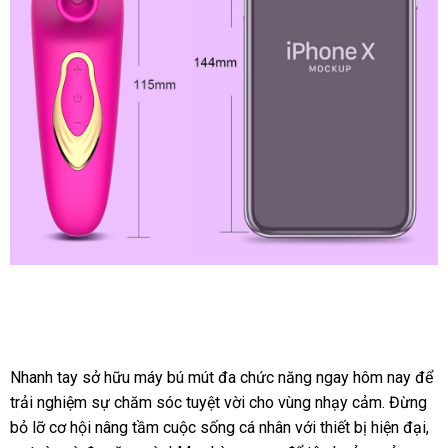
giá
rẻ
cho
nữ
massage
điểm
G
giá
tốt
Đại
lý
Máy
bú
Nhanh tay sở hữu máy bú mút đa chức năng ngay hôm nay để
mút
trải nghiệm sự chăm sóc tuyệt vời cho vùng nhạy cảm. Đừng
đa
bỏ lỡ cơ hội nâng tầm cuộc sống cá nhân với thiết bị hiện đại,
chức