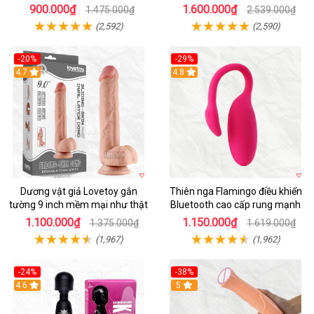
thật
HOT
900.000₫
1.600.000₫
1.475.000₫
2.539.000₫
(2,592)
(2,590)
-20%
-29%
Hot
4.7
Hot
4.8
Dương vật giả Lovetoy gắn
Thiên nga Flamingo điều khiển
tường 9 inch mềm mại như thật
Bluetooth cao cấp rung mạnh
1.100.000₫
1.150.000₫
1.375.000₫
1.619.000₫
(1,967)
(1,962)
-24%
-38%
4.6
Hot
5