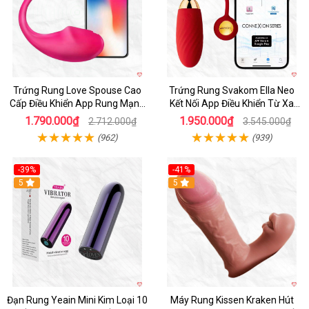
Trứng Rung Love Spouse Cao
Trứng Rung Svakom Ella Neo
Cấp Điều Khiển App Rung Mạnh
Kết Nối App Điều Khiển Từ Xa
Đa Chế Độ
Cao Cấp
1.790.000₫
1.950.000₫
2.712.000₫
3.545.000₫
(962)
(939)
-39%
-41%
Hot
5
Hot
5
Đạn Rung Yeain Mini Kim Loại 10
Máy Rung Kissen Kraken Hút