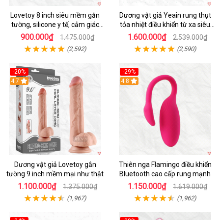
Lovetoy 8 inch siêu mềm gắn
Dương vật giả Yeain rung thụt
tường, silicone y tế, cảm giác
tỏa nhiệt điều khiển từ xa siêu
thật
HOT
900.000₫
1.600.000₫
1.475.000₫
2.539.000₫
(2,592)
(2,590)
-20%
-29%
Hot
4.7
Hot
4.8
Dương vật giả Lovetoy gắn
Thiên nga Flamingo điều khiển
tường 9 inch mềm mại như thật
Bluetooth cao cấp rung mạnh
1.100.000₫
1.150.000₫
1.375.000₫
1.619.000₫
(1,967)
(1,962)