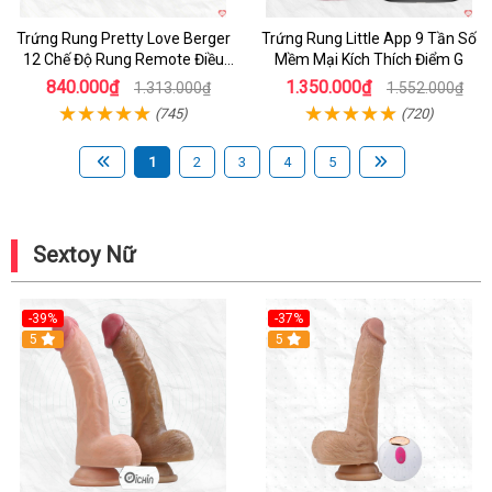
Trứng Rung Pretty Love Berger
Trứng Rung Little App 9 Tần Số
12 Chế Độ Rung Remote Điều
Mềm Mại Kích Thích Điểm G
Khiển Mạnh Mẽ
840.000₫
1.350.000₫
1.313.000₫
1.552.000₫
(745)
(720)
1
2
3
4
5
Sextoy Nữ
-39%
-37%
Hot
5
5