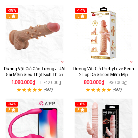
-38%
-14%
5
5
Dương Vật Giả Gắn Tường JIUAI
Dương Vật Giả PrettyLove Keon
Gai Mềm Siêu Thật Kích Thích
2 Lớp Da Silicon Mềm Mịn
Cực Đỉnh
1.080.000₫
800.000₫
1.742.000₫
930.000₫
(968)
(968)
-34%
-18%
5
Hot
5