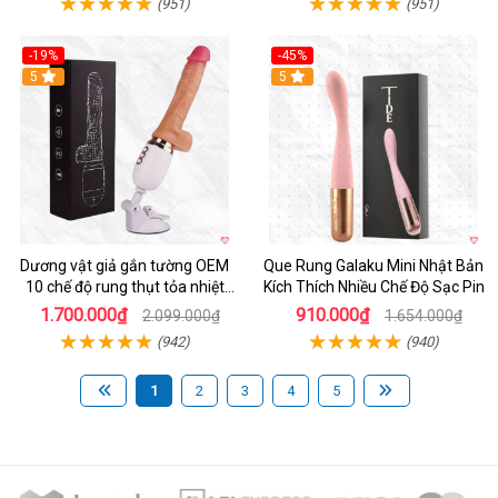
(951)
(951)
-19%
-45%
Hot
5
Hot
5
Dương vật giả gắn tường OEM
Que Rung Galaku Mini Nhật Bản
10 chế độ rung thụt tỏa nhiệt
Kích Thích Nhiều Chế Độ Sạc Pin
siêu thực
1.700.000₫
910.000₫
2.099.000₫
1.654.000₫
(942)
(940)
1
2
3
4
5