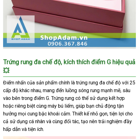
Máy
Trứng rung đa chế độ, kích thích điểm G hiệu quả
bú
💥
liếm
âm
Điểm nhấn của sản phẩm chính là trứng rung đa chế độ với 25
đạo
cấp độ khác nhau, mang đến luồng sóng rung mạnh mẽ, sâu
Zemalia
vào bên trong điểm G. Trứng rung có thể sử dụng kết hợp
Peachy
hoặc riêng biệt cùng máy bú liếm, giúp bạn chủ động tận
Dolphin
Plus
hưởng mọi cung bậc khoái cảm. Thiết kế nhỏ gọn, tiện lợi cho
trứng
cả sử dụng cá nhân và cùng đối tác, tạo nên trải nghiệm đầy
rung
hấp dẫn và tiện ích.
siêu