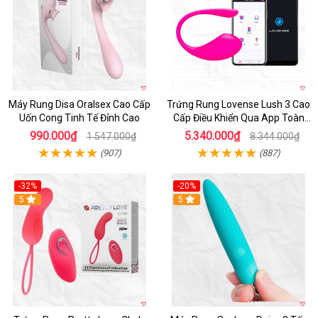
Máy Rung Disa Oralsex Cao Cấp
Trứng Rung Lovense Lush 3 Cao
Uốn Cong Tinh Tế Đỉnh Cao
Cấp Điều Khiển Qua App Toàn
Cầu
990.000₫
5.340.000₫
1.547.000₫
8.344.000₫
(907)
(887)
-32%
-20%
5
5