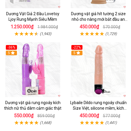
Dương Vật Giả 2 Đầu Lovetoy
Dương vật giả hít tường 2 size
Ljoy Rung Mạnh Siêu Mềm
nhỏ cho nàng mới bắt đầu an
toàn dễ dùng
1.250.000₫
450.000₫
1.984.000₫
570.000₫
(1,943)
(1,729)
-36%
-22%
Hot
5
Hot
5
Dương vật giả rung ngoáy kích
Lybaile Dildo rung ngoáy chuẩn
thích nữ thủ dâm cảm giác thật
Size Việt, silicone mềm, kích
thích mạnh
550.000₫
450.000₫
859.000₫
577.000₫
(1,668)
(1,441)