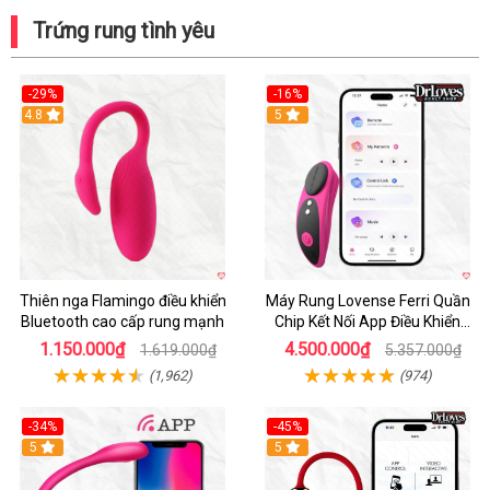
Trứng rung tình yêu
-29%
-16%
Hot
4.8
Hot
5
Thiên nga Flamingo điều khiển
Máy Rung Lovense Ferri Quần
Bluetooth cao cấp rung mạnh
Chip Kết Nối App Điều Khiển
Thông Minh
1.150.000₫
4.500.000₫
1.619.000₫
5.357.000₫
(1,962)
(974)
-34%
-45%
5
Hot
5