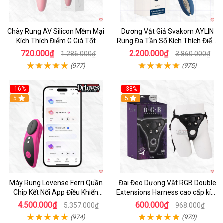
Chày Rung AV Silicon Mềm Mại
Dương Vật Giả Svakom AYLIN
Kích Thích Điểm G Giá Tốt
Rung Đa Tần Số Kích Thích Điểm
G
720.000₫
2.200.000₫
1.286.000₫
3.860.000₫
(977)
(975)
-16%
-38%
Hot
5
Hot
5
Máy Rung Lovense Ferri Quần
Đai Đeo Dương Vật RGB Double
Chip Kết Nối App Điều Khiển
Extensions Harness cao cấp kích
Thông Minh
thích
4.500.000₫
600.000₫
5.357.000₫
968.000₫
(974)
(970)