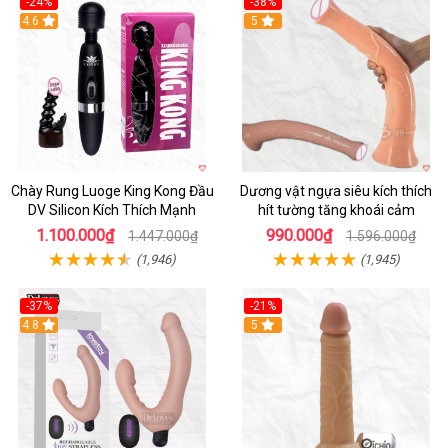
-24%
-38%
4.6
Hot
5
Chày Rung Luoge King Kong Đầu
Dương vật ngựa siêu kích thích
DV Silicon Kích Thích Mạnh
hít tường tăng khoái cảm
1.100.000₫
990.000₫
1.447.000₫
1.596.000₫
(1,946)
(1,945)
-37%
-21%
Hot
4.8
Hot
5