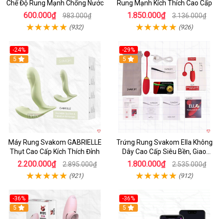
Chế Độ Rung Mạnh Chống Nước
Rung Mạnh Kích Thích Cao Cấp
600.000₫
1.850.000₫
983.000₫
3.136.000₫
(932)
(926)
-24%
-29%
Hot
5
5
Máy Rung Svakom GABRIELLE
Trứng Rung Svakom Ella Không
Thụt Cao Cấp Kích Thích Đỉnh
Dây Cao Cấp Siêu Bền, Giao
Nhanh
2.200.000₫
1.800.000₫
2.895.000₫
2.535.000₫
(921)
(912)
-36%
-36%
5
Hot
5