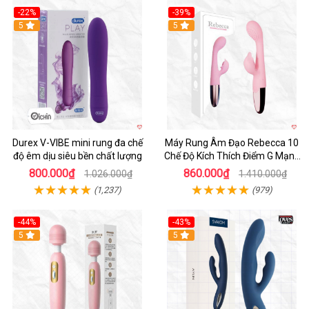
-22%
-39%
Hot
5
Hot
5
Durex V-VIBE mini rung đa chế
Máy Rung Âm Đạo Rebecca 10
độ êm dịu siêu bền chất lượng
Chế Độ Kích Thích Điểm G Mạnh
Mẽ
800.000₫
860.000₫
1.026.000₫
1.410.000₫
(1,237)
(979)
-44%
-43%
Hot
5
Hot
5