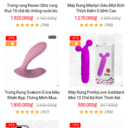
Trứng rung Kissen Glitz rung
Máy Rung Marilyn Siêu Mút Kích
thụt 10 chế độ chống nước kích
Thích Điểm G Đỉnh Cao
thích
1.920.000₫
1.270.000₫
2.462.000₫
2.309.000₫
(794)
(783)
-29%
-41%
Hot
5
Hot
5
Trứng Rung Svakom Erica Điều
Máy Rung PrettyLove Golddard
Khiển App Thông Minh Mua
Mini 10 Chế Độ Kích Thích Điểm
Ngay
G
1.850.000₫
500.000₫
2.606.000₫
847.000₫
(767)
(766)
-23%
-18%