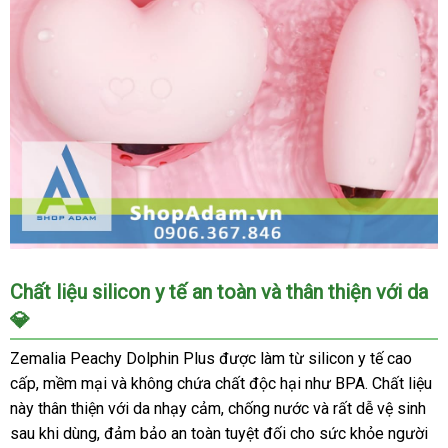
liếm
âm
đạo
Zemalia
Peachy
Dolphin
Plus
trứng
rung
siêu
mạnh
Máy
Chất liệu silicon y tế an toàn và thân thiện với da
bú
💎
liếm
âm
Zemalia Peachy Dolphin Plus được làm từ silicon y tế cao
đạo
cấp, mềm mại và không chứa chất độc hại như BPA. Chất liệu
Zemalia
này thân thiện với da nhạy cảm, chống nước và rất dễ vệ sinh
Peachy
sau khi dùng, đảm bảo an toàn tuyệt đối cho sức khỏe người
Dolphin