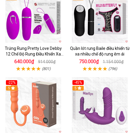
Trứng Rung Pretty Love Debby
Quần lót rung Baile điều khiển từ
12 Chế Độ Rung Điều Khiển Xa
xa nhiều chế độ rung êm ái
Kích Thích
640.000₫
750.000₫
914.000₫
1.154.000₫
(801)
(796)
-22%
-45%
Hot
5
Hot
5