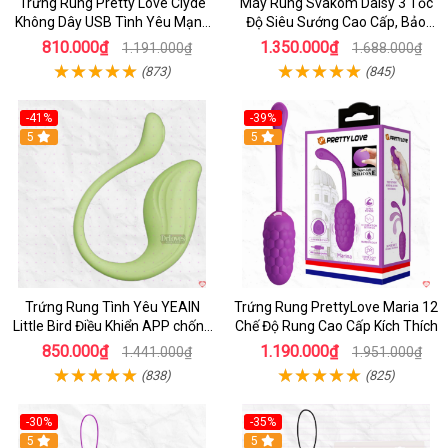
Trứng Rung Pretty Love Clyde
Máy Rung Svakom Daisy 3 Tốc
Không Dây USB Tình Yêu Mạnh
Độ Siêu Sướng Cao Cấp, Bảo
Mẽ
Hành 1 Năm
810.000₫
1.350.000₫
1.191.000₫
1.688.000₫
(873)
(845)
-41%
-39%
Hot
5
Hot
5
Trứng Rung Tình Yêu YEAIN
Trứng Rung PrettyLove Maria 12
Little Bird Điều Khiển APP chống
Chế Độ Rung Cao Cấp Kích Thích
nước sạc pin
850.000₫
1.190.000₫
1.441.000₫
1.951.000₫
(838)
(825)
-30%
-35%
Hot
5
Hot
5