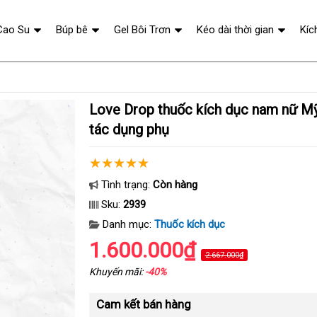
Cao Su
Búp bê
Gel Bôi Trơn
Kéo dài thời gian
Kíc
Love Drop thuốc kích dục nam nữ Mỹ an toàn không
tác dụng phụ
Tình trạng:
Còn hàng
Sku:
2939
Danh mục:
Thuốc kích dục
1.600.000₫
2.667.000₫
Khuyến mãi:
-40%
Cam kết bán hàng