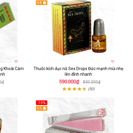
Hot
4.8
ng Khoái Cảm
Thuốc kích dục nữ Sex Drops Đức mạnh mùi nhẹ
anh
lên đỉnh nhanh
590.000₫
0₫
830.000₫
(50)
-15%
4.5