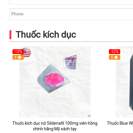
Thuốc kích dục
-10%
-22%
5
Hot
5
Thuốc kích dục nữ Sildenafil 100mg viên hồng
Thuốc Blue Wi
chính hãng Mỹ xách tay