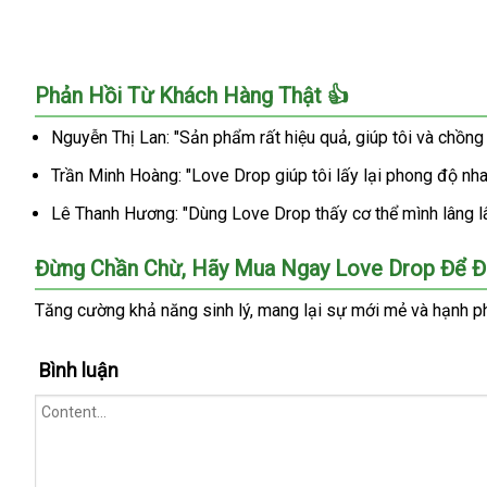
thuốc
kích
dục
Phản Hồi Từ Khách Hàng Thật 👍
nam
nữ
Nguyễn Thị Lan: "Sản phẩm rất hiệu quả, giúp tôi và chồng 
Mỹ
an
Trần Minh Hoàng: "Love Drop giúp tôi lấy lại phong độ nh
toàn
không
Lê Thanh Hương: "Dùng Love Drop thấy cơ thể mình lâng lâng
tác
dụng
Đừng Chần Chừ, Hãy Mua Ngay Love Drop Để Đ
phụ
Tăng cường khả năng sinh lý, mang lại sự mới mẻ và hạnh p
Bình luận