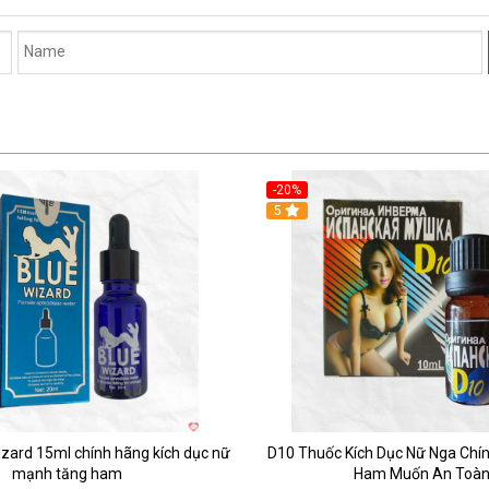
-20%
5
zard 15ml chính hãng kích dục nữ
D10 Thuốc Kích Dục Nữ Nga Chí
mạnh tăng ham
Ham Muốn An Toà