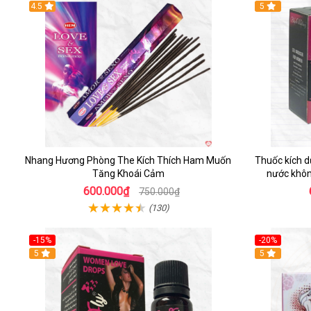
4.5
5
Nhang Hương Phòng The Kích Thích Ham Muốn
Thuốc kích 
Tăng Khoái Cảm
nước khôn
600.000₫
750.000₫
(130)
-15%
-20%
Hot
5
5