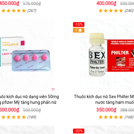
450.000₫
400.000₫
576.000₫
500.00
(267)
(240)
-10%
5
uốc kích dục nữ dạng viên 50mg
Thuốc kích dục nữ Sex Philter 
g pfizer Mỹ tăng hưng phấn nữ
nước tăng ham muố
500.000₫
350.000₫
500.000₫
388.00
(189)
(168)
-33%