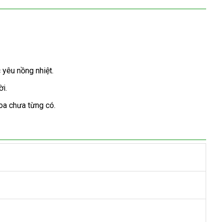
yêu nồng nhiệt.
i.
oa chưa từng có.