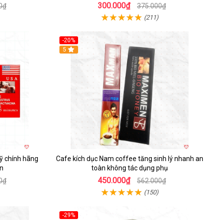
300.000₫
0₫
375.000₫
(211)
-20%
5
Mỹ chính hãng
Cafe kích dục Nam coffee tăng sinh lý nhanh an
n
toàn không tác dụng phụ
450.000₫
0₫
562.000₫
(150)
-29%