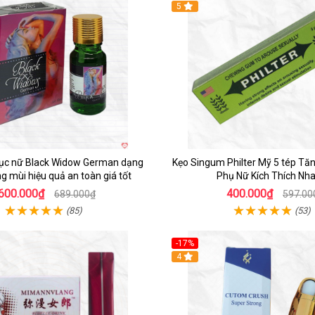
5
dục nữ Black Widow German dạng
Kẹo Singum Philter Mỹ 5 tép Tă
g mùi hiệu quả an toàn giá tốt
Phụ Nữ Kích Thích Nh
600.000₫
400.000₫
689.000₫
597.00
(85)
(53)
-17%
4