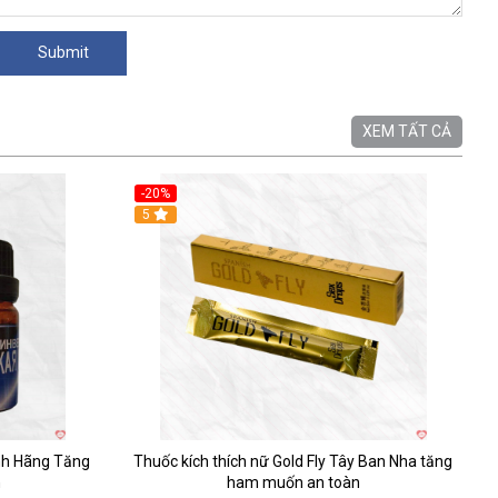
XEM TẤT CẢ
-20%
5
nh Hãng Tăng
Thuốc kích thích nữ Gold Fly Tây Ban Nha tăng
n
ham muốn an toàn