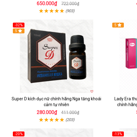
650.000₫
722.000₫
(903)
-32%
5
5
Super D kích dục nữ chính hãng Nga tăng khoái
Lady Era th
cảm tự nhiên
chính hãn
280.000₫
411.000₫
(203)
-20%
-13%