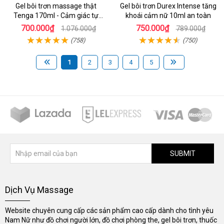
Gel bôi trơn massage thật
Gel bôi trơn Durex Intense tăng
Tenga 170ml - Cảm giác tự
khoái cảm nữ 10ml an toàn
nhiên
700.000₫
750.000₫
1.076.000₫
789.000₫
(758)
(750)
1
2
3
4
5
SUBMIT
Dịch Vụ Massage
Website chuyên cung cấp các sản phẩm cao cấp dành cho tình yêu
Nam Nữ như đồ chơi người lớn, đồ chơi phòng the, gel bôi trơn, thuốc