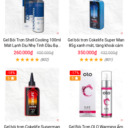
Gel Bôi Trơn Shell Cooling 100ml
Gel bôi trơn Cokelife Super Man
Mát Lạnh Dịu Nhẹ Tinh Dầu Bạc
85g xanh mát, tăng khoái cảm
Hà
260.000₫
350.000₫
400.000₫
432.000₫
(802)
(801)
-18%
-17%
5
5
Gel bôi trơn Cokelife Superman
Gel Bôi Trơn OLO Warming Ấm