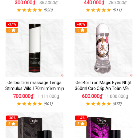
300.000₫
440.000₫
352.000₫
759.000₫
(920)
(911)
-37%
-40%
5
5
Gel bôi trơn massage Tenga
Gel Bôi Trơn Magic Eyes Nhật
Stimulus Wild 170ml mềm mịn
360ml Cao Cấp An Toàn Mềm
Mượt
700.000₫
600.000₫
1.111.000₫
1.000.000₫
(901)
(875)
-30%
-14%
Hot
5
Hot
5