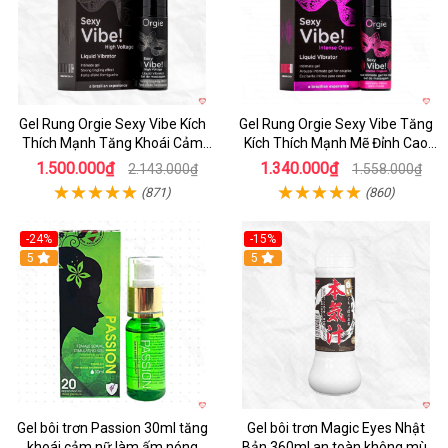
Gel Rung Orgie Sexy Vibe Kích
Gel Rung Orgie Sexy Vibe Tăng
Thích Mạnh Tăng Khoái Cảm
Kích Thích Mạnh Mẽ Đỉnh Cao
Nhanh
Cảm Xúc
1.500.000₫
1.340.000₫
2.143.000₫
1.558.000₫
(871)
(860)
-24%
-15%
5
5
Gel bôi trơn Passion 30ml tăng
Gel bôi trơn Magic Eyes Nhật
khoái cảm nữ làm ấm nóng
Bản 360ml an toàn không mùi