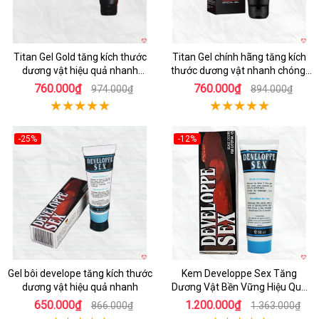
Titan Gel Gold tăng kích thước
Titan Gel chính hãng tăng kích
dương vật hiệu quả nhanh
thước dương vật nhanh chóng,
chóng
an toàn
760.000₫
760.000₫
974.000₫
894.000₫
-25%
-12%
Hot
Gel bôi develope tăng kích thước
Kem Developpe Sex Tăng
dương vật hiệu quả nhanh
Dương Vật Bền Vững Hiệu Quả
Nhanh
650.000₫
1.200.000₫
866.000₫
1.363.000₫