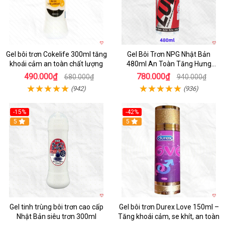
Gel bôi trơn Cokelife 300ml tăng
Gel Bôi Trơn NPG Nhật Bản
khoái cảm an toàn chất lượng
480ml An Toàn Tăng Hưng
Phấn
490.000₫
780.000₫
680.000₫
940.000₫
(942)
(936)
-15%
-42%
Hot
5
5
Gel tinh trùng bôi trơn cao cấp
Gel bôi trơn Durex Love 150ml –
Nhật Bản siêu trơn 300ml
Tăng khoái cảm, se khít, an toàn