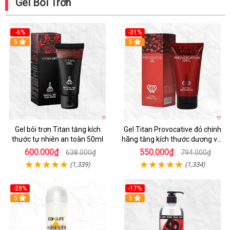
Gel Bôi Trơn
-6%
-31%
Hot
5
Hot
5
Gel bôi trơn Titan tăng kích
Gel Titan Provocative đỏ chính
thước tự nhiên an toàn 50ml
hãng tăng kích thước dương vật
Nam
600.000₫
550.000₫
638.000₫
794.000₫
(1,339)
(1,334)
-28%
-17%
Hot
5
Hot
5