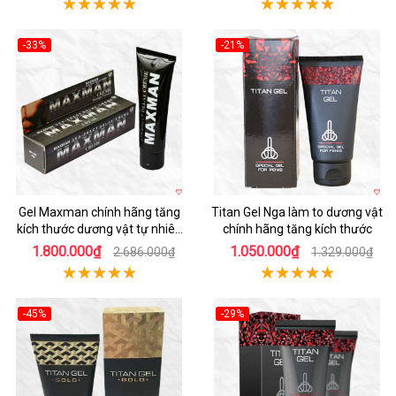
-33%
-21%
Gel Maxman chính hãng tăng
Titan Gel Nga làm to dương vật
kích thước dương vật tự nhiên
chính hãng tăng kích thước
nhanh
1.800.000₫
1.050.000₫
2.686.000₫
1.329.000₫
-45%
-29%