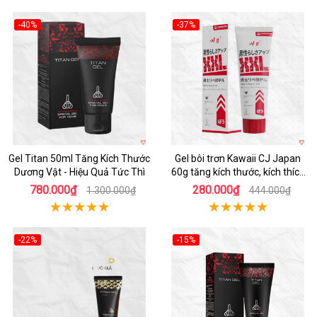
-40%
-37%
Hot
Gel Titan 50ml Tăng Kích Thước
Gel bôi trơn Kawaii CJ Japan
Dương Vật - Hiệu Quả Tức Thì
60g tăng kích thước, kích thích
mạnh
780.000₫
280.000₫
1.300.000₫
444.000₫
-22%
-15%
Hot