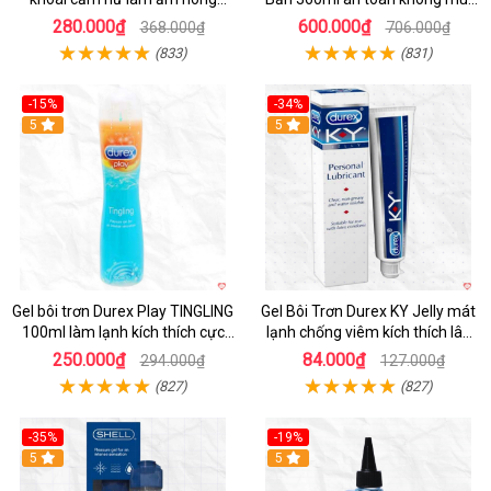
nhanh lên đỉnh
kích thích
280.000₫
600.000₫
368.000₫
706.000₫
(833)
(831)
-15%
-34%
5
5
Gel bôi trơn Durex Play TINGLING
Gel Bôi Trơn Durex KY Jelly mát
100ml làm lạnh kích thích cực
lạnh chống viêm kích thích lâu
khoái
dài
250.000₫
84.000₫
294.000₫
127.000₫
(827)
(827)
-35%
-19%
5
5