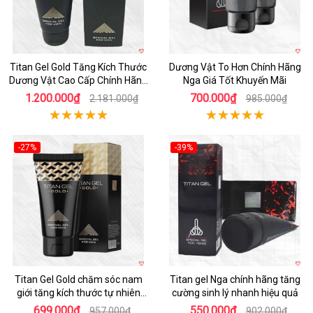
Titan Gel Gold Tăng Kích Thước
Dương Vật To Hơn Chính Hãng
Dương Vật Cao Cấp Chính Hãng
Nga Giá Tốt Khuyến Mãi
Nga
1.200.000₫
700.000₫
2.181.000₫
985.000₫
-27%
-39%
Hot
Titan Gel Gold chăm sóc nam
Titan gel Nga chính hãng tăng
giới tăng kích thước tự nhiên
cường sinh lý nhanh hiệu quả
hiệu quả
699.000₫
550.000₫
957.000₫
902.000₫