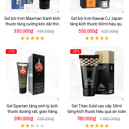
Gel bôi trơn Maxman Xanh kích
Gel bôi trơn Kawaii CJ Japan
thước tăng cường kéo dài thời
tăng kích thước 60ml hiệu quả
gian chai 60ml
siêu tốt
350.000₫
550.000₫
493.000₫
625.000₫
-19%
-28%
Hot
Gel Spartan tăng sinh lý, kích
Gel Titan Gold cao cấp 50ml
thước dương vật, giao hàng
tăng kích thước hiệu quả an toàn
nhanh
590.000₫
780.000₫
728.000₫
1.083.000₫