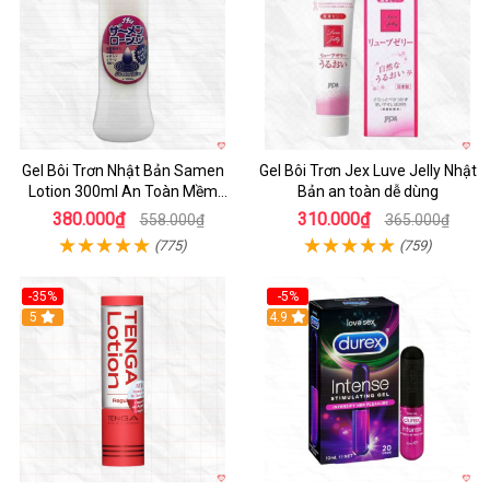
Gel Bôi Trơn Nhật Bản Samen
Gel Bôi Trơn Jex Luve Jelly Nhật
Lotion 300ml An Toàn Mềm
Bản an toàn dễ dùng
Mượt
380.000₫
310.000₫
558.000₫
365.000₫
(775)
(759)
-35%
-5%
5
Hot
4.9