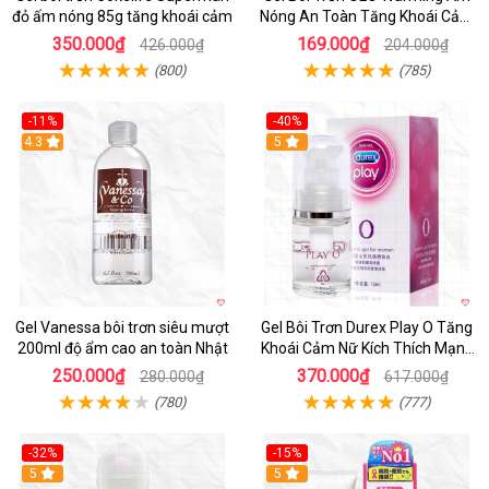
đỏ ấm nóng 85g tăng khoái cảm
Nóng An Toàn Tăng Khoái Cảm
60ml
350.000₫
169.000₫
426.000₫
204.000₫
(800)
(785)
-11%
-40%
Hot
4.3
5
Gel Vanessa bôi trơn siêu mượt
Gel Bôi Trơn Durex Play O Tăng
200ml độ ẩm cao an toàn Nhật
Khoái Cảm Nữ Kích Thích Mạnh
Mẽ
250.000₫
370.000₫
280.000₫
617.000₫
(780)
(777)
-32%
-15%
5
5