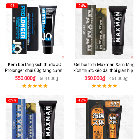
-9%
-24%
Kem bôi tăng kích thước JO
Gel bôi trơn Maxman Xám tăng
Prolonger chai 60g tăng cường
kích thước kéo dài thời gian hiệu
cương lâu hơn
quả
550.000₫
350.000₫
604.000₫
461.000₫
-29%
-12%