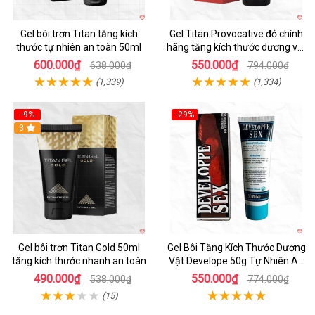
Gel bôi trơn Titan tăng kích
Gel Titan Provocative đỏ chính
thước tự nhiên an toàn 50ml
hãng tăng kích thước dương vật
Nam
600.000₫
550.000₫
638.000₫
794.000₫
(1,339)
(1,334)
-9%
-29%
Hot
3
Gel bôi trơn Titan Gold 50ml
Gel Bôi Tăng Kích Thước Dương
tăng kích thước nhanh an toàn
Vật Develope 50g Tự Nhiên An
Toàn
490.000₫
550.000₫
538.000₫
774.000₫
(15)