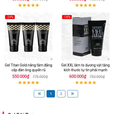
-29%
-18%
Hot
Hot
Gel Titan Gold nâng tầm đẳng
Gel XXL làm to dương vật tăng
cấp đàn ông quyến rũ
kích thước tự tin phái mạnh
550.000₫
600.000₫
775.000₫
732.000₫
1
2