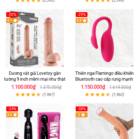
(2,592)
(2,590)
-20%
-29%
Hot
4.7
Hot
4.8
Dương vật giả Lovetoy gắn
Thiên nga Flamingo điều khiển
tường 9 inch mềm mại như thật
Bluetooth cao cấp rung mạnh
1.100.000₫
1.150.000₫
1.375.000₫
1.619.000₫
(1,967)
(1,962)
-24%
-38%
4.6
Hot
5