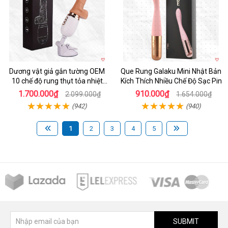
Dương vật giả gắn tường OEM
Que Rung Galaku Mini Nhật Bản
10 chế độ rung thụt tỏa nhiệt
Kích Thích Nhiều Chế Độ Sạc Pin
siêu thực
1.700.000₫
910.000₫
2.099.000₫
1.654.000₫
(942)
(940)
1
2
3
4
5
SUBMIT