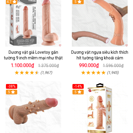
Hot
4.7
Hot
5
Dương vật giả Lovetoy gắn
Dương vật ngựa siêu kích thích
tường 9 inch mềm mại như thật
hít tường tăng khoái cảm
1.100.000₫
990.000₫
1.375.000₫
1.596.000₫
(1,967)
(1,945)
-38%
-14%
5
5