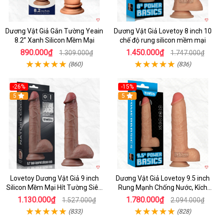
Dương Vật Giả Gắn Tường Yeain
Dương Vật Giả Lovetoy 8 inch 10
8.2” Xanh Silicon Mềm Mại
chế độ rung silicon mềm mại
890.000₫
1.450.000₫
1.309.000₫
1.747.000₫
(860)
(836)
-26%
-15%
Hot
5
Hot
5
Lovetoy Dương Vật Giả 9 inch
Dương Vật Giả Lovetoy 9.5 inch
Silicon Mềm Mại Hít Tường Siêu
Rung Mạnh Chống Nước, Kích
Thật Giá Tốt
Thích Đỉnh
1.130.000₫
1.780.000₫
1.527.000₫
2.094.000₫
(833)
(828)