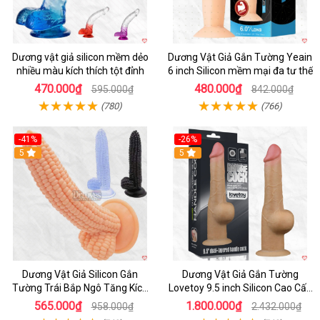
Dương vật giả silicon mềm dẻo
Dương Vật Giả Gắn Tường Yeain
nhiều màu kích thích tột đỉnh
6 inch Silicon mềm mại đa tư thế
470.000₫
480.000₫
595.000₫
842.000₫
(780)
(766)
-41%
-26%
Hot
5
5
Dương Vật Giả Silicon Gắn
Dương Vật Giả Gắn Tường
Tường Trái Bắp Ngô Tăng Kích
Lovetoy 9.5 inch Silicon Cao Cấp
Thích
Mềm Mại
565.000₫
1.800.000₫
958.000₫
2.432.000₫