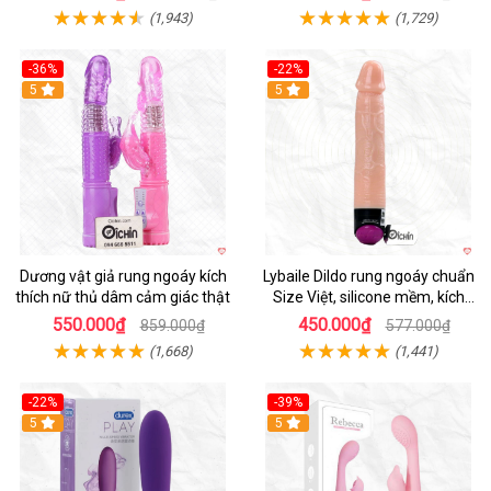
(1,943)
(1,729)
-36%
-22%
Hot
5
Hot
5
Dương vật giả rung ngoáy kích
Lybaile Dildo rung ngoáy chuẩn
thích nữ thủ dâm cảm giác thật
Size Việt, silicone mềm, kích
thích mạnh
550.000₫
450.000₫
859.000₫
577.000₫
(1,668)
(1,441)
-22%
-39%
Hot
5
Hot
5