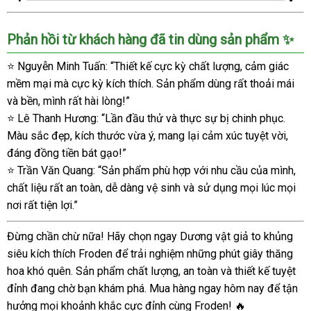
Froden
Phản hồi từ khách hàng đã tin dùng sản phẩm ✨
Dương
Vật
⭐ Nguyễn Minh Tuấn: “Thiết kế cực kỳ chất lượng, cảm giác
Giả
mềm mại mà cực kỳ kích thích. Sản phẩm dùng rất thoải mái
Siêu
To
và bền, mình rất hài lòng!”
Khủng
⭐ Lê Thanh Hương: “Lần đầu thử và thực sự bị chinh phục.
Long
Màu sắc đẹp, kích thước vừa ý, mang lại cảm xúc tuyệt vời,
Faak
đáng đồng tiền bát gạo!”
Kích
⭐ Trần Văn Quang: “Sản phẩm phù hợp với nhu cầu của mình,
Thích
chất liệu rất an toàn, dễ dàng vệ sinh và sử dụng mọi lúc mọi
Mạnh
nơi rất tiện lợi.”
Đừng chần chừ nữa! Hãy chọn ngay Dương vật giả to khủng
siêu kích thích Froden để trải nghiệm những phút giây thăng
hoa khó quên. Sản phẩm chất lượng, an toàn và thiết kế tuyệt
đỉnh đang chờ bạn khám phá. Mua hàng ngay hôm nay để tận
hưởng mọi khoảnh khắc cực đỉnh cùng Froden! 🔥