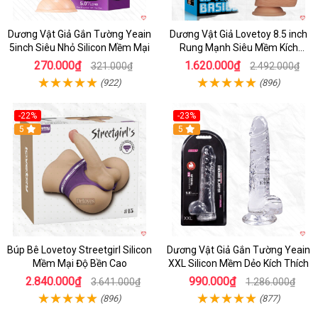
Dương Vật Giả Gắn Tường Yeain
Dương Vật Giả Lovetoy 8.5 inch
5inch Siêu Nhỏ Silicon Mềm Mại
Rung Mạnh Siêu Mềm Kích
Thích
270.000₫
1.620.000₫
321.000₫
2.492.000₫
(922)
(896)
-22%
-23%
Hot
5
5
Búp Bê Lovetoy Streetgirl Silicon
Dương Vật Giả Gắn Tường Yeain
Mềm Mại Độ Bền Cao
XXL Silicon Mềm Dẻo Kích Thích
2.840.000₫
990.000₫
3.641.000₫
1.286.000₫
(896)
(877)