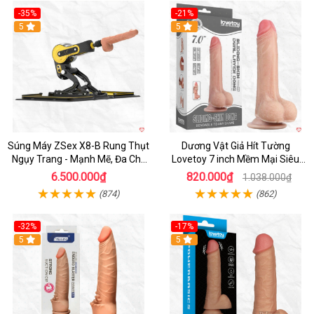
-35%
-21%
Hot
5
Hot
5
Súng Máy ZSex X8-B Rung Thụt
Dương Vật Giả Hít Tường
Ngụy Trang - Mạnh Mẽ, Đa Chế
Lovetoy 7 inch Mềm Mại Siêu
Độ
Thật, An Toàn
6.500.000₫
820.000₫
1.038.000₫
(874)
(862)
-32%
-17%
5
Hot
5