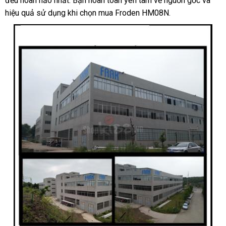
đều hoàn hảo nhất. Bạn hoàn toàn yên tâm về nguồn gốc và
Kích
hiệu quả sử dụng khi chọn mua Froden HM08N.
Thích
Mạnh