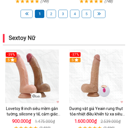
(749)
(748)
1
2
3
4
5
Sextoy Nữ
-39%
-37%
Hot
5
5
Lovetoy 8 inch siêu mềm gắn
Dương vật giả Yeain rung thụt
tường, silicone y tế, cảm giác
tỏa nhiệt điều khiển từ xa siêu
thật
HOT
900.000₫
1.600.000₫
1.475.000₫
2.539.000₫