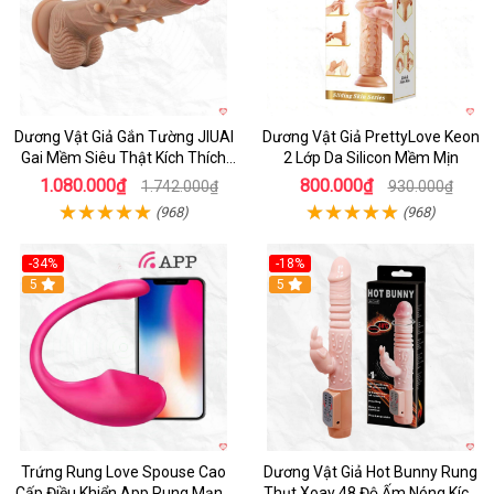
Dương Vật Giả Gắn Tường JIUAI
Dương Vật Giả PrettyLove Keon
Gai Mềm Siêu Thật Kích Thích
2 Lớp Da Silicon Mềm Mịn
Cực Đỉnh
1.080.000₫
800.000₫
1.742.000₫
930.000₫
(968)
(968)
-34%
-18%
5
Hot
5
Trứng Rung Love Spouse Cao
Dương Vật Giả Hot Bunny Rung
Cấp Điều Khiển App Rung Mạnh
Thụt Xoay 48 Độ Ấm Nóng Kích