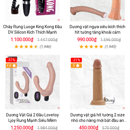
Chày Rung Luoge King Kong Đầu
Dương vật ngựa siêu kích thích
DV Silicon Kích Thích Mạnh
hít tường tăng khoái cảm
1.100.000₫
990.000₫
1.447.000₫
1.596.000₫
(1,946)
(1,945)
-37%
-21%
Hot
4.8
Hot
5
Dương Vật Giả 2 Đầu Lovetoy
Dương vật giả hít tường 2 size
Ljoy Rung Mạnh Siêu Mềm
nhỏ cho nàng mới bắt đầu an
toàn dễ dùng
1.250.000₫
450.000₫
1.984.000₫
570.000₫