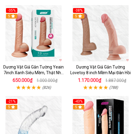
-35%
-38%
5
Hot
5
Dương Vật Giả Gắn Tường Yeain
Dương Vật Giả Gắn Tường
7inch Xanh Siêu Mềm, Thật Như
Lovetoy 8 inch Mềm Mại Đàn Hồi
Thật
650.000₫
1.170.000₫
1.000.000₫
1.887.000₫
(826)
(788)
-21%
-43%
Hot
5
5