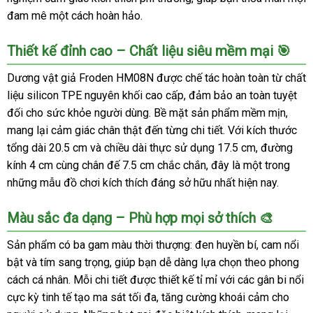
đam mê một cách hoàn hảo.
Thiết kế đỉnh cao – Chất liệu siêu mềm mại 🎯
Dương vật giả Froden HM08N được chế tác hoàn toàn từ chất
liệu silicon TPE nguyên khối cao cấp, đảm bảo an toàn tuyệt
đối cho sức khỏe người dùng. Bề mặt sản phẩm mềm mịn,
mang lại cảm giác chân thật đến từng chi tiết. Với kích thước
tổng dài 20.5 cm và chiều dài thực sử dụng 17.5 cm, đường
kính 4 cm cùng chân đế 7.5 cm chắc chắn, đây là một trong
những mẫu đồ chơi kích thích đáng sở hữu nhất hiện nay.
Màu sắc đa dạng – Phù hợp mọi sở thích 🎨
Sản phẩm có ba gam màu thời thượng: đen huyền bí, cam nổi
bật và tím sang trọng, giúp bạn dễ dàng lựa chọn theo phong
cách cá nhân. Mỗi chi tiết được thiết kế tỉ mỉ với các gân bi nổi
cực kỳ tinh tế tạo ma sát tối đa, tăng cường khoái cảm cho