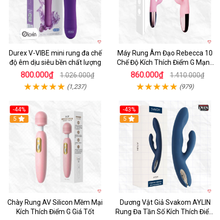
Durex V-VIBE mini rung đa chế
Máy Rung Âm Đạo Rebecca 10
độ êm dịu siêu bền chất lượng
Chế Độ Kích Thích Điểm G Mạnh
Mẽ
800.000₫
860.000₫
1.026.000₫
1.410.000₫
(1,237)
(979)
-44%
-43%
Hot
5
Hot
5
Chày Rung AV Silicon Mềm Mại
Dương Vật Giả Svakom AYLIN
Kích Thích Điểm G Giá Tốt
Rung Đa Tần Số Kích Thích Điểm