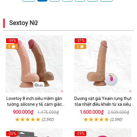
Sextoy Nữ
-39%
-37%
Hot
5
5
Lovetoy 8 inch siêu mềm gắn
Dương vật giả Yeain rung thụt
tường, silicone y tế, cảm giác
tỏa nhiệt điều khiển từ xa siêu
thật
HOT
900.000₫
1.600.000₫
1.475.000₫
2.539.000₫
(2,592)
(2,590)
-20%
-29%