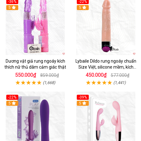
-36%
-22%
Hot
5
Hot
5
Dương vật giả rung ngoáy kích
Lybaile Dildo rung ngoáy chuẩn
thích nữ thủ dâm cảm giác thật
Size Việt, silicone mềm, kích
thích mạnh
550.000₫
450.000₫
859.000₫
577.000₫
(1,668)
(1,441)
-22%
-39%
Hot
5
Hot
5