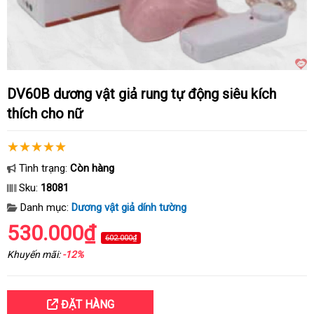
DV60B dương vật giả rung tự động siêu kích
thích cho nữ
Tình trạng:
Còn hàng
Sku:
18081
Danh mục:
Dương vật giả dính tường
530.000₫
602.000₫
Khuyến mãi:
-12%
ĐẶT HÀNG