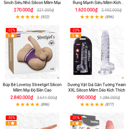
5inch Siêu Nhỏ Silicon Mềm Mại
Rung Mạnh Siêu Mềm Kích
Thích
270.000₫
1.620.000₫
321.000₫
2.492.000₫
(922)
(896)
-22%
-23%
Hot
5
5
Búp Bê Lovetoy Streetgirl Silicon
Dương Vật Giả Gắn Tường Yeain
Mềm Mại Độ Bền Cao
XXL Silicon Mềm Dẻo Kích Thích
2.840.000₫
990.000₫
3.641.000₫
1.286.000₫
(896)
(877)
-35%
-21%
Hot
5
Hot
5