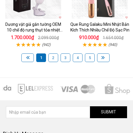
Dương vật giả gắn tường OEM
Que Rung Galaku Mini Nhật Bản
10 chế độ rung thụt tỏa nhiệt
Kích Thích Nhiều Chế Độ Sạc Pin
siêu thực
1.700.000₫
910.000₫
2.099.000₫
1.654.000₫
(942)
(940)
1
2
3
4
5
SUBMIT