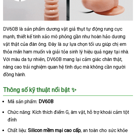
DV60B là sản phẩm dương vật giả thụt tự động rung cực
DV60B
mạnh, thiết kế tinh xảo mô phỏng gần như hoàn hảo dương
dương
vật
vật thật của đàn ông. Đây là sự lựa chọn tối ưu giúp chị em
giả
thỏa mãn ham muốn và giải tỏa sinh lý hiệu quả ngay tại nhà.
rung
Với màu da tự nhiên, DV60B mang lại cảm giác chân thật,
tự
nâng cao trải nghiệm quan hệ tình dục mà không cần người
động
đồng hành.
siêu
kích
Thông số kỹ thuật nổi bật ✨
thích
cho
Mã sản phẩm:
DV60B
nữ
Chức năng: Kích thích điểm G, âm vật, hỗ trợ khoái cảm tột
đỉnh
Chất liệu:
Silicon mềm mại cao cấp
, an toàn cho sức khỏe