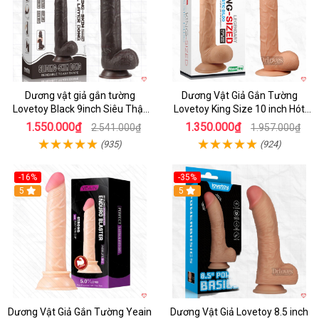
Dương vật giả gắn tường
Dương Vật Giả Gắn Tường
Lovetoy Black 9inch Siêu Thật
Lovetoy King Size 10 inch Hót
Kích Thích
Mua Ngay
1.550.000₫
1.350.000₫
2.541.000₫
1.957.000₫
(935)
(924)
-16%
-35%
5
Hot
5
Dương Vật Giả Gắn Tường Yeain
Dương Vật Giả Lovetoy 8.5 inch