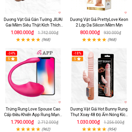
Dương Vật Giả Gắn Tường JIUAI
Dương Vật Giả PrettyLove Keon
Gai Mềm Siêu Thật Kích Thích
2 Lớp Da Silicon Mềm Mịn
Cực Đỉnh
1.080.000₫
800.000₫
1.742.000₫
930.000₫
(968)
(968)
-34%
-18%
5
Hot
5
Trứng Rung Love Spouse Cao
Dương Vật Giả Hot Bunny Rung
Cấp Điều Khiển App Rung Mạnh
Thụt Xoay 48 Độ Ấm Nóng Kích
Đa Chế Độ
Thích
1.790.000₫
1.030.000₫
2.712.000₫
1.256.000₫
(962)
(954)