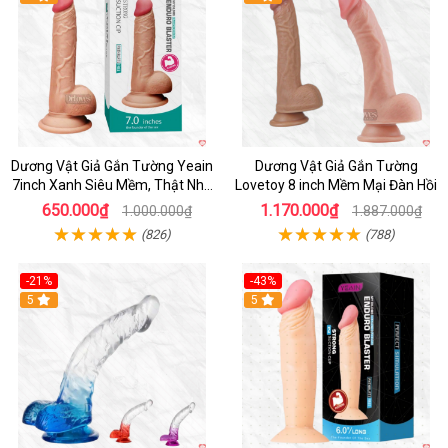
Dương Vật Giả Gắn Tường Yeain
Dương Vật Giả Gắn Tường
7inch Xanh Siêu Mềm, Thật Như
Lovetoy 8 inch Mềm Mại Đàn Hồi
Thật
650.000₫
1.170.000₫
1.000.000₫
1.887.000₫
(826)
(788)
-21%
-43%
Hot
5
5