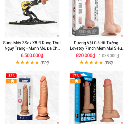
Súng Máy ZSex X8-B Rung Thụt
Dương Vật Giả Hít Tường
Ngụy Trang - Mạnh Mẽ, Đa Chế
Lovetoy 7 inch Mềm Mại Siêu
Độ
Thật, An Toàn
6.500.000₫
820.000₫
1.038.000₫
(874)
(862)
-32%
-17%
5
Hot
5