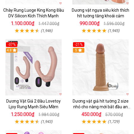
Chày Rung Luoge King Kong Đầu
Dương vật ngựa siêu kích thích
DV Silicon Kích Thích Mạnh
hít tường tăng khoái cảm
1.100.000₫
990.000₫
1.447.000₫
1.596.000₫
(1,946)
(1,945)
-37%
-21%
Hot
4.8
Hot
5
Dương Vật Giả 2 Đầu Lovetoy
Dương vật giả hít tường 2 size
Ljoy Rung Mạnh Siêu Mềm
nhỏ cho nàng mới bắt đầu an
toàn dễ dùng
1.250.000₫
450.000₫
1.984.000₫
570.000₫
(1,943)
(1,729)