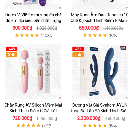
Durex V-VIBE mini rung đa chế
Máy Rung Âm Đạo Rebecca 10
độ êm dịu siêu bền chất lượng
Chế Độ Kích Thích Điểm G Mạnh
Mẽ
800.000₫
860.000₫
1.026.000₫
1.410.000₫
(1,237)
(979)
-44%
-43%
Hot
5
Hot
5
Chày Rung AV Silicon Mềm Mại
Dương Vật Giả Svakom AYLIN
Kích Thích Điểm G Giá Tốt
Rung Đa Tần Số Kích Thích Điểm
G
720.000₫
2.200.000₫
1.286.000₫
3.860.000₫
(977)
(975)