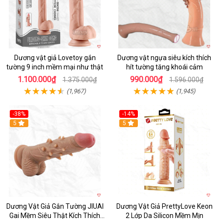
Dương vật giả Lovetoy gắn
Dương vật ngựa siêu kích thích
tường 9 inch mềm mại như thật
hít tường tăng khoái cảm
1.100.000₫
990.000₫
1.375.000₫
1.596.000₫
(1,967)
(1,945)
-38%
-14%
5
5
Dương Vật Giả Gắn Tường JIUAI
Dương Vật Giả PrettyLove Keon
Gai Mềm Siêu Thật Kích Thích
2 Lớp Da Silicon Mềm Mịn