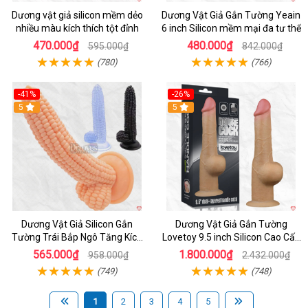
Dương vật giả silicon mềm dẻo
Dương Vật Giả Gắn Tường Yeain
nhiều màu kích thích tột đỉnh
6 inch Silicon mềm mại đa tư thế
470.000₫
480.000₫
595.000₫
842.000₫
(780)
(766)
-41%
-26%
Hot
5
5
Dương Vật Giả Silicon Gắn
Dương Vật Giả Gắn Tường
Tường Trái Bắp Ngô Tăng Kích
Lovetoy 9.5 inch Silicon Cao Cấp
Thích
Mềm Mại
565.000₫
1.800.000₫
958.000₫
2.432.000₫
(749)
(748)
1
2
3
4
5