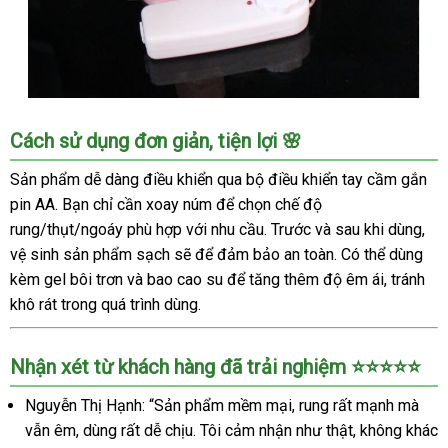
DV60B
Cách sử dụng đơn giản, tiện lợi 🌸
dương
vật
Sản phẩm dễ dàng điều khiển qua bộ điều khiển tay cầm gắn
giả
pin AA. Bạn chỉ cần xoay núm để chọn chế độ
rung
rung/thụt/ngoáy phù hợp với nhu cầu. Trước và sau khi dùng,
tự
vệ sinh sản phẩm sạch sẽ để đảm bảo an toàn. Có thể dùng
động
kèm gel bôi trơn và bao cao su để tăng thêm độ êm ái, tránh
siêu
khô rát trong quá trình dùng.
kích
thích
cho
Nhận xét từ khách hàng đã trải nghiệm ⭐⭐⭐⭐⭐
nữ
Nguyễn Thị Hạnh: “Sản phẩm mềm mại, rung rất mạnh mà
vẫn êm, dùng rất dễ chịu. Tôi cảm nhận như thật, không khác