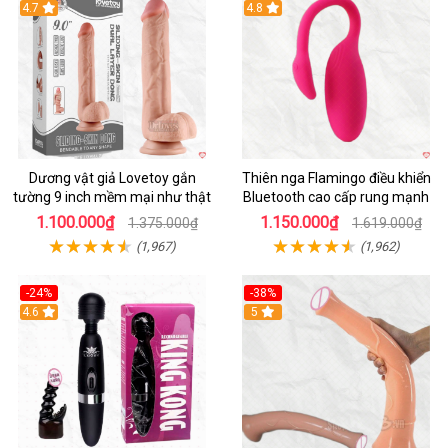
Hot
4.7
Hot
4.8
Dương vật giả Lovetoy gắn
Thiên nga Flamingo điều khiển
tường 9 inch mềm mại như thật
Bluetooth cao cấp rung mạnh
1.100.000₫
1.150.000₫
1.375.000₫
1.619.000₫
(1,967)
(1,962)
-24%
-38%
4.6
Hot
5