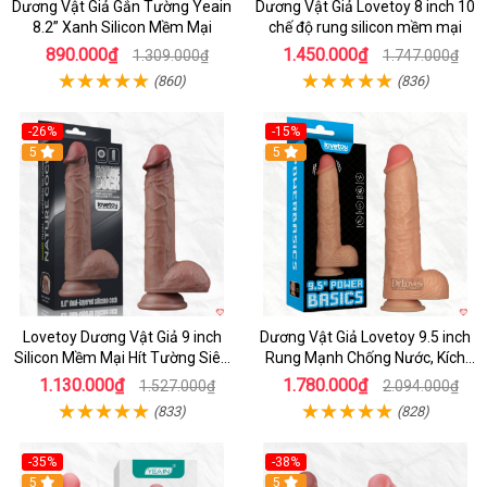
Dương Vật Giả Gắn Tường Yeain
Dương Vật Giả Lovetoy 8 inch 10
8.2” Xanh Silicon Mềm Mại
chế độ rung silicon mềm mại
890.000₫
1.450.000₫
1.309.000₫
1.747.000₫
(860)
(836)
-26%
-15%
Hot
5
Hot
5
Lovetoy Dương Vật Giả 9 inch
Dương Vật Giả Lovetoy 9.5 inch
Silicon Mềm Mại Hít Tường Siêu
Rung Mạnh Chống Nước, Kích
Thật Giá Tốt
Thích Đỉnh
1.130.000₫
1.780.000₫
1.527.000₫
2.094.000₫
(833)
(828)
-35%
-38%
5
Hot
5