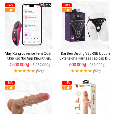
-16%
-38%
Hot
5
Hot
5
Máy Rung Lovense Ferri Quần
Đai Đeo Dương Vật RGB Double
Chip Kết Nối App Điều Khiển
Extensions Harness cao cấp kích
Thông Minh
thích
4.500.000₫
600.000₫
5.357.000₫
968.000₫
(974)
(970)
-38%
-14%
5
5