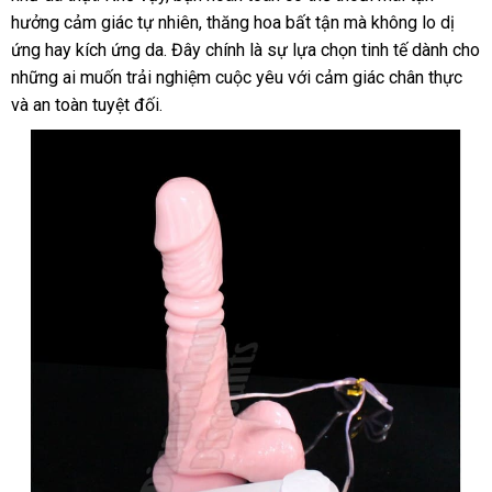
rung
hưởng cảm giác tự nhiên, thăng hoa bất tận mà không lo dị
tự
ứng hay kích ứng da. Đây chính là sự lựa chọn tinh tế dành cho
động
những ai muốn trải nghiệm cuộc yêu với cảm giác chân thực
siêu
và an toàn tuyệt đối.
kích
thích
cho
nữ