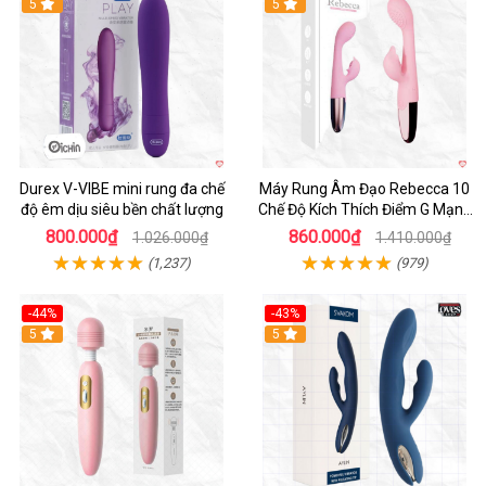
Hot
5
Hot
5
Durex V-VIBE mini rung đa chế
Máy Rung Âm Đạo Rebecca 10
độ êm dịu siêu bền chất lượng
Chế Độ Kích Thích Điểm G Mạnh
Mẽ
800.000₫
860.000₫
1.026.000₫
1.410.000₫
(1,237)
(979)
-44%
-43%
Hot
5
Hot
5