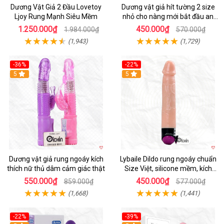
Dương Vật Giả 2 Đầu Lovetoy
Dương vật giả hít tường 2 size
Ljoy Rung Mạnh Siêu Mềm
nhỏ cho nàng mới bắt đầu an
toàn dễ dùng
1.250.000₫
450.000₫
1.984.000₫
570.000₫
(1,943)
(1,729)
-36%
-22%
Hot
5
Hot
5
Dương vật giả rung ngoáy kích
Lybaile Dildo rung ngoáy chuẩn
thích nữ thủ dâm cảm giác thật
Size Việt, silicone mềm, kích
thích mạnh
550.000₫
450.000₫
859.000₫
577.000₫
(1,668)
(1,441)
-22%
-39%