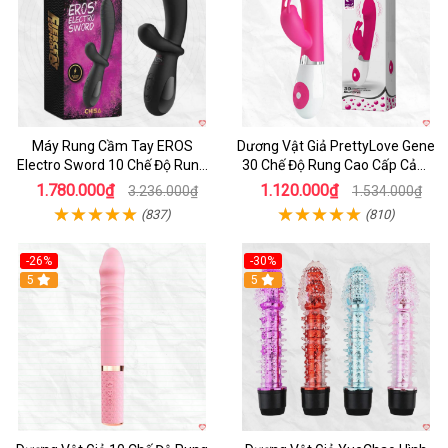
Máy Rung Cầm Tay EROS
Dương Vật Giả PrettyLove Gene
Electro Sword 10 Chế Độ Rung
30 Chế Độ Rung Cao Cấp Cảm
Mạnh Mẽ Kích Thích
Biến Âm Thanh Kích Thích Tối
1.780.000₫
1.120.000₫
3.236.000₫
1.534.000₫
Ưu
(837)
(810)
-26%
-30%
Hot
5
Hot
5