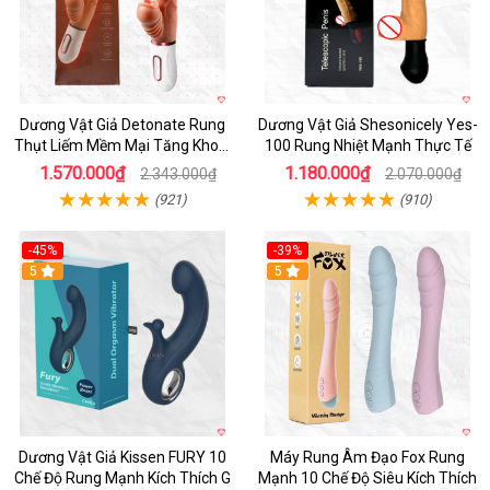
Dương Vật Giả Detonate Rung
Dương Vật Giả Shesonicely Yes-
Thụt Liếm Mềm Mại Tăng Khoái
100 Rung Nhiệt Mạnh Thực Tế
Cảm
1.570.000₫
1.180.000₫
2.343.000₫
2.070.000₫
(921)
(910)
-45%
-39%
Hot
5
Hot
5
Dương Vật Giả Kissen FURY 10
Máy Rung Âm Đạo Fox Rung
Chế Độ Rung Mạnh Kích Thích G
Mạnh 10 Chế Độ Siêu Kích Thích