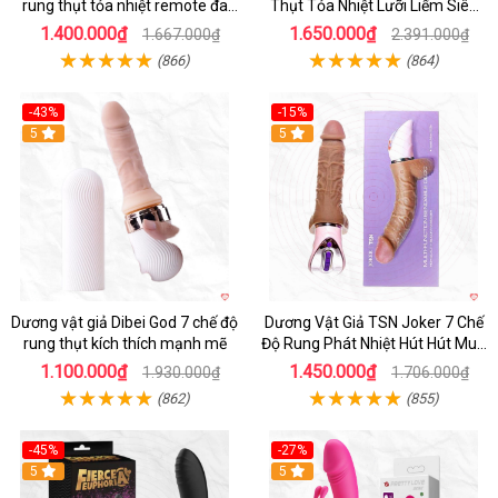
rung thụt tỏa nhiệt remote đa
Thụt Tỏa Nhiệt Lưỡi Liếm Siêu
năng kích thích
Mượt
1.400.000₫
1.650.000₫
1.667.000₫
2.391.000₫
(866)
(864)
-43%
-15%
Hot
5
5
Dương vật giả Dibei God 7 chế độ
Dương Vật Giả TSN Joker 7 Chế
rung thụt kích thích mạnh mẽ
Độ Rung Phát Nhiệt Hút Hút Mua
Ngay
1.100.000₫
1.450.000₫
1.930.000₫
1.706.000₫
(862)
(855)
-45%
-27%
5
Hot
5