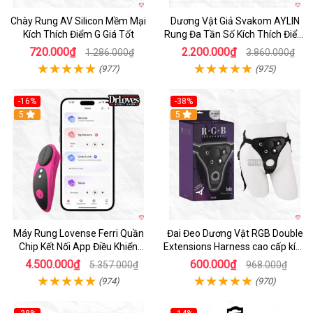
Chày Rung AV Silicon Mềm Mại
Dương Vật Giả Svakom AYLIN
Kích Thích Điểm G Giá Tốt
Rung Đa Tần Số Kích Thích Điểm
G
720.000₫
2.200.000₫
1.286.000₫
3.860.000₫
(977)
(975)
-16%
-38%
Hot
5
Hot
5
Máy Rung Lovense Ferri Quần
Đai Đeo Dương Vật RGB Double
Chip Kết Nối App Điều Khiển
Extensions Harness cao cấp kích
Thông Minh
thích
4.500.000₫
600.000₫
5.357.000₫
968.000₫
(974)
(970)