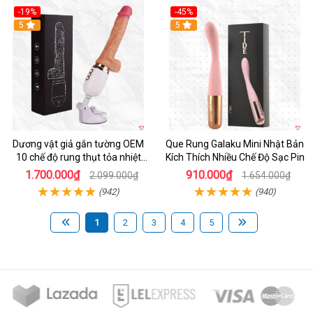
-19%
-45%
Hot
5
Hot
5
Dương vật giả gắn tường OEM
Que Rung Galaku Mini Nhật Bản
10 chế độ rung thụt tỏa nhiệt
Kích Thích Nhiều Chế Độ Sạc Pin
siêu thực
1.700.000₫
910.000₫
2.099.000₫
1.654.000₫
(942)
(940)
1
2
3
4
5