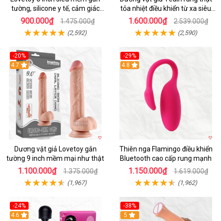
tường, silicone y tế, cảm giác
tỏa nhiệt điều khiển từ xa siêu
thật
HOT
900.000₫
1.600.000₫
1.475.000₫
2.539.000₫
(2,592)
(2,590)
-20%
-29%
Hot
4.7
Hot
4.8
Dương vật giả Lovetoy gắn
Thiên nga Flamingo điều khiển
tường 9 inch mềm mại như thật
Bluetooth cao cấp rung mạnh
1.100.000₫
1.150.000₫
1.375.000₫
1.619.000₫
(1,967)
(1,962)
-24%
-38%
4.6
Hot
5