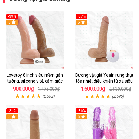
-39%
-37%
Hot
5
5
Lovetoy 8 inch siêu mềm gắn
Dương vật giả Yeain rung thụt
tường, silicone y tế, cảm giác
tỏa nhiệt điều khiển từ xa siêu
thật
HOT
900.000₫
1.600.000₫
1.475.000₫
2.539.000₫
(2,592)
(2,590)
-21%
-36%
Hot
5
Hot
5