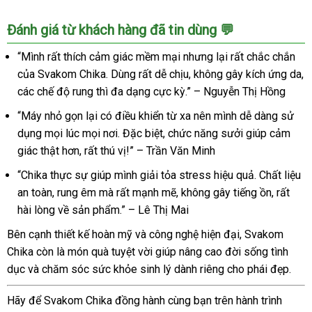
Svakom
Dương
Chika
Đánh giá từ khách hàng đã tin dùng 💬
vật
rung
giả
“Mình rất thích cảm giác mềm mại nhưng lại rất chắc chắn
điểm
Svakom
G
của Svakom Chika. Dùng rất dễ chịu, không gây kích ứng da,
Chika
âm
các chế độ rung thì đa dạng cực kỳ.” – Nguyễn Thị Hồng
rung
vật
điểm
“Máy nhỏ gọn lại có điều khiển từ xa nên mình dễ dàng sử
sưởi
G
dụng mọi lúc mọi nơi. Đặc biệt, chức năng sưởi giúp cảm
ấm
âm
kích
giác thật hơn, rất thú vị!” – Trần Văn Minh
vật
thích
sưởi
“Chika thực sự giúp mình giải tỏa stress hiệu quả. Chất liệu
ấm
an toàn, rung êm mà rất mạnh mẽ, không gây tiếng ồn, rất
kích
hài lòng về sản phẩm.” – Lê Thị Mai
thích
Bên cạnh thiết kế hoàn mỹ và công nghệ hiện đại, Svakom
Chika còn là món quà tuyệt vời giúp nâng cao đời sống tình
dục và chăm sóc sức khỏe sinh lý dành riêng cho phái đẹp.
Hãy để Svakom Chika đồng hành cùng bạn trên hành trình