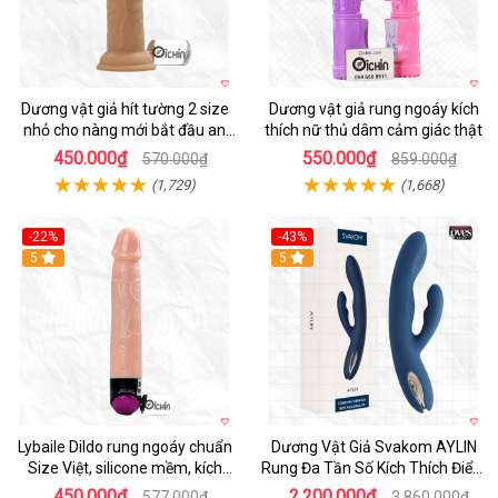
Dương vật giả hít tường 2 size
Dương vật giả rung ngoáy kích
nhỏ cho nàng mới bắt đầu an
thích nữ thủ dâm cảm giác thật
toàn dễ dùng
450.000₫
550.000₫
570.000₫
859.000₫
(1,729)
(1,668)
-22%
-43%
Hot
5
Hot
5
Lybaile Dildo rung ngoáy chuẩn
Dương Vật Giả Svakom AYLIN
Size Việt, silicone mềm, kích
Rung Đa Tần Số Kích Thích Điểm
thích mạnh
G
450.000₫
2.200.000₫
577.000₫
3.860.000₫