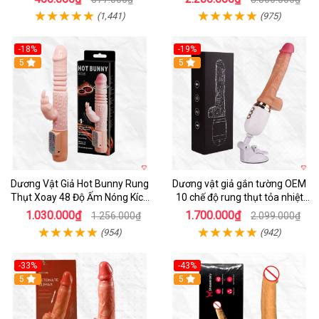
(1,441)
(975)
-18%
-19%
Hot
5
Hot
5
Dương Vật Giả Hot Bunny Rung
Dương vật giả gắn tường OEM
Thụt Xoay 48 Độ Ấm Nóng Kích
10 chế độ rung thụt tỏa nhiệt
Thích
siêu thực
1.030.000₫
1.700.000₫
1.256.000₫
2.099.000₫
(954)
(942)
-33%
-43%
5
5