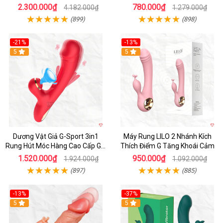
2.300.000₫
780.000₫
4.182.000₫
1.279.000₫
(899)
(898)
-21%
-13%
Hot
5
Hot
5
Dương Vật Giả G-Sport 3in1
Máy Rung LILO 2 Nhánh Kích
Rung Hút Móc Hàng Cao Cấp Giá
Thích Điểm G Tăng Khoái Cảm
Tốt
1.520.000₫
950.000₫
1.924.000₫
1.092.000₫
(897)
(885)
-13%
-37%
Hot
5
Hot
5