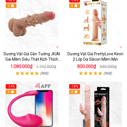
-38%
-14%
5
5
Dương Vật Giả Gắn Tường JIUAI
Dương Vật Giả PrettyLove Keon
Gai Mềm Siêu Thật Kích Thích
2 Lớp Da Silicon Mềm Mịn
Cực Đỉnh
1.080.000₫
800.000₫
1.742.000₫
930.000₫
(968)
(968)
-34%
-18%
5
Hot
5