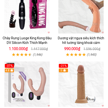
Chày Rung Luoge King Kong Đầu
Dương vật ngựa siêu kích thích
DV Silicon Kích Thích Mạnh
hít tường tăng khoái cảm
1.100.000₫
990.000₫
1.447.000₫
1.596.000₫
(1,946)
(1,945)
-37%
-21%
Hot
4.8
Hot
5