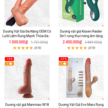
Dương Vật Giả Đa Năng OEM Có
Dương vật giả Kissen Raider
Lưỡi Liếm Rung Mạnh Thỏa Đam
3in1 rung thụt nóng ấm tăng
Mê
khoái cảm
1.500.000₫
2.450.000₫
1.724.000₫
3.889.000₫
(878)
(878)
-16%
-31%
Hot
5
5
Dương vật giả Manmiao W18
Dương Vật Giả Evo Mars Rung